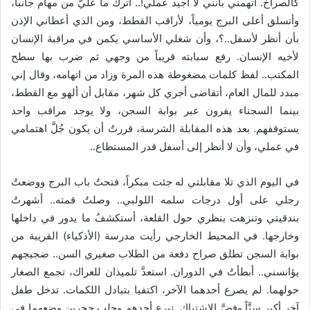
كالصراخ. اتهمني بأنني لا أجيد عملي!.. أترك ما عليّ من مهام جانباً،
وأتسلق أعلى البرج يومياً، لأراقب القطط، ومن الذي أعطاني الإذن
بأن أنظر لأسفل..؟، وأن شغلي الأساسي يكمن في مراقبة الإنسان
لأخيه الإنسان. رفع سبابته قريباً من وجهي ثم ضرب بها سطح
المكتب.. لفظ كلمات مضغوطة هذه المرة وزاد من اتهامه، وقال إني
مبدد للمال العام، أتقاضى أجري كل شهر، مقابل أن ألهو مع القطط،
بينما السجناء يفرون عبر بوابة السجن، ولا يوجد مراقب واحد
يستوقفهم. بعد هذه المقابلة الشرسة، قررتُ أن يكون جُلَّ اهتمامي
في عملي، وأن لا أنظر إلى أسفل قدر المستطاع..
في اليوم الذي تلا مقابلتي له جئت مبكراً، فتحتُ باب البرج ووضعتُ
رجلي على أول درجات سلمه اللولبي.. وصلتُ قمته.. أشهرتُ
بندقيتي وتنزهت بنظري حول القلعة، أستكشفُ ما يدور في داخلها
وخارجها. في المحيط الخارجي رأيت مدرسة (الأذكياء) القريبة من
بوابة السجن تطلق صراح دفعة من الطلاب صغيري السن.. ضجيجهم
يؤانسني.. أبطأتُ في الدوران. استعدَّ تلميذان للعراك، تجمع الصغار
حولهما. لم يصرع أحدهما الآخر، اكتفيا بتبادل اللكمات. تدخل طفل
آخر أكبر سِنَّاً وفضَّ الاشتباك. تبرع أحدهم وجلب حجرين وضعهما في