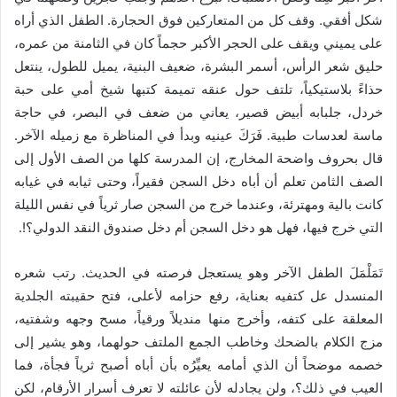
شكل أفقي. وقف كل من المتعاركين فوق الحجارة. الطفل الذي أراه
على يميني ويقف على الحجر الأكبر حجماً كان في الثامنة من عمره،
حليق شعر الرأس، أسمر البشرة، ضعيف البنية، يميل للطول، ينتعل
حذاءً بلاستيكياً، تلتف حول عنقه تميمة كتبها شيخ أمي على حبة
خردل، جلبابه أبيض قصير، يعاني من ضعف في البصر، في حاجة
ماسة لعدسات طبية. فَرَكَ عينيه وبدأ في المناظرة مع زميله الآخر.
قال بحروف واضحة المخارج، إن المدرسة كلها من الصف الأول إلى
الصف الثامن تعلم أن أباه دخل السجن فقيراً، وحتى ثيابه في غيابه
كانت بالية ومهترئة، وعندما خرج من السجن صار ثرياً في نفس الليلة
التي خرج فيها، فهل هو دخل السجن أم دخل صندوق النقد الدولي؟!.
تَمَلْمَلَ الطفل الآخر وهو يستعجل فرصته في الحديث. رتب شعره
المنسدل عل كتفيه بعناية، رفع حزامه لأعلى، فتح حقيبته الجلدية
المعلقة على كتفه، وأخرج منها منديلاً ورقياً، مسح وجهه وشفتيه،
مزج الكلام بالضحك وخاطب الجمع الملتف حولهما، وهو يشير إلى
خصمه موضحاً أن الذي أمامه يعيِّرُه بأن أباه أصبح ثرياً فجأة، فما
العيب في ذلك؟، ولن يجادله لأن عائلته لا تعرف أسرار الأرقام، لكن