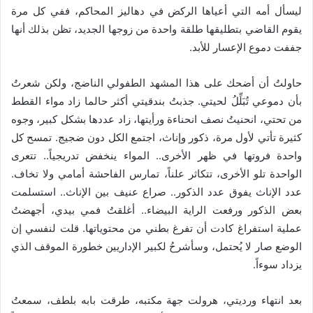
ليسأل أمه التي أعياها الركض في دهاليز المحاكم، ففي كل مرة
يقوم القاضي بتطليقها طلقة واحدة من زوجها الجديد، تظن بذلك أنها
جففت دموع الإعسار للأبد.
حاولتُ أن أضحك على هذا المشهد الطفولي الناضج، ولكن شعرتُ
بأن دموعي تُبَلِّلُ لحيتي. جذبتُ بندقيتي أكثر حالما زاد مواء القطط
من تحتي، انحنيتُ نصف انحناءة ورأيتها، زاد عددها بشكل كبير، وجوه
كثيرة تأتي لأول مرة، ذكور وإناث، اجتمع الكل دون ضجيج. تمسح كل
واحدة فروتها في ظهر الأخرى.. المواء ينخفض تدريجياً.. تتعرى
الواحدة تلو الأخرى، تتكاثر علناً، تمارس الفاحشة أمامي ولا تخاف.
عدد الإناث يفوق عدد الذكور.. صراع عنيف بين الإناث.. استسلمت
بعض الذكور ورفعت الراية البيضاء.. أغلقتُ فمي بيدي، أجهضتُ
عملية استفراغ كادت أن تفرغ بطني من محتوياتها. قلت لنفسي إن
الوضع صار لا يُحتمل، وسأشرحُ لكبير الإداريين خطورة الموقف الذي
يزداد سوءاً.
بعد انتهاء ورديتي، هرولت جهة مكتبه، طرقت بابه بلطف، سمعتُ