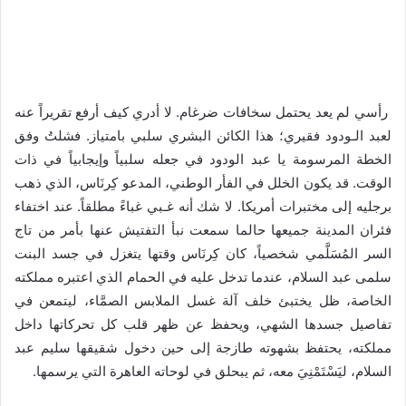
رأسي لم يعد يحتمل سخافات ضرغام. لا أدري كيف أرفع تقريراً عنه
لعبد الـودود فقيري؛ هذا الكائن البشري سلبي بامتياز. فشلتُ وفق
الخطة المرسومة يا عبد الودود في جعله سلبياً وإيجابياً في ذات
الوقت. قد يكون الخلل في الفأر الوطني، المدعو كِرنَاس، الذي ذهب
برجليه إلى مختبرات أمريكا. لا شك أنه غـبي غباءً مطلقاً. عند اختفاء
فئران المدينة جميعها حالما سمعت نبأ التفتيش عنها بأمر من تاج
السر المُسَلَّمي شخصياً، كان كِرنَاس وقتها يتغزل في جسد البنت
سلمى عبد السلام، عندما تدخل عليه في الحمام الذي اعتبره مملكته
الخاصة، ظل يختبئ خلف آلة غسل الملابس الصمَّاء، ليتمعن في
تفاصيل جسدها الشهي، ويحفظ عن ظهر قلب كل تحركاتها داخل
مملكته، يحتفظ بشهوته طازجة إلى حين دخول شقيقها سليم عبد
السلام، ليَسْتَمْنِيَ معه، ثم يبحلق في لوحاته العاهرة التي يرسمها.