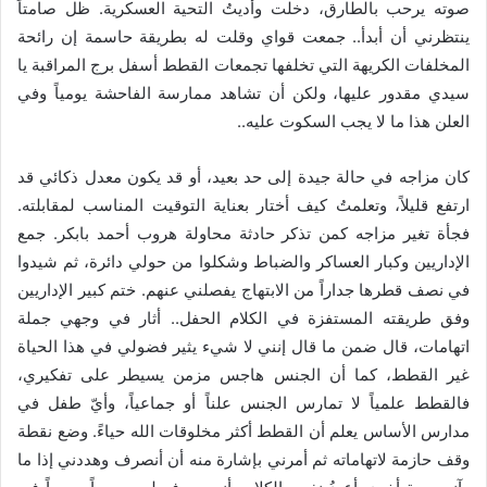
صوته يرحب بالطارق، دخلت وأديتُ التحية العسكرية. ظل صامتاً
ينتظرني أن أبدأ.. جمعت قواي وقلت له بطريقة حاسمة إن رائحة
المخلفات الكريهة التي تخلفها تجمعات القطط أسفل برج المراقبة يا
سيدي مقدور عليها، ولكن أن تشاهد ممارسة الفاحشة يومياً وفي
العلن هذا ما لا يجب السكوت عليه..
كان مزاجه في حالة جيدة إلى حد بعيد، أو قد يكون معدل ذكائي قد
ارتفع قليلاً، وتعلمتُ كيف أختار بعناية التوقيت المناسب لمقابلته.
فجأة تغير مزاجه كمن تذكر حادثة محاولة هروب أحمد بابكر. جمع
الإداريين وكبار العساكر والضباط وشكلوا من حولي دائرة، ثم شيدوا
في نصف قطرها جداراً من الابتهاج يفصلني عنهم. ختم كبير الإداريين
وفق طريقته المستفزة في الكلام الحفل.. أثار في وجهي جملة
اتهامات، قال ضمن ما قال إنني لا شيء يثير فضولي في هذا الحياة
غير القطط، كما أن الجنس هاجس مزمن يسيطر على تفكيري،
فالقطط علمياً لا تمارس الجنس علناً أو جماعياً، وأيّ طفل في
مدارس الأساس يعلم أن القطط أكثر مخلوقات الله حياءً. وضع نقطة
وقف حازمة لاتهاماته ثم أمرني بإشارة منه أن أنصرف وهددني إذا ما