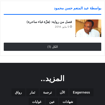
بواسطة عبد المنعم حسن محمود
فصل من رواية: (هزّة غباء ساحرة)
5 مايو، 2014
الكل (1)
المزيد..
Eagerness
الآن
ترجمة
ثمار
رواق
شهادات
عين
غوايات