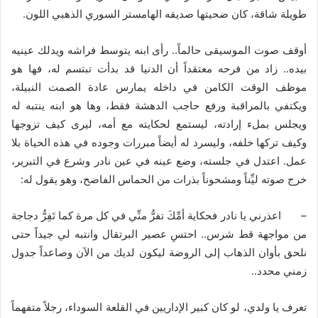
طويلة شاقة، كان ضحيتها صديقه الهامستر السوري الذهبي اللون.
أوقف صوت الموسيقى حالماً.. رأى ابنه يتوسط فراشه ويدلك عينيه
بيده.. زاد من فرحه معتقداً أن الدنيا قد بدأت تبتسم له، فها هو
موظف الوقت الكامن في داخله يمارس عادة الصمت النبيلة،
ويكتفي بالمراقبة ورفع حاجب الدهشة فقط، وها هو ابنه ينتبه له
ويجلس بملء إرادته، ليستمع لحكايته مع أمه، ليرى كيف تزوجها
وكيف تركها خلفه، وليسرد له أيضاً مبررات وجوده في هذه الحياة بلا
عمل. اعتدل في جلسته، وضع عينه في عين نادر وشرع في التبرير،
خرج صوته ليِّناً ومشحوناً بذرات من الحماس الفاضح، وهو يقول له:
– اعذرني يا نادر فحكاية أمِّكَ تفرُّ منِّي في كل مرة كما تَفِرُّ دجاجة
من مواجهة قط شرس.. احتسِ عصير البرتقال وانتبه لي جيداً حتى
نلحق بأوان الذهاب إلى الروضة ليكون لديك من الآن وصاعداً جدول
زمني محدد..
تعرف يا ولدي، لو كان كبير الإداريين في القلعة السوداء، رجلاً متفهماً