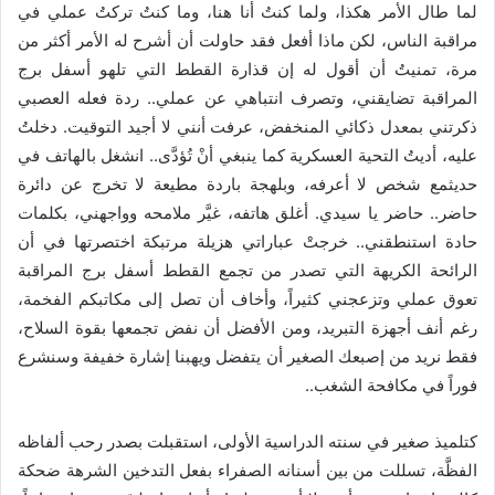
لما طال الأمر هكذا، ولما كنتُ أنا هنا، وما كنتُ تركتُ عملي في
مراقبة الناس، لكن ماذا أفعل فقد حاولت أن أشرح له الأمر أكثر من
مرة، تمنيتُ أن أقول له إن قذارة القطط التي تلهو أسفل برج
المراقبة تضايقني، وتصرف انتباهي عن عملي.. ردة فعله العصبي
ذكرتني بمعدل ذكائي المنخفض، عرفت أنني لا أجيد التوقيت. دخلتُ
عليه، أديتُ التحية العسكرية كما ينبغي أنْ تُؤدَّى.. انشغل بالهاتف في
حديثمع شخص لا أعرفه، وبلهجة باردة مطيعة لا تخرج عن دائرة
حاضر.. حاضر يا سيدي. أغلق هاتفه، غيَّر ملامحه وواجهني، بكلمات
حادة استنطقني.. خرجتْ عباراتي هزيلة مرتبكة اختصرتها في أن
الرائحة الكريهة التي تصدر من تجمع القطط أسفل برج المراقبة
تعوق عملي وتزعجني كثيراً، وأخاف أن تصل إلى مكاتبكم الفخمة،
رغم أنف أجهزة التبريد، ومن الأفضل أن نفض تجمعها بقوة السلاح،
فقط نريد من إصبعك الصغير أن يتفضل ويهبنا إشارة خفيفة وسنشرع
فوراً في مكافحة الشغب..
كتلميذ صغير في سنته الدراسية الأولى، استقبلت بصدر رحب ألفاظه
الفظَّة، تسللت من بين أسنانه الصفراء بفعل التدخين الشرهة ضحكة