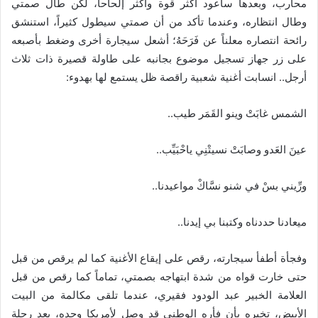
محارب، وبعدها سأعود أكثر قوة وأكثر إلحاحاً، لكن طال صمتي
وطال انتظاره، وعندما تأكد من أن صمتي سيطول كثيراً، استنشق
رائحة انتصاره معلناً عن فَرَحَهُ؛ أشعل سيجارة أخرى وضغط بأصبعه
على زر جهاز تسجيل موضوع بجانبه على طاولة قصيرة ذات ثلاث
أرجل.. انسابت أغنية شعبية راقصة ظل يستمع لها بهدوء:
الشمس غابَتْ وينو القَمَر طيب..
عينَ العَدو وصابَتْ نسيتْنِي ياحْبَيِّب..
ورِّيني بسْ في شنو نسَّاكْ مواعيدنا..
ميعادنا حددناه وكتبنا بي إيدنا..
وفجأة أطفأ سيجارته، رقص على إيقاع الأغنية كما لم يرقص من قبل
حتى خارت قواه من شدة ابتهاجه بصمتي، تماماً كما رقص من قبل
العلامة الخبير عبد الودود فقيري، عندما تلقى مكالمة من البيت
الأبيض، تخبره بأن فأره الوطني قد وصل لأمريكا وحده، بعد رحلة