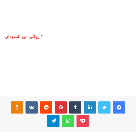
* روائي من السودان
فيسبوك
تويتر
لينكدإن
‏Tumblr
بينتيريست
‏Reddit
‏VKontakte
Odnoklassniki
بوكيت
واتساب
تيلقرام