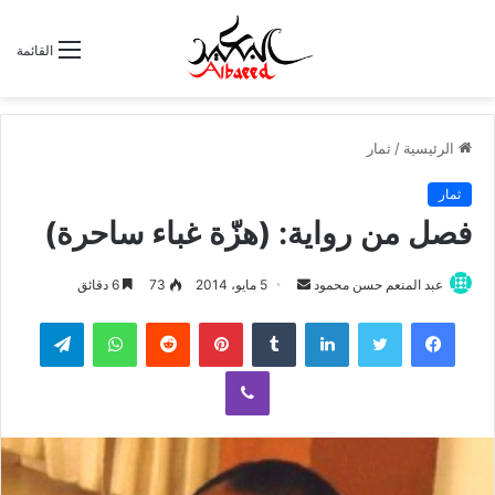
القائمة
الرئيسية
/
ثمار
ثمار
فصل من رواية: (هزّة غباء ساحرة)
عبد المنعم حسن محمود
أ
5 مايو، 2014
73
6 دقائق
ر
لينكدإن
‏Tumblr
بينتيريست
‏Reddit
واتساب
تيلقرام
س
ل
ڤايبر
ب
ر
ي
د