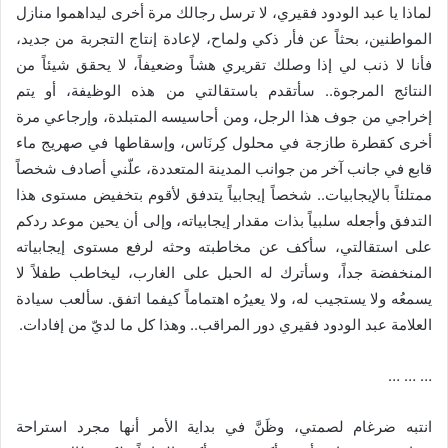
لماذا يا عبد الودود فقيري، لا ترسل رجالك مرة أخرى ليداهموا منازل
المواطنين، بحثاً عن فأر ذكي ولماح، لإعادة إنتاج التجربة من جديد،
فأنا لا ذنب لي إذا وصلك تقريري هشاً وضعيفاً، لا يحقق شيئاً من
النتائج المرجوة.. سأتقدم باستقالتي من هذه الوظيفة، أو يتم
إخراجي من جوف هذا الرجل، ومن أحاسيسه المتبلدة، وإرجاعي مرة
أخرى كقطرة طازجة في محلول كِرنَاس، وإسقاطها في صهريج ماء
قابع في جانب آخر من جوانب المدينة المتعددة، علّني أصادف شخصاً
ممتلئاً بالإيجابيات.. شخصاً إيجابياً يتدفق لأقوم بتخفيض مستوى هذا
التدفق وأجعله سلبياً بذات مقدار إيجابياته، وإلى أن يحين موعد ردكم
على استقالتي، سأكف عن مخاطبته وحثه لرفع مستوى إيجابياته
المنخفضة جداً، وسأترك له الحبل على الغارب، ليخاطب طفلاً لا
يسمعُه ولا يستجيب له، ولا يعيرُه اهتماماً كيفما اتفق. سألعب سيادة
العلامة عبد الودود فقيري دور المراقب.. وهذا كل ما لديّ من إفادات.
… … …
انتبه ضرغام لصمتي، وظَنَّ في بداية الأمر أنها مجرد استراحة