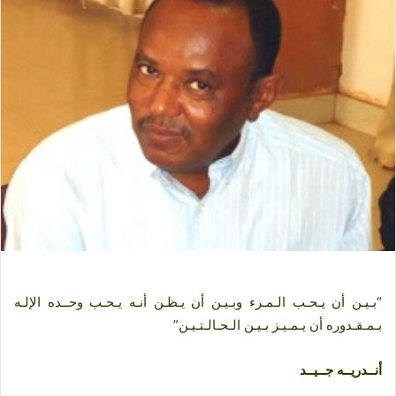
ا
إ
ل
ك
ت
ر
و
ن
ي
ا
“بـيـن أن يـحـب الـمـرء وبـيـن أن يـظـن أنـه يـحـب وحــده الإلـه
بـمـقـدوره أن يـمـيـز بـيـن الـحـالـتـيـن”
أنــدريــه جــيــد