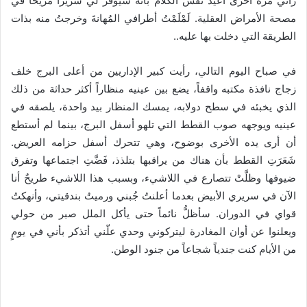
رآني مرة أخرى أعيدُ نفس الكلام بأنه سيوفر لي سريراً مريحاً في
مصحة الأمراض العقلية. لَمْلَمْتُ أطرافي المُهانةَ وخرجتُ منه بذات
الطريقة التي دخلت بها عليه..
في صباح اليوم التالي، رأيت كبير الإداريين من أعلى البرج خلف
زجاج نافذة مكتبه واقفاً، يضع بين عينيه منظاراً أكثر حداثة من ذلك
الذي يخبئه في سطح دولابه، يمسك المنظار بيد واحدة، يلصقه في
عينيه ويوجهه صوب القطط التي تلهو أسفل البرج، بينما لم أستطع
أن أرى يده الأخرى بوضوح، وهي تتحرك أسفل حزامه العريض.
شَعَرَتِ القطط بأن هناك من يراقبها بتلذذ، فَضَّتِ اجتماعها وتفرق
ضيوفها وظلَّتْ تتصارع في اللاشيء، وبسبب هذا اللاشيء طريحٌ أنا
الآن في سريري الأبيض بعدما أعلنتُ جُبني ورميتُ بندقيتي، وأنهكتُ
قواي في الدوران. سأظلُّ نائماً حتى يأكل الملل صبر من حولي
ويعلنوا عن أوان المغادرة ليتركوني وحدي علّني أتذكر بأني في يومٍ
من الأيام كنت جندياً شجاعاً من جنود الوطن.