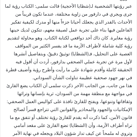
عبر رؤيتها الشخصية لـ(شظايا الأحجية) قالت سلمى: الكتاب رؤية لما
جرى ويجري في دارفور من زاوية مختلفة، عندما تكون قريباً من
الأحداث بالقدر الذي يجعلك أحيانا جزءاً منها أو مدرك لكيفية تفكير
الفاعلين فيها بناء على تجربة عمل لصيقة معهم، تتكون لديك حينها
رؤية مغايرة. كان ذاك أحد دوافعي لكتابة الكتاب. وهو محاولة لتقديم
رؤية كلية شاملة لأطراف الأزمة ما قد يفسر الكثير من المواقف
العصية على التحليل، فـ(الشظايا) توثيقٌ دقيقٌ، وبتفاصيل أنشرها
لأول مرة عن تجربة عملي الصحفي بدارفور، أردت أن أقول فيه
الحقيقة كاملة وأقدم شهادة على ما رأيت وأطرح رؤية وأضيف قطرة
في نهر جهود صحفية عظيمة تناولت الشأن السوداني.
هذا من جانب، من الجانب الآخر ذكرت سلمى أن الكتاب يضع القارئ
في مواجهة مع منطقة مهمة من السودان، ثرية بإنسانها وتراثها
وثقافاتها وتنوعها، ويفتح للقارئ نافذة على كواليس العمل الصحفي:
الإمكانيات والجهود والمحاذير والقوانين التي تتراجع قسراً لصالح
قانون الأمن، كما ذكرت أنه يقدم للقارئ رؤية تختلف أو تتفق مع ما
تراه أطراف الأزمة، وأن (الشظايا) تضع القارئ على مقعد أمامي
وتروي له ملمحاً عن كيف تدار شؤون البلاد ويجعله في نهاية الأمر