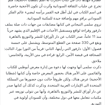
تخرج عن جلباب الثقافة السودانية وآثرت أن تكون الأحجية حاضرة
في اسم الكتاب في ليل أطل فيه القمر برأسه ليضيء عالم الفكر
السوداني برافدٍ مهم وإضافة جيدة للمكتبة السودانية.
تروي سلمى التيجاني في كتابها مضايقات من جهات ذات صلة بملف
دارفور وقراءة لواقع ومستقبل الأحداث في الإقليم الذي يشهد حرباً
منذ 11 عاماً، صدر الكتاب عن دار (أوراق) للنشر والتوزيع بالقاهرة
ويقع في 330 صفحة من القطع المتوسط، ويشتمل على خمسة
فصول: الأول: دارفور التي رأيتها، الثاني: قريباً من التورا بورا، الثالث:
الصحافة في قبضة الأمن، الرابع: قراءة في متن الأزمة، والخامس:
ملاحق.
ذكرت سلمى أنها وجهت لها دعوة من إدارة معرض أبوظبي للكتاب
والقائمين على الأمر هناك بحضور المعرض خاصة وأن كتابها (شظايا
الأحجية) عرض هناك، ولكن ظروفاً حالت دون حضورها من المملكة
المتحدة الى الإمارات العربية المتحدة. وذكرت كذلك أن كتابها صدر
عن دار أوراق للنشر والتوزيع بالقاهرة، وأنها من تتولى توزيعه عبر
مكتبات تتعامل معها في دول مختلفة، وأن للسودان أولوية في
التوزيع.