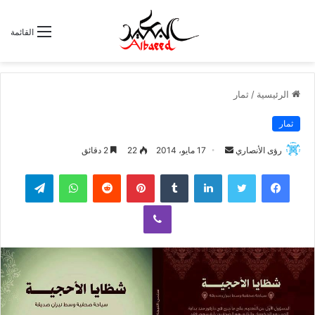
القائمة
الرئيسية
/
ثمار
ثمار
رؤى الأنصاري
أ
17 مايو، 2014
22
2 دقائق
ر
لينكدإن
‏Tumblr
بينتيريست
‏Reddit
واتساب
تيلقرام
س
ل
ڤايبر
ب
ر
ي
د
ا
إ