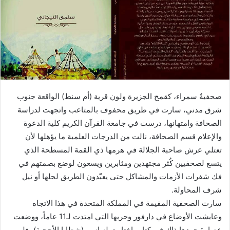
ل
ك
ت
ر
و
ن
ي
ا
صحفيةٌ سمراء، كقمح الجزيرة ولون قرية (أم سنط) الواقعة جنوب
شرق مدني، سارت في طريق محفوف بالمتاعب واتجهت لدراسة
الصحافة وامتهانها، درست في جامعة القرآن الكريم كلية الدعوة
والإعلام قسم الصحافة، نالت من الدرجات العلمية ما يؤهلها لأن
تعتلي عرش صاحبة الجلالة في هرمها ذي القمة المسطحة الذي
يتسع لصحفيين كُثر مجتهدين ومثابرين ويسعون لوضع بصمتهم في
فك شفرات الأزمات والمشاكل حتى يعبّدون الطريق لحلها أو نيل
شرف المحاولة.
سارت الصحفية المقيمة في المملكة المتحدة في هذا الاتجاه
وعايشت الأوضاع في دارفور وحربها التي امتدت لـ11 عاماً، ووضعت
عصارة جهدها ذاك في كتاب اختارت له اسم (شظايا الأحجية)، فلم