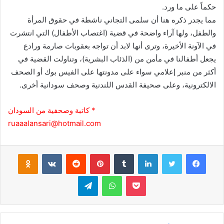
حكماً على ما ورد.
مما يجدر ذكره هنا أن سلمى التجاني ناشطة في حقوق المرأة
والطفل، ولها آراء واضحة في قضية (اغتصاب الأطفال) التي انتشرت
في الآونة الأخيرة، وترى أنها لابد أن تواجه بعقوبات صارمة ورادع
يجعل أطفالنا في مأمن من (الذئاب البشرية)، وتناولت القضية في
أكثر من منبر إعلامي سواء على مدونتها على الفيس بوك أو الصحف
الالكترونية، وعلى صحيفة القدس اللندنية وصحف سودانية أخرى.
* كاتبة وصحفية من السودان
ruaaalansari@hotmail.com
فيسبوك
تويتر
لينكدإن
‏Tumblr
بينتيريست
‏Reddit
‏VKontakte
Odnoklassniki
بوكيت
واتساب
تيلقرام