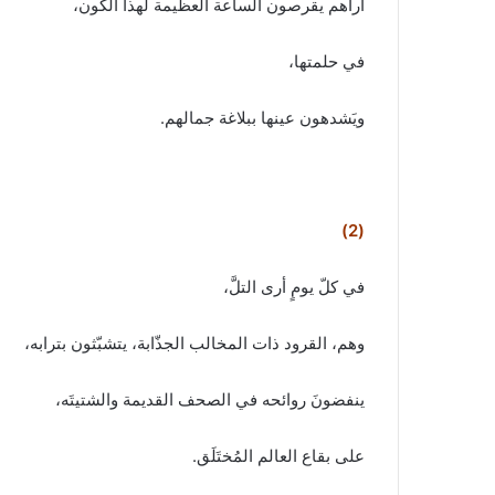
أراهم يقرصون الساعة العظيمة لهذا الكون،
في حلمتها،
ويَشدهون عينها ببلاغة جمالهم.
(2)
في كلّ يومٍ أرى التلَّ،
وهم، القرود ذات المخالب الجذّابة، يتشبّثون بترابه،
ينفضونَ روائحه في الصحف القديمة والشتيتَه،
على بقاع العالم المُختَلَق.