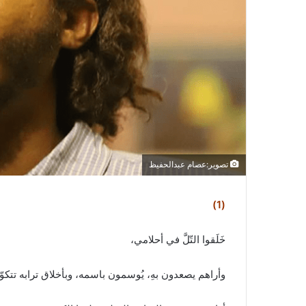
ر
و
ن
ي
ا
تصوير:عصام عبدالحفيظ
(1)
خَلَقوا التّلَّ في أحلامي،
وأراهم يصعدون بهِ، يُوسمون باسمه، وبأخلاق ترابه تتكو