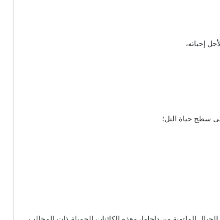
أجل إحيائه،
لى سطح حياة التل؛
الجبال الملتهبة من داخلها، وهذه الكائنات الجميلة ذات المخالب