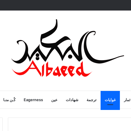
ية
ثمار
غوايات
ترجمة
شهادات
عين
Eagerness
كُـن منـا