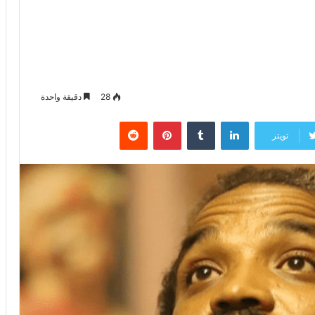
28
دقيقة واحدة
لينكدإن
‏Tumblr
بينتيريست
‏Reddit
تويتر