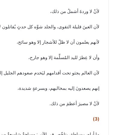
لأنْ لا وردةَ أشملُ من ذلك،
لأن العينَ قليلة التقوى، والجلد شوَّه كل حدثٍ يُقاتلون ل
لأنهم يعلمون أن لا ظلّ للأشجار إلا وهو سائح،
وأن لا عِطرَ لليد المُسلِّمة إلا وهو جارح،
لأن العالم يجثو تحت أقدامهم ليَخدم صعودهم الجليل إ
إنهم يصعدونَ إليه بمخالبهم، وبسرعةٍ شديدة،
لأنْ لا مصيرَ أعظمَ من ذلك.
(3)
ما أراه، ببساطةٍ، يتلخّص في الآتي: مساحةٌ شاسعةٌ من 