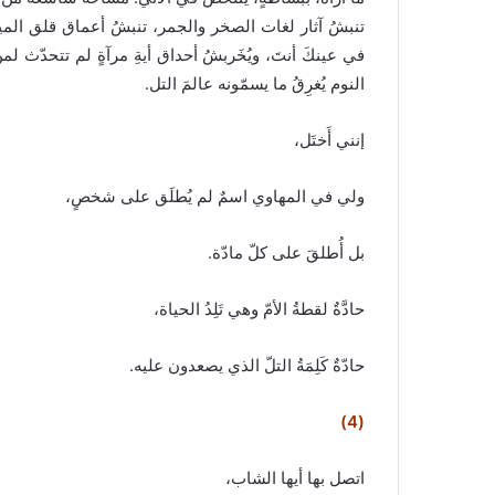
تنبشُ آثار لغات الصخر والجمر، تنبشُ أعماق قلق المياه 
في عينكَ أنتَ، ويُخَربشُ أحداق أيةِ مرآةٍ لم تتحدّث لمن
النوم يُغرِقُ ما يسمّونه عالمَ التل.
إنني أَختَل،
ولي في المهاوي اسمٌ لم يُطلَق على شخصٍ،
بل أُطلقَ على كلّ مادّة.
حادَّةٌ لقطةُ الأمّ وهي تَلِدُ الحياة،
حادّةٌ كَلِمَةُ التلّ الذي يصعدون عليه.
(4)
اتصل بها أيها الشاب،