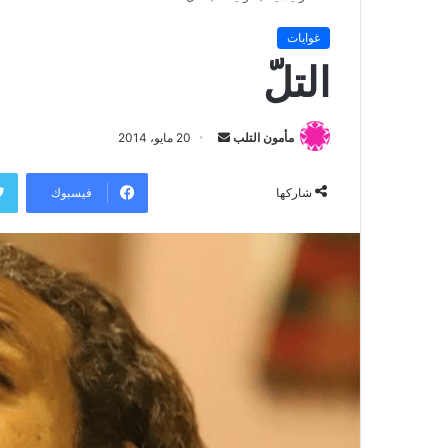
غوايات
التلّ
مأمون التلب
أ
20 مايو، 2014
ر
س
فيسبوك
شاركها
ل
ب
ر
ي
د
ا
إ
ل
ك
ت