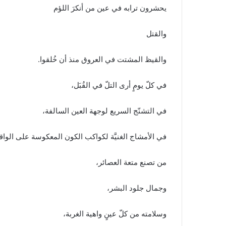
يحشرون ترابه في عين من أنكرَ اللؤم
والقتل
والقيظ المشتت في العروق منذ أن خُلقوا.
في كلّ يومٍ أرى التلّ في القُبَل،
في التشنّج السريع لوجهة العين السالفة،
في الأمشاج الغنيَّة لكواكب الكون المعكوسة على الواق
من تصنع متعة العصائر،
وجمال جلود البشر،
وسلامته من كلّ عينٍ واهية الغربة،