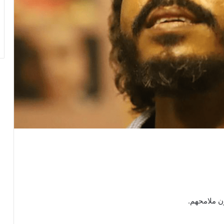
ّن ملامحهم.