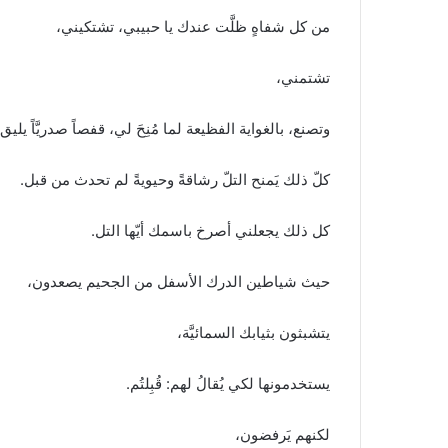
من كل شفاهٍ ظلَّت عندك يا حبيبي، تشتكيني،
تشتمني،
وتصنع، بالغواية الفظيعة لما مُنِحَ لي، قفصاً صدريَّاً يليق
كلّ ذلك يَمنح التلّ رشاقةً وحيويةً لم تحدث من قبل.
كل ذلك يجعلني أصرخ باسمك أيّها التل.
حيث شياطين الدرك الأسفل من الجحيم يصعدون،
يتشبثون بثيابك السمائيَّة،
يستخدمونها لكي يُقالُ لهم: قُبِلتُم.
لكنهم يَرفضون،