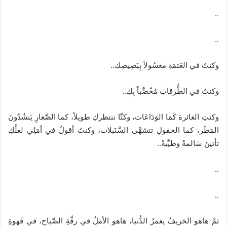
..
..
وكنتُ في العَتمَةِ مغسُولاً بِبَصِيصِك..
وكنتُ في الطُّرقاتِ مُخّضَّباً بِكِ..
وكنتِ الغائرة كَمَا الوَدَاعَات، وكنَّا ننتظركِ طويلاً، كما الصَّغارِ يَنشُدُونَ
المَطَر، كما الحقولِ تتشهَّى السَّنَبلات، وكنتُ أقولُ في أمَلِي لعلَّكِ
تأتينَ سَالمةً وطيَّبةْ..
..
..
ثمَّ هاهو الخريفُ يغمرُ الدُّنيا، هاهو الأملُ في رقَّةِ الصَّباح، في قَهوةِ