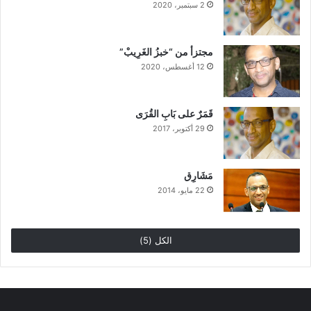
2 سبتمبر، 2020
مجتزأ من “خبزُ الغَرِيبْ”
12 أغسطس، 2020
قَمَرٌ على بَابِ القُرَى
29 أكتوبر، 2017
مَشَارِق
22 مايو، 2014
الكل (5)