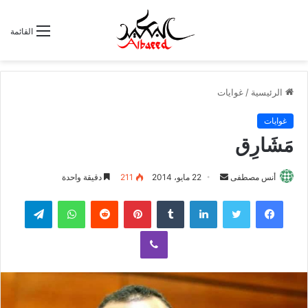
القائمة
الرئيسية
/
غوايات
غوايات
مَشَارِق
أنس مصطفى
أ
22 مايو، 2014
211
دقيقة واحدة
ر
لينكدإن
‏Tumblr
بينتيريست
‏Reddit
واتساب
تيلقرام
س
ل
ڤايبر
ب
ر
ي
د