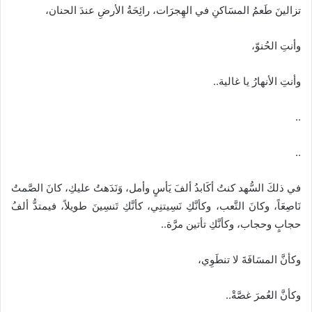
تزالينَ طَعمُ المسَاكنِ في الهِجرَات، رائِحَةُ الأرضِ عندَ الحنان،
وأنتِ الحُنوّ،
وأنتِ الأنهارُ يا غالية..
..
..
في ذلكَ السُّهد كنتُ أكَابدُ ألفَ يَأسٍ وأمل، وَنَدَهتُ عليكِ، كانَ الصَّمتُ
نَاصِعَاً، وكانَ التَّعب، وكأنَّكِ نَسِيتنِي، كأنَّكِ تَنسِينَ طويلاً، فيمتدُّ ألفُ
حجابٍ وحجاب، وكأنَّكِ تأتين مرَّة..
وكأنَّ المسَافَةَ لا تنطَوِي،
وكأنَّ العُمرَ غصَّةْ..