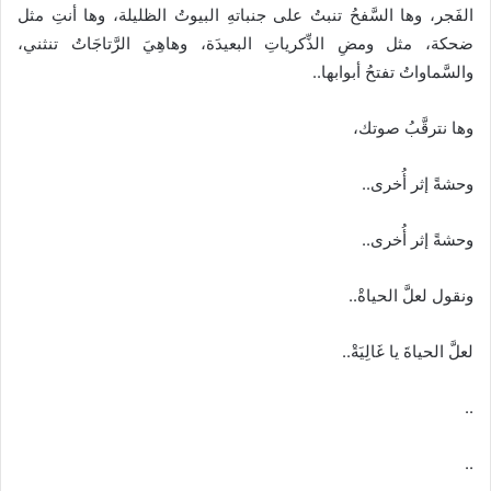
الفَجر، وها السَّفحُ تنبتُ على جنباتهِ البيوتُ الظليلة، وها أنتِ مثل
ضحكة، مثل ومضِ الذِّكرياتِ البعيدَة، وهاهِيَ الرَّتاجَاتُ تنثني،
والسَّماواتُ تفتحُ أبوابها..
وها نترقَّبُ صوتك،
وحشةً إثر أُخرى..
وحشةً إثر أُخرى..
ونقول لعلَّ الحياةْ..
لعلَّ الحياةَ يا غَالِيَةْ..
..
..