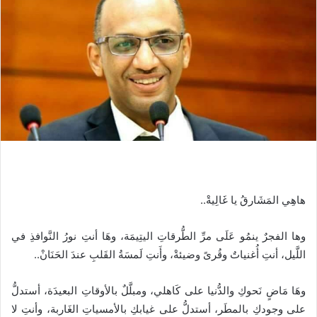
ا
إ
ل
ك
ت
ر
و
ن
ي
ا
هاهِي المَشَارقُ يا غَالِيةْ..
وها الفجرٌ ينمُو عَلَى مرِّ الطُّرقاتِ اليتِيمَة، وهَا أنتِ نورُ النَّوافذِ في
اللَّيل، أنتِ أُغنياتٌ وقُرىً وضيئةْ، وأَنتِ لَمسَةُ القَلبِ عندَ الحَنَانْ..
وهَا مَاضٍ نَحوكِ والدُّنيا على كَاهلي، ومبلَّلٌ بالأوقاتِ البعيدَة، أستدلُّ
على وجودكِ بالمطَر، أستدلُّ على غيابكِ بالأمسياتِ الغَاربة، وأنتِ لا