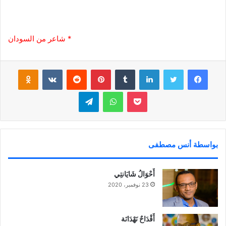
* شاعر من السودان
فيسبوك
تويتر
لينكدإن
‏Tumblr
بينتيريست
‏Reddit
‏VKontakte
Odnoklassniki
بوكيت
واتساب
تيلقرام
بواسطة أنس مصطفى
أَحْوَالُ شَايَانتِي
23 نوفمبر، 2020
أَقْدَاحٌ نَهْدَانَة