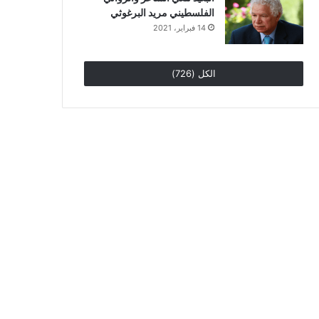
الفلسطيني مريد البرغوثي
14 فبراير، 2021
الكل (726)