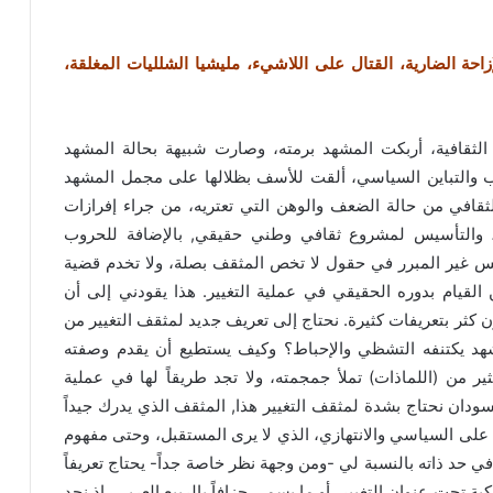
حة الضارية، القتال على اللاشيء، مليشيا الشلليات المغلقة،
لثقافية، أربكت المشهد برمته، وصارت شبيهة بحالة المشهد
ب والتباين السياسي، ألقت للأسف بظلالها على مجمل المشهد
ِئ الثقافي من حالة الضعف والوهن التي تعتريه، من جراء إفرازات
ة، والتأسيس لمشروع ثقافي وطني حقيقي, بالإضافة للحروب
س غير المبرر في حقول لا تخص المثقف بصلة، ولا تخدم قضية
القيام بدوره الحقيقي في عملية التغيير. هذا يقودني إلى أن
كثر بتعريفات كثيرة. نحتاج إلى تعريف جديد لمثقف التغيير من
د يكتنفه التشظي والإحباط؟ وكيف يستطيع أن يقدم وصفته
ير من (اللماذات) تملأ جمجمته، ولا تجد طريقاً لها في عملية
لسودان نحتاج بشدة لمثقف التغيير هذا, المثقف الذي يدرك جيداً
ق على السياسي والانتهازي، الذي لا يرى المستقبل، وحتى مفهوم
في حد ذاته بالنسبة لي -ومن وجهة نظر خاصة جداً- يحتاج تعريفاً
 تحت عنوان التغيير، أو ما يسمى جزافاً بالربيع العربي، إذ نجد