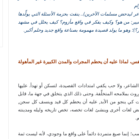
رام
عر ليدحض مسلمات الآخرين).. ينفث بحزمة الأسئلة التي يولِّدها
لتغيير: من هو؟ وكيف يفكر في واقع مأزوم؟ كيف يحلل في مشهد
)؛ وهو ما يولد قصيدة مهمومة بصناعة واقع جديد وحلم أكبر.
نفس، لماذا عليه أن يحطم المجرات والمدن الكبيرة غير المأهولة
 الشاعر، ولا حب يكفي امتدادات القصيدة، لتسكن أو تهدأ. عليها
وروث بملامحه المتخلِّفة. وحتى ذلك الذي يتخلق في جهة ما، قابل
ت كي ينجو من الأبد, عليه أن يحطم كل قيد وينسف كل سجن,
يدحض لغات أخرى وينشئ لغات تخصه، تخص تاريخه وليله ومدينته
.
 فحسب؛ إنما صيغ متمردة دائماً على واقع ما وجودي، لأنه ليست ثمة