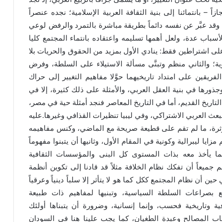
اً – بانتمائنا إلى بنية الثقافة العربية الإسلامية؛ نجده عنصراً
، وقد عبَّر عن نفسه دائماً بطريقة مباشرة بالتمرد والرفض لوعي
أسباب عدة، ولعل أهمها تسليمه واعتقاده بانتماء المجتمع كليا
 على اشتراطين فقط: ينادي الأول بمزيد من الحقوق والحريات بلا
 والثاني منظم وتبنَّى مسألة الاستيلاء على السلطة، وفرض
 الفريقين على امتداد تاريخيهما حوَّلا مفاهيم التغيير إلى حراك
ورها في بنية العقل العربي، والأمثلة على ذلك كثيرة، إلا في
لتاريخ القديم، أما في التاريخ المعاصر فنجد أمثلة حية في مصر،
لبعث العربي الاشتراكي، وفي ليبيا تنظيرات القذافي وغيرها.عليه
 ومؤثرة، ما لم تقم على قطيعة صريحة مع الماضي، وكنس مفاهيمه
مزايا ليبرالية وكونية في المقام الأول، وثانيها أن يتبنوا مفهوماً
ما يأخذ معه بذات المستوى كل البنى والمؤسسات الثقافية
لم جميعاً أن تفكك نظام الخلافة مثلاً قد قادنا إلى تكوين أنظمة
ن أن نظام المجتمع ككل كما هو لا يتأثر إلا سلباً دينياً وعرقياً
 بصراعات السلطة السياسية، وتبنيها لمفاهيم ذات طبيعة
ية وتاريخية فحسب، وإنما إنسانية، وضرورة أن يتبناها أولئك
اب المصالح وعبدة الطغيان، كما يجب علينا هنا في السودان