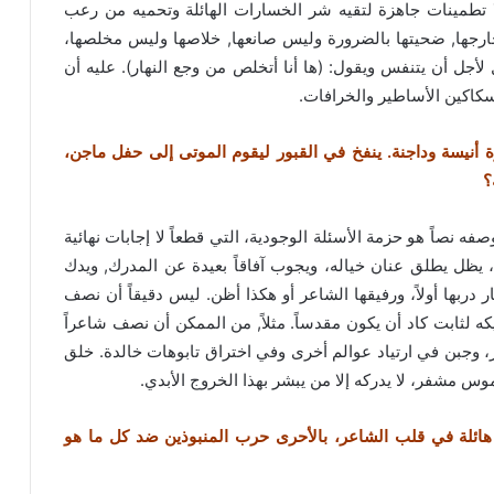
ا تطمينات جاهزة لتقيه شر الخسارات الهائلة وتحميه من رعب
خارجها, ضحيتها بالضرورة وليس صانعها, خلاصها وليس مخلصها،
ل لأجل أن يتنفس ويقول: (ها أنا أتخلص من وجع النهار). عليه أن
سكاكين الأساطير والخرافات.
أنيسة وداجنة. ينفخ في القبور ليقوم الموتى إلى حفل ماجن،
؟
صفه نصاً هو حزمة الأسئلة الوجودية، التي قطعاً لا إجابات نهائية
ئد، يظل يطلق عنان خياله، ويجوب آفاقاً بعيدة عن المدرك, ويدك
دربها أولاً، ورفيقها الشاعر أو هكذا أظن. ليس دقيقاً أن نصف
كه لثابت كاد أن يكون مقدساً. مثلاً, من الممكن أن نصف شاعراً
، وجبن في ارتياد عوالم أخرى وفي اختراق تابوهات خالدة. خلق
 مشفر، لا يدركه إلا من يبشر بهذا الخروج الأبدي.
هائلة في قلب الشاعر، بالأحرى حرب المنبوذين ضد كل ما هو