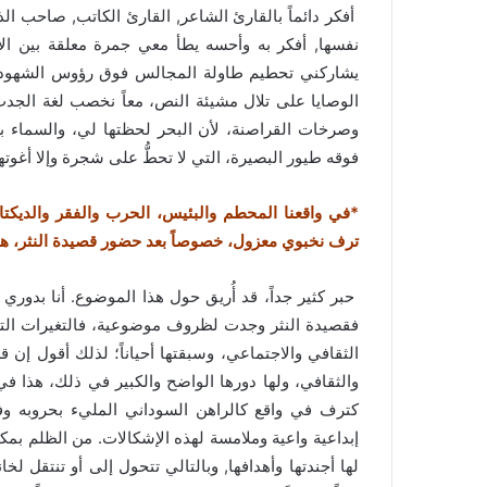
أفكر دائماً بالقارئ الشاعر, القارئ الكاتب, صاحب 
نفسها, أفكر به وأحسه يطأ معي جمرة معلقة بين ال
يشاركني تحطيم طاولة المجالس فوق رؤوس الشهود النا
الوصايا على تلال مشيئة النص، معاً نخصب لغة الجد
وصرخات القراصنة، لأن البحر لحظتها لي، والسماء 
فوقه طيور البصيرة، التي لا تحطُّ على شجرة وإلا أغوت
*في واقعنا المحطم والبئيس، الحرب والفقر والديكتات
ترف نخبوي معزول، خصوصاً بعد حضور قصيدة النثر، هل
حبر كثير جداً، قد أُريق حول هذا الموضوع. أنا بدوري 
فقصيدة النثر وجدت لظروف موضوعية، فالتغيرات الت
الثقافي والاجتماعي، وسبقتها أحياناً؛ لذلك أقول إن 
والثقافي، ولها دورها الواضح والكبير في ذلك، هذا في
كترف في واقع كالراهن السوداني المليء بحروبه وفق
إبداعية واعية وملامسة لهذه الإشكالات. من الظلم بمك
لها أجندتها وأهدافها, وبالتالي تتحول إلى أو تنتقل لخا