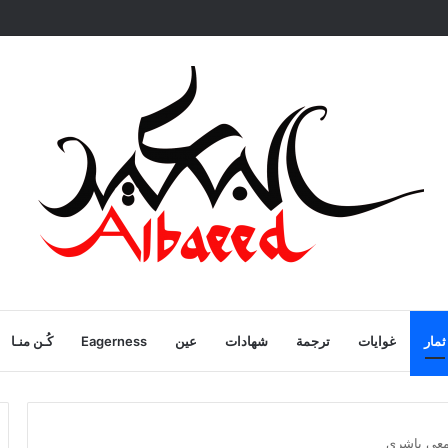
ية
ثمار
غوايات
ترجمة
شهادات
عين
Eagerness
كُـن منـا
صمعي باشري