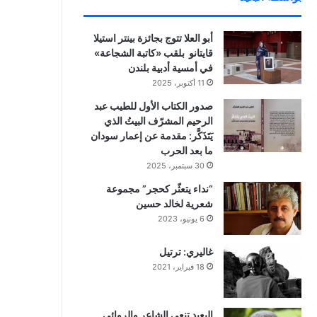
أبو العلا تتوج بجائزة بينتر استيلا
قايتانو بلقب «كاتبة الشجاعة»
في أمسية أدبية بلندن
11 أكتوبر، 2025
صدور الكتاب الأول للطيب عبد
الرحيم المشرّف البيتُ الذي
يَتَذَكَّر: مقدمة عن إعمار سودان
ما بعد الحرب
30 سبتمبر، 2025
“نداء يتعثّر كحجر” مجموعة
شعرية لخالد حسين
6 يونيو، 2023
غاليري: ترتيل
18 فبراير، 2021
البعيد تنعي الشاعر والروائي