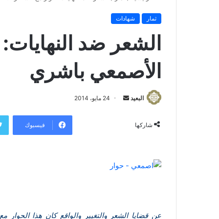
ثمار
شهادات
الشعر ضد النهايات: 
الأصمعي باشري
البعيد
أ
24 مايو، 2014
ر
س
فيسبوك
شاركها
ل
ب
ر
ي
د
ا
إ
عن قضايا الشعر والتغيير والواقع كان هذا الحوار م
ل