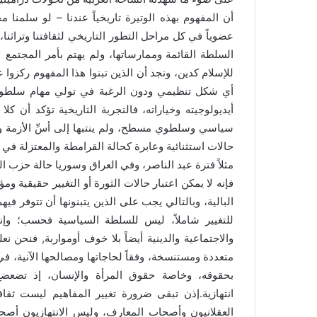
أن المفهوم بهذه الوتيرة تاريخياً عندنا – لو سلمنا مجاز
عضوياً في كل مراحل التطور التاريخي لثقافتنا وتراثنا
السلطة القائمة وممارساتها، ولم يهتم بأمر المجتمع ل
للإسلام كدين، ونجد أن الذين تبنوا هذا المفهوم ركزوا
أي شكل تنظيمي ودون الرغبة في تولي مهام سلطوية؛
أيديولوجيته وخياراته، فالتجربة التاريخية تؤكد أن كلا
سياسي وسلطوي مسطح، ولم ينتبها إلى أسِّ الأزمة وجذ
حالات استثنائية وعابرة كحالة القرامطة والمعتزلة في ا
مثلاً فترة عبد الناصر، وفي العراق وسوريا حالة حزب ا
فإنه لا يمكن اعتبار حالات الثورة أو التغيير حقيقية
البالية، وبالتالي يجب على الذين يتبنونها أن تتوفر فيهم 
للتغيير شاملاً، ليس للسلطة السياسية فحسب؛ وإن
والاجتماعية والدينية أيضاً بلا خوف أومواربة, فنحن نع
متعددة ومستنسخة، وفقاً لحاجاتها ومصالحها الآنية، في حي
بحقوقه، وخاصة حقوق المرأة والإنسان، إذ تضعضع
انتهازية.إذن تبقى ضرورة تغيير المفاهيم ليست ثقاف
العقلانيون وأصحاب المعارف، وليس الانتهازيون أصح