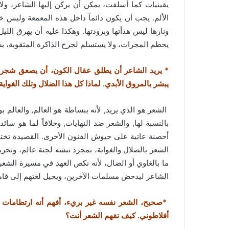
يقينيات كما أسلفت، يمكن أن يركن إليها الشاعر، ول
الألم. يجب أن يكون دائماً داخل هذه المعمعة وليس 
ونارها ليس هدأتها وبرودتها. وهكذا عليه أن يهرق اللي
يحطم المجرات، ولا يستسلم لجرح الذاكرة المثقوبة، ب
* يريد الشاعر أن يطلق عقال الكون، أن يصعق شجرة 
يبشر بالمروق الأبدي. لماذا كل هذا الضلال وتلك الغواية
الشعر هو الذي يريد, لأنه ببساطة هو العالم, والعالم بو
بالنسبة لها, والشعر ضد النهايات, وخلافاً لما هو سا
أحصنة عاتية على جيوش الفنون الأخرى. القصيدة تختار 
الشعر بالضلال والغواية، بمجرد نبشه لجثة عالم، وتحري
ما بالغاوي أو الضال، لأنه نكص العهد في مسيرة الشعر
الشاعر ليدحض مسلمات الآخرين، ويحيل لغتهم إلى قاموس
*صحيح، الشعر نفسه غير بريء، أفهم أنه ارتطامات 
أفلاطوني. كيف تفهم الشعر أنت؟