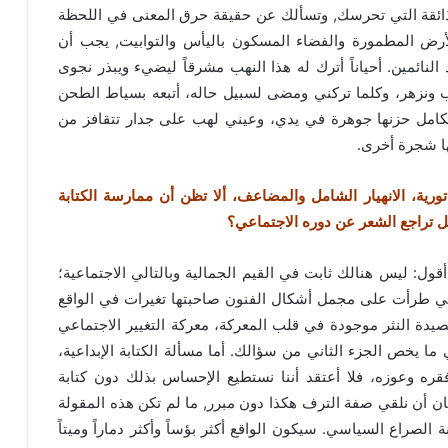
الذائقة التي تحرسك, وتسألك عن حقيقة حرق المعنى في اللحظة
أرض المطمورة والفضاء المسكون باليأس والتوابيت, يجب أن
ئمين. أحياناً أترك له هذا النهب مشرقاً ليضيء ويبذر نجوى
ب ونزهر، وكلما تركني ومضى لسبيل حاله، أتبعه بسياط الطحن
بكامل حزنها جوهرة في يدي، وعيني لهب على جدار تتقافز من
ها شجرة أخرى.
ورية، الانهيار الشامل والمضاعف، ألا تظن أن ممارسة الكتابة
 تراجع الشعر عن دوره الاجتماعي؟
أقول: ليس هنالك ثابت في القيم الجمالية وبالتالي الاجتماعية؛
ي طرأت على مجمل أشكال الفنون صاحبتها تغيرات في الواقع
قصيدة النثر موجودة في قلب المعركة، معركة التغيير الاجتماعي
 ما يخص الجزء الثاني من سؤالك. أما مسألة الكتابة الإبداعية،
ره وعوزه، فلا أعتقد أننا نستطيع الإحساس بذلك دون كتابة
ان أن نلقي صفة الترف هكذا دون مبرر, ما لم تكن هذه المقولة
نة الصراع السياسي. سيكون الواقع أكثر بؤساً وأكثر دماراً وميتاً