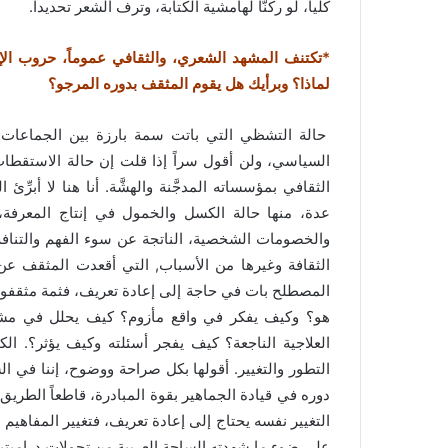
كلياً، لو ركنَّا لهامشية الكتابة، وترف الشعر تحديداً.
*تكتنف المشهد الشعري، والثقافي عموماً، حروب الإزا
لماذا؟ وبرأيك هل يقوم المثقف بدوره المرجو؟
حالة التشظي التي باتت سمة بارزة بين الجماعات ا
السياسي، ولن أقول سراً إذا قلت إن حالة الاستقطا
الثقافي بمؤسساته المدجَّنة والهشَّة. أنا هنا لا أبرّ
عدة، منها حالة الكسل والخمول في إنتاج المعرف
والخصومات الشخصية، الناتجة عن سوء الفهم والتناف
الثقافة وغيرها من الأسباب, التي أقعدت المثقف عن 
المصطلح بات في حاجة إلى إعادة تعريف، فثمة مثقفون 
هو؟ وكيف يفكر في واقع مأزوم؟ كيف يحلل في مشه
العلاجية الناجعة؟ كيف يفجر أسئلته وكيف يؤثر؟. الكث
التطور والتغيير. أقولها بكل صراحة ووضوح، إننا في ا
دوره في قيادة الجماهير بقوة المبادرة، قاطعاً الطري
التغيير نفسه يحتاج إلى إعادة تعريف، فتغيير المفاهيم 
على ضوء ما شهدته الساحة العربية من تحولات دراميتيكية