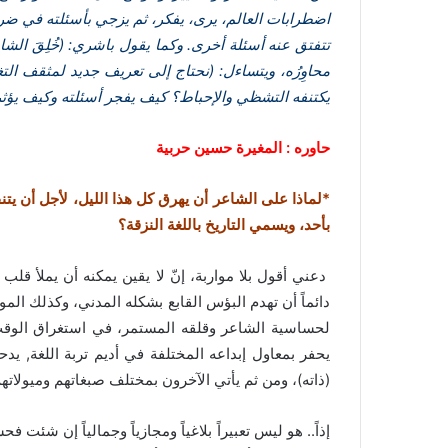
ك
اضطرابات العالم، يرى، يفكر، ثم يزجي بأسئلته في ض
ت
تتفتق عنه أسئلة أخرى. وكما يقول باشري: (خُلِقَ الشا
ر
محاوِرُه، ويتساءل: (نحتاج إلى تعريف جديد لمثقف ا
و
يكتنفه التشظي والإحباط؟ كيف يفجر أسئلته وكيف يؤثر؟
ن
ي
حاوره : المغيرة حسين حربية
ا
*لماذا على الشاعر أن يهرق كل هذا الليل، لأجل أن يت
بأحد، ويسمي التاريخ باللغة النزقة؟
دعني أقول بلا مواربة، إنّ لا يقين يمكنه أن يملأ قلب
دائماً أن تهدم البؤس القابع بشكله المدني، وكذلك الم
لحساسية الشاعر وقلقه المستمر، في استغراق الوق
يحفر بمعاول إبداعه المختلفة في أديم تربة اللغة, 
(ذاته)، ومن ثم يأتي الآخرون بمختلف صبغاتهم وميولاتهم
إذاً.. هو ليس تعبيراً بلاغياً ومجازياً وجمالياً إن شئت