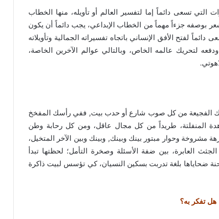
التي تسعى دائماً إما لتفسير العالم أو تأويله، منها الخطاب
عر بوصفه جزءاً مهماً من الخطاب الإبداعي، يجب دائماً أن يكون
دائماً لفتح الأفق الإنساني باتجاه تفسيراته الجمالية وتأويلاته
دفعه لتحريك عالمه الخاص، وبالتالي عوالم الآخرين الخاصة،
اهوتي.
ذفك الفجيعة من كل صوب شارع أو حدب بيت, ففي رأسك المفخخ
دة المنفلتة، طريداً من كل مجال عاقل، ومن كل رحابة وطن
مشروخة وحوار مبتور بينك وبينك, وبينك وبين الآخر المتخيل،
جثث العابرة، بين ضفة الأسئلة وصخرة التأمل؛ لحظتها تبدأ
نة ضحاياها بلغة تدربت بسكين النسيان، كي تؤسس لبيت ذاكرة
 هل تفكر به؟