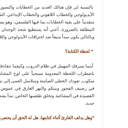
بالنسبة لي فإن هنالك العديد من الخطابات والتصورات 
الأيديولوجي والخطاب اللاهوتي والخطاب الإبداعي. الش
متقدماً على بقية الخطابات بما فيها الفلسفي، وهو يسعى 
المطلقة بالضرورة. أعني أنه يستطيع شحذ الوجدان و
وبالتالي يكون سداً منيعاً ضد اختراقات الأيدولوجي والل
* لحظة الكتابة؟
أينما يسرقك المهمل في ظلام الدروب, وكيفما تتقا
باضطراب اللحظة المعدومة مسجياً على لوح المشاه
منكوب, تقودك الخطى الصامتة وسلاسل العمى إلى نزهة 
في رصيف الفجور وبينكم والنهر الغارق في غموض ال
القصيدة في المشاغبة وتخلق طقسها الخاص, تبدأ بشح
جديد.
*وهل يدلف القارئ أثناء كتابتها، هل له الحق أن يحضر،