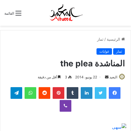
القائمة
الرئيسية
/
ثمار
ثمار
غوايات
المناشدة the plea
البعيد
أ
22 يونيو، 2014
3
أقل من دقيقة
ر
لينكدإن
‏Tumblr
بينتيريست
‏Reddit
واتساب
تيلقرام
س
ل
ڤايبر
ب
ر
ي
د