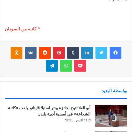
* كاتبة من السودان
فيسبوك
تويتر
لينكدإن
‏Tumblr
بينتيريست
‏Reddit
‏VKontakte
Odnoklassniki
بوكيت
واتساب
تيلقرام
بواسطة البعيد
أبو العلا تتوج بجائزة بينتر استيلا قايتانو بلقب «كاتبة
الشجاعة» في أمسية أدبية بلندن
11 أكتوبر، 2025