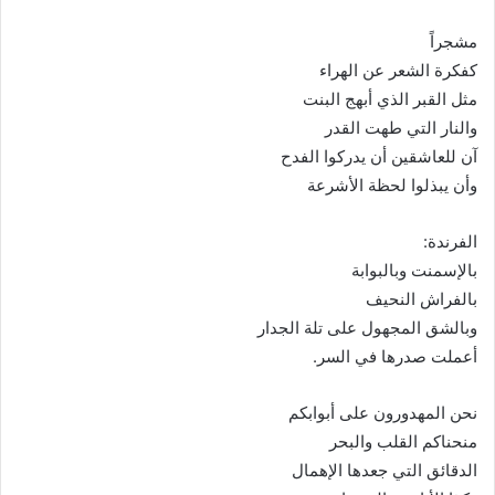
ا
إ
مشجراً
ل
كفكرة الشعر عن الهراء
ك
مثل القبر الذي أبهج البنت
ت
والنار التي طهت القدر
ر
آن للعاشقين أن يدركوا الفدح
و
وأن يبذلوا لحظة الأشرعة
ن
ي
الفرندة:
ا
بالإسمنت وبالبوابة
بالفراش النحيف
وبالشق المجهول على تلة الجدار
أعملت صدرها في السر.
نحن المهدورون على أبوابكم
منحناكم القلب والبحر
الدقائق التي جعدها الإهمال