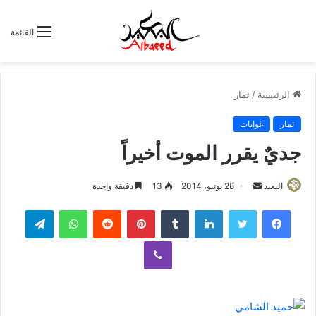
القائمة
الرئيسية
/
ثمار
ثمار
غوايات
جديٌ يقرر الموت أخيراً
البعيد
أ
28 يونيو، 2014
13
دقيقة واحدة
ر
لينكدإن
‏Tumblr
بينتيريست
‏Reddit
واتساب
تيلقرام
س
ل
ڤايبر
ب
ر
ي
د