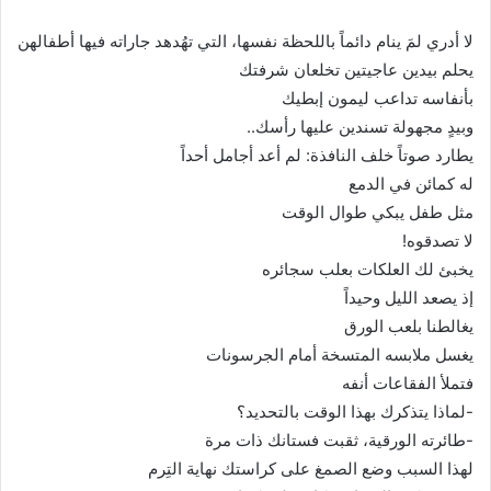
ا
إ
لا أدري لمَ ينام دائماً باللحظة نفسها، التي تهُدهد جاراته فيها أطفالهن
ل
يحلم بيدين عاجيتين تخلعان شرفتك
ك
بأنفاسه تداعب ليمون إبطيك
ت
وبيدٍ مجهولة تسندين عليها رأسك..
ر
يطارد صوتاً خلف النافذة: لم أعد أجامل أحداً
و
له كمائن في الدمع
ن
مثل طفل يبكي طوال الوقت
ي
لا تصدقوه!
ا
يخبئ لك العلكات بعلب سجائره
إذ يصعد الليل وحيداً
يغالطنا بلعب الورق
يغسل ملابسه المتسخة أمام الجرسونات
فتملأ الفقاعات أنفه
-لماذا يتذكرك بهذا الوقت بالتحديد؟
-طائرته الورقية، ثقبت فستانك ذات مرة
لهذا السبب وضع الصمغ على كراستك نهاية التِرم