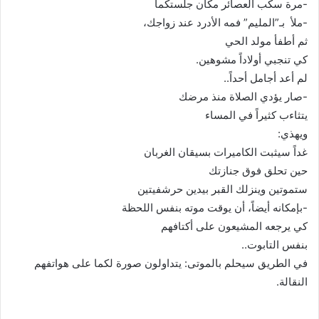
-مرة سكب العصائر مكان جلستكما
-ملأ بـ”المليم” فمه الأدرد عند زواجك،
ثم أطفأ مولد الحي
كي تنجبي أولاداً مشوهين.
لم أعد أجامل أحداً..
-صار يؤدي الصلاة منذ مرضك
يتثاءب كثيراً في المساء
ويهذي:
غداً سيثبت الكاميرات بسيقان الغربان
حين تحلق فوق جنازتك
ستموتين وينزلك القبر بيدين حرشفيتين
-بإمكانه أيضاً، أن يوقت موته بنفس اللحظة
كي يرجعه المشيعون على أكتافهم
بنفس التابوت..
في الطريق سيحلم بالموتى: يتداولون صورة لكما على هواتفهم
النقالة.