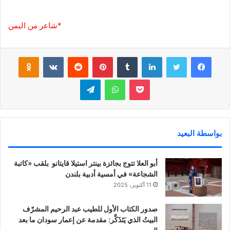
*شاعر من اليمن
فيسبوك
تويتر
لينكدإن
‏Tumblr
بينتيريست
‏Reddit
‏VKontakte
Odnoklassniki
بوكيت
واتساب
تيلقرام
بواسطة البعيد
أبو العلا تتوج بجائزة بينتر استيلا قايتانو بلقب «كاتبة
الشجاعة» في أمسية أدبية بلندن
11 أكتوبر، 2025
صدور الكتاب الأول للطيب عبد الرحيم المشرّف
البيتُ الذي يَتَذَكَّر: مقدمة عن إعمار سودان ما بعد