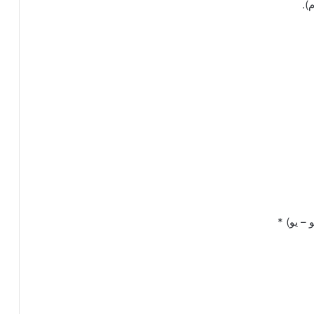
).
سو – يو) *