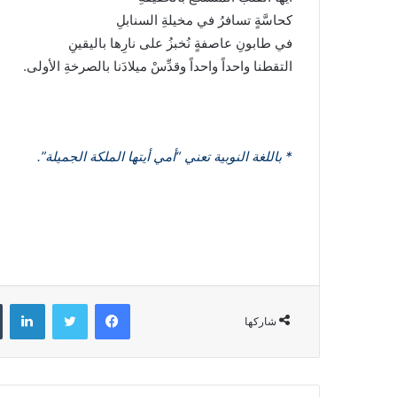
كحاسَّةٍ تسافرُ في مخيلةِ السنابلِ
في طابونِ عاصفةٍ نُخبزُ على نارِها باليقينِ
التقطنا واحداً واحداً وقدِّسْ ميلادَنا بالصرخةِ الأولى.
* باللغة النوبية تعني “أمي أيتها الملكة الجميلة”.
فيسبوك
تويتر
لينكدإن
شاركها