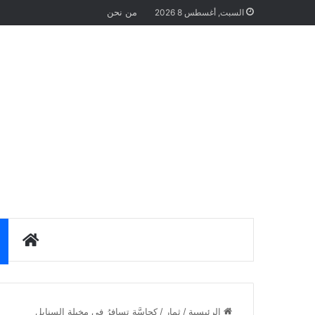
من نحن
السبت, أغسطس 8 2026
الرئيس
الرئيسية
/
ثمار
/
كحاسَّةٍ تسافرُ في مخيلةِ السنابلِ