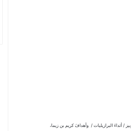
 / أثداءَ البرازيليات / وأهدافَ كريم بن زيما،