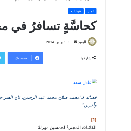
ثمار
غوايات
كحاسَّةٍ تسافرُ في مخ
البعيد
أ
1 يوليو، 2014
ر
س
فيسبوك
شاركها
ل
ب
ر
ي
د
قصائد لـ”محمد صلاح محمد عبد الرحمن، تاج السر 
ا
وآخرين”
إ
ل
ك
[1]
ت
الكائناتُ المجترةُ لخمسينَ مهزلةً