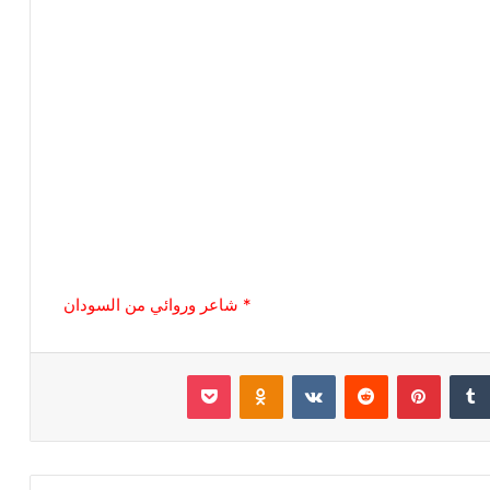
* شاعر وروائي من السودان
‏Tumblr
بينتيريست
‏Reddit
‏VKontakte
Odnoklassniki
بوكيت