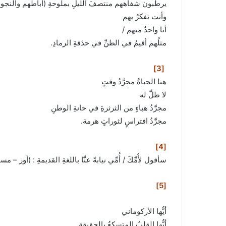
يرطبون شفاههم منتصفَ الليلِ بملوحةِ (أباطهم والنجوم
وأنت تفكرُ بهم
أنا واحدٌ منهم /
مثلُهم أقيمُ في الظنِّ في حدَقةِ الرمادِ.
[3]
هنا الحياةُ مجرَّدُ وقتٍ
لا ظلَّ له
مجرَّدُ هباءٍ من الثرثرةِ في حانةِ الوطنِ
مجرَّدُ افتراسٍ لثوراتٍ هرمة.
[4]
سأقول لأُمِّكَ / أُمِّي نيابةً عنَّا باللغةِ القديمةِ : (أور – م
[5]
أيُّها الأركوماني
أيُّها القلبُ المتسكعُ بالحقيقةِ