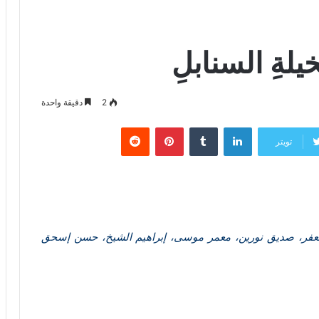
يلةِ السنابلِ
2
دقيقة واحدة
لينكدإن
‏Tumblr
بينتيريست
‏Reddit
تويتر
جعفر، صديق نورين، معمر موسى، إبراهيم الشيخ، حسن إسحق