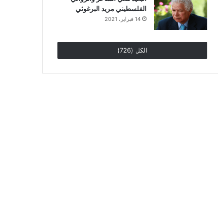
الفلسطيني مريد البرغوثي
14 فبراير، 2021
الكل (726)