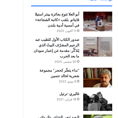
أبو العلا تتوج بجائزة بينتر استيلا
قايتانو بلقب «كاتبة الشجاعة»
في أمسية أدبية بلندن
11 أكتوبر، 2025
صدور الكتاب الأول للطيب عبد
الرحيم المشرّف البيتُ الذي
يَتَذَكَّر: مقدمة عن إعمار سودان
ما بعد الحرب
30 سبتمبر، 2025
“نداء يتعثّر كحجر” مجموعة
شعرية لخالد حسين
6 يونيو، 2023
غاليري: ترتيل
18 فبراير، 2021
البعيد تنعي الشاعر والروائي