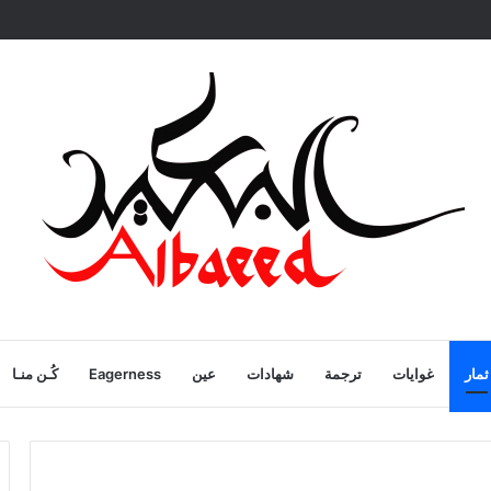
ية
ثمار
غوايات
ترجمة
شهادات
عين
Eagerness
كُـن منـا