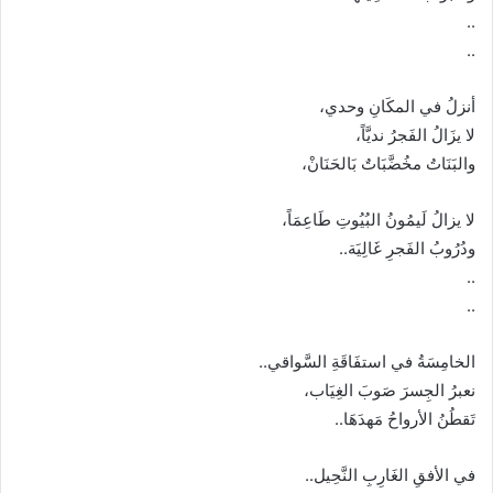
..
..
أنزلُ في المكَانِ وحدي،
لا يزَالُ الفَجرُ نديَّاً،
والبَنَاتُ مخُضَّبَاتٌ بَالحَنَانْ،
لا يزالُ لَيمُونُ البُيُوتِ طَاعِمَاً،
ودُرُوبُ الفَجرِ غَالِيَة..
..
..
الخامِسَةُ في استفَاقَةِ السَّواقي..
نعبرُ الجِسرَ صَوبَ الغِيَاب،
تَقطُنُ الأرواحُ مَهدَهَا..
في الأفقِ الغَارِبِ النَّحِيل..