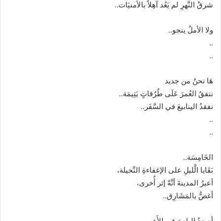
شرقُ النَّهرِ لم يَعُد آهِلاً بالأمنيَات..
ولا الأملُ ينجو..
..
..
هَا نحنُ من جديد
ننفقُ العُمرَ عَلَى طُرُقاتٍ يَتِيمَة..
نفقدُ الينابيعَ في السَّفَر..
..
..
الخَامِسَة..
بَقَايا الَّليلِ على الإغفاءةِ النَّحيلة،
أعبرُ المدينةَ أنَّةً إثر أُخرى،
أغصُّ بالمَشَارِق..
أصعدُ الباصَ في الأَخِير،