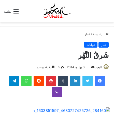
القائمة
الرئيسية
/
ثمار
ثمار
غوايات
شَرقُ النَّهْر
البعيد
أ
6 يوليو، 2014
5
دقيقة واحدة
ر
لينكدإن
‏Tumblr
بينتيريست
‏Reddit
واتساب
تيلقرام
س
ل
ڤايبر
ب
ر
ي
د