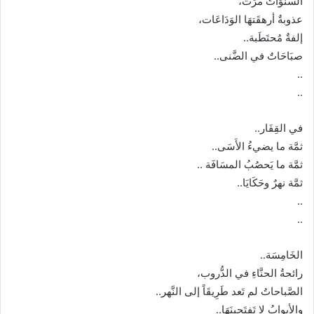
السَّنَوَاتُ مرَّت،
عذوبةٌ أرهقَتهَا الوَدَاعَات،
إلفةٌ مُحتَطَبة..
صبَاحَاتٌ في الضَّنى..
..
..
في القِفَار..
ثمَّة ما يضيءُ الأَسَى..
ثمَّة ما يَحصُبُ المسَافَة ..
ثمَّة نهرٌ وحَكَايَا..
..
..
الخَامِسَة..
رائحةُ الحنَّاءِ في الدُّروب،
الصَّباحاتُ لم تَعد طَرِيقَاً إلى النَّهر..
والأبوابُ لا تَفتَحِينَهَا..