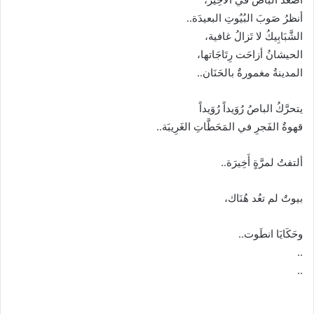
أنظرُ صَوبَ البُيُوتِ البعيدَة..
الشَّبَابِيكُ لا تَزالُ غافية،
الحيشانُ أزاحَت رِتَاجَاتها،
المدينةُ مغمورةٌ بالحَنَان..
يتحرَّكُ الباصُ رُوَيداً رُوَيداً
قهوةٌ الفَجرِ في المَحَطَّاتِ الغَرِيبَة..
ألتفتُ لمرَّةٍ أَخِيرَة..
بيوتٌ لم تعُد هُنَاك،
وحَكَايَا انطَوت..
..
..