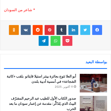
* شاعر من السودان
فيسبوك
تويتر
لينكدإن
‏Tumblr
بينتيريست
‏Reddit
‏VKontakte
Odnoklassniki
بوكيت
واتساب
تيلقرام
بواسطة البعيد
أبو العلا تتوج بجائزة بينتر استيلا قايتانو بلقب «كاتبة
الشجاعة» في أمسية أدبية بلندن
11 أكتوبر، 2025
صدور الكتاب الأول للطيب عبد الرحيم المشرّف
البيتُ الذي يَتَذَكَّر: مقدمة عن إعمار سودان ما بعد
الحرب