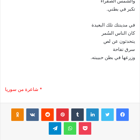
والشمس الصفراء
تكبر في بطني.
في مدينتك تلك البعيدة
كان الناس السُمر
يتحدثون عن لص
سرق تفاحة
وزرعها في بطن حبيبته.
* شاعرة من سوريا
فيسبوك
تويتر
لينكدإن
‏Tumblr
بينتيريست
‏Reddit
‏VKontakte
Odnoklassniki
بوكيت
واتساب
تيلقرام