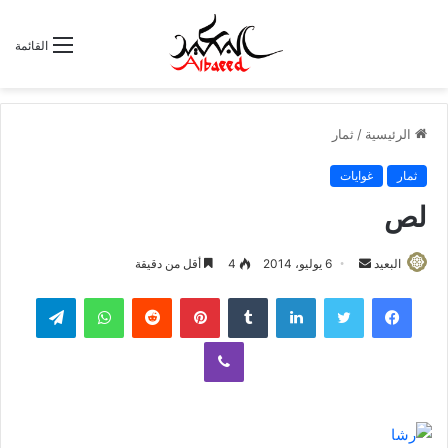
القائمة
الرئيسية
/
ثمار
ثمار
غوايات
لص
البعيد
أ
6 يوليو، 2014
4
أقل من دقيقة
ر
لينكدإن
‏Tumblr
بينتيريست
‏Reddit
واتساب
تيلقرام
س
ل
ڤايبر
ب
ر
ي
د