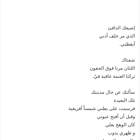
ا
إ
ل
ك
إصبعك الدافئ
ت
الذي مر خلف أذني
ر
أيقظني.
و
ن
شفتاك
ي
اللتان مرتا فوق الجفون
ا
تركتا العتمة غافية فيّ.
سألتك عن حال مدينتك
تلك البعيدة
فرسمت على بطني شمساً أفريقية
وقبل أن أفتح عيوني
كان الوهج يغلي
و ظهري يذوب