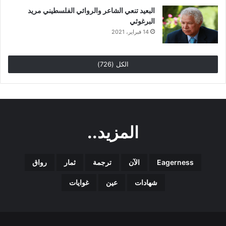
البعيد تنعي الشاعر والروائي الفلسطيني مريد
البرغوثي
14 فبراير، 2021
الكل (726)
المزيد..
Eagerness
الآن
ترجمة
ثمار
رواق
شهادات
عين
غوايات