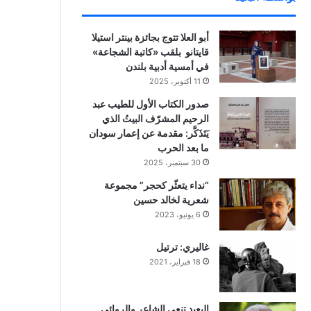
أبو العلا تتوج بجائزة بينتر استيلا
قايتانو بلقب «كاتبة الشجاعة»
في أمسية أدبية بلندن
11 أكتوبر، 2025
صدور الكتاب الأول للطيب عبد
الرحيم المشرّف البيتُ الذي
يَتَذَكَّر: مقدمة عن إعمار سودان
ما بعد الحرب
30 سبتمبر، 2025
“نداء يتعثّر كحجر” مجموعة
شعرية لخالد حسين
6 يونيو، 2023
غاليري: ترتيل
18 فبراير، 2021
البعيد تنعي الشاعر والروائي