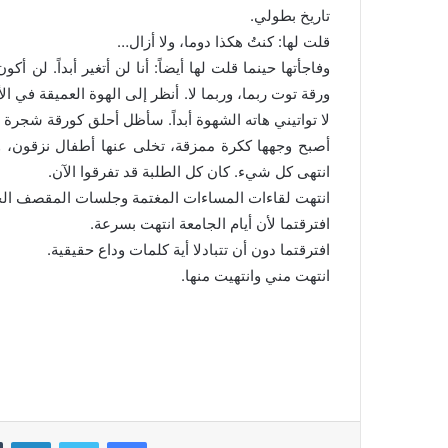
تاريخ بطولي.
قلت لها: كنتُ هكذا دوما، ولا أزال…
وفاجأتها حينما قلت لها أيضاً: أنا لن أتغير أبداً. لن أ
ورقة توت ربما، وربما لا. أنظر إلى الهوة العميقة في 
لا تواتيني هاته الشهوة أبداً. سأظل أحلق كورقة شجرة 
أصبح وجهها ككرة ممزقة، تخلى عنها أطفال نزقون، وأ
انتهى كل شيء. كان كل الطلبة قد تفرقوا الآن.
انتهت لقاءات المساءات المغتمة وجلسات المقصف ال
افترقتما لأن أيام الجامعة انتهت بسرعة.
افترقتما دون أن تتبادلا أية كلمات وداع حقيقية.
انتهت مني وانتهيت منها.
فيسبوك
تويتر
لينكدإن