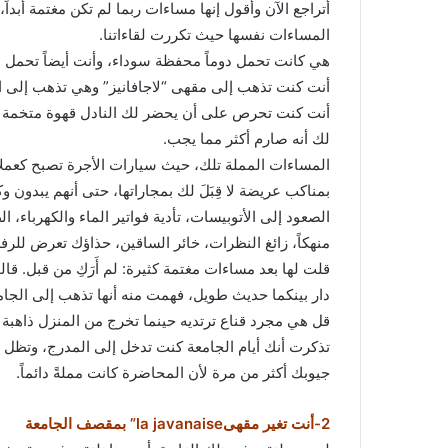
ر
أتراجع الآن وأقول إنها مساءات ربما لم تكن مغتمة أبداً،
و
المساءات نفسها حيث تكررت لقاءاتنا.
ن
هي كانت تحمل دوماً محفظة سوداء، وأنت أيضاً تحمل
ي
أنت كنت تذهب إلى مقهى “لاجافانيز” وهي تذهب إلى ا
ا
أنت كنت تحرص على أن يحضر لك النادل قهوة متخمة بال
لك أنه صارم أكثر مما يجب.
المساءات المملة تلك، حيث سيارات الأجرة تصبح كعم
بمناكب عريضة لا قِبَلَ لك بمجاراتها، حتى أنهم يبدون وك
الصعود إلى الأتوبيسات، تأدية فواتير الماء والكهرباء، 
منهكاً، زائغ النظرات، خائر الساقين، حذاؤك تعرض لل
قلت لها بعد مساءات مغتمة كثيرة: لم أَرَكِ من قبل. قا
دار بينكما حديث طويل، فهمت منه أنها تذهب إلى الجام
قل هي مجرد قناع ترتديه حينما تخرج من المنزل ذاهبة
تذكرت أنك أيام الجامعة كنت تدخل إلى المدرج، وتظل
جيوبك أكثر من مرة لأن المحاضرة كانت مملةً دائماً.
2-أنت تغير مقهىla javanaise” بمقصف الجامعة