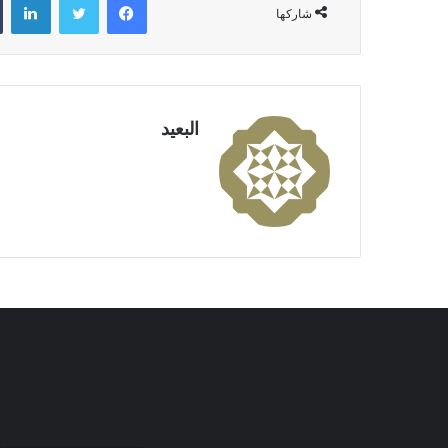
شاركها
البعيد