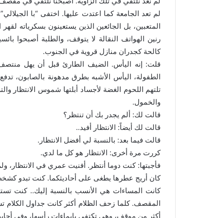
لم نعد نلتقي في تلك الزاوية. أصبحنا نلتقي في مقصف 
لم تعد الجامعة كما اعتدت عليها. اختفى “با الجيلالي”
المتعبين، بل الجائعين الذين يستعينون بسكرياته لقهر
رنين الهواتف النقالة لا يتوقف، والطلبة أصبحوا با
كالحة كجدران منازل قروية في الجنوب.
قلت: إنه اليأس. الضيف الطارئ قبل أن يهل منتصف
الطفولة، اليأس الأشبه بطرق مدهونة بالصابون، تدفع ب
تلتهم اللحوم الغضة لأجساد أبلتها شموس الانتظار وا
والخمول.
قالت لك: ألم يجدر بك أن تنتظر؟
قالت لك أيضاً: الانتظار أفيد..
قالت فيما بعد: بالنسبة لي أفضل الانتظار.
كررت مرة أخرى: الانتظار هو كل ما لدي.
فأجبتها: كنت دوما أنتظر. أفنيت عمري في الانتظار، ولم
كان أريج عطرها يطغى على أحاديثكما. كنت تبدو كشخص
كانت المساءات هي الأنسب بالنسبة إليك.. كنت تست
المقصف. كلما زحف الظلام أكثر كانت جداول الكلام ت
أكثر من موقف، وهي تكتفي بإيماءات رأسها، وفي أحاي