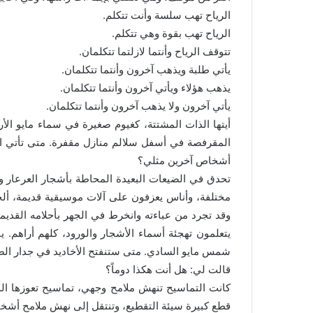
الرياح تهب سلسة وأنت تتكلم.
الرياح تهب بقوة وهي تتكلم.
تتوقف الرياح وأنتما لازلتما تتكلمان.
يأتي طلبة ويذهب آخرون وأنتما تتكلمان.
يذهب هؤلاء ويأتي آخرون وأنتما تتكلمان.
يأتي آخرون ولا يذهب آخرون وأنتما تتكلمان.
أيتها الذات المشتتة، كغيوم صغيرة في سماء مايو الأ
المقرفصة في أسفل سلالم منازل مقفرة. متى تأتي ال
أشخاص آخرين مثلي؟
تحدق في الضيعات البعيدة المحاطة بأشجار العرعار و
مختلفة، وأناس يعزفون على آلات موسيقية قديمة، ألحان
وقد تجرد من عباءته وانخرط في الجهر بأحلامه القديمة
يتعلمون تهجئة أسماء الأشجار والورود، كلهم أراهم. 
شمس مايو السادي. متى ستنفتح الأخاديد في جدار ا
قالت لي: هل أنت هكذا دوماً؟
كانت التماسيح تنهش ملامح وجهي، تماسيح تعوزها الد
قطع كبيرة سيئة التقطيع، وتنتقل إلى نهش ملامح أشخا