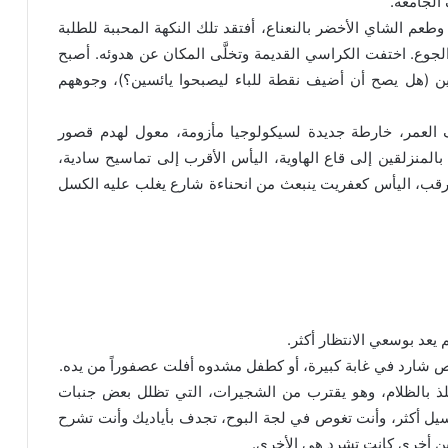
الجامعة.
 وطعم الشاي الأخضر بالنعناع، أفتقد تلك النكهة المحببة للطلبة
 الجوع. اختفت الكراسي القديمة وتخلَّى المكان عن هدوئه. أصبح
ئسين (هل يصح أن أضيف نقطة للباء ليصبحوا يائسين؟)، وجوههم
 العمر، خارطة جديدة لسيكولوجيا مأزومة، معول لهدم قصور
المنزلقين إلى قاع الهاوية، اليأس الأقرب إلى تماسيح سادية،
لترقب، اليأس كعفريت ينبعث من انحناءة شارع يغلب عليه الكسل
 يعد بوسعي الانتظار أكثر.
 شارد في غابة كبيرة، أو كطفل مشدوه أفلت عصفوراً من يده.
لذ بالظلام، وهو يقترب من الشجيرات، التي تظلل بعض جنبات
سيل أكثر، وأنت تغوص في لجة البوح، تجدف بأياديك وأنت تشرح
ين أخرى كانت تشرد هي الأخرى.