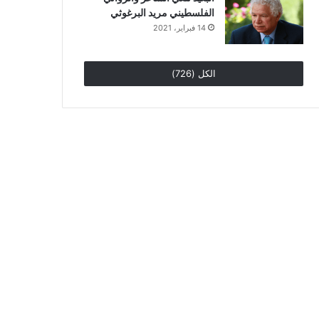
الفلسطيني مريد البرغوثي
14 فبراير، 2021
الكل (726)