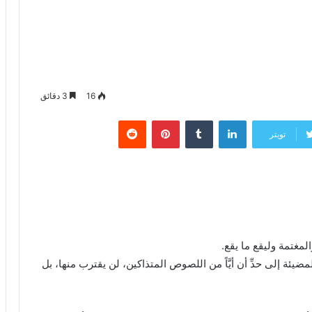
16
3 دقائق
لينكدإن
‏Tumblr
بينتيريست
‏Reddit
تويتر
مغتمة وليقع ما يقع.
يئة إلى حدِّ أن أيَّاً من اللصوص المتذاكين، لن يقترب منها، بل