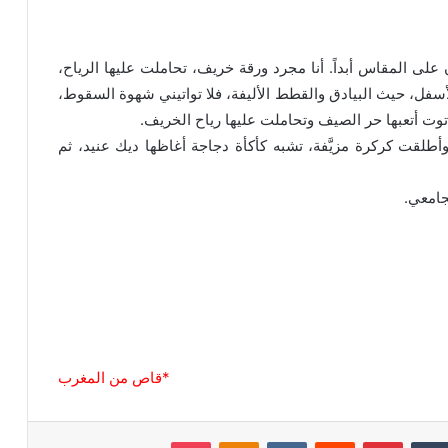
كون على المقاس أبداً. أنا مجرد ورقة خريف، تحاملت عليها الرياح،
الأسفل، حيث البيادق والقطط الأليفة، فلا تواتيني شهوة السقوط،
توت أتعبها حر الصيف وتحاملت عليها رياح الخريف.
طلقت كركرة مزيَّفة، تشبه كأكأة دجاجة أغاظها ديك عنيد، ثم
جامعي.
*قاص من المغرب
‏Tumblr
بينتيريست
‏Reddit
‏VKontakte
Odnoklassniki
بوكيت