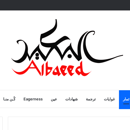
ية
ثمار
غوايات
ترجمة
شهادات
عين
Eagerness
كُـن منـا