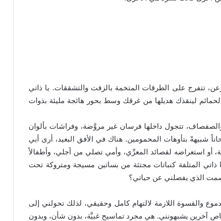
رعن، تتفرج على الطرقات المتخمة بالزفت والتشققات. يا ذاتي
حمائم لينقذك هديلها من غرقك وسط بحور هائجة مليئة بذوات
الصفصاف، تتجول داخلها فرسان غير مروَّضة، وفراشات بألوان
اً شبيهةً بتأوهات المحمومين. هناك في الأفق البعيد، أرى أبي
، أو استعراضه لقصائد المعرِّي، وأمي تصلي من أجلي، وأطفالاً
يا ذاتي المتلفة كنباتات مجتثة من بساتين مسيجة ومتروكة تحت
لصمت الذي يفصلني عن حياتي؟
موع والقسوة اللازمة لالتهام كامل وحقيقي، لذلك تحولني إلى
ص آخرين يشبهونني. هي مجرد تماسيح غبيَّة، بدون شأن، وبدون