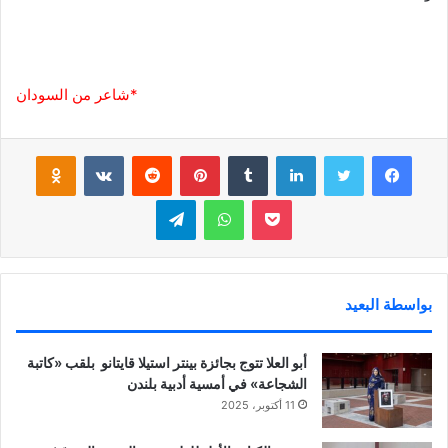
*شاعر من السودان
فيسبوك
تويتر
لينكدإن
‏Tumblr
بينتيريست
‏Reddit
‏VKontakte
Odnoklassniki
بوكيت
واتساب
تيلقرام
بواسطة البعيد
أبو العلا تتوج بجائزة بينتر استيلا قايتانو بلقب «كاتبة
الشجاعة» في أمسية أدبية بلندن
11 أكتوبر، 2025