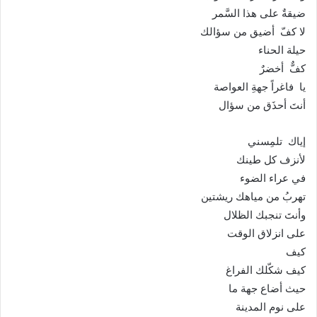
ضيقةٌ على هذا السَّمر
لا كفّ أضيق من سؤالك
حيلة الحناء
كفٌّ أخضرٌ
يا فاغراً جهةِ العواصة
أنتَ أحذَق من سؤال
إياك تلمِسني
لأنزف كل طينك
في عراء الضوء
تهربُ من مياهك ريشتين
وأنتَ تنجبك الظلال
على انزلاق الوقت
كيف
كيف شكّلك الفراغ
حيث أضاع جهة ما
على نوم المدينة