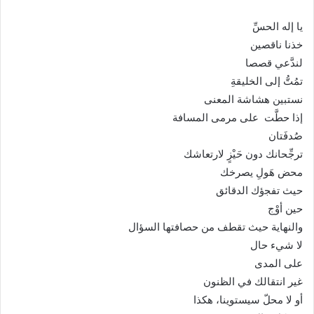
ا
إ
يا إله الحسِّ
ل
خذنا ناقصين
ك
لندَّعي قصصا
ت
تمُتُّ إلى الخليقةِ
ر
نستبين هشاشة المعنى
و
إذا حطَّت على مرمى المسافة
ن
صُدفَتان
ي
ترجِّحانك دون حَيْزٍ لارتعاشك
ا
محض هَولِ يصرخك
ﺣﻴﺚ ﺗﻔﺠؤﻙ ﺍﻟﺪﻗﺎﺋﻖ
ﺣﻴﻦ ﺃﻭْﺝ
والنهاية حيث تقطف من حصافتها السؤال
لا شيء حال
على المدى
غير انتقالك في الظنون
أو لا محلّ سيستوينا، هكذا