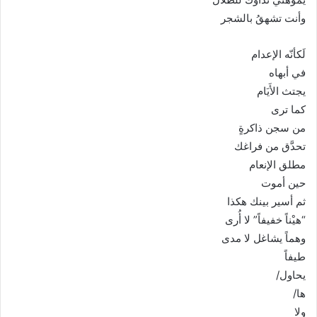
وأنت تشهقُ بالشجر
لَكأنّه الإعدام
في أبهاه
يجتث الأَيَام
كما ترى
من سجن ذاكرةٍ
تحدَّق من فراغك
مطلق الإنعام
حين أموت
ثم أسير بينك هكذا
“هيْناً خفيفاً” لا أُرى
وهماً يشاغل لا مدى
طيفاً
يحاول/
ها/
ولا