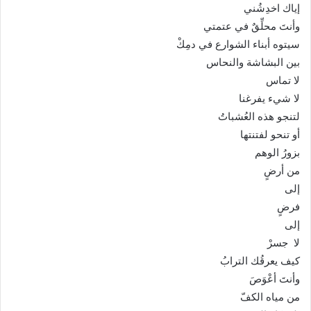
إياك اخدِشُني
وأنتَ محلِّقٌ في عتمتي
سيتوه أبناء الشوارع في دمِكْ
بين البشاشة والنحاس
لا تماس
لا شيء يفرغنا
لتنجو هذه العُشباتُ
أو تنحو لفتنتها
بزورُ الوهم
من أرضٍ
إلى
فرضٍ
إلى
لا جسرْ
كيف يعرقُك الترابُ
وأنتَ أعْوَصَ
من مياه الكفّ