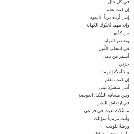
في كل حال
إن كنت تعلم
إنني أرتاد درباً لا يعود
وإنه مهما تُخَبِّؤك الكَهانة
بين كفَّيها
وتعتصر النهاية
في انتحاب اللَّون
أسمَر من دمي
حزني
و لا أمتُّ إليهما
إن كنتَ، تعلم
أنني متشرِّدٌ بيني
وبين مسافة الشَّكل العويصةِ
في ارتعاش الطين
ما عُدْتَ تعبث في فراغي
وأنتَ مرتدياً سؤالك
ورطةً للوقت
وأصابع نزفت غناءك