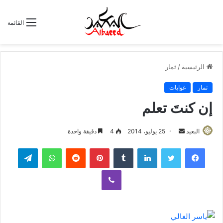
القائمة
الرئيسية
/
ثمار
ثمار
غوايات
إن كنتَ تعلم
البعيد
أ
25 يوليو، 2014
4
دقيقة واحدة
ر
لينكدإن
‏Tumblr
بينتيريست
‏Reddit
واتساب
تيلقرام
س
ل
ڤايبر
ب
ر
ي
د