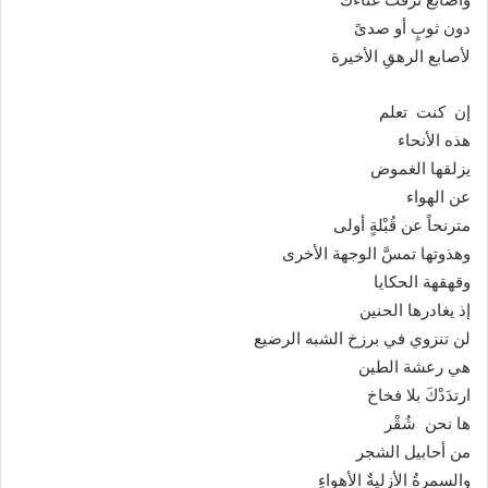
دون ثوبٍ أو صدىً
لأصابع الرهقِ الأخيرة
إن كنت تعلم
هذه الأنحاء
يزلقها الغموض
عن الهواء
مترنحاً عن قُبْلةٍ أولى
وهذوتها تمسَّ الوجهة الأخرى
وقهقهة الحكايا
إذ يغادرها الحنين
لن تنزوي في برزخ الشبه الرضيع
هي رعشة الطين
ارتدَدْكَ بلا فخاخ
ها نحن شُقْر
من أحابيل الشجر
والسمرةُ الأزليةٌ الأهواءِ