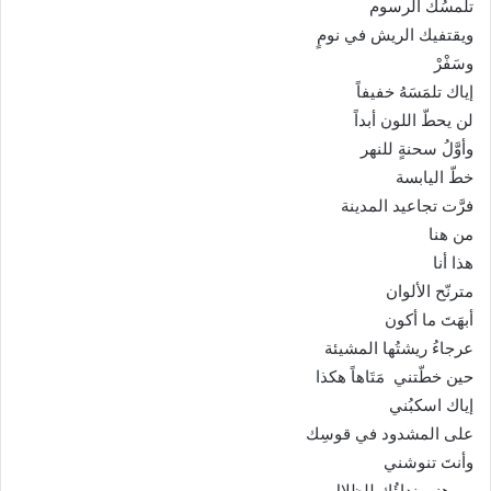
تلمسُك الرسوم
ويقتفيك الريش في نومٍ
وسَفْرْ
إياك تلمَسَهُ خفيفاً
لن يحطّ اللون أبداً
وأوَّلُ سحنةٍ للنهر
خطّ اليابسة
فرَّت تجاعيد المدينة
من هنا
هذا أنا
مترنّح الألوان
أبهَتَ ما أكون
عرجاءُ ريشتُها المشيئة
حين خطّتني مَتَاهاً هكذا
إياك اسكبُني
على المشدود في قوسِك
وأنتَ تنوشني
يموهني نداؤُك للظلال