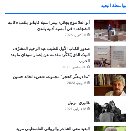
بواسطة البعيد
أبو العلا تتوج بجائزة بينتر استيلا قايتانو بلقب «كاتبة
الشجاعة» في أمسية أدبية بلندن
11 أكتوبر، 2025
صدور الكتاب الأول للطيب عبد الرحيم المشرّف
البيتُ الذي يَتَذَكَّر: مقدمة عن إعمار سودان ما بعد
الحرب
30 سبتمبر، 2025
“نداء يتعثّر كحجر” مجموعة شعرية لخالد حسين
6 يونيو، 2023
غاليري: ترتيل
18 فبراير، 2021
البعيد تنعي الشاعر والروائي الفلسطيني مريد