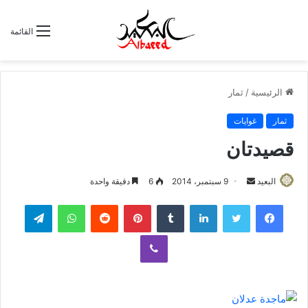
القائمة
الرئيسية
/
ثمار
ثمار
غوايات
قصيدتان
البعيد
أ
9 سبتمبر، 2014
6
دقيقة واحدة
ر
لينكدإن
‏Tumblr
بينتيريست
‏Reddit
واتساب
تيلقرام
س
ل
ڤايبر
ب
ر
ي
د