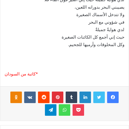
يصيبني البحر بدورانه اللعين،
ولا تتدخل الأسماك الصغيرة
في شؤوني مع البحر
لدي هوايةٌ جميلةٌ
حيث إني أجمع كل الكائنات الصغيرة
وكل المخلوقات وأرميها للجحيم.
*كاتبة من السودان
فيسبوك
تويتر
لينكدإن
‏Tumblr
بينتيريست
‏Reddit
‏VKontakte
Odnoklassniki
بوكيت
واتساب
تيلقرام