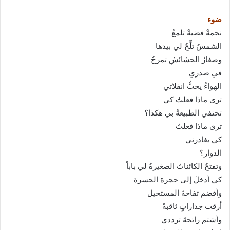
ا
إ
ضوء
ل
نجمةٌ فضيةٌ تلمعُ
ك
الشمسُ تلِّحُ لي بيدها
ت
وصغارُ الحشائشِ تمرحُ
ر
في صدري
و
الهواءُ يحبُّ انفلاتي
ن
ترى ماذا فعلتُ كي
ي
تحتفي الطبيعةُ بي هكذا؟
ا
ترى ماذا فعلتُ
كي يغادرني
الدوار؟
وتفتحُ الكائناتُ الصغيرةُ لي باباً
كي أدخلَ إلى حجرة الحسرة
وأقضم تفاحةَ المستحيل
أرقب جداراتٍ ثاقبةً
وأشتم رائحةَ ترددي