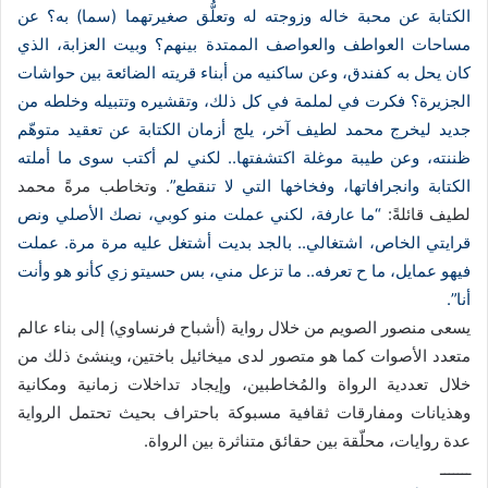
الكتابة عن محبة خاله وزوجته له وتعلُّق صغيرتهما (سما) به؟ عن
مساحات العواطف والعواصف الممتدة بينهم؟ وبيت العزابة، الذي
كان يحل به كفندق، وعن ساكنيه من أبناء قريته الضائعة بين حواشات
الجزيرة؟ فكرت في لملمة في كل ذلك، وتقشيره وتتبيله وخلطه من
جديد ليخرج محمد لطيف آخر، يلج أزمان الكتابة عن تعقيد متوهّم
ظننته، وعن طيبة موغلة اكتشفتها.. لكني لم أكتب سوى ما أملته
الكتابة وانجرافاتها، وفخاخها التي لا تنقطع”
. وتخاطب مرةً محمد
لطيف قائلةً:
“ما عارفة، لكني عملت منو كوبي، نصك الأصلي ونص
قرايتي الخاص، اشتغالي.. بالجد بديت أشتغل عليه مرة مرة. عملت
فيهو عمايل، ما ح تعرفه.. ما تزعل مني، بس حسيتو زي كأنو هو وأنت
أنا”.
يسعى منصور الصويم من خلال رواية (أشباح فرنساوي) إلى بناء عالم
متعدد الأصوات كما هو متصور لدى ميخائيل باختين، وينشئ ذلك من
خلال تعددية الرواة والمُخاطبين، وإيجاد تداخلات زمانية ومكانية
وهذيانات ومفارقات ثقافية مسبوكة باحتراف بحيث تحتمل الرواية
عدة روايات، محلّقة بين حقائق متناثرة بين الرواة.
ـــــــ