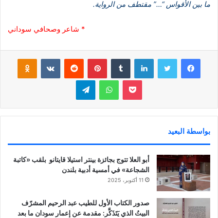
ما بين الأقواس “…” مقتطف من الرواية.
* شاعر وصحافي سوداني
فيسبوك
تويتر
لينكدإن
‏Tumblr
بينتيريست
‏Reddit
‏VKontakte
Odnoklassniki
بوكيت
واتساب
تيلقرام
بواسطة البعيد
أبو العلا تتوج بجائزة بينتر استيلا قايتانو بلقب «كاتبة
الشجاعة» في أمسية أدبية بلندن
11 أكتوبر، 2025
صدور الكتاب الأول للطيب عبد الرحيم المشرّف
البيتُ الذي يَتَذَكَّر: مقدمة عن إعمار سودان ما بعد