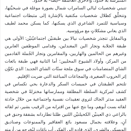
المنبرشة بلا حدود، والأخرى العاشقة –أيضاً- بلا حدود.
تنبني شخصيات ليالي السامراب شمال بصورة موغلة في شبحيَّتها،
وتتخلَّق كظلال شخصيات مكتفية بالإشارة إلى مثبطات اجتماعية
وسياسية للتمرد الشاعري الذي يسكنها، كما يسكن محمد لطيف
الذي يعاني مشكلاتٍ مع مرؤوسيه.
وبالمقابل تتجذر شخصيات نيالا بين طبقتيْن اجتماعيّتيْن: الأولى هي
طبقة الجلابة وتجار البن المغندلين، وقدامى الموظفين العابرين
وغيرهم من الحالمين والهاربين، والمقامرين وتجار الجُملة القادمين
من المركز، وأولاد الشيوخ المحليين؛ أما الثانية فهي طبقة بائعات
الشاي المتضامنات في سوق ملجة ستّات الشاي الجديد؛ الذي تكوَّن
إثر الحروب الصغيرة، والمجاعات المباغتة التي ضربت الإقليم.
تلتحم الطبقتان في خميسات السكر والدعارة بحي تكساس في
كشف لمركزية السلطة المطلقة وممارساتها مختزلةً في شخصية
العقيد مدثر الجاك لتروي تعقيدات نفسية واجتماعية من خلال حادثة
لقائه بست أبوهم، وما نتج عنها من اقترابه من الرقيب بشير، ثم لقائه
بالراعي ذي العينيْن الكحيلتيْن اللتين ظلتا تطاردانه بشفقة وحنق في
آنٍ، وعلاقته بجمال مسعود بائع العقاقير والممنوعات وصناديق
الويسكي والشري، الذي قاده إلى الفكي أب باغات ليُخرجه من أزمته