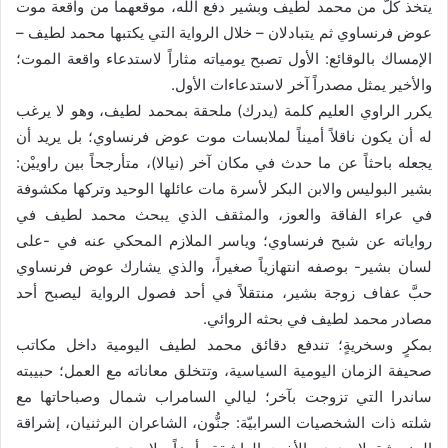
يتخذ كلٌّ من محمد لطيف وبشير دفع الله، موقعهما من واقعة موت
عوض فرنساوي ثم يتبادلان – خلال الرواية التي يكتبها محمد لطيف –
الإمساك بالوقائع: الأول تصبح يومياته مثاراً لاستدعاء واقعة الموت؛
والأخير يمثل مصدراً آخر لاستدعاءات الأول.
يكرر الراوي العليم كلمة (يدرك) ملحقة بمحمد لطيف، وهو لا يرغب
له أن يكون ناقلاً أميناً لملابسات موت عوض فرنساوي؛ بل يريد أن
يجعله باحثاً عن ما حدث في مكان آخر (نيالا)، متأرجحاً بين راوييْن:
بشير البوليس والابن البكر لأسرة مات عائلها الوحيد وتركها مكشوفة
في عراء الفاقة والعوز، والمثقف الذي يبحث محمد لطيف في
رواياته عن شبح فرنساوي؛ وياسر الملازم المحكي عنه في -على
لسان بشير- بوصفه انتهازياً صغيراً، والذي يشارك عوض فرنساوي
حبَّ عفاف زوجة بشير، منتقلاً في أحد فصول الرواية ليصبح أحد
مصادر محمد لطيف في بحثه الروائي.
بمكرٍ وسخريةٍ؛ تندفع دقائق محمد لطيف اليومية داخل مكاتب
صحيفة الزمان اليومية السياسية، وتتخلق معاناته مع العمل؛ حبيبته
ساندرا التي تزوجت بآخر؛ ليالي السامراب شمال وصباحاتها مع
شلته ذات الشخصيات السرابيّة: جنُّون، الشاعران البرثنيان، إشراقة