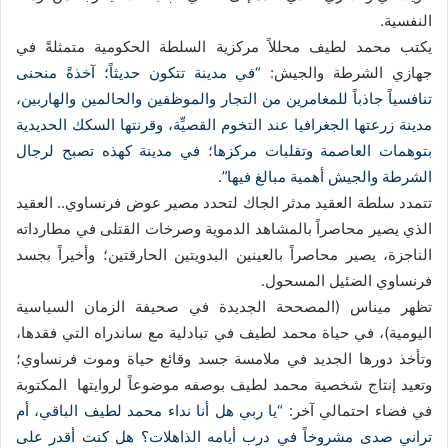
النفسية.
يكتب محمد لطيف محللاً مركزية السلطة الحكومية متمثلةً في
جهازي الشرطة والجيش:
“في مدينة تتكون حديثاً؛ آخذةً منحنى
تنافسياً جاذباً للمغامرين من التجار والموظفين والحالمين والهاربين،
مدينة زرعتها الجغرافيا عند التخوم القصيِّة، وقرنتها السكك الحديدية
بتوهمات العاصمة وتقلبات مركزها؛ في مدينة كهذه تصبح لرجال
الشرطة والجيش أهمية مبالغ فيها”.
تتمدد سلطة العقيد مدثر الجاك لتحدد مصير عوض فرنساوي.. العقيد
الذي يصير محاصراً بالمشاهد الدموية وصرخات القتلى في مطارداته
الناجزة، يصير محاصراً بالعينين البدويتين الحارقتين؛ وأخيراً بجسد
فرنساوي الضئيل المسحول.
تظهر ميناس (المصححة الجديدة في صحيفة الزمان السياسية
اليومية)، في حياة محمد لطيف في تبادلية مع ساندراه التي فقدها،
وتأخذ دورها الجديد في ملامسة جسد وقائع حياة وموت فرنساوي؛
وتعيد إنتاج شخصية محمد لطيف بوصفه موضوعاً لروايتها المكتوبة
في فضاء احتمالي آخر:
“يا ربي هل أنا نداء محمد لطيف الباقي، أم
تراني صدى مشروخاً في درب أيامه الذاهلات؟ هل كنت أقدر على