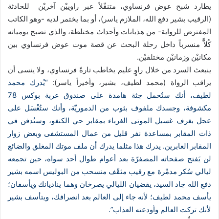
يطارد شبح عوض فرنساوي، متنقّلاً عبر راوييْن آخريْن للحادثة
(الرقيب بشير دفع الله، الملازم ياسر)، أو بما يختمر لديه -وهو الكاتب
المفترض للرواية- من هذيانات وأحداث مختلطة، والذي تصبح يومياته
كُلاًّ منسرباً داخل رحلة البحث عن قصة موت عوض فرنساوي بين
مكانيْن وزمانيْن مختلفيْن.
ينبعث السرد من خلال راوٍ عليم يخاطب تارةً فرنساوي، ولا ينسى أن
يراقب الرواة (محمد لطيف، بشير، وأخيراً ياسر):
“يُدرك محمد
لطيف، أنك ستُحمل جثة هامدة على صندوق عربة بوكس 78
مكشوفة، وجسدك ملفوف بثوب من الدموريّة، وأنك ستُغْسَل على
عجل بغرف غسيل الموتى الغرباء بمقابر حي الكنغو، وستُدفن في
ذات المقابر بمساعدة نفر قليل من عمال المستشفى وبعض زوار
المقابر العابرين. يدرك هذا مثلما يدرك أن ملف موتك المغلق والضائع
لن يَفتح صفحاته المصفرّة بعد أعوام طوال أحد سواه، حين تجمعه
ليالي سُكر مدمِّرة مع رقيب مثقّف منسحب من البوليس اسمه بشير
دفع الله جاد السيد، يقضيان الليالي يصرخان وهما يناديانك ويأسفان؛
يأسف محمد لطيف؛ لأنه جاء إلى العالم بعد انصرافك، ويتأسف بشير
لأنك تركت العالم وأودعته العذاب”.