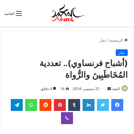
القائمة
الرئيسية
/
ثمار
ثمار
(أشباح فرنساوي).. تعددية
المُخَاطَبِينَ والرُّواة
البعيد
أ
22 سبتمبر، 2014
14
4 دقائق
ر
لينكدإن
‏Tumblr
بينتيريست
‏Reddit
واتساب
تيلقرام
س
ل
ڤايبر
ب
ر
ي