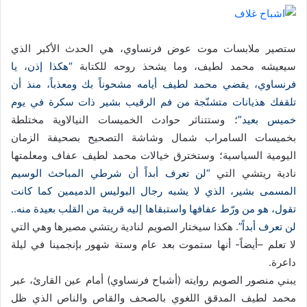
د
ا
إ
ستصير ملابسات موت عوض فرنساوي، هي الحدث الأكبر الذي
ل
سيعيشه محمد لطيف، وما يشحذ روحه للكتابة
“هكذا إذن، يا
ك
فرنساوي، يقضي محمد لطيف أيامه مشحوناً بك ومعذباً، منذ أن
ت
تلقفك هذيانات متشنّجة من فم الرقيب بشير ذات سكرة في يوم
ر
خميس بعيد”
؛ وستتناثر حوادث الخميسات النيالاوية مختلطة
و
بخميسات السامراب شمال وشاشة التصحيح بصحيفة الزمان
ن
اليومية السياسية؛ وستخترق خيالات محمد لطيف عفاف ومعلمتها
ي
نادية ريتشي التي
“لن تعرف أبداً أن شرطي المباحث الوسيم
ا
المسمى بشير، الذي لا يشبه رجال البوليس الدميمين كما كانت
تقول، هو من ورّط عفافها واستبقاها إليه قريبة من القلب بعيدة منه..
لن تعرف أبداً”
. هكذا سيختار الصويم لنادية ريتشي مصيرها وهي التي
لا تعلم –أيضاً- أنها ستموت بعد عام وستة شهور بإنجمينا في ليلة
داعرة.
يبني منصور الصويم روايته (أشباح فرنساوي) أمام عين القارئ، عبر
محمد لطيف المدقق اللغوي بالصحف والقاص والناص الذي ظل