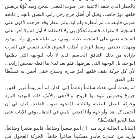
بالجدار الذي خلفه الأغنية. في صوت المغني شجن وفيه كُوّةٌ يرتعش
خلفها نورٌ خافت، وقبل أن أطل خرج رجل رآني التصق بالجدار فاتجه
صوبي فابتعدت. لم أنتظره ولم آبه. ولمَ انتظر وقد خرجت لأكون على
السجية. لا نظرات قاسية تُحدِّق بي ولا اكتظاظ لا أول له ولا آخر. على
السجية يعني على السجية. طيلة يومي، بل طيلة عمري وأنا مهدود
ومهدد، تجدني وسط الزحام أطلب الشرق فأجد نفسي في الغرب
بإرادة من ذلك التدفق الحاسم الذي لا يأبه للوِجهة التي يطلبها
الواحد، بل الوجهة التي يفرضها، فلم يعد لديّ ما أفعله بمحض إرادتي،
لأن كل حركة يقف خلفها أمرٌ صارم وسلاح خفي أحس به مُسلّطاً
على العنق.
لم يحدث أنني عدتُ سالماً وغانماً إلى الدار، لم أنم يوماً قرير العين،
جروحٌ وخدوش تنوء بها الروح، والأدهى والأمرّ، ذلك التهديد البارد
وحركة النصل البطيئة والثابتة المُتجهة صوب الفلذة، كيف لي أن
أحتمل كل هذا وأواجهه وأنا أقضي أيامي في الذهاب وفي الإياب على
هذا النحو المُتخبِّط؟‍
البنايات العالية تريد مني أن أبدو صغيراً وضائعاً، فأبدو صغيراً وضائعاً،
وأزيد من عندي: فأبدو مسكيناً صاغراً خائفاً. الحركة العجول في