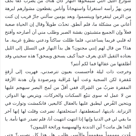
شوارع الليل التي سيمحوها النهار كان هناك من يضرب كفاً بكف
ومن يهزّ رأسه استغراباً واستهجاناً وأناس يقطعون مشوارهم لبرهة
من الزمن ليتفرجوا ويبتسموا. وبعد يومين سألني جارٌ قريب إن كنت
أُعاني من مشكلة ما، فلم أنطق. تحدّث طويلاً وقال إن الحياة صعبة
فعلاً وإن الجميع متشبثون بقشة الصبر وطلب مني أن أصارحه وأفتح
له قلبي فربما يساعدني، فلما ظللت ساكتاً ودعني بنظرةٍ غريبة. ما
هذا؟ من قال لهم إنني مجنون؟ هل بدأ النهار في التسلل إلى الليل
بعتاده الثقيل الذي يعرف جيداً كيف يسحق ويمحق؟ هذه سجيتي وقد
أطلقتها من عقالها فما لكم أنتم؟
وخرجت ذات ليلة فأحسست بعيون تترصدني، فهربت إلى أزقةٍ
مُقفرة لكن السجية وعت أنها مُراقَبة ومرصودة وأن هدنة الأزقة
المقفرة ضربٌ من الشِراك ففي أقلّ من لَمح البصر سيهجم عليها
من لا عمل له سوى تتبُع السكنات والحركات، ويتربص بها الدوائر،
ويتحين الفُرص ليطبق عليها بالعقال كالبعير، فانكمشت وتوارت في
الزنزانة. ناديتها، استعطفتها، استحلفتها، تضرعت وقلت لها إنها آخر
ما بقي لي في الدنيا وإنها إذا انتهت انتهيت أنا، فلم تصدر عنها نأمة. يا
الله! هل ماتت؟ أين الدندنة والهسهسة ورائحة الليمون؟
عُدت مهموماً ومغموماً والأسى ظلي، هل هذا كل نصيبي؟ حتى