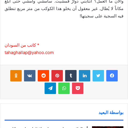
والآن ما العمل؟ انتابني دوارٌ فمشيت. سأمشي وأمشي حتى أبلغ
مكاناً لا يُطال. غير معقول أن يخلو هذا الكوكب من متر مربع تنطلق
فيه السجية على سجيتها!
* كاتب من السودان
tahaghallap@yahoo.com
فيسبوك
تويتر
لينكدإن
‏Tumblr
بينتيريست
‏Reddit
‏VKontakte
Odnoklassniki
بوكيت
واتساب
تيلقرام
بواسطة البعيد