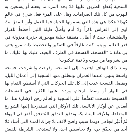
السجية يُقطع الطريق عليها فلا يجد المرء ما يفعله أو يستعين به
ليهرب من كل تلك الصرامات. وهل على المرءِ فعل شيءٍ في عَالمٍ
كهذا؟ هكذا هي هذه التي يسمونها الحياة فما العمل وأين المفرّ. بتّ
آوي إلى الفراش باكراً ولا أنام وأظلُّ طيلة الليل أخططُ للفرار
والطششان حيث لا أُطال. منطقة جبلية مهجورة. جزيرة معزولة في
قعر العالم. وبينما كنت غارقاً في التفكير والتخطيط ذات مرةٍ هتف
بي هاتف: “الفَسحة، الفسحة في الطرف البعيد، عليك بها عليك، ما
من بشر وما من بيوت ولا ثمة عنكبوت”.
ومنذ ذلك الهتاف اهتديت إلى الفسحة، وفرحت وانشرحت. فسحة
واسعة ينتهي عندها العمران وتنطلق منها السجية إلى أعماق الليل.
وبفضل الفسحة عدت إلى كل تلك الحركات التي لا أستطيع القيام بها
في النهار أو وسط الزحام، وزدت عليها الكثير. في الفسحات
الفسيحة تفسحت تَفسُّحاً على السجية والعالم رهن الإشارة هنا، ما
أبعدني عن أوكار الأبالسة. تلك الأوكار التي تستدرجنا إليها الشوارع
المتداخلة والأزقة المتشابكة وتدفق التدفق المُتدفق. أقفز في الهواء
ثُمّ أُغيِّر اتجاهي دونما سبب واضح لأقف بلا حِراك المدة التي أشاء فلا
أجد من يحدّق بي، ولا يحاسبني أحد، ولا تُستدعى الشُرطة للقبض