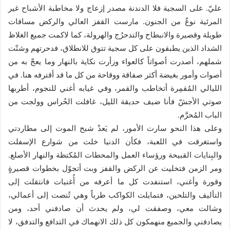
عليّ. على السجية فلا الدندنة مصدر إزعاج ولا مخاطبة الأشباح غير
المرئية نوعٌ من الجنون. مارست القفز العالي والركض مسافات
طويلة وقصيرة والانبطاح والتدحرُج والهرولة، كما لاكمت جميع الغلاظ
الشداد الذين يطبقون على كل سجية تتوق للانطلاق، فدحرتهم وشتّت
شملهم، أصدرت أصواتاً كالعواء وزأرت نكاية بالنهار وما يعجّ به من
أصوات وأمور بغيضة أكثر صفاقة ووقاحة من كل ما قد أقترفه هنا. في
الليالي المُقمِرة أتخاطب والقمر، وفي غيابه أغني للنجوم، أطربها
صوتي الأجشّ فأنا ضيف حديقة الليل، غافلت الحُراس وولجت من
الباب المُحرَّم.
وعلى هذا النحو سارت الأمور، لم يَعدْ شبح الموت إلى مطاردتي
واستغرقت في اللعبة، فكأن الدنيا خلت من شوارع الإسفلت
والبِنايات القبيحة ورؤساء العمل والمحطات المُكتظة والنهار الأصلع.
ومر الزمن فتخليت عن الركض والقفز وبت أتجوّل بخطوات قصيرةٍ
وقورة وأغني، استنفدت كل ما أعرفه من أُغنيات فانتقلت إلى
التأليف والتلحين، فتمايلت الكواكب طرباً وهي تُنصت إلى أعمالي،
وشالت معي، وصفقت لي، ولم يحدث أن صادفني أحد، ومن
يصادفني والجميع منهمكون كل ذلك الانهماك في التدافع والتدفق، لا