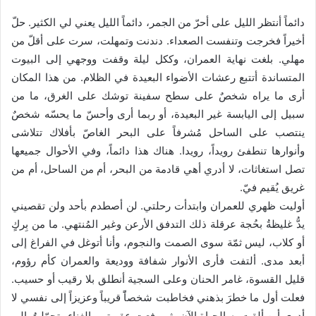
ا
إ
دائماً أنتظر الليل على أحرّ من الجمر، دائماً الليل يعني لي الكثير. حلّ
ل
أخيراً فخرجت وتنفست الصعداء. دندنت وتمهلت، سرت على أقلّ من
ك
مهلي. بلغت نهاية العمران، وككل ليلة وقفت ووجهي إلى البيوت
ت
المتساندة أتتبع رعشات الأضواء البعيدة في الظلام. من هذا المكان
ر
أرى ما يراه شخصٌ على سطح سفينة توشك على الغرق، ما من
و
سبيل إلى اليابسة غير البعيدة، أو ربما أرى وأحسّ ما يحسّه شخصٌ
ن
ينتصب على الساحل مُشرفاً على البحر الغاصّ بأفلاك تتلاشى
ي
وأنوارها تنطفئ رويداً، رويدا. هناك هذا دائماً، وفي الأحوال جميعها
ا
تصل استغاثات، لا أدري أهي قادمة من البحر، أم من الساحل، أم من
غريق يُقيم فيّ.
أوليت ظهري للعمران وابتدأت رحلتي. لن أصطدم بأحد ولن تقصيني
يدُّ غليظةُ بحُجة عرقلة ذلك التدفق الأرعن وغير المُنتهي. ما من بِركٍ
أو كلاب، ليس ثمّة سوى الصمت والنجوم، وأنا أتوغل في الفراغ إلى
أبعد مدى. ألتفت فأرى الأنوار شفافة ووديعة والعمران كأم رؤوم،
قليل القسوة، غامر الحنان وعلى السجية أنطلق بلا رقيب أو حسيب.
فعلت أول ما خطرَ بذهني فخاطبت شخصاًً قريباً وعزيزاً إلى نفسي لا
أدري أين ألقت به الحياة الآن، ثم رفعت عقيرتي بالغناء وتحوّلتُ إلى