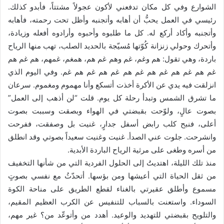
الشوارع وفي كل مكان تدفعني لأكون عجولاً مشتتاً، فأبدو كذلك.
رئيسي في العمل يحبُّ أن أهابه وأتجنبه وأظل تحت رحمته، فأهابه
وأتجنبه وأكاد أركع له. كل ما طلبوه وأحبوه وأرادوه أفعله وزيادة،
وأتحرك وحولي زنزانة كُوّتها مُسيّجة بالحديد الصلب، تهب منها الرياح
باردة، وهي تقول: هم وغم، غم وهم غم هم، همغم، غمهم، هم غم هم
غم هم غم هم غم هم غم هم غم هم غم هم غم. وفي اليوم الذي
انزلقت فيه يدي عن الأكرة أخذت أتسكع وأنا مهموم ومغموم. سرعان
ما تشرق الشمس وتبدأ رحلة كل يوم. قلت “لن أذهب إلى العمل”
بصوت عالٍ، ولوّحت بقبضتي في الهواء وبصقت وسببت بصوت
أعلى، فنبح كلب رابض أسفل جدارٍ، غنيت بل وصفقت، ففرحت
وانشرحت. جلوت عني الصدأ. غنيت وغنيت سعيداً بصوتي وقد انطلق
من أسره وطغى على مرثية الرياح الباردة الأبدية.
منذ تلك الليلة، اهتديتُ إلى الحلول الفردية التي من شأنها التخفيف
من ثقل الحياة التي أعيشها ومن بؤسها. أتحدّثُ مع نفسي بصوتٍ
مسموع وأطلق عقيرتي بالغناء لقطع الطريق على مناحة الكوة
السوداء. واستعنت بالسباب للتنفيس عن الكرب العظيم المقيم،
والتلويح بقبضتي للتهديد والوعيد. أهدد من وأتوعّد من؟ غير مهم،