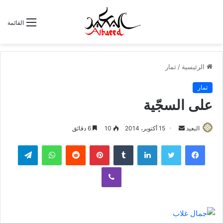
القائمة
الرئيسية
/
ثمار
ثمار
على السجّية
البعيد
أ
15 أكتوبر، 2014
10
6 دقائق
ر
لينكدإن
‏Tumblr
بينتيريست
‏Reddit
واتساب
تيلقرام
س
ل
ڤايبر
ب
ر
ي
د