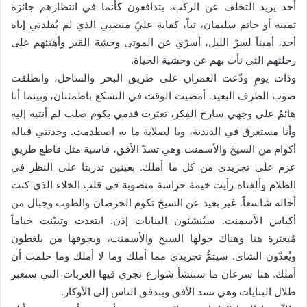
أحد يريد التخلف عن الركب، يتدافعون كأنما في انتظارهم جائزة
ثمينة أو خاتم سليمان، تباً، كفاية عليّ منصبي الذي لم يُقلدني إياه
أحد، أميناً لسرّ الليل، أسرّي عن الموتى وحشة القبر وأهنئهم على
رحلتهم التي نأت بهم عن وحشية الحياة.
وذات يومٍ ودّعت العمران على طريق البحر والساحل، وانطلقت
صوب الطرف البعيد. أمضيت الوقت في التسكع باطمئنان، وبينما أنا
هائمُ على وجهي سارح الفِكر، تعثرت قدمي بكوم صلب لم أنتبه إليه
وأنا مستغرق في الدندنة، ويا لصلابة ما به اصطدمت. وجدتني قبالة
أكوام من السيخ والأسمنت وهي تسدّ الأفق، قاسية مثل قاطع طريق
عزم على تجريدي من كل ما أملك. بعينين تدربتا على النظر في
الظلام وألفتاه رأيت خيمة حراسة منصوبة في قلب الخلاء الذي كنت
أخاله شاسعاً. غير بعيد عن السيخ تكوم الخرصان والطوب وجبال من
أكياس الأسمنت. سيُنشئون البنايات إذن. ابتعدت وتبيّنت خياماً
مُبعثرة هنا وهناك حولها السيخ والأسمنت، وبجوفها من يلغطون
ويُعدّون الشاي. سيتمُّ تجريدي مما أملك وما لا أملك وما حلمت أن
أملك. هنا سرعان ما ستنشأ شوارع تجري فيها العربات التي ستعبر
ظلال البنايات وهي تسد الأفق ويتدفق الناس إلى الأوكار.