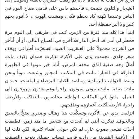
الشِجار والتلويح بقبضتي، فأحدهم داس على قدمي صباح اليوم في
الباص وعندما نبّهته كاد يحطم فكي، ومشيت الهوينى، لا أقوم بجهدٍ
كبير ولا أثير حفيظة أحد.
ابتدأ هذا كله منذ فترة من الزمن. كنت في طريقي إلى النوم مرة
فخطر لي أنني قد أدخل الدار فلا أخرج في الصباح التالي، أو أن أتأخر
في الخروج محمولاً على العنقريب العتيد. اقشعرّت أطرافي ووقف
شعر جِلدي، تجمدت يدي على الأكرة. تذكرت حمدان وكيف مات.
أطلّ وجه صفية الذي محقه المرض، أتانا خبر موتها في الظهيرة
الغارقة في الغبار؛ ماتت في المكتب المجاور وشبعت موتاً ونحن
وسط الدواليب الرمادية ومناضد الكتابة البرصاء والملفات. حمدان
مات، صفية ماتت، موتى يموتون، راحوا وهم يغدون ويروحون إلى
العمل، ماتوا في المكاتب الواطئة محاصرين بالعناكب والأرضة،
راحوا، الأرضة أكلت أعمارهم وعافيتهم.
انزلقت يدي عن الأكرة، وتسكَّعت هنا وهناك وصدري يضجُّ بالضيق
وبالخوف. تذكرت أنني لم أتحدث مع شخص ما منذ زمن، فطفقت
أحدّث نفسي بصوتٍ عالٍ. لم تكن حولي أشياء كثيرة، لكن قلت لها
إن الأغنية المُنبعِثة من راديو قريب تنساب جميلة. دنوت والتصقت