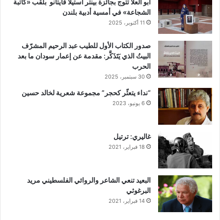
أبو العلا تتوج بجائزة بينتر استيلا قايتانو بلقب «كاتبة
الشجاعة» في أمسية أدبية بلندن
11 أكتوبر، 2025
صدور الكتاب الأول للطيب عبد الرحيم المشرّف
البيتُ الذي يَتَذَكَّر: مقدمة عن إعمار سودان ما بعد
الحرب
30 سبتمبر، 2025
“نداء يتعثّر كحجر” مجموعة شعرية لخالد حسين
6 يونيو، 2023
غاليري: ترتيل
18 فبراير، 2021
البعيد تنعي الشاعر والروائي الفلسطيني مريد
البرغوثي
14 فبراير، 2021