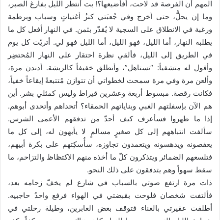
المهم أن الفرصة قد لاحت، أفأضيعها؟! بت أنتظر الليل بفارغ الصبر،
وما إن يحلُّ، حتى أخرج وفي جُعبَتي كنزُ أغنياتٍ وسباب وبرطمة
ورغبة في الانطلاق على السجية لا يُقدّر بثمن. في النهار أفعل كل ما
يطلبه النهار، أما الليل، فهو الليل، أما الليل فهو لي. أتريّث كل يوم
في الطريق إلى الليل، فألقي نظرة احتقار على النهار المُحتضِر
وأقول له متشفياً: “تستاهل”، وأنطلق خفيفاً كالريشة. أدندن مرة،
وألعن مرة وفي مرة سمحت لخطواتي أن تتوازن مُتتبعةً إيقاعاً خفياً،
فكانت رقصة. مبسوط أربعة وعشرين قيراط وليس كمثلي بشر. أين
هم الآن بإسفلتهم الغبي وبناياتهم الحمقاء؟ أتحداهم وأتحدى أبوهم.
إذا ما ظهروا فسأعرف كيف أحدّ من تدفقهم الأعمى الشرس.
سألفت انتباههم إلى كل صغيرٍ مسالمٍ لا يأبهون له، إلى كل ما
يعفصونه ويدهسونه ويتعمدون تجاوزه، سأُسكِتهم على بكرة أبيهم،
فتلسعهم الضمائر ويتذكرون كلّ ما أخذه منهم الاكتظاظ والتزاحم، ما
سقط سهواً وهم يتدفقون على ذلك النحو.
ذات مرة ارتفع صوتي بالسباب في شارع لم يخفّ زحامه بعد،
فألتفت شخصان فلوحت بقبضتي في الهواء فرفع واحدُ حاجبيه.
أطلقت عقيرتي بالغناء فتوقف بعض العابرين، وطيلة رحلتي في