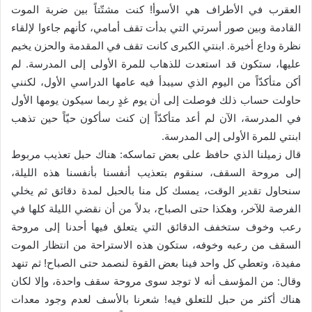
العقرب في الأطراف هي الأسوأ! كنت مشتّتاً بين ضربة الموت
القادمة وبين صور أسرتي التي بدأت تقف أمامي، كأنهم جاءوا لإلقاء
نظرة وداع أخيرة. ابنتي الكبرى كانت تقف في المقدمة والحزن يخيم
عليها، ستكون قد استعدت للذهاب للمرة الأولى إلى المدرسة. لم
أكن متأكدّاً من اليوم الذي سيبدأ فيه عامها الدراسي الأول، لكنني
حاولت حساب ذلك فوصلت إلى أن يوم غدٍ ربما سيكون يومها الأول
في المدرسة، الآن لم أعد متأكدّاً إن كنت سأكون حيّاً حين تذهب
ابنتي للمرة الأولى إلى المدرسة.
قال زميلنا الذي حافظ على بعض تماسكه: هناك حبل تعذيب مربوط
إلى مروحة السقف، سنقوم بتعذيب أنفسنا بأنفسنا هذه الليلة،
سنحاول تقدير الوقت، يمسك كل منا بالحبل لمدة دقائق ثم يخلي
الفرصة للآخر، وهكذا حتى الصباح، بدلاً من أن نقضي الليلة كلها في
رعب وخوف ستخفف الدقائق التي يتعلق فيها أحدنا إلى مروحة
السقف من رعبه وخوفه، ستكون هذه الاستراحة من انتظار الموت
مفيدة، وتعطي كل واحد فينا بعض القوة لنصمد حتى الصباح! ثم تنهد
وقال: من المؤسف أنه لا توجد سوى مروحة سقف واحدة، وإلا لكان
هناك أكثر من حبل للتعلق فيه! شعرنا بالأسف لعدم وجود معدات