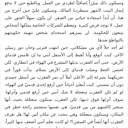
وسيكون ذلك مبرّراً إضافيّاً لطردي من العمل. وبالطبع حين لا ندفع
إيجار البيت لأشهر سيطردنا المالك. وسيكون عليّ حين أخرج من
هنا، أن أبدأ استعادة حياتي من الصفر، لن يكون سهلاً العثور على
عمل، لا توجد فرص كثيرة. ومعظم الشركات الخاصة يملكها أشخاص
يتبعون للحكومة، لن يسرهم استخدام شخص تتهمه حكومتهم
بالتواطؤ ضدها.
لم أجد حلاً لأي من مشكلاتي. حين انتهت فترتي وحان دور زميلي
الآخر، كنت أتوقع وأنا أهبط إلى الأسفل أنني ما إن تلامس قدماي
الأرض، حتى أجد العقرب بذيلها المشرع في الهواء في انتظاري. لكن
لحسن الحظ وصلت قدماي إلى الأرض بسلام. بدأت فوراً في
تحريكهما بسرعة إلى الأعلى أملاً أن تمر العقرب من أسفل جسدي
دون أن تمسني. كنت أبطئ أحياناً حين أرفع إحدى قدميّ في الهواء،
لو لم تكن العقرب متعجلة لا شك أنني حين أرفع قدمي وأنزلها،
سوف أنزلها فوق ذنبها، لكن العقرب ستكون متعجّلة بحيث أنها
ستعبر كالسهم من بين قدميّ، هي نفسها ستشتم رائحة خطر في
المكان، وستكون متعجّلة وهي تبحث عن مكان آمن لها! هل تعرف
العقرب أنها أيضاً في السجن؟! لو كانت تعلم أنني أضعف منها كثيراً،