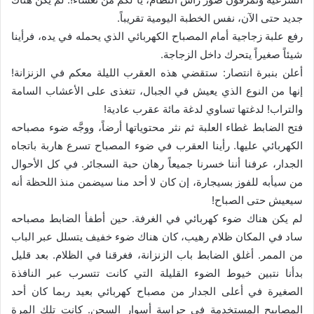
جديد حتى الآن، نفس الخطبة اليومية تقريباً.
رفع علبة زجاجية أمام المصباح الكهربائي الذي يحمله في يده، فرأينا
شيئاً صغيراً يتحرك داخل الزجاجة.
أعلن بنبرة انتصار: ستقضي هذه العقرب الليلة معكم في الزنزانة!
إنها من النوع الذي يعيش في الجبال، تتغذى على الأعشاب السامة
والتراب! لدغتها تساوي لدغة مائة عقرب عادية!
فتح الضابط غطاء العلبة ثم نثر محتوياتها أرضاً، ووجَّه ضوء مصباحه
الكهربائي عليها. رأينا العقرب في ضوء المصباح تسرع هاربة باتجاه
الجدار، عرفنا أننا خسرنا جميعاً رهان حبة السجائر. في كل الأحوال
من سيأبه للفوز بسيجارة، إن كان لا أحد منا سيضمن منذ اللحظة أنه
سيعيش حتى الصباح!
لم يكن هناك ضوء كهربائي في الغرفة. حين أطفأ الضابط مصباحه
ساد في المكان ظلام رهيب، كان هناك ضوء خفيف يتسلل عبر الباب
من الممر. أغلق الضابط باب الزنزانة، فغرقنا في الظلام. بعد قليل
بدأنا نتبين خيوط الضوء القليلة التي كانت تتسرب عبر النافذة
الصغيرة في أعلى الجدار من مصباح كهربائي بعيد ربما كان أحد
المصابيح المستخدمة في حراسة أسوار السجن. كانت تلك المرة