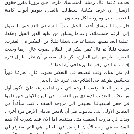
تعذيب كافية. قال زميلنا المتماسك مازحاً: حين يزورنا مقرر حقوق
الإنسان إن عرف مكاننا، سنطالب بالعدل، بتوفير أدوات كافية
للتعذيب، حبل ومروحة لكل مسجون!
قال زميلنا: يمسك أحدنا بالحبل ويبدأ البقية في العد حتى الوصول
إلى الرقم خمسمائة، وعندها يتسلق من عليه الدور الحبل وهكذا.
عملية العد نفسها ستساعد في شغلنا قليلاً عن التفكير في العقرب.
صمت قليلاً ثم قال كمن يفكر في الظلام بصوت عالٍ: ربما وجدت
العقرب طريقها إلى الخارج، لكن ذلك سيعني أن نظل طوال فترة
إقامتنا هنا في ترقب ظهورها في أية لحظة!
لم يكن هناك وقت لنضيعه في التفكير بصوت عالٍ، تحركنا فوراً
نتحسّس طريقنا في الظلام حتى عثرنا على الحبل.
من حسن الحظ، وقعت القرعة التي أجريناها بسرعة عليّ، لأكون أول
من يجرّب التعذيب الإنقاذي من العقرب. في المرة الأولى حين قاموا
في حفل استقبالنا بتعليقي إلى مروحة السقف، كنت متأكداً في
الدقائق الأولى أنني سأموت قبل أن تلامس قدماي الأرض مرة أخرى،
وبدت لي مروحة السقف مثل مشنقة. أما الآن فقد شعرت أنّ هذه
المشنقة هي واحة الأمان الوحيدة في العالم، هي التي ستوفر لي