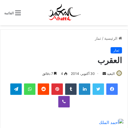
القائمة
الرئيسية
/
ثمار
ثمار
العقرب
البعيد
أ
30 أكتوبر، 2014
4
7 دقائق
ر
لينكدإن
‏Tumblr
بينتيريست
‏Reddit
واتساب
تيلقرام
س
ل
ڤايبر
ب
ر
ي
د