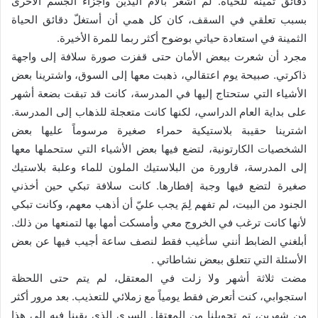
دقائق ثمينة للحياة. لم أشعر بآلام اليدين وأجزاء الجسم الأخرى
بسبب تعلقي في السقف، كان كل همي أن أستغلّ دقائق الحياة
الثمينة في استعادة حياتي بوضوح أكثر ربما للمرة الأخيرة.
مجرد أن شعرت ببعض الأمان حتى قفزت صورة سلافة إلى واجهة
ذاكرتي. صبيحة يوم اعتقالي، ذهبت معها إلى السوق، واشترينا بعض
الأشياء التي ستحتاج إليها في المدرسة، كانت قد تبقت بضعة أشهر
على بداية العام الدراسي، لكنها كانت متعجلة للذهاب إلى المدرسة.
اشترينا حقيبة بلاستيكية حمراء صغيرة مرسوماً عليها بعض
الشخصيات الكارتونية، لتضع فيها بعض الأشياء التي ستحملها معها
إلى المدرسة، قارورة من البلاستيك الملون للماء وعلبة بلاستيك
صغيرة لتضع فيها وجبة إفطارها. كانت سلافة تبكي حين أخذني
الجنود من البيت، لم تفهم لِمَ يجب عليّ أن أذهب معهم، وكانت تبكي
لأنها كانت ترغب في الخروج معي وأمسكت أمها بها لتمنعها من ذلك.
أبلغني الضابط أنني سأغيب فقط لنصف ساعة أجيب فيها عن بعض
الأسئلة التي تتعلق ببعض نشاطاتي .
مضت ثلاثة أشهر ولا زلت في المعتقل، لم يتم حتى اللحظة
استجوابي، كنت أتعرض فقط يومياً مع زملائي للتعذيب. بعد مرور أكثر
من شهرين، تم تحويلنا من المعتقل السري الذي بقينا فيه إلى هذا