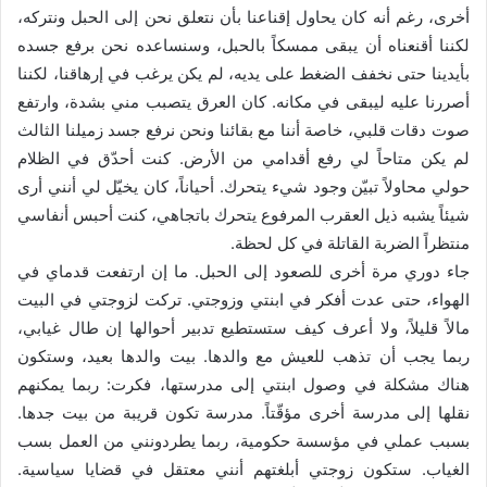
أخرى، رغم أنه كان يحاول إقناعنا بأن نتعلق نحن إلى الحبل ونتركه،
لكننا أقنعناه أن يبقى ممسكاً بالحبل، وسنساعده نحن برفع جسده
بأيدينا حتى نخفف الضغط على يديه، لم يكن يرغب في إرهاقنا، لكننا
أصررنا عليه ليبقى في مكانه. كان العرق يتصبب مني بشدة، وارتفع
صوت دقات قلبي، خاصة أننا مع بقائنا ونحن نرفع جسد زميلنا الثالث
لم يكن متاحاً لي رفع أقدامي من الأرض. كنت أحدّق في الظلام
حولي محاولاً تبيّن وجود شيء يتحرك. أحياناً، كان يخيّل لي أنني أرى
شيئاً يشبه ذيل العقرب المرفوع يتحرك باتجاهي، كنت أحبس أنفاسي
منتظراً الضربة القاتلة في كل لحظة.
جاء دوري مرة أخرى للصعود إلى الحبل. ما إن ارتفعت قدماي في
الهواء، حتى عدت أفكر في ابنتي وزوجتي. تركت لزوجتي في البيت
مالاً قليلاً، ولا أعرف كيف ستستطيع تدبير أحوالها إن طال غيابي،
ربما يجب أن تذهب للعيش مع والدها. بيت والدها بعيد، وستكون
هناك مشكلة في وصول ابنتي إلى مدرستها، فكرت: ربما يمكنهم
نقلها إلى مدرسة أخرى مؤقّتاً. مدرسة تكون قريبة من بيت جدها.
بسبب عملي في مؤسسة حكومية، ربما يطردونني من العمل بسب
الغياب. ستكون زوجتي أبلغتهم أنني معتقل في قضايا سياسية.