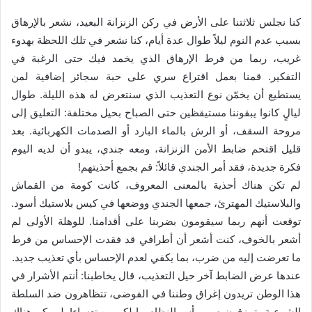
ا
إ
كنا نجلس ثلاثتنا على الأرض في ركن الزنزانة البعيد، نشعر بالإرهاق
ل
بسبب عدم النوم ليلاً طوال عدة أيام، كنا نشعر في تلك اللحظة بهدوء
ك
غريب، ربما من فرط الإرهاق الذي يخمد فيك حتى الرغبة في
ت
التفكير. قمنا بعمل اقتراع سري على حبة سجائر إضافية لمن
ر
يستطيع أن يخمّن نوع التعذيب الذي سنتعرض له هذه الليلة. طوال
و
ليالٍ كانوا يبقوننا مستيقظين حتى الصباح بحيل مختلفة: التعليق إلى
ن
مروحة السقف، أو الرش بالماء البارد أو الصدمات الكهربائية. بعد
ي
قليل اقتحم ضابط الأمن الزنزانة، ومعه جندي، يبدو أن لديه اليوم
ا
فكرة جديدة، فقد أمر الجندي قائلاً: قم بجمع أحذيتهم!
لم تكن هناك أحذية بالمعنى المعروف، كانت كومة من القماش
والبلاستيك المهترئ، جمعها الجندي ووضعها في كيس بلاستيك أسود.
توقعت أنهم ربما سيقومون بضربنا على أقدامنا. للوهلة الأولى لم
أشعر بالخوف، كنت أشعر أن أطرافي قد فقدت الإحساس من فرط
ما تعرضت إليه من ضرب، بما يكفي لعدم الإحساس بأي تعذيب جديد.
عندها عرض الضابط آخر حيل التعذيب، قال يخاطبنا: أنتم الأشرار في
هذا الوطن تريدون إغراق وطننا في الفوضى، تتظاهرون ضد السلطة
الشرعية وتمزقون صور رأس النظام، يا لكم من تعساء!. لم يكن هناك