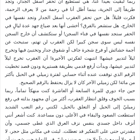
ربما لبقيت بعيداً عنا، هي تستطيع أن تحفر أسفل الجدار، وتجد
طريقاً إلى الحرية، بينما أظل أنا في رحمة من لا يعرف الرحمة،
فكرت قليلاً: هل حين تحفر العقرب أسفل الجدار وتجد نفسها في
الخارج، هل ستشعر بالفرق؟ أخشى أنها بعد ضياع جهد عدة ليالٍ في
الحفر ستجد نفسها في فناء السجن! أو ستكتشف أن خارج السجن
نفسه ليس سوى سجن كبير! لكن العقرب لن تهتم، ستبحث عن
أجمة حشائش أو فرع شجرة جاف أو شقوق جدار وتختبئ فيها وتخرج
ليلاً لتدبير عيشها! انتبهت لفكرتي الأخيرة! أن العقرب تخرج ليلاً
لتدبير عيشها، وبدأت أرفع قدمي بطريقة هستيرية ودون قصد تخطيت
الرقم الذي توقفت عنده أثناء حسابي لفترة زميلي في الحبل بأكثر
من مائة! لكن زميلي الآخر كان لا يزال يحتفظ بالرقم الصحيح.
حين جاء دوري للمرة السابعة أو العاشرة كنت منهكاً تماماً، ربما
بسبب الخوف وقلق انتظار العقرب، أكثر من أي مجهود بذلته في رفع
زميليّ إلى الحبل أو التعلق بالحبل، لكنني رغم التعب الشديد
استطعت الصعود والبقاء في الأعلى دون مساعدة. كنت أشعر أنني
أنزف داخل جسدي بنفس نزف العرق الذي غطى جسمي، وأن
مقدرتي حتى على التفكير قد تعطلت. لبثت في مكاني مثل حجر، لا
أرى ولا أسمع شيئاً ولا حتى صوت زميليّ. في النهاية حين شعرت أن