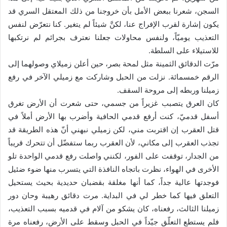
السجن، شعرنا ببعض الأمل بأن خروجنا من ذلك المعتقل السري قد
يكون إشارة لقرب الإفراج عنا، لكنَّ شيئاً لم يتغير. كنا نتعرّض لنفس
التعذيب يوميّاً، ولنفس محاولات جعلنا نعترف بجرائم لم نرتكبها
للاستيلاء على السلطة.
مرّت الدقائق الثمينة مثل لمحة بصر، حين أعلن زميلاي وصولهما إلى
الرقم خمسمائة. نزلت من الحبل وشاركت مع زميلي الآخر في رفع
زميلنا وربطه إلى مروحة السقف.
كان العرق يتصبب غزيراً من جسمي، حتى شعرت أن الأرض تغرق
أسفل قدميّ، كنت أرفع قدمي الحافية وأضرب بها الأرض أملاً في
قتل العقرب إن اقتربت مني، لكن زميلي نبهني أنّ هذه الطريقة قد
تجذب العقرب إلى مكاني، لأن العقرب ربما ستفضّل أن تتحرك قريباً
من الجدار، توقفت على الفور، لكنني واصلت رفع قدمي الواحدة تلو
الأخرى في الهواء، نظرت باتجاه النافذة التي يتسرب منها ضوء ضئيل
فوجدتها عالية جداً، كما أنها مغلقة بقضبان حديدية بحيث يستحيل
التعلق فيها كما خطر لي في البداية. مرت دقائق رهيبة وحان دور
زميلنا الثالث، رفعناه، كان يشكو من آلام في قدميه بسبب التعذيب،
فلم يستطع التعلّق جيّداً في الحبل وسقط على الأرض، رفعناه مرة