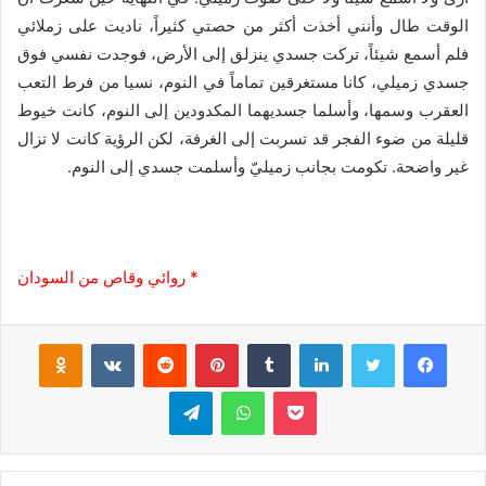
الوقت طال وأنني أخذت أكثر من حصتي كثيراً، ناديت على زملائي
فلم أسمع شيئاً، تركت جسدي ينزلق إلى الأرض، فوجدت نفسي فوق
جسدي زميلي، كانا مستغرقين تماماً في النوم، نسيا من فرط التعب
العقرب وسمها، وأسلما جسديهما المكدودين إلى النوم، كانت خيوط
قليلة من ضوء الفجر قد تسربت إلى الغرفة، لكن الرؤية كانت لا تزال
غير واضحة. تكومت بجانب زميليّ وأسلمت جسدي إلى النوم.
* روائي وقاص من السودان
فيسبوك
تويتر
لينكدإن
‏Tumblr
بينتيريست
‏Reddit
‏VKontakte
Odnoklassniki
بوكيت
واتساب
تيلقرام