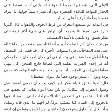
الأولى التي ننتبه فيها لخيوط الضوء تلك، والتي كانت تسقط على
الجدار المواجه للنافذة الصغيرة دون أن تضيء شيئاً حولها، بل تترك
فقط خيطاً مائياً رقيقاً على الجدار.
في البداية لم نستطع التحرك من فرط الخوف والذهول، قال أكثرنا
خبرة: في المرة التالية يجب أن نتراهن على شيء أكثر قيمة حتى
نفكر بعمق، ولا نكتفي بالأشياء التقليدية.
من تحدث كان أكثرنا تماسكاً، يبدو أنه اعتاد بسبب تعدد مرات اعتقاله
على هذه المفاجآت، في السنوات الأخيرة كان قد قضى في المعتقل
وقتاً أطول مما قضاه في بيته أو في أي مكان آخر، كان دائما يحكي
أنه في إحدى الفترات القليلة التي قضاها خارج السجن، كان ينهي
معاملة في إحدى المؤسسات وحين طلب منه كتابة عنوانه، كتب دون
تردد ودون أن يشعر بوجود خطأ ما، عنوان المعتقل!
قال: لدينا دقائق قليلة نفكر فيها كيف يجب أن نحمي أنفسنا قبل
وصول العقرب إلى مكاننا. لم يكن معنا أعواد ثقاب، كنا نخفيها في
الفناء لنستخدمها في التدخين أثناء الاستراحات التي يسمح لنا فيها
بالخروج إلى الفناء. كنا نتصبّب عرقاً. لم أفهم ما الذي قاله زميلنا،
بدأت لا إرادياً أحاول رفع قدميّ الحافيتين من الأرض، يقولون إن لدغة