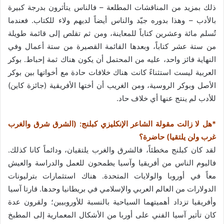
ذلك بمزيد من المناقشات المطلعة – فالناس يتأثرون بدرجة كبيرة
بالأدب – وهذا بدوره جيّد والناس أيضاً لديهم ولاء للكتاب. فعندما
تُسلم مائة وعشرين كتاباً للمعاينة، ومن ثم تقلص إلى قائمة طويلة
من ستة عشر كتاباً، وبعدها القائمة القصيرة من ستة أعمال وفي
النهاية فائز واحد، عليه من المحتمل أن يكون هناك ثمة إحباط. بوكر
العربية ليست استثناءً كانت هناك خلافات حادة مع أخواتها بين بوكر
الأصل وبوكر الروسية، ومن الغريب أن أختها الأفريقية (جائزة كاين)
للأدب لم ينتج عنها أي خلاف حاد.
*هل لا زالت مقولة الشاعر الإنكليزي كبلنج: (الشرق شرق والغرب
غرب ولن يلتقيا) حاضرة؟
لقد كان كبلنج مخطئاً، فالشرق والغرب يلتقيان، ودائماً كانا كذلك.
فاليوم الناس من أفريقيا وآسيا يطمحون للعمل والدراسة والعيش
معاً في أوروبا والولايات المتحدة. هناك استثمارات بترليونات
الدولارات من العالم العربي والإسلامي في بريطانيا وحدها. قارتا آسيا
وأفريقيا تزداد أهميتهما السياحية بالنسبة للأوروبيين؛ ولقرون عدة
كان تأثير آسيا الفني على أوربا من الأشكال المعمارية إلى المطبخ