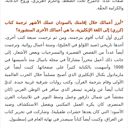
صفات عدة؛ كالمرح تحت الضغط، والكرم الغريزي، وروح الدعابة،
والكرامة الحقَّة.
*أبرز أعمالك خلال إقامتك بالسودان عملك الأشهر ترجمة كتاب
(كرري) إلى اللغة الإنكليزية، ما هي أعمالك الأخرى المنشورة؟
كرري أول كتاب أقوم بترجمته، ومن ثم ترجمت سبعة كتب أخرى،
أحدها تاريخي (صيد اللؤلؤ في الخليج)، وستة أعمال روائية. وترجمت
أيضاً عدداً من القصص القصيرة والمسرحيات وبعض الأشعار، إلى
جانب ذلك أعمل محرراً مشاركاً في مجلة بانيبال منذ تأسيسها في
1998 وأسهمت بالكتابة كثيراً على صفحاتها. كتبت أيضاً عن
مارمادول بكتال الإنكليزي الذي أصبح مسلماً خلال الحرب العالمية
الأولى وقام بترجمة القرآن، وكتب روايات شرقية غربية جيدة. لديّ
كتاب أيضاً عن ولفريد ثيسغر الذي سافر في الوطن العربي (كان
مفتشاً في شمال دارفور وعمل وسط النوير في ثلاثينيات القرن
المنصرم، كان يكره العمل المكتبي ويفضل الاستكشاف وصيد
الأسود؛ التي كان يعدها حشرات طفيلية). وشاركت في تحرير كتاب
عن العراق، وكتبت أيضاً كتاباً سيصدر في نهاية العام في إسطنبول.