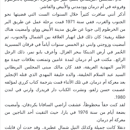
وفروعه في أم درمان وودمدني والأُبيض والفاشر.
أذكر أنني سافرت كثيراً خلال السنوات الست التي قضيتها نحو
الجنوب والغرب، ففي سنة 1971 قمت برحلة عمل عن طريق البر
من الخرطوم إلى جوبا عن طريق مدينة الأُبيض وواو، وأمضيت هناك
عطلة ريفية؛ كان ذلك قبل انهيار العلاقة بين الشمال والجنوب، ثم
أمضيت وزوجتي وابني ذو الخمس سنوات أياماً في فرقان المسيرية
الحُمر في أرض الدينكا ببحر الغزال. وأعرف بابو نمر، ذلك الرجل
الرائع.. مكثت في أم درمان لمدة عامين وتمتعت بعلاقات جيدة مع
الأسر المهدية العريقة، فقد كان مالك مبنى المجلس البريطاني
السيد عبد السلام الخليفة، والده خليفة المهدي الذي قتله الإنجليز
بعد معركة أم درمان. في تلك الأثناء قمت بترجمة كتاب كرري لمؤلفه
عصمت حسن زلفو، ونشرت الكتاب دار فريدرك وارني في لندن
1980.
لقد كنت حقاً محظوظاً، عشقت أراضي السافانا بكردفان، وأمضيت
بضعة أيام من سنة 1976 في بارا، حيث التقيت أحد الناجين من
معركة أم درمان.
دنقلا كانت جميلة وكذلك النيل شمال عطبرة.. وقد حدث أن قابلت