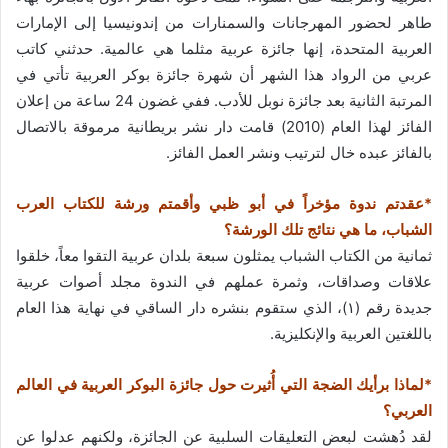
طاهر لحضور المهرجانات والسمنارات من إندونيسيا إلى الإمارات
العربية المتحدة، إنها جائزة عربية مثلما هي عالمية. حدثني كاتب
عربي من الرواد هذا الشهر أن شهرة جائزة بوكر العربية تأتي في
المرتبة الثانية بعد جائزة نوبل للأدب. ففي غضون 24 ساعة من إعلان
الفائز لهذا العام (2010) قامت دار نشر بريطانية مرموقة بالاتصال
بالفائز عبده خال لترتيب ونشر العمل الفائز.
*عقدتم ندوة مؤخراً في أبو ظبي وأقمتم ورشة للكتاب العرب
الشباب، ما هي نتائج تلك الورشة؟
ثمانية من الكتاب الشباب يمثلون سبعة بلدان عربية التقوا معاً، خلقوا
علاقات وصداقات، وثمرة عملهم في الندوة مجلد أصوات عربية
جديدة رقم (١)، الذي ستقوم بنشره دار الساقي في نهاية هذا العام
باللغتين العربية والإنكليزية.
*لماذا برأيك الضجة التي أُثيرت حول جائزة البوكر العربية في العالم
العربي؟
لقد دُهشت لبعض التعليقات السلبية عن الجائزة، ولكنهم عدلوا عن