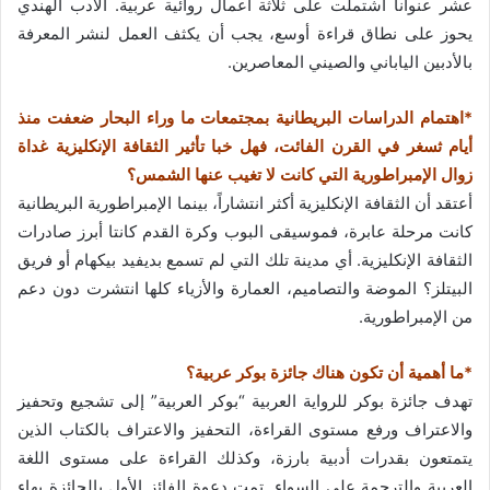
عشر عنواناً اشتملت على ثلاثة أعمال روائية عربية. الأدب الهندي
يحوز على نطاق قراءة أوسع، يجب أن يكثف العمل لنشر المعرفة
بالأدبين الياباني والصيني المعاصرين.
*اهتمام الدراسات البريطانية بمجتمعات ما وراء البحار ضعفت منذ
أيام ثسغر في القرن الفائت، فهل خبا تأثير الثقافة الإنكليزية غداة
زوال الإمبراطورية التي كانت لا تغيب عنها الشمس؟
أعتقد أن الثقافة الإنكليزية أكثر انتشاراً، بينما الإمبراطورية البريطانية
كانت مرحلة عابرة، فموسيقى البوب وكرة القدم كانتا أبرز صادرات
الثقافة الإنكليزية. أي مدينة تلك التي لم تسمع بديفيد بيكهام أو فريق
البيتلز؟ الموضة والتصاميم، العمارة والأزياء كلها انتشرت دون دعم
من الإمبراطورية.
*ما أهمية أن تكون هناك جائزة بوكر عربية؟
تهدف جائزة بوكر للرواية العربية “بوكر العربية” إلى تشجيع وتحفيز
والاعتراف ورفع مستوى القراءة، التحفيز والاعتراف بالكتاب الذين
يتمتعون بقدرات أدبية بارزة، وكذلك القراءة على مستوى اللغة
العربية والترجمة على السواء. تمت دعوة الفائز الأول بالجائزة بهاء