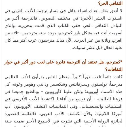
الثقافي الحر؟
لا أتفق معك. هناك اتساع هائل في مسار ترجمة الأدب العربي في
السنوات العشر الأخيرة في مختلف النصوص، فالترجمة أكبر من
التبادل الثقافي الحر. ففي الكتاب الذي قمت بتحريره، والذي
أسهمت أنت فيه بشكل بارز كمترجم، يوجد ستة مترجمين، ثلاثة من
العرب وثلاثة من غير العرب. الآن هناك مترجمون عرب أكثر مما كان
عليه الحال قبل عشر سنوات.
*كمترجم، هل تعتقد أن الترجمة قادرة على لعب دور أكبر في حوار
الثقافات؟
كانت دائماً تلعب دوراً كبيراً. معظم الناس يقرأون الأدب العالمي
مترجماً، تولستوي وسيرفانتس وشكسبير ودانتي وهومر وغوته، كل
هذه الأسماء أوروبية؛ ولكن علينا كأوروبيين – وبالطبع جميعنا في
قريتنا العالمية – أن نوسع من آفاقنا. اكتشفنا الأدب الأفريقي في
الستينيات والسبعينيات، وفي الثمانينيات اكتشف الأوروبيون أدب
أميركا اللاتينية، والآن نكتشف الأدب العربي. فالقائمة القصيرة
لجائزة الرواية الأجنبية التي نشرت في الأسبوع الأخير ضمت ستة