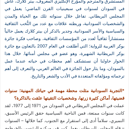
المستشرق والمترجم والمؤرخ الإنكليزي المعروف، بيتر كلارك، عاش
في السودان لسنوات في سبعينيات القرن الماضي؛ يعمل في
المجلس البريطاني. تفاعل خلال سنواته تلك مع الحياة والمدن
والشخصيات السودانية، وربطته علاقات مع عدد من النُّخب الثقافية
والسياسية والأسر السودانية. وجدير بالذكر أن بيتر كلارك يعمل حالياً
مستشاراً ثقافياً لعدد من المؤسسات الثقافية، وصاحب فكرة جائزة
بوكر العربية للرواية؛ التي أطلقت في العام 2007 بالتعاون مع جائزة
بوكر البريطانية الشهيرة، وهو عضو في مجلس أمنائها. خلال هذا
الحوار حاولنا أن نستشكف أهم محطات في حياته عندما عمل
بالسودان، وما يثار حول الجائزة في العالم العربي، والتعرف إلى أهم
ترجماته ومؤلفاته المتعددة في الأدب والشعر والتاريخ.
*التجربة السودانية مثلت محطة مهمة في حياتك المهنية؛ سنوات
قضيتها، أماكن كثيرة زرتها، وشخصيات التقيتها علقت بالذاكرة؟
عملت في المجلس البريطاني في السودان من 1971 إلى 1977، لقد
كانت سنوات ممتعة، فمن الناحية السياسية حقق الرئيس الأسبق،
النميري، سلاماً أدى إلى استقرار مع الجنوب. كما خلالها – السنوات
– قام المجلس البريطاني بعمل كبير في مركزه الرئيسي بالخرطوم