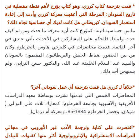
* قمت بترجمة كتاب كرري، وهو كتاب يؤرخ لأهم نقطة مفصلية في
تاريخ السودان؛ المرحلة التي أعقبت معركة كرري وأدت إلى إعادة
استعمار السودان. كبريطاني هل كانت لديك أي حساسية تجاه ذلك؟
ما من حساسية البتة، كمؤرخ كنت أريد معرفة ما حدث ومن ثم كيف
حدث ولماذا. فالحكم على المشاركين في الأحداث يأتي عندي في
آخر القائمة. قدمت محاضرات في كليرجي هاوس بالخرطوم وكان
من بين الحضور ضباط الجيش والبريطانيون المقيمون بالسودان
والسيد عبد السلام الخليفة عبد الله، والدكتور حسن الترابي، ولم
يستهجن أحد ذلك.
*خلافاً لـ كرري هل قمت بترجمة أي عمل سوداني آخر؟
المحاضرات الخمس التي قدمتها نشرت بوساطة معهد الدراسات
الأفريقية والآسيوية بجامعة الخرطوم؛ كمعارك ثلاث على التوالي (
شيكان، وحصار الخرطوم 1884-85، ومعركة أم درمان).
*اقتصرت على كتابة وترجمة الأدب غير الأوروبي في مجالي
الدراسات الاستشراقية والإنثروبولوجية أكثر منها كقنوات للتبادل