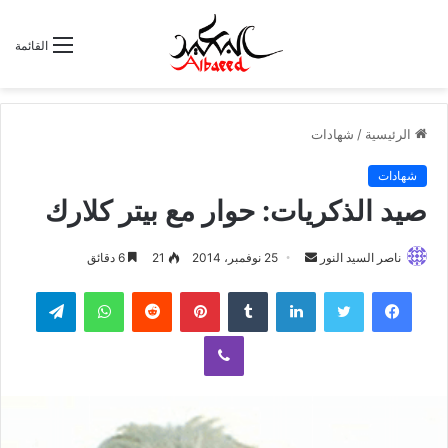
القائمة
الرئيسية
/
شهادات
شهادات
صيد الذكريات: حوار مع بيتر كلارك
ناصر السيد النور
أ
25 نوفمبر، 2014
21
6 دقائق
ر
لينكدإن
‏Tumblr
بينتيريست
‏Reddit
واتساب
تيلقرام
س
ل
ڤايبر
ب
ر
ي
د