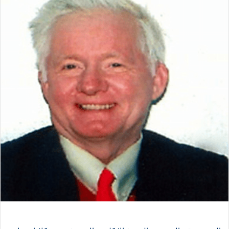
ا
إ
ل
ك
ت
ر
و
ن
ي
ا