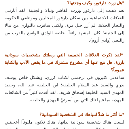
*هل زرت دارفور، وكيف وجدتها؟
نعم ذهبت إلى دارفور وزرت الفاشر ونيالا والجنينة. لقد أثارتني
العلاقات الاجتماعية بين سكان دارفور المحليين وموظفي الحكومة
والتجار الجلابة. لم أزر جبل مرة، ولكني سافرت باللواري من نيالا
إلى الجنينة؛ كان المشهد رائعاً، خاصة الوادي الواسع بالقرب من
زالنجي (وادي أزوم).
*لقد ذكرت العلاقات الحميمة التي ربطتك بشخصيات سودانية
بارزة، هل نتج عنها أي مشروع مشترك في ما يخص الأدب والكتابة
عموماً؟
ساعدني كثيرون في ترجمتي لكتاب كرري، وبشكل خاص يوسف
بدري والسيد عبد السلام الخليفة؛ ابن الخليفة عبد الله، وحفيد
المهدي السيد الخليفة إسحاق شريف. لقد أفدت كثيراً من الشائعات
المهدية بما فيها تلك التي بين أسرتيْ المهدي والخليفة.
*ما أكثر ما شدَّ انتباهك في الشخصية السودانية؟
ليست هناك شخصية سودانية بذاتها، هناك ثلاثون مليوناً! أعجبتني