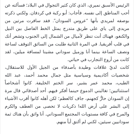
الرئيس الأسبق نميري، الذي كان كثير التجوال في البلاد؛ فسألته عن
أحب المناطق إلى نفسه. فأجاب: أبو ركبة في كردفان. ولكني ذكرته
بوصفه لمريدي بأنها “عروس السودان”. فقد سافرت مرتين من
مريدي إلى ياي على طريق متدرج يمثل الخط الفاصل بين النيل
والكنغو، فهناك أنت تنظر لأميال من الشمال إلى الجنوب وتشعر أنك
في قلب أفريقيا. في المرة الثانية طلبت من السائق التوقف لساعة
ونصف الساعة بينما أنا وزميل سوداني مشينا لمسافة ميلين، لقد
كانت من أروع التجارب في حياتي.
كانت لديّ علاقات وطيدة بأصدقاء من الجيل الأول للاستقلال،
شخصيات أكاديمية وسياسية مثل جمال محمد أحمد، عبد الله
الطيب، محمد عمر بشير، سر الختم الخليفة. كانوا أشخاصاً
استثنائيين؛ تغالبني الدموع حينما أفكر فيهم. أحد أصدقائي قال مرة
إن السودان حارٌّ كجهنم، جاف كالعظم؛ لكن أهله كانوا أقرب الأشياء
إلى البشر على أرض الله! ذكريات لا تحصى من العطف والكرم
والمرح في كافة مستويات المجتمع السوداني. أنا واثق بأن هناك ثمة
سودانيين سيئين، لكني لم ألتق أياً منهم.