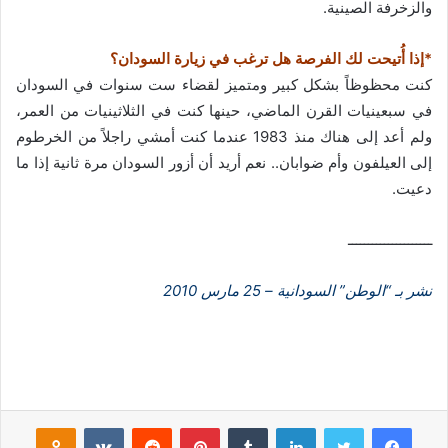
والزخرفة الصينية.
*إذا أُتيحت لك الفرصة هل ترغب في زيارة السودان؟
كنت محظوظاً بشكل كبير ومتميز لقضاء ست سنوات في السودان
في سبعينيات القرن الماضي، حينها كنت في الثلاثينيات من العمر،
ولم أعد إلى هناك منذ 1983 عندما كنت أمشي راجلاً من الخرطوم
إلى العيلفون وأم ضوابان.. نعم أريد أن أزور السودان مرة ثانية إذا ما
دعيت.
ـــــــــــــــــــــ
نشر بـ “الوطن” السودانية – 25 مارس 2010
فيسبوك
تويتر
لينكدإن
‏Tumblr
بينتيريست
‏Reddit
‏VKontakte
Odnoklassniki