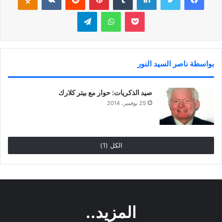
بوكيت
واتساب
تيلقرام
بواسطة ناصر السيد النور
صيد الذكريات: حوار مع بيتر كلارك
25 نوفمبر، 2014
الكل (1)
المزيد..