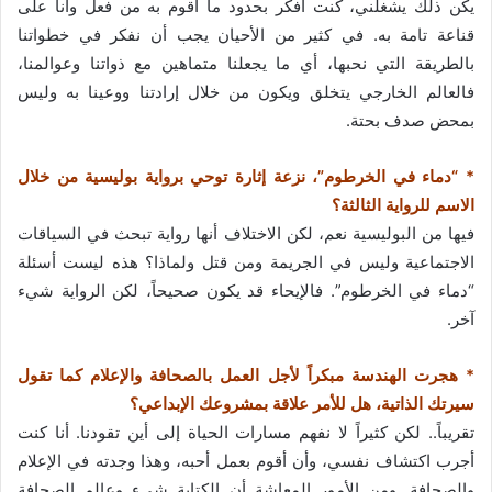
يكن ذلك يشغلني، كنت أفكر بحدود ما أقوم به من فعل وأنا على
قناعة تامة به. في كثير من الأحيان يجب أن نفكر في خطواتنا
بالطريقة التي نحبها، أي ما يجعلنا متماهين مع ذواتنا وعوالمنا،
فالعالم الخارجي يتخلق ويكون من خلال إرادتنا ووعينا به وليس
بمحض صدف بحتة.
* “دماء في الخرطوم”، نزعة إثارة توحي برواية بوليسية من خلال
الاسم للرواية الثالثة؟
فيها من البوليسية نعم، لكن الاختلاف أنها رواية تبحث في السياقات
الاجتماعية وليس في الجريمة ومن قتل ولماذا؟ هذه ليست أسئلة
“دماء في الخرطوم”. فالإيحاء قد يكون صحيحاً، لكن الرواية شيء
آخر.
* هجرت الهندسة مبكراً لأجل العمل بالصحافة والإعلام كما تقول
سيرتك الذاتية، هل للأمر علاقة بمشروعك الإبداعي؟
تقريباً.. لكن كثيراً لا نفهم مسارات الحياة إلى أين تقودنا. أنا كنت
أجرب اكتشاف نفسي، وأن أقوم بعمل أحبه، وهذا وجدته في الإعلام
والصحافة. ومن الأمور المعاشة أن الكتابة شيء وعالم الصحافة