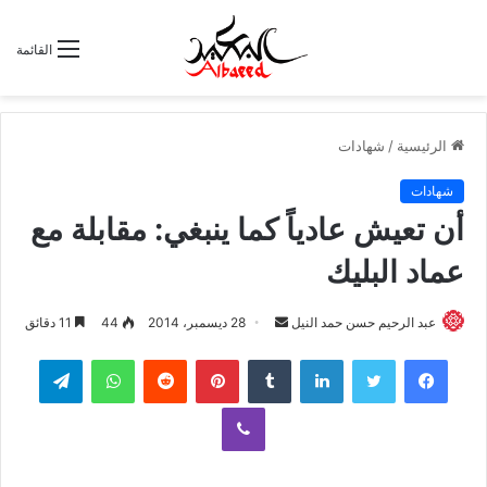
القائمة
الرئيسية
/
شهادات
شهادات
أن تعيش عادياً كما ينبغي: مقابلة مع
عماد البليك
عبد الرحيم حسن حمد النيل
أ
28 ديسمبر، 2014
44
11 دقائق
ر
لينكدإن
‏Tumblr
بينتيريست
‏Reddit
واتساب
تيلقرام
س
ل
ڤايبر
ب
ر
ي