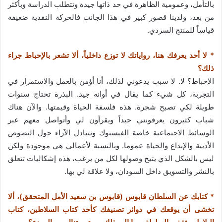
بالتأمل، وعمومية الظاهرة في حد ذاتها جيدة وتتطلب الدراسة وبأكثر
من بعد، ولدينا قصور كبير في هذا الجانب فالحركة النقدية ضعيفة
قياساً للمنتج السردي.
* لا أحد يعرفك هنا، رواياتك لا توزع داخلياً، ألا تشعر بالإحباط جراء
ذلك؟
الإحباط؟ لا. لا سبب يدعوني لذلك، أنا أؤمن بالعمل والاستمرار في
التجربة، كل شيء كما يقال في أوانه جيد. البذرة تحتاج سنوات
طويلة لكي تصبح شجرة. هذه فلسفة الحياة وقيمتها. والآن هناك
شباب كثيرون يعرفونني جيداً ويقرأون لي وأتواصل معهم عبر
الوسائط الاجتماعية خاصة الفيسبوك ونتبادل الآراء حول النصوص
الأدبية والإبداع والحياة عموما. وبالنسبة لأعمالي هي موجودة ولكن
ليس بالشكل الذي يتيح وصولها لكل من يرغب، هذه إشكاليات تتعلق
بالنشر والتسويق داخل السودان، ولا علاقة لي بها.
* كتابك عن السلطان قابوس (قابوس بن سعيد الأمل المتحقق)، ألا
تخشى أن يوقعك في دوائر تصنيفك كأحد كتاب السلاطين، كتاب