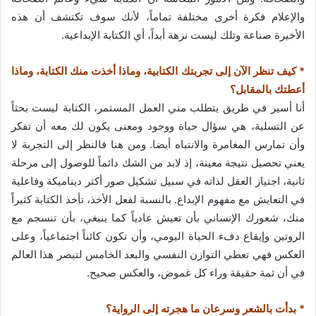
والإعلام فكرة أخرى مختلفة تماماً، لأنك سوف تكتشف أن هذه
الأخيرة صناعة وتلك ليست نزهة أبداً، أي الكتابة الإبداعية.
* كيف تنظر الآن إلى تجربتك الكتابية، وماذا أخذت منك الكتابة، وماذا
أعطتك بالمقابل؟
أنا أسير في طريق يتطلب مني العمل المستمر، الكتابة ليست بحثاً
عن التسلية، هي سؤال حياة ووجود ومعنى يكون لك معه أن تفكر
وأن تمارس المغامرة والانتباه أيضا. ومن هنا فالنظر إلى التجربة لا
يعني تحصيل نتيجة معينة، إذ لابد من الشك دائماً للوصول إلى مرحلة
ثانية، اجتياز العقل لذاته في سبيل تشكيل صور أكثر ديناميكة وفاعلية
في التعايش مع مفهوم الإبداع. بالنسبة لفعل الأخذ، تأخذ الكتابة كثيراً
منك، شعورك الإنساني بأن تعيش عادياً كما ينبغي، بأن تنسجم مع
الروتين وإيقاع دفء الحياة اليومي، وأن تكون كائناً اجتماعياً، وعلى
العكس فهي تعطي التوازن النفسي والبعد الخامس لتبصر هذا العالم
في أن ثمة حقيقة وراء كل غموض، والعكس صحيح.
* بدأت بالشعر وسرعان ما هجرته إلى الرواية؟