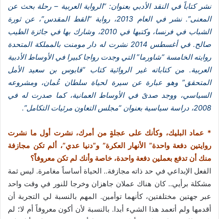
نشر كتاباً في النقد الأدبي بعنوان: “الرواية العربية – رحلة بحث عن
المعنى”. نشر في العام 2013، رواية “القط المقدس”، عن ثورة
الشباب في فرنسا، وكتبها في 2010، وشارك بها في جائزة الطيب
صالح. في أغسطس 2014 نشرت له دار مومنت بالمملكة المتحدة
روايته الخامسة “شاورما” التي وجدت رواجا كبيرا في الأوساط الأدبية
العربية. من كتاباته غير الروائية كتاب “قابوس بن سعيد الأمل
المتحقق” وهو عبارة عن سيرة لحياة سلطان عُمان، ومشروعه
السياسي، ووجد صدىً في الأوساط العمانية، كما صدرت له في
2008، دراسة سياسية بعنوان “مجلس التعاون مرئيات التكامل”.
* عماد البليك، وكأنك على عجلةٍ من أمرك، نشرت أول ما نشرت
روايتين دفعة واحدة” الأنهار العكرة” و”دنيا عدي”، ألم تكن مجازفة
منك أن تدفع بعملين دفعة واحدة، خاصة وأنك لم تكن معروفاً؟
الفعل الإبداعي في حد ذاته مجازفة.. الحياة أساساً مغامرة. ليس ثمة
مشكلة برأيي.. كان هناك عملان جاهزان وخرجا للنور في وقت واحد
عبر جهتين مختلفتين، كأنهما توأمين. المهم بالنسبة لي التجربة أن
أقدمها ولم أتعمد هذا الشيء أبدا. بالنسبة لأن أكون معروفاً أم لا؛ لم