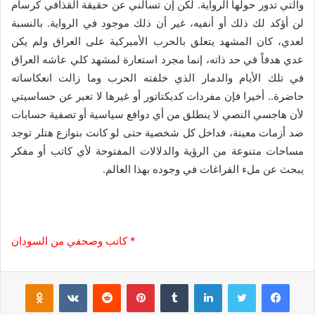
والتي تدور حولها الرواية. لكن إن تسألني عن حقيقة القذافي كرسام
لن أؤكد لك ذلك أو أنفيه، غير أن ذلك موجود في الرواية. بالنسبة
لعدي، كان المشهد يتعلق بالحرب الأميركية على العراق ولم يكن
عدي هدفاً في حد ذاته، إنما مجرد استعارة لمشهد كلي عاشه العراق
في تلك الأيام والدمار الذي خلفته الحرب وما زالت انعكاساته
حاضرة.. أخيرا فإن مفردات كديكتاتور أو غيرها لا تعبر عن حساسيتي
لأن هاجسي النصي لا ينطلق من أي دوافع سياسية أو تصفية حسابات
ضد أزمات معينة، فداخل كل شخصية حتى لو كانت بنوازع هتلر توجد
مساحات متنوعة من الرؤية والدلالات المفتوحة لأي كاتب أو مفكر
يبحث عن ملء الفراغات في وجوده بهذا العالم.
* كاتب وصحفي من السودان
فيسبوك
تويتر
لينكدإن
‏Tumblr
بينتيريست
‏Reddit
‏VKontakte
Odnoklassniki