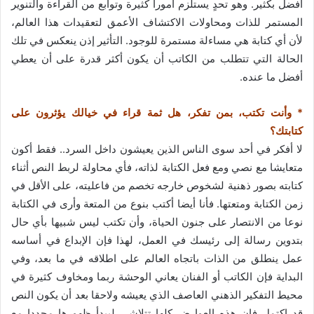
أفضل بكثير. وهو تحدٍ يستلزم أموراً كثيرة وتوابع من القراءة والتنوير
المستمر للذات ومحاولات الاكتشاف الأعمق لتعقيدات هذا العالم،
لأن أي كتابة هي مساءلة مستمرة للوجود. التأثير إذن ينعكس في تلك
الحالة التي تتطلب من الكاتب أن يكون أكثر قدرة على أن يعطي
أفضل ما عنده.
* وأنت تكتب، بمن تفكر، هل ثمة قراء في خيالك يؤثرون على
كتابتك؟
لا أفكر في أحد سوى الناس الذين يعيشون داخل السرد.. فقط أكون
متعايشا مع نصي ومع فعل الكتابة لذاته، فأي محاولة لربط النص أثناء
كتابته بصور ذهنية لشخوص خارجه تخصم من فاعليته، على الأقل في
زمن الكتابة ومتعتها. فأنا أيضا أكتب بنوع من المتعة وأرى في الكتابة
نوعا من الانتصار على جنون الحياة، وأن تكتب ليس شبيها بأي حال
بتدوين رسالة إلى رئيسك في العمل، لهذا فإن الإبداع في أساسه
عمل ينطلق من الذات باتجاه العالم على اطلاقه في ما بعد، وفي
البداية فإن الكاتب أو الفنان يعاني الوحشة ربما ومخاوف كثيرة في
محيط التفكير الذهني العاصف الذي يعيشه ولاحقا بعد أن يكون النص
قد اكتمل فإن هذه العوارض كلها تتلاشى ليبدأ ظهورها مجددا مع