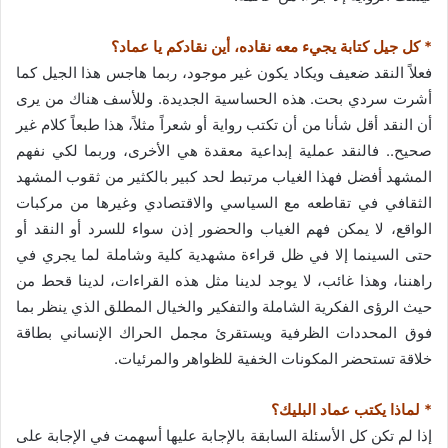
* كل جيل كتابة يجيء معه نقاده، أين نقادكم يا عماد؟
فعلاً النقد ضعيف ويكاد يكون غير موجود، ربما هاجس هذا الجيل كما
أشرت سردي بحت. هذه الحساسية الجديدة. وللأسف هناك من يرى
أن النقد أقل شأنا من أن تكتب رواية أو شعراً مثلاً، هذا طبعاً كلام غير
صحيح.. فالنقد عملية إبداعية معقدة هي الأخرى، وربما لكي نفهم
المشهد أفضل فهذا الغياب مرتبط لحد كبير بالكثير من ثقوب المشهد
الثقافي في تقاطعه مع السياسي والاقتصادي وغيرها من مركبات
الواقع، لا يمكن فهم الغياب والحضور إذن سواء للسرد أو النقد أو
حتى السينما إلا في ظل قراءة مشهدية كلية وشاملة لما يجري في
راهننا، وهذا غائب، لا يوجد لدينا مثل هذه القراءات، لدينا قحط من
حيث الرؤى الفكرية الشاملة والتفكير والخيال المطلق الذي ينظر بما
فوق المحددات الظرفية ويستقرئ مجمل الحراك الإنساني بطاقة
خلاقة تستحضر المكونات الخفية للظواهر والمرئيات.
* لماذا يكتب عماد البليك؟
إذا لم تكن كل الأسئلة السابقة بالإجابة عليها أسهمت في الإجابة على