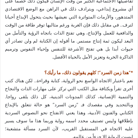
تفاصيلها الاجتماعية الكثير من وقت الإنسان فيكون ذلك خصماً على
أي مشروع إبداعي، ويترادف ذلك في الراهن مع الوضع الاقتصادي
المتدهور، والأزمات المتواترة التي نعيشها بحيث يتحول الإبداع أحيانا
لترف.. في مقابل ذلك فإن الغربة ورغم مثالبها توفر طاقة من الوقت
والدافعية للعمل والإنتاج، وهي تفتح الذات باتجاه الرؤية والتأمل من
البعد ليكون ثمة إنتاج مستمر. ما أقوله إن الكتابة لم ولن تصادر أي
حيوات أبدا بل هي تفتح الأشرعة للتنفس وإحياء النفوس وترميم
الذاكرة الخربة وتعزيز الأمل بالحياة الأفضل.
*”هذا زمن السرد”؛ كلهم يقولون ذلك، ما رأيك؟
نعم باعتبار الاتجاه الواسع نحو الرواية، كتابة وقراءة.. لكن هناك كتب
أخرى تقرأ وبكثافة مثل الكتب التي تركز على مهارات الذات والنجاح
والتنمية الإنسانية، كذلك المدونات الدينية، كل ذلك يلقى رواجا.
وبالتحديد وفي مقصدك فـ “زمن السرد” هو حالة تتعلق بالإبداع
الكتابي والفنون الأدبية، وهذا يعني الانفتاح نحو النصوص السردية
بإطلاقها وليس تصنيف محدد اسمه رواية وربما هذا ما سوف يسير
عليه الاتجاه في المستقبل القريب، لأن السرد مسألة متشعبة؛
ليست الرواية إلا جزءاً من عالمه.