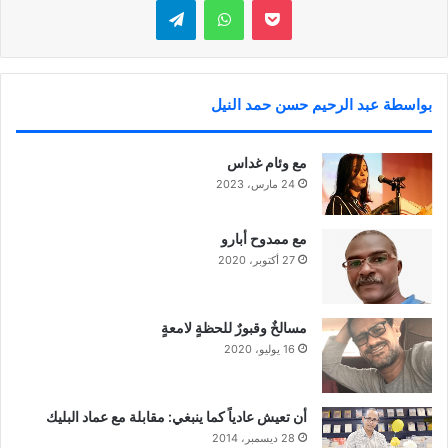
بوكيت
واتساب
تيلقرام
بواسطة عبد الرحيم حسن حمد النيل
مع وئام غداس
24 مارس، 2023
مع ممدوح أبارو
27 أكتوبر، 2020
مسالخٌ وقبورٌ للحظةٍ لامعةٍ
16 يوليو، 2020
أن تعيش عادياً كما ينبغي: مقابلة مع عماد البليك
28 ديسمبر، 2014