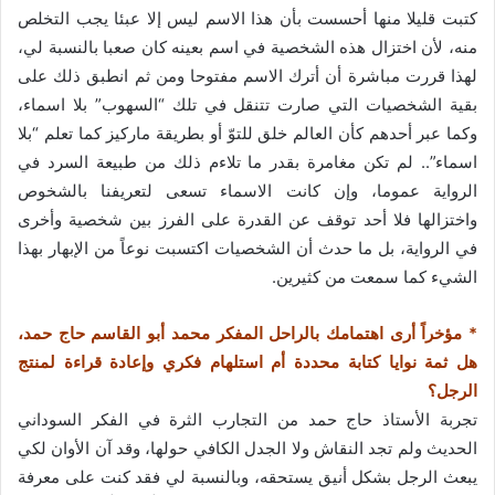
كتبت قليلا منها أحسست بأن هذا الاسم ليس إلا عبئا يجب التخلص
منه، لأن اختزال هذه الشخصية في اسم بعينه كان صعبا بالنسبة لي،
لهذا قررت مباشرة أن أترك الاسم مفتوحا ومن ثم انطبق ذلك على
بقية الشخصيات التي صارت تتنقل في تلك “السهوب” بلا اسماء،
وكما عبر أحدهم كأن العالم خلق للتوّ أو بطريقة ماركيز كما تعلم “بلا
اسماء”.. لم تكن مغامرة بقدر ما تلاءم ذلك من طبيعة السرد في
الرواية عموما، وإن كانت الاسماء تسعى لتعريفنا بالشخوص
واختزالها فلا أحد توقف عن القدرة على الفرز بين شخصية وأخرى
في الرواية، بل ما حدث أن الشخصيات اكتسبت نوعاً من الإبهار بهذا
الشيء كما سمعت من كثيرين.
* مؤخراً أرى اهتمامك بالراحل المفكر محمد أبو القاسم حاج حمد،
هل ثمة نوايا كتابة محددة أم استلهام فكري وإعادة قراءة لمنتج
الرجل؟
تجربة الأستاذ حاج حمد من التجارب الثرة في الفكر السوداني
الحديث ولم تجد النقاش ولا الجدل الكافي حولها، وقد آن الأوان لكي
يبعث الرجل بشكل أنيق يستحقه، وبالنسبة لي فقد كنت على معرفة