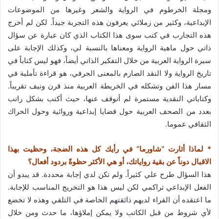
ومجلة الخرطوم في الرواية والشعر وغيرها من الموضوعات
الإبداعية، وكثير من زملائي يعرفون هذه التجربة جيداً. لكن لم أخرج
هذه التجارب في كتب سوى هذا الكتاب الذي كان عبارة عن سؤال
ذاتي حول ماهية الرواية ومعناها بالنسبة لي، وكذلك الإجابة على
سيرة الرواية العربية من خلال التفكير الذاتي أيضاً، فهو ليس كتاباً في
تاريخ الرواية ولا النقد الصارم بالمعنى الحرفي، هو قراءة تأملية في
مسار هذا الفن وتشكله في الخريطة العربية منذ قرن ونيف تقريباً.
وكتاباتي النقدية مستمرة لم أتوقف عنها، حيث أكتب بشكل راتب
بعدد من الصحف العربية حول قضايا إبداعية وروائية وحول الحراك
الثقافي عموما.
* لماذا أثارت “شاورما” في رأيك كل هذه الضجة، وحظيت بهذا
الاقبال دوناً عن بقية رواياتك، أو هي الأكثر حظوةً بردود أفعال؟
هذا السؤال طرح علي كثيراً. ولم تكن لدي إجابة محددة. قد يبدو أن
الفعل الإبداعي تراكمي لكن ليس هذا هو التخريج المناسب للإجابة.
ما اعتقده أن القراء لديهم ذائقتهم الخاصة في التلقي وهذه لا تخضع
لأي شروط من قبل الكاتب ولا يمكن إملاؤها، ما حدث ومن خلال