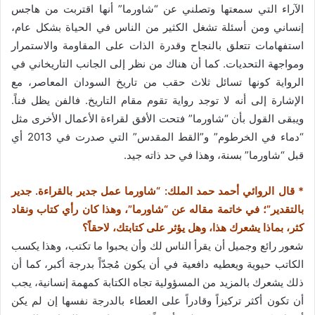
الآراء التي سمعتها وتصلني عن “شاورما” أنها اقتربت من هاجس
إنساني ومن أسئلة تشغل الكثير من الناس في الحياة بشكل عام،
استفهامات تتعلق بالنجاح وقدرة الذات على المقاومة والاستمرار
ومواجهة التحديات. كما أن هناك من نظر إلى الجانب التاريخاني في
الرواية كونها تسائل ثلاث حقب من تاريخ السودان المعاصر، مع
الإشارة إلى أنه لا توجد رواية تقوم مقام التاريخ. فالفن يظل فناً.
ويبقى القول بأن “شاورما” فتحت الأفق لقراءة الأعمال الأخرى مثل
“دماء في الخرطوم” و”القط المقدس” التي صدرت في 2013 أي
قبل “شاورما” بسنة، وهذا في حد ذاته جيد.
* قال الروائي أحمد حمد الملك: “شاورما عمل جدير بالقراءة. جدير
بالتقدير”؛ في خاتمة مقاله عن “شاورما”، وهذا كان رأي كتاب ونقاد
كثر، بماذا يشعرك هذا، وهل يؤثر على كتابتك، لاحقاً؟
شعور رائع وجميل أن يقرأ الناس لك وأن يحبوا ما تكتب، وهذا يكسب
الكاتب حيوية ويعطيه دافعية في أن يكون مُجدّاً بدرجة أكبر، كما أن
ذلك يشعرك بالمزيد من المسؤولية تجاه الكتابة كمهمة إنسانية، يجب
أن تكون أكثر تركيزاً وقادراً على العطاء بالدرجة نفسها إن لم يكن