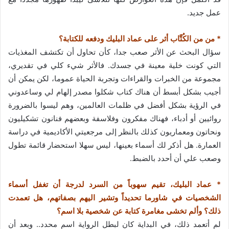
عمل جديد.
* من من الكُتَّاب أثر على عماد البليك ودفعه للكتابة؟
سؤال البحث عن الأثر صعب جدا، كأن تحاول أن تكتشف المغذيات
التي كونت خلية معينة في جسدك. فالأثر شيء كلي في تقديري،
مجموعة من الخبرات والقراءات وتجربة الحياة عموما، لكن يمكن أن
أجيب بشكل أبسط أن هناك كتاب شكلوا مصدر إلهام لي وساعدوني
في الرؤية بشكل أفضل في ظلمات العالمين، وهم ليسوا بالضرورة
روائيين أو أدباء، فهناك مفكرون وفلاسفة وبعضهم فنانون تشكيليون
ونحاتون ومعماريون كذلك بالنظر إلى مرجعيتي الأكاديمية في دراسة
العمارة. هل أذكر لك أسماء بعينها، ليس سهلا استحضار قائمة تطول
وصعب علي أن أحدد بالضبط.
* عماد البليك، تقيم سهوباً من السرد لدرجة أن تغفل أسماء
الشخصيات في شاورما تحديداً وتشير اليهم بصفاتهم، هل تعمدت
ذلك؟ وألم تخشى مغامرة كتابة عن شخصية بلا اسم؟
لم أتعمد ذلك، في البداية كان لبطل الرواية اسم محدد.. وبعد أن