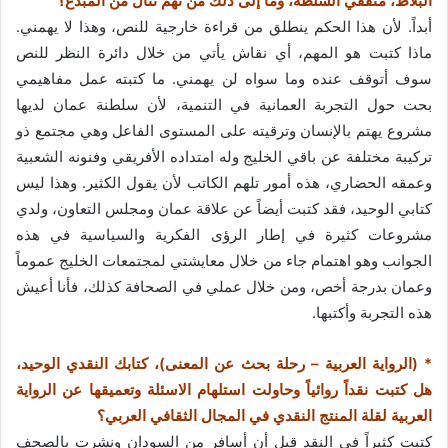
البلاط، مثقفي السلطة، وما إلى ذلك من تهم تنال من المبدع؟
أبداً. لأن هذا الحكم ينطلق من قراءة خارجية للنص، وهذا لا يهمني.
ماذا كتبت هو المهم، أي نقاش يأتي من خلال دائرة النظر للنص
سوف أتوقف عنده وما سواه لن يهمني. ما كتبته عمل مفاهيمي
بحت حول التجربة العمانية في التنمية، لأن سلطنة عمان لديها
مشروع يهتم بالإنسان وترقيته على المستوى الفاعل وهي مجتمع ذو
تركيبة مختلفة عن باقي الخليج وله امتداده الأفريقي وفنونه الشعبية
وعمقه الحضاري، هذه أمور تلهم الكاتب لأن يقول الكثير. وهذا ليس
كتابي الوحيد، فقد كتبت أيضاً عن علاقة عمان ومجلس التعاون، ولدي
مشروعات كثيرة في إطار الرؤى الفكرية والسياسية في هذه
الجوانب وهو اهتمام جاء من خلال معايشتي لمجتمعات الخليج عموماً
وعمان بدرجة أخص، ومن خلال عملي في الصحافة كذلك، فأنا أعيش
هذه التجربة وأكتبها.
* (الرواية العربية – رحلة بحث عن المعنى)، كتابك النقدي الوحيد،
هل كتبت نقداً روائياً وحاولت استلهام الاسئلة وتعميقها عن الرواية
العربية لقلة المنتج النقدي في المجال الثقافي العربي؟
كتبت كثيراً في النقد قبل أن أسافر من السودان ونشرت بالصحف