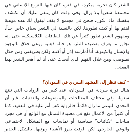
الشعر كان تجربة مبكرة، في فترة كان فيها النزوع الإنساني في
مجتمعنا شعرياً ولا يزال، وفي وقت كان ينبغي عليك أن تكتشف
بنفسك ماذا تكون، فنحن في مجتمع لا يقف ليقول لك هذه موهبة
اهتم بها أو كيف تطورها. لكن بالنسبة لي الشعر سياق خاص جداً،
ومفهوم الشعر تطور كثيراً عن تلك النطاقات الكلاسيكية، حتى إنه
تجاوز ما يعرف بقصيدة النثر، هو حالة ذهنية ووعي خلاق بالوجود
والإنسان والكينونة، أنا أمارسه إذن أو أكتبه ولكن بطريقتي ومن خلال
نصوصي، ومن خلال الفهم الذي أتحدث عنه، أنا لم أهجر الشعر بهذا
المعنى.
* كيف تنظر إلى المشهد السردي في السودان؟
هناك ثورة سردية في السودان، عدد كبير من الروايات التي تنتج
سنويا، وفي مختلف المعالجات والموضوعات والتقنيات. غير أن
التحدي النوعي ما زال قائماً، فالرواية كفن أمر غاية في التعقيد، كما
أن كثيراً من الأعمال تقع في مصيدة التماثل مع الواقع أو هي مجرد
مناحات “بكائيات” سياسية أو تماسات مع المشكل الاجتماعي
والوعي الخارجي. لكن الوقت يفرز الأشياء ويرتبها، بالشكل الجدير