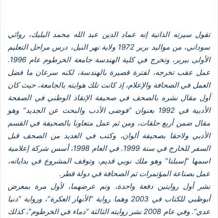
د
ا
إ
تقول سيرته الذاتية إنه عماد الدين عبد الله محمد البليك، روائي
ل
سوداني، من مواليد بربر 1972 ولاية نهر النيل، درس مراحل التعليم
ك
الأولى ببربر، وتخرج في كلية الهندسة جامعة الخرطوم عام 1996.
ت
عمل عقب تخرجه، لفترة قصيرة بالهندسة، لكنه سرعان ما فضل
ر
العمل في الصحافة والإعلام، إذ كانت تلك هوايته بالجامعة، حيث كان
و
أول مقال نشره بالصحف في صحيفة الإنقاذ الوطني في الصفحة
ن
الأدبية في 1992 بعنوان “فوضى الأدب والبحث عن الجديد” وهو
ي
مقال ضمن أربع حلقات، ومن ثم عمل متعاونا بالصحيفة في القسم
ا
الأدبي ولاحقا بصحيفة ألوان، وكتب في العديد من الصحف قبل
السفر للخارج في سنة 1999. في العام 1998، أسس شركة إعلامية
اسمها “إسبلتا” وهو ملك نوبي قديم، وتوقف المشروع في بداياته،
عمل بصناعة المؤتمرات ثم الصحافة في دولة قطر.
نشر أول روايتين دفعة واحدة، وتم عرضهما، لأول مرة بمعرض
أبوظبي للكتاب في 2003 وهما رواية “الأنهار العكرة”، ورواية “دنيا
عدي”. وفي عام 2008 نشر روايته الثالثة “دماء في الخرطوم”، كذلك