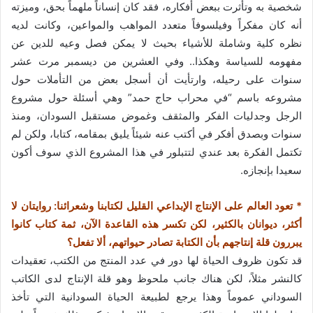
شخصية به وتأثرت ببعض أفكاره، فقد كان إنساناً ملهماً بحق، وميزته
أنه كان مفكراً وفيلسوفاً متعدد المواهب والمواعين، وكانت لديه
نظره كلية وشاملة للأشياء بحيث لا يمكن فصل وعيه للدين عن
مفهومه للسياسة وهكذا.. وفي العشرين من ديسمبر مرت عشر
سنوات على رحيله، وارتأيت أن أسجل بعض من التأملات حول
مشروعه باسم “في محراب حاج حمد” وهي أسئلة حول مشروع
الرجل وجدليات الفكر والمثقف وغموض مستقبل السودان، ومنذ
سنوات وبصدق أفكر في أكتب عنه شيئاً يليق بمقامه، كتابا، ولكن لم
تكتمل الفكرة بعد عندي لتتبلور في هذا المشروع الذي سوف أكون
سعيدا بإنجازه.
* تعود العالم على الإنتاج الإبداعي القليل لكتابنا وشعرائنا: روايتان لا
أكثر، ديوانان بالكثير، لكن تكسر هذه القاعدة الآن، ثمة كتاب كانوا
يبررون قلة إنتاجهم بأن الكتابة تصادر حيواتهم، ألا تفعل؟
قد تكون ظروف الحياة لها دور في عدد المنتج من الكتب، تعقيدات
كالنشر مثلاً، لكن هناك جانب ملحوظ وهو قلة الإنتاج لدى الكاتب
السوداني عموماً وهذا يرجع لطبيعة الحياة السودانية التي تأخذ