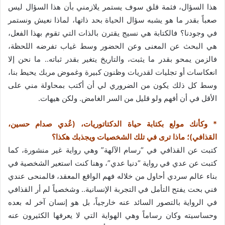
هذا السؤال، فثمة قلق سوف يستمر يلازمني بأن هذا السؤال ليس
صعباً بقدر ما هو يشبه سؤال الحياة بحد ذاتها، لماذا نعيش ونستمر
في وجودنا؟ فالكتابة هي نسيج يقترن بالذات التي تقوم بهذا الفعل،
هي البحث عن المعنى وعن الحضور وسط غياب تفرضه اللحظة،
فالزمن يمحو بقدر ما يثبت، والتاريخ يتغير بقدر ثباته.. ما نحن إلا
انعكاسات أو تجليات لقدريات وظنون كبيرة وغموض مربك يحيط بنا،
وسط كل ذلك يكون من الضروري لي أن أكتب بمحاولة مني على
الأقل في أن أفهم ولو قليل من السر الغامض. ولكن هيهات.
* وكأنك مولع بكتابة حياة الدكتاتوريات، (عُدي صدام حسين،
القذافي)؛ ماذا ترى في تلك الشخصيات ويجذبك هكذا؟
كتبت عن القذافي في “رسام الآلهة” وهي رواية غير منشورة، كما
كتبت عن عدي في رواية “دنيا عدي”، وهنا كنت استعير الشخصية في
بناء عالم سردي أحاول من خلاله فهم الواقع المعقد، فالمنحى عندي
فني بحت يفتح التأمل في التجربة الإنسانية.. وشخصياً لم أر القذافي
في الرواية بالتصور السائد عنه خارجياً، بل هو إنسان آخر له بعده
وحساسيته وكان رساماً وهي الهواية التي لا يعرفها الكثيرون عنه