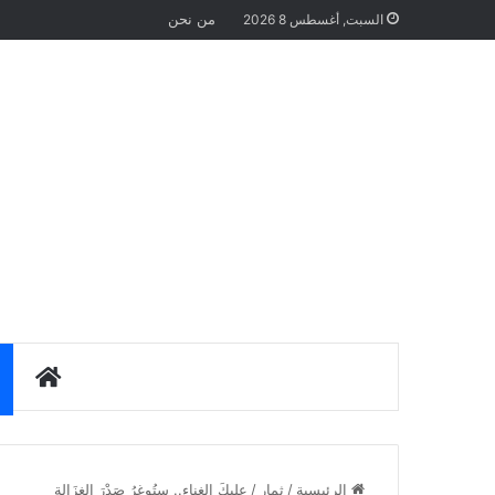
من نحن
السبت, أغسطس 8 2026
الرئيس
الرئيسية
/
ثمار
/
عليكَ الغِناء.. ستُوغِرُ صَدْرَ الغزَالة