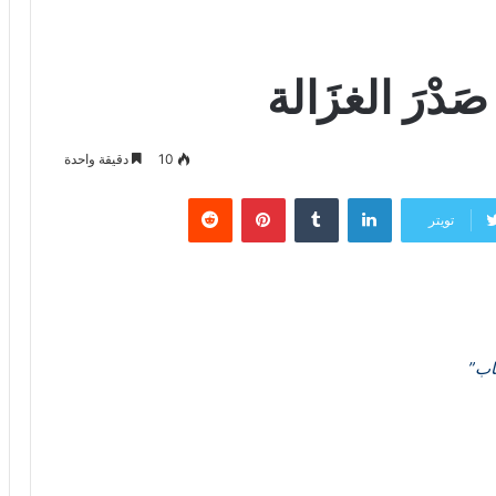
صَدْرَ الغزَالة
10
دقيقة واحدة
لينكدإن
‏Tumblr
بينتيريست
‏Reddit
تويتر
ياب”