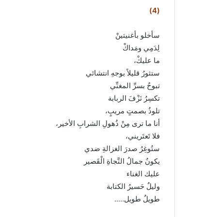
(4)
سأخلو بأغنيتينْ
لِدَمِي ومَداكْ
ما عليكْ،
ستثورُ قليلاً بوجهِ انتشائي
تبوحُ بسرِّ المغنِّي
تكسِرُ نَزْفَ الربابة
تلوذُ بصمتٍ مريبٍ،
أنا ما ترى مِنْ ذُهولِ الشرابِ الأخير،
فلا تَعتَريني،
ستُوغِرُ صدرَ الغزالةِ ضدي
يكونُ جمالُ النَّجاةِ الْقَصير
عليك الغناء
وليلٌ حَسيرُ الكتابة
طويلٌ طويل…..