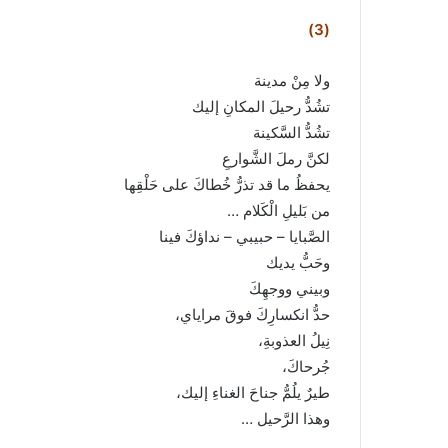
(3)
ولا مِنْ مدينة
تشُدُّ رحيلَ المكانِ إليك
تشُدُّ السَّكينة
لكنَّ رملَ الشَّوارعِ
يحفظُ ما قد تذرُّ خُطاكَ على حَلْقِها
من بَليلِ الْكَلام …
الصَّبايا – حبيبي – نداؤكَ فينا
وحَبُّ يديك
وبيني ووجهِكَ
حدُّ انكسارِكَ فوقَ مراياي،
نِيلُ العذوبةِ،
جُرحاكَ،
طيرٌ يلُمُّ جناحَ الغناءِ إليك،
وهذا الرَّحيل …