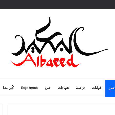
ية
ثمار
غوايات
ترجمة
شهادات
عين
Eagerness
كُـن منـا