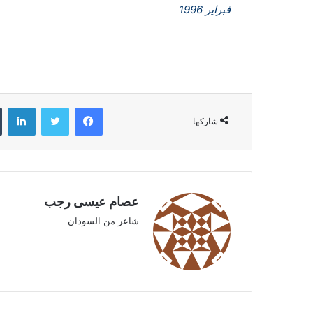
فبراير 1996
فيسبوك
تويتر
لينكدإن
شاركها
عصام عيسى رجب
شاعر من السودان