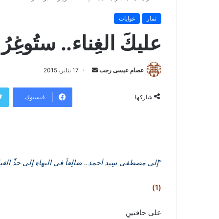
ثمار
غوايات
عليكَ الغِناء.. ستُوغِرُ 
عصام عيسى رجب
أ
17 يناير، 2015
ر
س
فيسبوك
شاركها
ل
ب
ر
ي
د
“إلى مصطفى سِيد أحمد.. ضالِعاً في البهاءِ إلى حدِّ الغ
ا
إ
(1)
ل
ك
ت
على حافتينِ