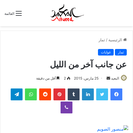
القائمة
الرئيسية
/
ثمار
ثمار
غوايات
عن جانب آخر من الليل
البعيد
أ
25 مارس، 2015
2
أقل من دقيقة
ر
لينكدإن
‏Tumblr
بينتيريست
‏Reddit
واتساب
تيلقرام
س
ل
ڤايبر
ب
ر
ي
د