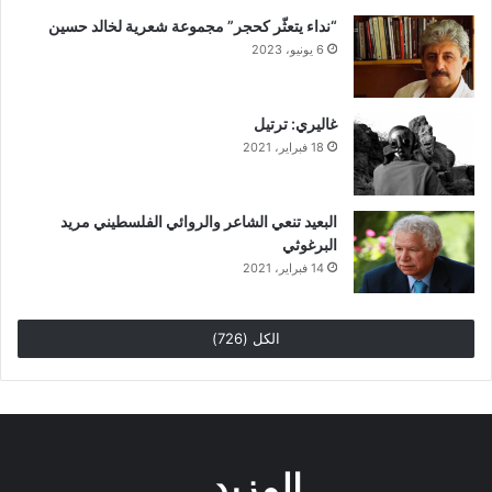
“نداء يتعثّر كحجر” مجموعة شعرية لخالد حسين
6 يونيو، 2023
غاليري: ترتيل
18 فبراير، 2021
البعيد تنعي الشاعر والروائي الفلسطيني مريد
البرغوثي
14 فبراير، 2021
الكل (726)
المزيد..