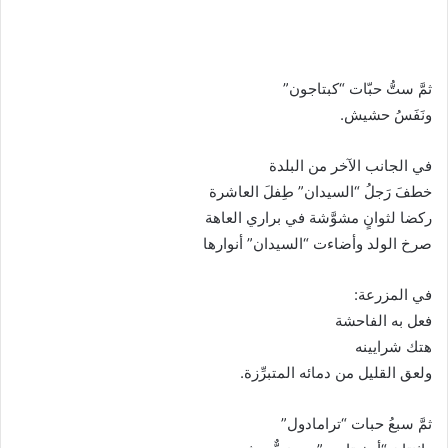
ا
إ
ل
ك
ثمَّ ستُّ حبّات “كبتاجون”
ت
ونَفَسُ حشيش.
ر
و
في الجانب الآخر من البلدة
ن
خطفَ رَجلُ “السيدان” طِفلَ العاشرة
ي
ركضا لثوانٍ مشوَّشة في براري العاهة
ا
صرخ الولد وأضاءت “السيدان” أنوارها
في المزرعة:
فعل به الفاحشة
هتك شرايينه
ولعق القليل من دمائه المتبرِّزة.
ثمَّ سبعُ حبات “ترامادول”