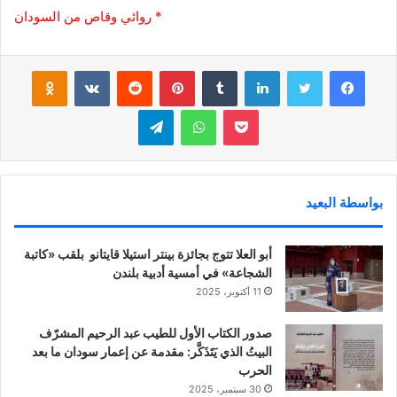
* روائي وقاص من السودان
فيسبوك
تويتر
لينكدإن
‏Tumblr
بينتيريست
‏Reddit
‏VKontakte
Odnoklassniki
بوكيت
واتساب
تيلقرام
بواسطة البعيد
أبو العلا تتوج بجائزة بينتر استيلا قايتانو بلقب «كاتبة
الشجاعة» في أمسية أدبية بلندن
11 أكتوبر، 2025
صدور الكتاب الأول للطيب عبد الرحيم المشرّف
البيتُ الذي يَتَذَكَّر: مقدمة عن إعمار سودان ما بعد
الحرب
30 سبتمبر، 2025