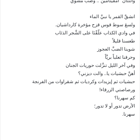
واثنتان “أمفيتامين”.. وضبٌّ مشوي
انشقَّ القمر يا نبيَّ الماء
ولسعَ سوط قوس قزح مؤخرة كارداشيان.
في وادي الكذاب علّقْنَا على الشَّجر الذئاب
طعسنا قليلاً
شوينا الضبَّ العجوز
وحرقنا ثعلباً بريَّاً
وفي آخر الليل تنزَّلت حوريات الجنان
أهنَّ حبشيات يا.. والت ديزني؟
حبشيات ثم إيزيدات وكرديات ثم شقراوات من الفرنجة
ورصاصتي الزرقاء!
كم سهرنا؟
الأرض تدور أو لا تدور؛
سهرنا.