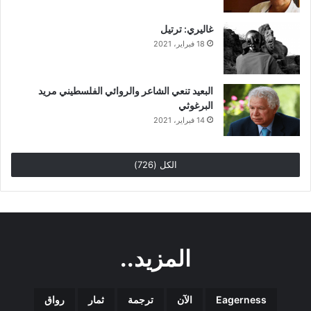
غاليري: ترتيل
18 فبراير، 2021
البعيد تنعي الشاعر والروائي الفلسطيني مريد
البرغوثي
14 فبراير، 2021
الكل (726)
المزيد..
Eagerness
الآن
ترجمة
ثمار
رواق