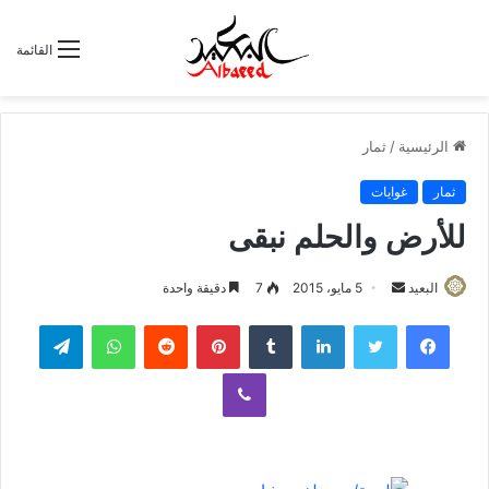
القائمة
الرئيسية
/
ثمار
ثمار
غوايات
للأرض والحلم نبقى
البعيد
أ
5 مايو، 2015
7
دقيقة واحدة
ر
لينكدإن
‏Tumblr
بينتيريست
‏Reddit
واتساب
تيلقرام
س
ل
ڤايبر
ب
ر
ي
د