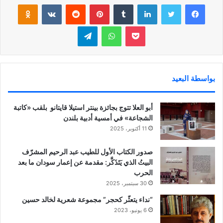
فيسبوك
تويتر
لينكدإن
‏Tumblr
بينتيريست
‏Reddit
‏VKontakte
Odnoklassniki
بوكيت
واتساب
تيلقرام
بواسطة البعيد
أبو العلا تتوج بجائزة بينتر استيلا قايتانو بلقب «كاتبة
الشجاعة» في أمسية أدبية بلندن
11 أكتوبر، 2025
صدور الكتاب الأول للطيب عبد الرحيم المشرّف
البيتُ الذي يَتَذَكَّر: مقدمة عن إعمار سودان ما بعد
الحرب
30 سبتمبر، 2025
“نداء يتعثّر كحجر” مجموعة شعرية لخالد حسين
6 يونيو، 2023