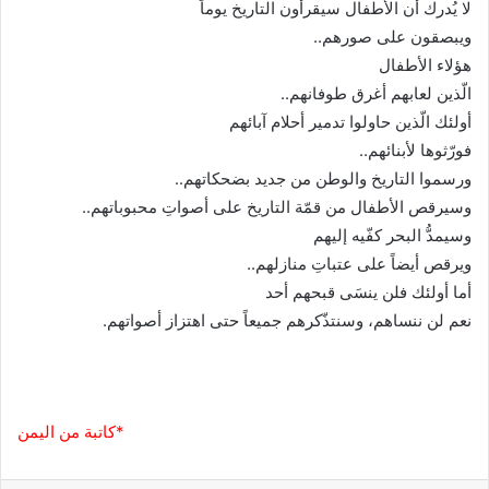
لا يُدرك أن الأطفال سيقرأون التاريخ يوماً
ويبصقون على صورهم..
هؤلاء الأطفال
الّذين لعابهم أغرق طوفانهم..
أولئك الّذين حاولوا تدمير أحلام آبائهم
فورّثوها لأبنائهم..
ورسموا التاريخ والوطن من جديد بضحكاتهم..
وسيرقص الأطفال من قمّة التاريخ على أصواتِ محبوباتهم..
وسيمدُّ البحر كفّيه إليهم
ويرقص أيضاً على عتباتِ منازلهم..
أما أولئك فلن ينسَى قبحهم أحد
نعم لن ننساهم، وسنتذّكرهم جميعاً حتى اهتزاز أصواتهم.
*كاتبة من اليمن