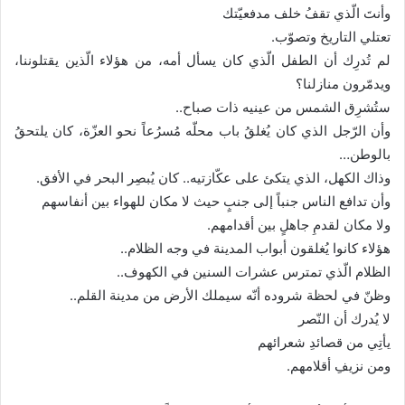
وأنتَ الّذي تقفُ خلف مدفعيّتك
تعتلي التاريخ وتصوّب.
لم تُدرِك أن الطفل الّذي كان يسأل أمه، من هؤلاء الّذين يقتلوننا،
ويدمّرون منازلنا؟
ستُشرِق الشمس من عينيه ذات صباح..
وأن الرّجل الذي كان يُغلقُ باب محلّه مُسرُعاً نحو العزّة، كان يلتحقُ
بالوطن…
وذاك الكهل، الذي يتكئ على عكّازتيه.. كان يُبصِر البحر في الأفق.
وأن تدافع الناس جنباً إلى جنبٍ حيث لا مكان للهواء بين أنفاسهم
ولا مكان لقدمِ جاهلٍ بين أقدامهم.
هؤلاء كانوا يُغلقون أبواب المدينة في وجه الظلام..
الظلام الّذي تمترس عشرات السنين في الكهوف..
وظنّ في لحظة شروده أنّه سيملك الأرض من مدينة القلم..
لا يُدرك أن النّصر
يأتِي من قصائدِ شعرائهم
ومن نزيفِ أقلامهم.