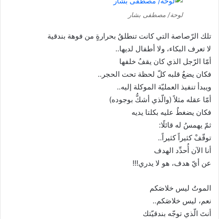
ا
لوحة/ مصطفى بشار
إ
ل
تلك الرّصاصة التي كانت تنطلقُ بحرارةٍ من فوهة بندقية
ك
لا تعرف البكاء، ولا أطفال لديها..
ت
أمّا الرّجل الذي كان يقفُ خلفها
ر
فكان يضعُ قلبه كلّ لحظة تحت الحجر..
و
ن
ويبدأ تنفيذ العمليّة الموكلة إليه..
ي
أمّا عقله مثلاً (والّذي أشكُّ بوجوده)
ا
فكان يضغطُ عليه بكلتا يديه
ثمّ يهمسُ له قائلًا:
توقّفْ كثيراً كثيراً..
أنا الآن أُحدِّد الهدف
عن أيّ هدف، هو لا يدري!!!
الموتُ ليس خلاصَكم
نعم، ليس خلاصَكم..
أنتَ الّذي توجّه بندقيّتك