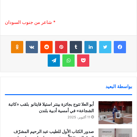
* شاعر من جنوب السودان
فيسبوك
تويتر
لينكدإن
‏Tumblr
بينتيريست
‏Reddit
‏VKontakte
Odnoklassniki
بوكيت
واتساب
تيلقرام
بواسطة البعيد
أبو العلا تتوج بجائزة بينتر استيلا قايتانو بلقب «كاتبة
الشجاعة» في أمسية أدبية بلندن
11 أكتوبر، 2025
صدور الكتاب الأول للطيب عبد الرحيم المشرّف