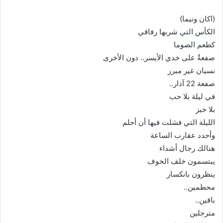
ا
إ
(اكان ونيما)
ل
الكأس التي شربها رفاقي
ك
كطعم الضوما
ت
صفعةٌ على خدي الأيسر.. دون الأخرى
ر
نسيان غير مبرر
و
صفعة 22 آذار..
ن
في ليلة بلا حب
ي
بلا خبز
ا
الليلة التي فشلت فيها أن أحلم
وأحدد عقارب الساعة
هنالك رجال أشداء
يبتسمون خلف الخوف
ينظرون بانكسار
محطمين..
باقين..
مترجلين