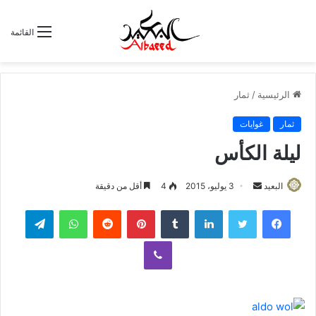
القائمة
الرئيسية
/
ثمار
ثمار
غوايات
ليلة الكأس
البعيد
أ
3 يوليو، 2015
4
أقل من دقيقة
ر
لينكدإن
‏Tumblr
بينتيريست
‏Reddit
واتساب
تيلقرام
س
ل
ڤايبر
ب
ر
ي
د