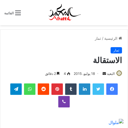
القائمة
الرئيسية
/
ثمار
ثمار
الاستقالة
البعيد
أ
18 يوليو، 2015
4
2 دقائق
ر
لينكدإن
‏Tumblr
بينتيريست
‏Reddit
واتساب
تيلقرام
س
ل
ڤايبر
ب
ر
ي
د