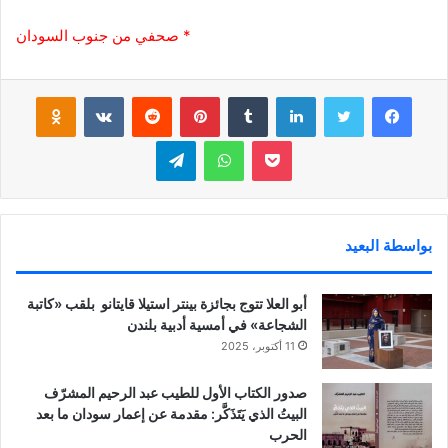
* صحفي من جنوب السودان
فيسبوك
تويتر
لينكدإن
‏Tumblr
بينتيريست
‏Reddit
‏VKontakte
Odnoklassniki
بوكيت
واتساب
تيلقرام
بواسطة البعيد
أبو العلا تتوج بجائزة بينتر استيلا قايتانو بلقب «كاتبة
الشجاعة» في أمسية أدبية بلندن
11 أكتوبر، 2025
صدور الكتاب الأول للطيب عبد الرحيم المشرّف
البيتُ الذي يَتَذَكَّر: مقدمة عن إعمار سودان ما بعد
الحرب