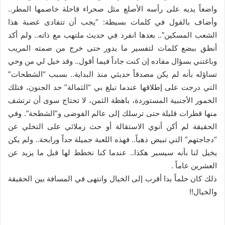
واضعاً يديه على رأسه الأصلع مثل صحراء قاحلة خاصمها المطر..
وأضاف بالقول في كلمات بسيطة: “يجب أن تتفادى غضبة هذا
الشعب المسكين”.. بعدها انفرد في حديث ملتهب مع ذاته.. ولم أكد
أنطق ببضع كلمات لتفسير ما يدور حتى خرج من صمته المريب
وباغتني بسؤال مفاده إن كنت جاداً فيما أقول.. وقد خيل لي من وحي
تساؤله بأنه لم يكن مصدقاً حديثي منذ البداية.. بسبب “الشطحات”
التي درجت على إطلاقها عندما تبلغ بي “الثمالة” حد الجنون، فتلك
الخمور الأجنبية المستوردة، باهظة الثمن، لا تحتاج سوى أن ترتشف
منها قطرات قليلة حتى ترسلك إلى عالم الفوضى و”الشطحة”. وفي
الحقيقة لم أكن أنوي الاستقالة أو حث زملائي على التخلي عن
“دجاجتهم” التي تبيض ذهباً.. فهذه اللعبة جميلة جداً ورابحة.. ولم يكن
يخيل لنا بأنه سيسير هكذا.. عندما كنا نخطط لها قبل ما يزيد عن
العشرين عاماً .
ذلك كان حلماً بدا أقرب إلى الخيال وانتهى في المسافة بين الحقيقة
والخيال!!