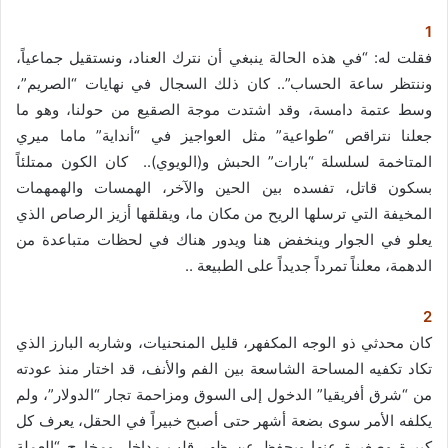
ا
إ
1
ل
فقلت له: “في هذه الحالة ينبغي أن نترك العناد، ونستقيل جماعياً،
ك
وننتظر ساعة الحساب”.. كان ذلك السجال في نهايات “الصريم”،
ت
وسط عتمة دامسة، وقد اشتدت موجة الصقيع من حولنا، وهو ما
ر
جعلنا نتراقص “طواعية” مثل العواجيز في “أنداية” ماما ميري
و
المتاخمة لسلسلة “بارات” الحبش و(الويوي).. كان الكون ممتلئاً
ن
بسكون قاتل، تفسده بين الحين والآخر، الهمسات والهمهمات
ي
المخيفة التي ترسلها الريح من مكان ما، ويقلقها أزيز الرصاص الذي
ا
يعلو في الجوار وينخفض هنا ويدور هناك في لحظات متباعدة من
الدهمة، معلناً تمرداً جديداً على الطبيعة ..
2
كان محدثي ذو الوجه المكفهر، قليل المنحنيات، وشاربه البارز الذي
تكاد تكفيه المساحة الشاسعة بين الفم والأنف، قد اختار منذ عودته
من “شرق أفريقيا” الدخول إلى السوق ومزاحمة تجار “الدولار”، ولم
يكلفه الأمر سوى بضعة أشهر حتى أصبح خبيراً في الحقل، يعرف كل
كبيرة وصغيرة عنها ويحفظ عن ظهر قلب مداخل ومخارج “العملة