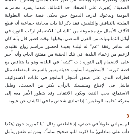
الصعبة”، يُجبرك على الضحك حد الثمالة، عندما يسرد مغامراته
اليومية ويدعوك لذرف الدموع حين يحكي قصة حياته البطولية
المليئة بالتناقض والتلفيق، فقد ذكر لنا ذات محادثة جماعية أنه قطع
الآلاف الأميال مع مجموعة من “الشبان” للانضمام لركب الثورة في
أوائل الثمانينيات من القرن الماضي، وقبلها بوقت قصير قال بأنه كان
قد سافر رفقة “عم” له لبلدة بعيدة لحضور مراسم زواج تقليدي
لزعيم من زعماء البلدة، في تلك الحقبة من مفتتح العام، وأنه أُجبر
على الانضمام إلى الثورة ذات “كشة” في البلدة، وهو ما يتناقض مع
قصة “ثورته” الأسطورية. أسلوب حديثه يتميز بالسرعة المتقطعة مثل
قطرات الندى على صفق أشجار المانجو في غابات الاستوائية..
فاشل في الإقناع ومتمسك بالرأي، يكثر من الحديث، وقليل
الاستماع، يحب النقد، ويكره الانتقاد.. وقد يتطور الأمر معه إلى
معركة “حامية الوطيس” إذا تمادى شخص ما في الكشف عن عيوبه.
3
لم يمهلني طويلاً في حديثي، إذ قاطعني وقال: “يا كموريد جون (هكذا
دأب على مناداتي) ما ذكرته للتو صحيح تماماً”.. ومن ثم طفق يتأمل