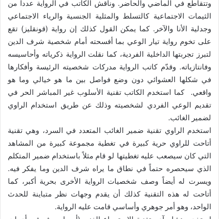
وتتقاطع في الماضي والحاضر. وناقش الكاتب في الرواية عدداً من
الثيمات الاجتماعية كالتسلط والمثلية الجنسية والرياء الاجتماعي
وجدلية الأنا والآخر. كما يمكن القول كذلك إن رواية (قونقليز) تقع
على تخوم رواية تيار الوعي بما أفسحته أمام شخصية شرف الدين
لتبرز تجربتها الداخلية الفردية، كما نقلت الرواية ذكرياته وأحاسيسه
وفانتازياته. وقدّم كاتب الرواية مدركات شخصيته الرئيسة وأفكارها
في شكلها العشوائي دون وضع فواصل بين ما هو خيالي وما هو
واقعي. كما استخدم الكاتب تقنية الأسلوب غير المباشر الحر في
تقديم الوعي الفردي لشخصيته وذلك عن طريق استخدام الراوي
لضمير الغائب.
استخدم الراوي تقنية ضمير الغائب المتعدد في السرد، وهي تقنية
أتاحت للراوي حرية كبيرة في تغطية مجموعة كبيرة من المشاهد
التي كان سيصعب عليه تغطيتها لو قام مثلاً باستخدام ضمير المتكلم
الذي سيحصره حتماً في نطاق ما يراه شرف الدين وما يفكر فيه.
ويسرت له أيضاً وصف شخصيات الرواية الأخرى بحرية أكبر، كما
أتاحت له هذه التقنية كذلك أن يقدم وجهات نظر متباينة للحدث
الواحد، وهو أمر جوهري وأساسي قامت عليه الرواية.