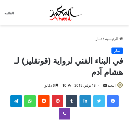
القائمة
الرئيسية
/
ثمار
ثمار
في البناء الفني لرواية (قونقليز) لـ
هشام آدم
البعيد
أ
18 يوليو، 2015
10
6 دقائق
ر
لينكدإن
‏Tumblr
بينتيريست
‏Reddit
واتساب
تيلقرام
س
ل
ڤايبر
ب
ر
ي