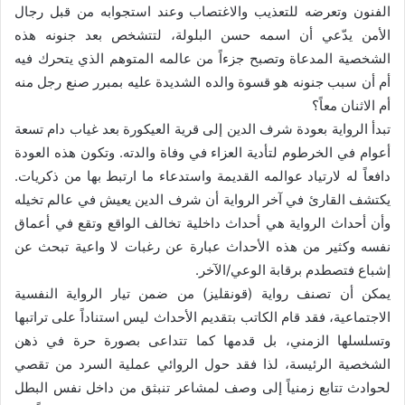
الفنون وتعرضه للتعذيب والاغتصاب وعند استجوابه من قبل رجال
الأمن يدّعي أن اسمه حسن البلولة، لتتشخص بعد جنونه هذه
الشخصية المدعاة وتصبح جزءاً من عالمه المتوهم الذي يتحرك فيه
أم أن سبب جنونه هو قسوة والده الشديدة عليه بمبرر صنع رجل منه
أم الاثنان معاً؟
تبدأ الرواية بعودة شرف الدين إلى قرية العيكورة بعد غياب دام تسعة
أعوام في الخرطوم لتأدية العزاء في وفاة والدته. وتكون هذه العودة
دافعاً له لارتياد عوالمه القديمة واستدعاء ما ارتبط بها من ذكريات.
يكتشف القارئ في آخر الرواية أن شرف الدين يعيش في عالم تخيله
وأن أحداث الرواية هي أحداث داخلية تخالف الواقع وتقع في أعماق
نفسه وكثير من هذه الأحداث عبارة عن رغبات لا واعية تبحث عن
إشباع فتصطدم برقابة الوعي/الآخر.
يمكن أن تصنف رواية (قونقليز) من ضمن تيار الرواية النفسية
الاجتماعية، فقد قام الكاتب بتقديم الأحداث ليس استناداً على تراتبها
وتسلسلها الزمني، بل قدمها كما تتداعى بصورة حرة في ذهن
الشخصية الرئيسة، لذا فقد حول الروائي عملية السرد من تقصي
لحوادث تتابع زمنياً إلى وصف لمشاعر تنبثق من داخل نفس البطل