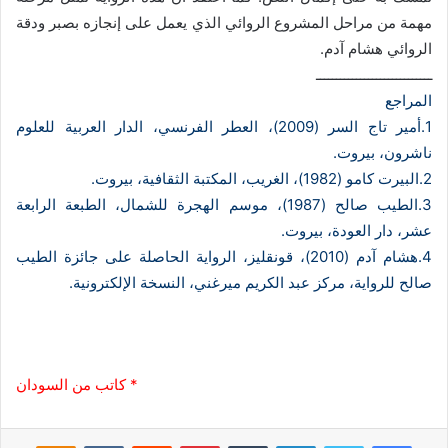
مهمة من مراحل المشروع الروائي الذي يعمل على إنجازه بصبر ودقة
الروائي هشام آدم.
ـــــــــــــــــــــــــــــ
المراجع
1.أمير تاج السر (2009)، العطر الفرنسي، الدار العربية للعلوم
ناشرون، بيروت.
2.البيرت كامو (1982)، الغريب، المكتبة الثقافية، بيروت.
3.الطيب صالح (1987)، موسم الهجرة للشمال، الطبعة الرابعة
عشر، دار العودة، بيروت.
4.هشام آدم (2010)، قونقليز، الرواية الحاصلة على جائزة الطيب
صالح للرواية، مركز عبد الكريم ميرغني، النسخة الإلكترونية.
* كاتب من السودان
فيسبوك
تويتر
لينكدإن
‏Tumblr
بينتيريست
‏Reddit
‏VKontakte
Odnoklassniki