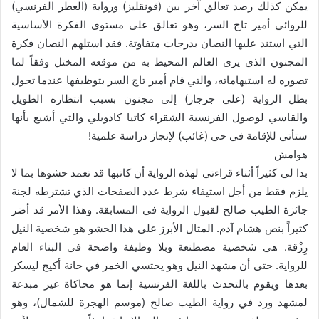
يمكن كذلك رصد تعالق آخر بين (قونقليز) ورواية (العطر الفرنسي)
للروائي أمير تاج السر، وهو تعالق على مستوى الفكرة الأساسية
التي استند عليها النصان بدرجات متفاوتة. فقد استلهم النصان فكرة
المجنون الذي يرى العالم المحيط به من موقعه المختل وفقاً لما
تصوره له استيهاماته، والتي قام أمير تاج السر بتوظيفها عندما تحول
بطل الرواية (علي جرجار) إلى مجنون بسبب انتظاره الطويل
والقاسي لوصول الفرنسية الشقراء كاتيا كادويلي والتي أشيع بأنها
ستأتي للإقامة في حي (غائب) لإنجاز دراسة علمية!
هوامش
بدا لي كثيراً أثناء قراءتي لهذه الرواية أن كاتبها قد تعمد حشوها بما لا
يلزم فقط من أجل استيفاء شرط عدد الصفحات الذي تشترطه لجنة
جائزة الطيب صالح لقبول الرواية في المسابقة. وهذا الأمر قد أضر
كثيراً بنص هشام آدم. المثال الأبرز على هذا الحشو هو شخصية النيل
رِزْقة. هي شخصية مصطنعة وبلا وظيفة واضحة في البناء العام
للرواية. حتى أن مشهد النيل وهو يحتسي الخمر في حانة أكيج ليسكر
بعدها ويقوم بالتحدث باللغة الفرنسية إنما هو محاكاة غير مبدعة
لمشهد ورد في رواية الطيب صالح (موسم الهجرة للشمال)، وهو