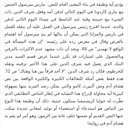
يؤدي أية وظيفة في بناء المعنى العام للنص. مارس ميرسول الجنس
مع ماري كاردونا في اليوم التالي لدفن أمه وفعل شرف الدين ذات
الشيء مع حبيبته وقية عبد الباسط في مساء اليوم الثاني لدفن
والدته. عندما اقترح رئيس ميرسول في العمل عليه أن ينقله للعمل
في باريس والمزايا التي يمكن أن ينالها لم يبدِ ميرسول أية اهتمام
بالعرض وقال في معرض رده على رئيسه: “إن هذه المسألة في
الواقع لا تهمني” ص 48. ونجد أن ذات مشهد عدم الاكتراث بالترقي
وبالحصول على امتيازات قد تكرر عندما عرض قسم السيد مدير
البنك الذي يعمل فيه شرف الدين على هذا الأخير ترقيته ونقله
للخرطوم، فكان رد شرف الدين: “لا أجد فرقاً بين هنا وهناك” ص 12.
هذه فقط بعض أمثلة للتعالقات الكبيرة والكثيرة الواقعة بين نص
هشام آدم ونص ألبيرت كامو والتي يمكن رصد المزيد منها بسهولة
كبيرة! أية محاولة لإدراج هذا التشابه في إطار التناص التطابقي الذي
نظّرت له جوليا كريستيفيا ستكون عبثية، ذلك أن وظيفة هذا النوع
من التناص هو استدعاء أو استقصاء أو توليد لمعاني جديدة سكت
عنها النص القديم أو ضمنها خلف غابة من الرموز، وهو أمر لم يقم به
هشام آدم في روايته!