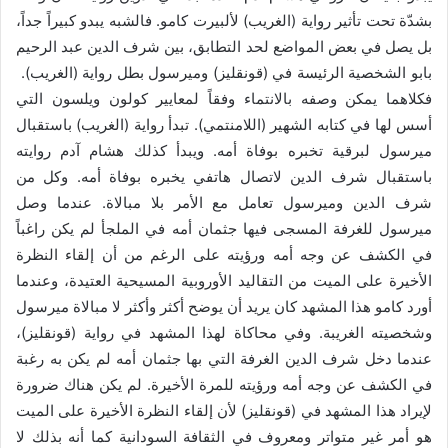
بشدّة تحت تأثير رواية (الغريب) لألبيرت كامو. فالشبه يبدو كبيراً جداً،
بل يصل في بعض المواضع لحد التطابق، بين شرف الدين عبد الرحيم
بابو الشخصية الرئيسة في (قونقليز) وميرسول بطل رواية (الغريب).
فكلاهما يمكن وصفه بالانتماء وفقاً لمعايير كولون ويلسون التي
أسس لها في كتابه الشهير (اللامنتمي). تبدأ رواية (الغريب) باستقبال
ميرسول لبرقية تخبره بوفاة أمه. ويبدأ كذلك هشام آدم روايته
باستقبال شرف الدين لاتصال هاتفي يخبره بوفاة أمه. وكل من
شرف الدين وميرسول تعامل مع الأمر بلا مبالاة. عندما وصل
ميرسول للغرفة المسجى فيها جثمان أمه في الملجأ لم يكن راغباً
في الكشف عن وجه أمه ورؤيته على الرغم من أن إلقاء النظرة
الأخيرة على الميت من التقاليد الأوروبية المسيحية العتيدة، وعندما
أورد كامو هذا المشهد كان يريد أن يوضح أكثر وأكثر لا مبالاة ميرسول
وشخصيته الغريبة. وفي محاكاة لهذا المشهد في رواية (قونقليز)،
عندما دخل شرف الدين الغرفة التي بها جثمان أمه لم يكن به رغبة
في الكشف عن وجه أمه ورؤيته للمرة الأخيرة. لم يكن هناك ضرورة
لإيراد هذا المشهد في (قونقليز) لأن إلقاء النظرة الأخيرة على الميت
هو أمر غير متواتر ومعروف في الثقافة السودانية كما أنه بذلك لا