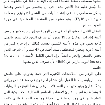
مشهد مصطفى سعيد عندما ذهب إلى الإنداية باحثاً عن محجوب لأمر
ما ليُصرّ عليه هذا الأخير بشدة في أن يحتسي من الخمر وعندما
يسكر مصطفى يبدأ في إنشاد أبيات من الشعر الإنجليزي بفصاحة
كبيرة (ص 17/18). وهو مشهد من المشاهد المفتاحية في رواية
الطيب صالح.
المثال الثاني للحشو الزائد في متن الرواية هو إيراد جزء كبير من نص
أغنية (نايرات الوجَن) ص 19 بمبرر أن شرف الدين كان يشعر بالملل
فأخذ يغني في هذه الأغنية ليُسلي نفسه. كذلك إيراد جزء كبير من
أغنية (غربة ومطر) لمصطفى سيد أحمد ص 47 بمبرر أن شرف الدين
يحس بالضجر والحزن. أيضاً إيراد النص الكامل لأغنية (No woman,
no cry) لبوب مارلي ص 49/50 لأن شرف الدين يحبها!
خاتمة
على الرغم من الملاحظات الكثيرة التي قمنا بتدوينها على هامش
هذه الرواية، يمكننا القول بأن هشام آدم نجح في صناعة نص روائي
يشدّ القارئ ويثير كثيراً من التساؤلات، رغم أن هذا النوع من الروايات
لا يشدّ عادة انتباه القارئ لافتقاده للعناصر الشكلية الكلاسيكية التي
اعتاد عليها في روايات ما قبل الحداثة وما بعد الحداثة والتي كانت
تمسك به حتى إكمال النص. كما أعتقد أن هذه الرواية تمثل مرحلة