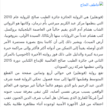
د
ا
إ
(قونقليز) هي الرواية الحائزة جائزة الطيب صالح للرواية عام 2010
ل
التي ينظمها مركز عبد الكريم ميرغني بأُم درمان، وكاتبها هو الروائي
ك
الشاب هشام آدم الذي يقيم حالياً في العاصمة البلجيكية بروكسل.
ت
كتب هشام عدداً من الروايات منها (أرتكاكا، السيدة الأولى، بتروفوبيا،
ر
أرض الميت)، ويشير ذلك إلى أن كاتبنا ينتج بصورة مستمرة الأمر
و
الذي أوصله يقيناً إلى التمكن من أدواته أكثر فأكثر وإلى مراكمة خبرة
ن
سردية كبيرة والدليل على ذلك فوز روايته الأخيرة (كاجومي) بالمركز
ي
الثاني في جائزة الطيب صالح العالمية للإبداع الكتابي دورة 2015
ا
والتي تنظمها شركة زين السودان.
تقع رواية (قونقليز) في حوالي أربع وثمانين صفحة من القطع
المتوسط وقسّمها كاتبها إلى ستة فصول. تحكي الرواية قصة شرف
الدين عبد الرحيم بابو الذي يتوهم عالماً خيالياً غير موجود في العالم
الواقعي بسبب مرض نفسي أصابه، لكن تبقى معرفة سبب جنونه
أمراً مُربكاً للقارئ الذي يتساءل: هل أصاب شرف الدين الجنون عقب
اعتقاله من قبل الأجهزة الأمنية لوجوده أثناء مظاهرة طلابية بكلية