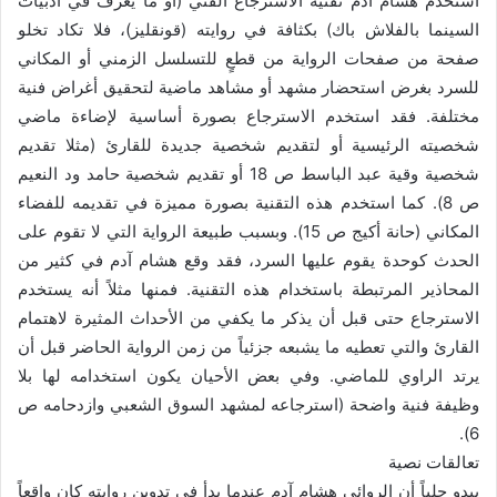
استخدم هشام آدم تقنية الاسترجاع الفني (أو ما يعرف في أدبيات
السينما بالفلاش باك) بكثافة في روايته (قونقليز)، فلا تكاد تخلو
صفحة من صفحات الرواية من قطعٍ للتسلسل الزمني أو المكاني
للسرد بغرض استحضار مشهد أو مشاهد ماضية لتحقيق أغراض فنية
مختلفة. فقد استخدم الاسترجاع بصورة أساسية لإضاءة ماضي
شخصيته الرئيسية أو لتقديم شخصية جديدة للقارئ (مثلا تقديم
شخصية وقية عبد الباسط ص 18 أو تقديم شخصية حامد ود النعيم
ص 8). كما استخدم هذه التقنية بصورة مميزة في تقديمه للفضاء
المكاني (حانة أكيج ص 15). وبسبب طبيعة الرواية التي لا تقوم على
الحدث كوحدة يقوم عليها السرد، فقد وقع هشام آدم في كثير من
المحاذير المرتبطة باستخدام هذه التقنية. فمنها مثلاً أنه يستخدم
الاسترجاع حتى قبل أن يذكر ما يكفي من الأحداث المثيرة لاهتمام
القارئ والتي تعطيه ما يشبعه جزئياً من زمن الرواية الحاضر قبل أن
يرتد الراوي للماضي. وفي بعض الأحيان يكون استخدامه لها بلا
وظيفة فنية واضحة (استرجاعه لمشهد السوق الشعبي وازدحامه ص
6).
تعالقات نصية
يبدو جلياً أن الروائي هشام آدم عندما بدأ في تدوين روايته كان واقعاً