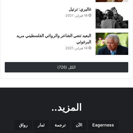
غاليري: ترتيل
18 فبراير، 2021
البعيد تنعي الشاعر والروائي الفلسطيني مريد
البرغوثي
14 فبراير، 2021
الكل (726)
المزيد..
Eagerness
الآن
ترجمة
ثمار
رواق