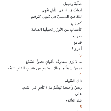
ر
صلْبةٌ وتَسِيل
و
أبوابُ مَن؟، في اللّيلِ تَعْوِي
ن
للخَافتِ المنسيِّ في كَتفِي كتَرقيةٍ
ي
كمِيزَانٍ
ا
كأنسابٍ من الأوزَارِ تَحمِلُها القيامةُ
صوبَ
قيامةٍ
أخرى؟
3
ما لا يُرَى سَتدرِكُه بألوانٍ تخضُّ السّمْعَ
تجسُّ شيئاً ما هناك.. بخَيطٍ من سَبيبِ القَلبِ تَتبَعُه.
4
تلك السِّهام..
ريشٌ وأجنحةٌ تَهَشَّمُ ملءَ كأسٍ في النّدم.
على
تلك السَّلام.
5