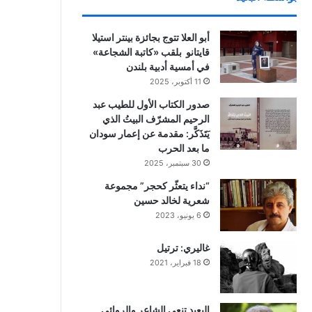
أبو العلا تتوج بجائزة بينتر استيلا
قايتانو بلقب «كاتبة الشجاعة»
في أمسية أدبية بلندن
11 أكتوبر، 2025
صدور الكتاب الأول للطيب عبد
الرحيم المشرّف البيتُ الذي
يَتَذَكَّر: مقدمة عن إعمار سودان
ما بعد الحرب
30 سبتمبر، 2025
“نداء يتعثّر كحجر” مجموعة
شعرية لخالد حسين
6 يونيو، 2023
غاليري: ترتيل
18 فبراير، 2021
البعيد تنعي الشاعر والروائي