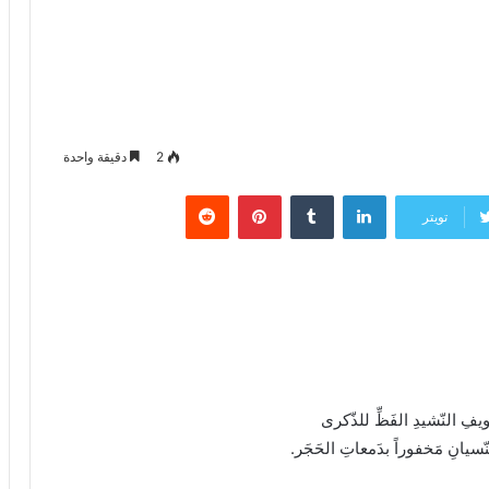
2
دقيقة واحدة
لينكدإن
‏Tumblr
بينتيريست
‏Reddit
تويتر
اويفِ النّشيدِ الفَظِّ للذّكرى
نّسيانِ مَخفوراً بدَمعاتِ الحَجَر.