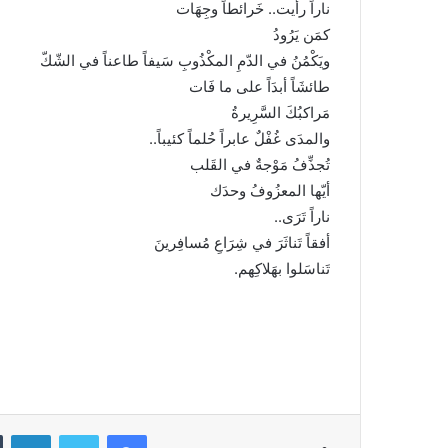
ناراً رأيت.. خَرائطاً وجِهَات
كمَن يَرُودُ
ويَكْمُنُ في الدّمِ المكْذُوبِ سَيفاً طاعناً في الشّكّ
طائشَاً أبدَاً على ما فَات
مَراكبُكَ السَّرِيرةُ
والمدَى غُفْلٌ عابراً حُلماً كئيباً..
تُجذِّفُ مَوْجةٌ في القَلب
أيّها المعزُوفُ وحدَك
ناراً تَرَى..
أفقاً تَناثَرَ في شِرَاعِ مُسافِرينَ
تَناسَلوا بهَلاكِهم.
فيسبوك
تويتر
لينكدإن