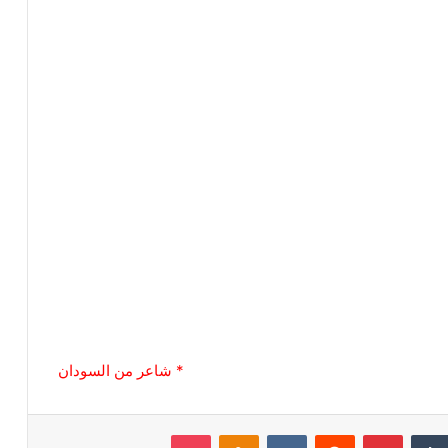
* شاعر من السودان
‏Tumblr
بينتيريست
‏Reddit
‏VKontakte
Odnoklassniki
بوكيت