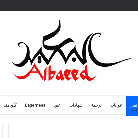
ية
ثمار
غوايات
ترجمة
شهادات
عين
Eagerness
كُـن منـا