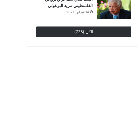
الفلسطيني مريد البرغوثي
14 فبراير، 2021
الكل (726)