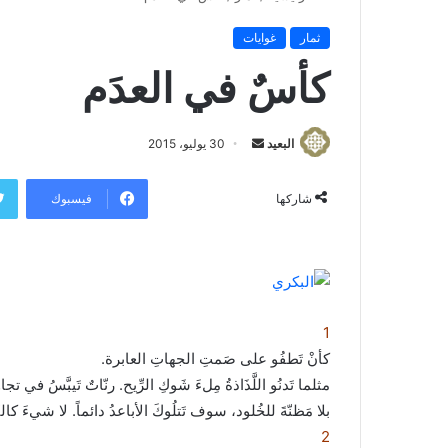
ثمار
غوايات
كأسٌ في العدَم
البعيد
أ
30 يوليو، 2015
ر
س
فيسبوك
شاركها
ل
ب
ر
ي
د
1
ا
كأنْ تَطفُو على صَمتِ الجهاتِ العابرة.
إ
مثلما تَدنُو اللَّذَاذةُ مِلءَ شَوكِ الرِّيح. رنّاتٌ تَيبَّسُ في تج
ل
ك
بلا مَظنّةَ للخُلود، سوف تَتلُوكَ الأباعدُ دائماً. لا شيءَ كال
ت
2