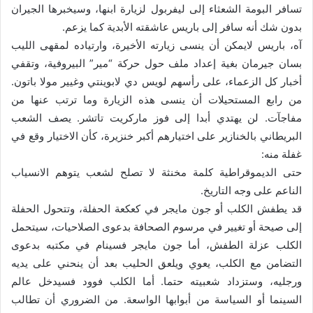
تسافر البومة الشعثاء إلى ليفربول لزيارة ابنها، وسيخبرها الجيران
بدون شك أنه سافر إلى باريس عاشقته الأبدية كما يزعم.
آه، باريس لايمكن أن ينسى زيارته الأخيرة، وارتياده لمقهى الليب
بسان جيرمان بغية إعداد ملف حول حركة “مير” البيروفية، وتقفي
أخبار كل الزعماء، على رأسهم لويس دي لابوينتي وغيير مولا باتون.
من رابع المستحيلات أن ينسى هذه الزيارة وما ترتب عنها من
مفاجآت. لن يهتدي أبدا إلى فوز ماركريت تاتشر. يصف الشعب
البريطاني بالخنازير على اختيارهم أكبر خنزيرة، كأن الاختيار وقع في
غفلة منه:
حتى الديموقراطية كلمة مخنثة لا تصلح لشعب يتوهم الانسياب
الناعم على وجه التاريخ.
قد يطفش الكلب أو جون مايجر في كعكعة الحفلة، وتتحول الحفلة
إلى صيحة أو تغيير في مرسوم الصحافة بدعوى الصلاحيات، سيتحمل
الكلب عزلة الطفش، أما جون مايجر فسينام في مكتبه بدعوى
التضامن مع الكلب، يعوي ويلعق الحليب بعد أن ينحني على يديه
ورجليه، وستزداد شعبيته حتما. أما الكلب فوود فسيدخل عالم
السينما أو السياسة من أبوابها الواسعة. من الضروري أن تطالب