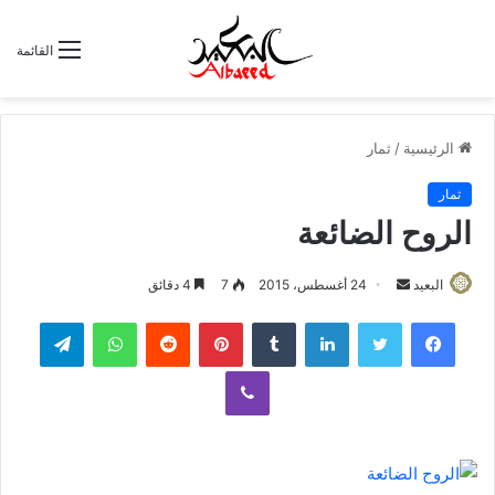
القائمة
الرئيسية
/
ثمار
ثمار
الروح الضائعة
البعيد
أ
24 أغسطس، 2015
7
4 دقائق
ر
لينكدإن
‏Tumblr
بينتيريست
‏Reddit
واتساب
تيلقرام
س
ل
ڤايبر
ب
ر
ي
د