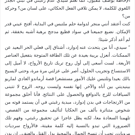
الإحاطة بوصف مقبول، كما تعلم سيدي عدم رغبتي في تبني الجذر
اللغوي للكلمة، لا يمكن تلافي الفعل الحكائي، على لسان من؟ وحركة
من؟
كنت أعتقد أنني منجر لدوامة حلم ملتبس في البداية، أفتح عيني قدر
الإمكان. نضيع جميعنا في سواد فظيع مدجج برهبة أشبه بخفقة، ثم
لم أعد أذكر شيئا:
” سيدي، أنا من يتحدث عنه إدوارد، أشتاق إلى فعلي الحر البعيد عن
الممكنات. أنعزل بريبة بعيدة عن تلك الطاقة المتوجة بتفعيل العناصر
الأربعة.. لست أسعى إلى أول روح تربك تاريخ الأرواح، لا أميل إلى
الاستنساخ وتجريب الحلول، أصر على عزلتي مرة مرة، وحتى لايسيح
بالك بعيدا وتلتبس عليك الأمور مستشعرا قصة أرماندو العادي لماريو
بينيديتي بين أناه والآخر. إنها نفسه وليست روحه. الروح لا تتبنى
السياقات للزج بالدوافع والحصول على النتائج. فأنا أخلق مجموعة
من الارتجاجات في بدن إدوارد، مبدية رغبتي في أن يستمد قوته من
شخوص متناثرة بألف من الحكايا لتأليف مجموعة من القصص،
تلهمنا السعادة معا، لكنه يظل عاجزا عن تحقيق رغبتي، وفهم تلك
الصيرورة التي تبدو بالنسبة إليه كلمة مقيتة، فالأرواح سرديات
مرويات، تحب أن تنسخ الجمال والمحبة بدل القتل والعنف.. إن بدن