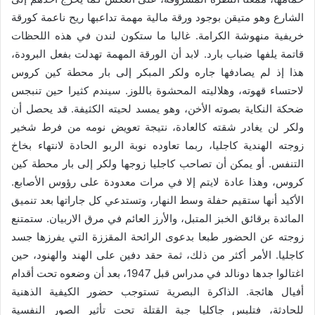
الشارع وهو متيقن بوجود ورقة مالية مهمة تداعبها ريح ناعمة كورقة
خريفية منهوشة الكرامة. غالبا ما ستكون لندن في هذه اللحظات
قاتمة يلفها ضباب بارد. لابد أن الورقة المهمة تهدلت بفعل البرودة،
هذا إذ لم يصادفها جاره ولكر المبكر إلى بار محطة كين كروس
لاحتساء قهوته، وهلاليته المحشوة باللوز. سيندم كثيرا حين تنبجس
ضحكة النكاية بصوته الأخن، وهو يمسد لحيته الكثيفة. قد يحصل أن
ولكر لن يغادر شقته كالعادة، نتيجة تعويض نومه من فرط شخير
زوجته الهندية كاجليا، ربما تعاوده نوبة الربو الحادة لانتهاء بخاخ
التنفس. أو يمكن أن تصاحب كاجليا زوجها ولكر إلى بار محطة كين
كروس، وهذا عادة لايتم إلا في مرات معدودة على رؤوس الأصابع.
الأكيد أنها ستقيم حفلة وسط النهار، وتستدعي كل جاراتها بعد تنميق
المائدة برقائق الخبز المتبل، والأرز العائم في مرق الاربيان. ستمتنع
زوجته عن الحضور طبعا بدعوى الرائحة المقززة التي يفرزها جسد
كاجليا. الأمر أكثر من ذلك، ثمة حقد دفين على الهند والهنود، حين
اغتالوا جدها دونالد في مدراس قبل 1947، بعد أن وضعوه تحت أقدام
أفيال هائجة. الذاكرة البصرية تستوجب حضور الكيفية الذهنية
للحادثة، فتلبس جاكليا جبة القتلة تحت تأثير الصور النفسية