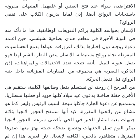
الافتراضية، سواء عند فتح العينين أو غلقهما. المنبهات مقرونة
باستجابات الروائح أيضا. إذن لماذا يدربون الكلاب على تقفي
الروائح؟
الإنسان بحواسه الكلبية يراكم التنويعات الوظائفية، هذا ما تأكد منه
في النوبة الأخيرة في مطعم هندي بضاحية تشيلسي، حين اعتمد
دعوة زوجته دون إخبارها بذلك، اغرورقت عيناها بدمع الحساسيات
المفرطة تجاه روائح مستبطنة. الإنسان يتقن النظر بالشم لهذا فهو
يقفل عيونه للميل بأنفه نتيجة تعدد الاحتمالات والمراهنات، إذن
الذاكرة البصرية هي مجموعة من المقاربات الفيزيائية داخل بنية
الروائح قبل تفعيل الحركة.
من المرجح أن زوجته لن تستسلم بفعل وظائفها الكلبية، ستقيم هي
الأخرى حفلة صاخبة بدعوى عيد ميلاد كلبها فوود أو قطتها نسطازيا،
وستمتنع عن دعوة الجارة جاكليا نتيجة السبب الرئيس وليس كما هو
مشاع عن رائحتها المقززة. لابد أنها ستنفح العجوز لانجيا بثلاثة
جنيهات بغية انتشار الخبر في الحي بأقصى سرعة. العجوز لانجيا
بمكر البوم تقبل الجنيهات وتتصنع ضحكة خبيثة يهتز معها صدرها
المترهل، متظاهرة بالخبرة الكافية لإشعال نار الغيرة. هذا إن لم