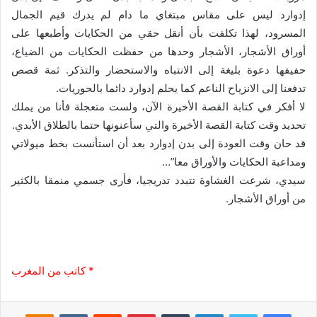
إدوارد ليس على مقاس مبتغاي ما دام لم يدرك قيم الجمال
المسرود، لهذا تكلفت بأن أنقل حقي من الحكايات وأطبعها على
أوراق الأشجار، الأشجار وحدها من حفظت الحكايات من الضياع،
حفيفها دعوة بليغة إلى الانتباه والاستحضار والتذكر. ثمة قصص
تدفعنا إلى الانزياح الناعم كما يحلم إدوارد دائما بالحوريات.
لا أفكر في كتابة القصة الأخيرة الآن، ولست متعجلة فأنا من يملك
تحديد وقت كتابة القصة الأخيرة والتي سأعنونها حتما بالطلاق الأبدي.
قد حان وقت العودة إلى بدن إدوارد بعد أن استأنست بخط ميولاتي
ومداعبة الحكايات والأوراق معا”…
سيدي، شرعت الغشاوة تتبدد تدريجيا، فأرى جسمي منمقا بالكثير
من أوراق الأشجار.
* كاتب من المغرب
فيسبوك
تويتر
لينكدإن
‏Tumblr
بينتيريست
‏Reddit
‏VKontakte
Odnoklassniki