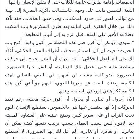
الجمعيات بإقامة طائرات خاصة للكلاب حتى لا يقلق الإنسان راحتها.
أشعة الشمس مالت على وجهه، فاستمالت ذاكرته البصرية إلى سِنة
من توالي الصور في حدود الممكنات، وفي حدود العلاقات، فقد تأكد
ذلك من خلال القفزة التي انتابته بعد طرق السكرتيرة باب المكتب
لاطلاعه الأخير على الملف قبل الزج به إلى أنياب المطبعة:
” سيدي، لايمكن أن أقرر حتى هذه اللحظة من أكون وكيف أفتح باب
الحديث؟ حيث إن كل الضمائر تتجاذب أطراف الفعل الحكائي، أؤكد
لك على أنه الفعل الحكائي؛ وأنت تدرك أن الفعل يحتاج إلى حركات
مسلطة عليه حتى تحصل تلك الدينامية، أو لنقل عنها الصيرورة،
الصيرورة تبدو كلمة مقيتة، لن أسهب في التبني اللساني لهذه
الكلمة، وضنك البحث عن جذرها اللغوي، المهم هو أنني أكره هذه
الكلمة ككراهيتي لزوجتي السابقة ويندي.
الآن أحاول أو نحاول أو يحاول أن أفرز حركة معينة، رغم تعدد
الحركات إلا أنها ستصدر عنها هي بالخصوص. يستطيع الإنسان النوم
تحت التراب أو على سرير كبير، ويفتح عينيه على الغشاوة المقيتة
حد الأفق، ليس بسبب العماء، بسبب ترتيب نفسها كيف يمكن أن
تغادرني أو تغادرنا أو تغادره، ألم أقل لك إنها الصيرورة، لا أستطيع