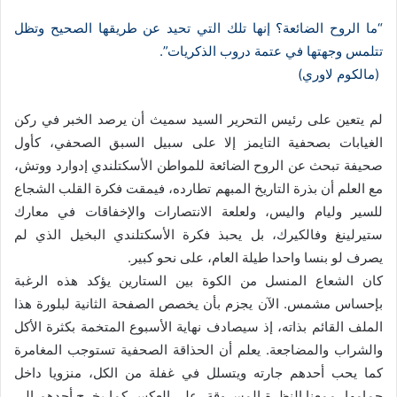
ا
إ
“ما الروح الضائعة؟ إنها تلك التي تحيد عن طريقها الصحيح وتظل
ل
تتلمس وجهتها في عتمة دروب الذكريات”.
ك
(مالكوم لاوري)
ت
ر
لم يتعين على رئيس التحرير السيد سميث أن يرصد الخبر في ركن
و
الغيابات بصحفية التايمز إلا على سبيل السبق الصحفي، كأول
ن
صحيفة تبحث عن الروح الضائعة للمواطن الأسكتلندي إدوارد ووتش،
ي
مع العلم أن بذرة التاريخ المبهم تطارده، فيمقت فكرة القلب الشجاع
ا
للسير وليام واليس، ولعلعة الانتصارات والإخفاقات في معارك
ستيرلينغ وفالكيرك، بل يحبذ فكرة الأسكتلندي البخيل الذي لم
يصرف لو بنسا واحدا طيلة العام، على نحو كبير.
كان الشعاع المنسل من الكوة بين الستارين يؤكد هذه الرغبة
بإحساس مشمس. الآن يجزم بأن يخصص الصفحة الثانية لبلورة هذا
الملف القائم بذاته، إذ سيصادف نهاية الأسبوع المتخمة بكثرة الأكل
والشراب والمضاجعة. يعلم أن الحذاقة الصحفية تستوجب المغامرة
كما يحب أحدهم جارته ويتسلل في غفلة من الكل، منزويا داخل
حمامها، ممعنا النظرة المسروقة، على العكس كما يخرج أحدهم إلى