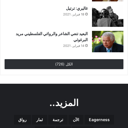
غاليري: ترتيل
18 فبراير، 2021
البعيد تنعي الشاعر والروائي الفلسطيني مريد
البرغوثي
14 فبراير، 2021
الكل (726)
المزيد..
Eagerness
الآن
ترجمة
ثمار
رواق