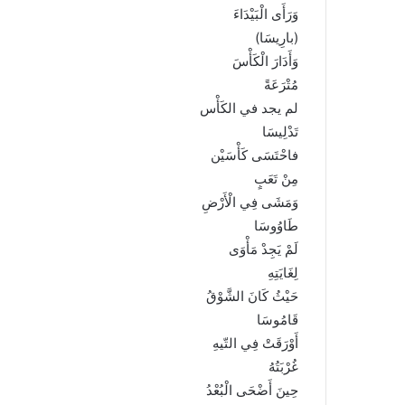
ر
وَرَأَى الْبَيْدَاءَ
و
(بارِيسَا)
ن
وَأَدَارَ الْكَأْسَ
ي
مُتْرَعَةً
ا
لم يجد في الكَأْس
تَدْلِيسَا
فاحْتَسَى كَأْسَيْن
مِنْ تَعَبٍ
وَمَشَى فِي الْأَرْضِ
طَاوُوسَا
لَمْ يَجِدْ مَأْوَى
لِغَايَتِهِ
حَيْثُ كَانَ الشَّوْقُ
قَامُوسَا
أَوْرَقَتْ فِي التّيهِ
غُرْبَتُهُ
حِينَ أَضْحَى الْبُعْدُ