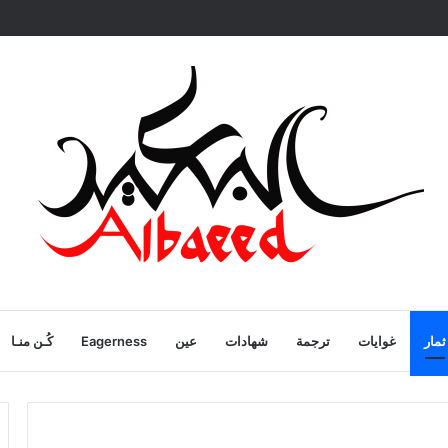
ية
ثمار
غوايات
ترجمة
شهادات
عين
Eagerness
كُـن منـا