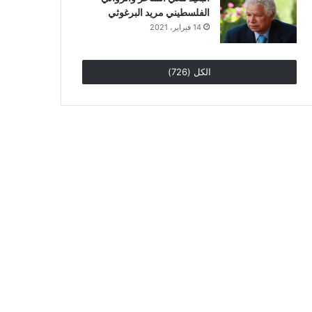
الفلسطيني مريد البرغوثي
14 فبراير، 2021
الكل (726)