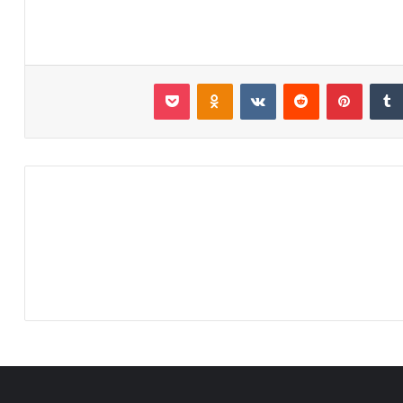
‏Tumblr
بينتيريست
‏Reddit
‏VKontakte
Odnoklassniki
بوكيت