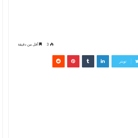
3
أقل من دقيقة
لينكدإن
‏Tumblr
بينتيريست
‏Reddit
تويتر