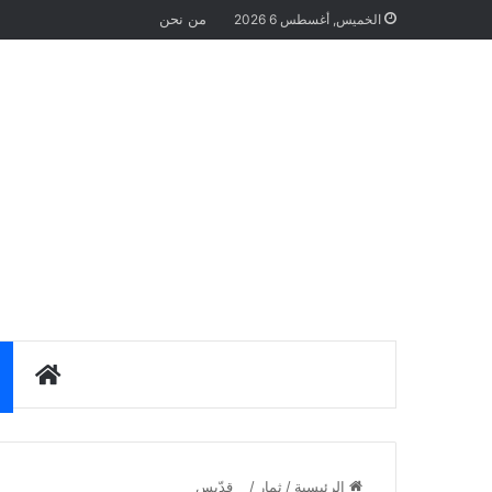
من نحن
الخميس, أغسطس 6 2026
الرئيس
الرئيسية
/
ثمار
/
قِدّيس