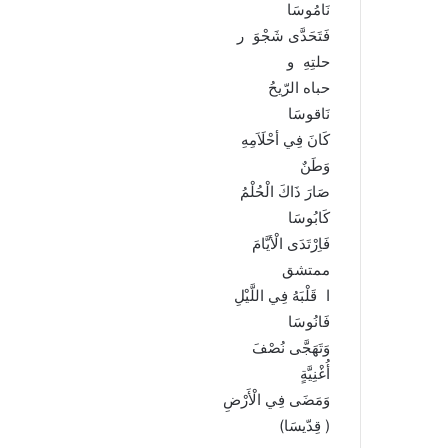
نَامُوسَا
فَتَحَدَّى شَجْوَ ر
حلتِهِ و
حباه الرّيحُ
نَاقوسَا
كَانَ فِي أحْلَاَمِهِ
وَطَنٌ
صَارَ ذَاكَ الْحُلْمُ
كَابُوسَا
فَاِرْتَدَى الْأيَّامَ
ممتشق
ا قَلْبَهُ فِي اللَّيْلِ
فَانُوسَا
وَتَهَجَّى نُصْفَ
أُغْنِيَّةٍ
وَمَضَى فِي الْأَرْضِ
( قِدّيسَا)