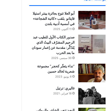
أبو العلا تتوج بجائزة بينتر استيلا
قايتانو بلقب «كاتبة الشجاعة»
في أمسية أدبية بلندن
11 أكتوبر، 2025
صدور الكتاب الأول للطيب عبد
الرحيم المشرّف البيتُ الذي
يَتَذَكَّر: مقدمة عن إعمار سودان
ما بعد الحرب
30 سبتمبر، 2025
“نداء يتعثّر كحجر” مجموعة
شعرية لخالد حسين
6 يونيو، 2023
غاليري: ترتيل
18 فبراير، 2021
البعيد تنعي الشاعر والروائي