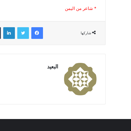
* شاعر من اليمن
فيسبوك
تويتر
لينكدإن
شاركها
البعيد