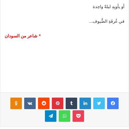
أو يأويِهِ ليلةً واحِدة
في غُرفَةِ الضُّيوف…
* شاعر من السودان
فيسبوك
تويتر
لينكدإن
‏Tumblr
بينتيريست
‏Reddit
‏VKontakte
Odnoklassniki
بوكيت
واتساب
تيلقرام