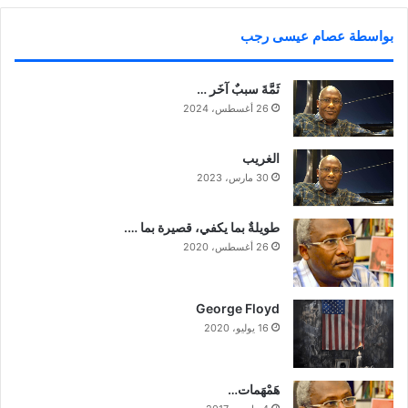
بواسطة عصام عيسى رجب
ثَمَّةَ سببٌ آخَر …
26 أغسطس، 2024
‏الغريب
30 مارس، 2023
طويلةٌ بما يكفي، قصيرة بما ….
26 أغسطس، 2020
George Floyd
16 يوليو، 2020
هَمْهَمات…