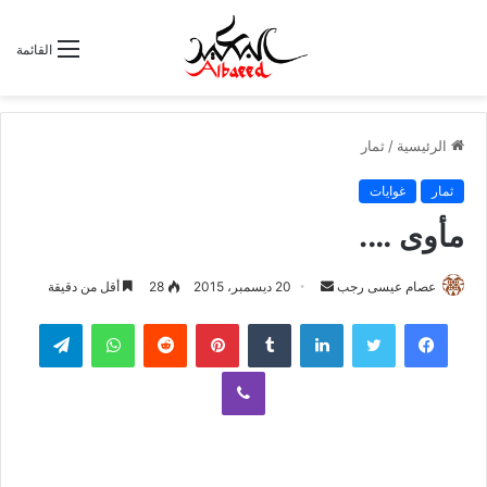
القائمة
الرئيسية
/
ثمار
ثمار
غوايات
مأوى ….
عصام عيسى رجب
أ
20 ديسمبر، 2015
28
أقل من دقيقة
ر
لينكدإن
‏Tumblr
بينتيريست
‏Reddit
واتساب
تيلقرام
س
ل
ڤايبر
ب
ر
ي
د