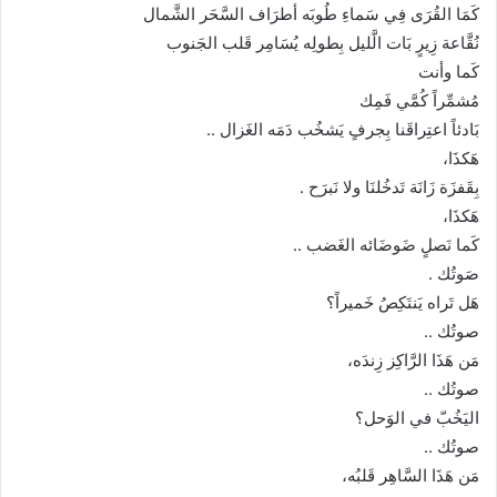
كَمَا القُرَى فِي سَماءِ طُوبَه أطرَاف السَّحَر الشَّمال
نُقَّاعة زِيرٍ بَات الَّليل بِطولِه يُسَامِر قَلب الجَنوب
كَما وأنت
مُشمِّراً كُمَّي فَمِك
بَادئاً اعتِراقَنا بِجرفٍ يَشخُب دَمَه الغَزال ..
هَكذَا،
بِقَفزَة زَانَة تَدخُلنَا ولا نَبرَح .
هَكذَا،
كَما نَصلٍ ضَوضَائه الغَضب ..
صَوتُك .
هَل تَراه يَنتَكِصُ خَميراً؟
صوتُك ..
مَن هَذَا الرَّاكِز زِندَه،
صوتُك ..
اليَخُبّ في الوَحل؟
صوتُك ..
مَن هَذَا السَّاهِر قَلبُه،