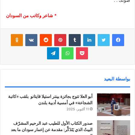
صوتُك . .
* شاعر وكاتب من السودان
فيسبوك
تويتر
لينكدإن
‏Tumblr
بينتيريست
‏Reddit
‏VKontakte
Odnoklassniki
بوكيت
واتساب
تيلقرام
بواسطة البعيد
أبو العلا تتوج بجائزة بينتر استيلا قايتانو بلقب «كاتبة
الشجاعة» في أمسية أدبية بلندن
11 أكتوبر، 2025
صدور الكتاب الأول للطيب عبد الرحيم المشرّف
البيتُ الذي يَتَذَكَّر: مقدمة عن إعمار سودان ما بعد