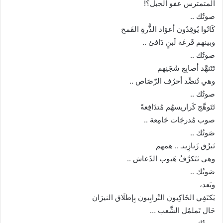
المتمترس عفو الجبل؟!
صوتُك ..
كَانُوا يُوقِدُون أعوَاد الذُّرةِ القَمح
وبينهم قَرعَة لَبنٍ دَافئ ..
صوتُك ..
تَتَنهَّد أصابِع شَجَنِهم
وهي تُنضِّد أحرُف الرّصَاص ..
صوتُك ..
تَتَوهَّج كَراريسهُم مُتدَافِعةً
صوب مُدرجَات جَامِعة ..
صَوتُك ..
تَبرُق زَنازِينـ .. همهم
وهي تَتَكرَّفُ هَبوب الدّعاش ..
صَوتُك ..
وبَعد،
يَكتَفِي الخَاكِيون التُرابِيون بِإطلَاق النيرَان
حَال تَملمُل الشَّعب …