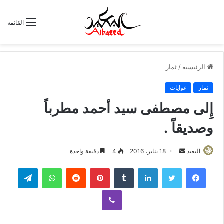
القائمة
الرئيسية
/
ثمار
ثمار
غوايات
إِلى مصطفى سيد أحمد مطرباً
وصديقاً .
البعيد
أ
18 يناير، 2016
4
دقيقة واحدة
ر
لينكدإن
‏Tumblr
بينتيريست
‏Reddit
واتساب
تيلقرام
س
ل
ڤايبر
ب
ر
ي