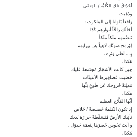
أخَذَتكَ تِلك الكُليَّة / المَنفَى
وذَهَبتَ
رَافعاً بَلوَانا إِلى المَلكوت :
أخَالُك رَاجَّاً أنوَارهم كَذَا
تَنضُمَهم مَلَكاً مَلَكاً
لِيَرمَح صَوتُك لَاهِياً عِن نِيرانِهم
بِـ .. لَظَى وَتَرِه .
هَكذَا،
حِين كَانت الأَشجَارُ مُجتَمعةً عَليك
حَصَبت عَصافِيرها الأنتينّات
مُعلِنَةً خُروجِك عَن طَوعِ بَثِّها
هَكذَا،
أيُّها الفَلَّاح العَظيم
إِذ تَكون الكلمةُ خَصيصةً / خَلاص
تَأتِيك الأَرضُ مُتَسَقِّطةً حَرارَة يَديك
و أنتَ تَجُوس خَصرَهَا بِنَغمَة جَدوَل .
هَكذَا،