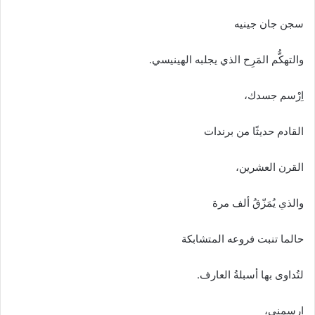
سجن جان جينيه
والتهكُّم المَرِح الذي يجلبه الهينيسي.
اِرْسم جسدك،
القادم حديثًا من برندات
القرن العشرين،
والذي يُمَزّقُ ألف مرة
حالما تنبت فروعه المتشابكة
لتُداوى بها أسبلةُ العارف.
ارسمني،