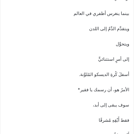
بينما ينغرس أظفري في العالم
ويتقدَّم الدَّمُ إلى اللدن
ويتحوَّل
إلى أمرٍ استثنائيٍّ
أسفلَ كُرةِ الديسكو المُلوَّنة.
الأمرُ هو، أن رسمك يا فقير*
سوف يبقى إلى أبد،
فقط أَبْقِهِ مُشرقًا