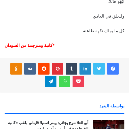
أَبْقِهِ هائلًا،
وليعلق في العادي
كل ما يملك نكهة طاعنة.
*كاتبة ومترجمة من السودان
فيسبوك
تويتر
لينكدإن
‏Tumblr
بينتيريست
‏Reddit
‏VKontakte
Odnoklassniki
بوكيت
واتساب
تيلقرام
بواسطة البعيد
أبو العلا تتوج بجائزة بينتر استيلا قايتانو بلقب «كاتبة
الشجاعة» في أمسية أدبية بلندن