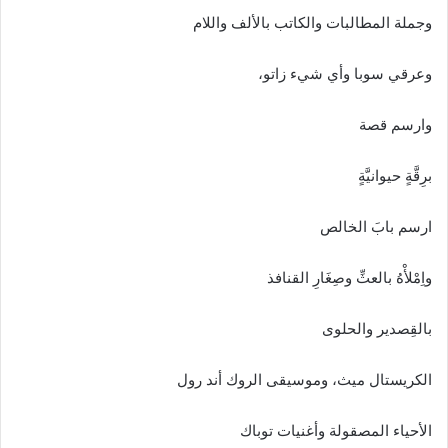
وجملة المطالبات والكاتب بالألف واللام
وعرقي سوبا وأي شيء زاتو،
وارسم قصة
برِقَّةٍ حيوانيَّةٍ
ارسم بابَ الخالص
واِمْلأْهُ بالعثِّ وصِغَارِ القنافذ
بالقِصدير والحلوى
الكريستال ميث، وموسيقى الروك أند رول
الأحياء المصقولة وأغنيات توباك