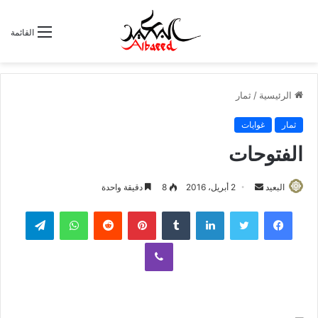
القائمة
الرئيسية
/
ثمار
ثمار
غوايات
الفتوحات
البعيد
أ
2 أبريل، 2016
8
دقيقة واحدة
ر
لينكدإن
‏Tumblr
بينتيريست
‏Reddit
واتساب
تيلقرام
س
ل
ڤايبر
ب
ر
ي
د