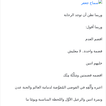
ا
إ
ل
وربما تظن أن توجد الرحابة
ك
ت
وربما أقول:
ر
و
اقضم العدم
ن
ي
قضمة واحدة.. لا معليش
ا
خليهم اتنين
اقضمه قضمتين ومَكِّنْهُ مِنْك
اعبره وأَلْقِهِ في الفوضى المُقوَّضة لدمامة العالم والجنة عدن
ونمرة اتنين والرعيل الأوَّل واللحظة المناسبة ويومًا ما