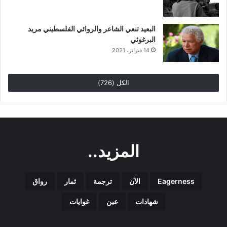
البعيد تنعي الشاعر والروائي الفلسطيني مريد
البرغوثي
14 فبراير، 2021
الكل (726)
المزيد..
Eagerness
الآن
ترجمة
ثمار
رواق
شهادات
عين
غوايات