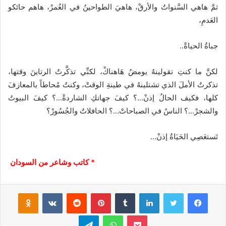
ثمَّ هاهي السَّنواتُ والأرقْ، هاهيَ الطواحينُ في العُمرْ، هاهم حائكو
العَدمِ،
جباةُ الحياةْ..
لكنَّ ما كنتِ تقولينهُ يومضُ هَاهناكْ، لكنِّي تذكَّرتُ الرتاينَ وقتها،
تذكرتُ الأملَ الذي تشتلينهُ في طينةِ الوقتْ، وكنتُ مُحاطاً بالمعازفَ
كلها، فكيف الحالُ إذنْ…؟ كيفَ جهاتكِ الشاردةْ…؟ كيفَ البيوتُ
والشجرْ…؟ الناسُ في الصباحاتْ…؟ الحافلاتُ والجُسُورْ؟
تَستعَصِي الحَيَاةُ إذنْ…
* كاتب وشاعر من السودان
فيسبوك
تويتر
لينكدإن
‏Tumblr
بينتيريست
‏Reddit
‏VKontakte
Odnoklassniki
بوكيت
واتساب
تيلقرام