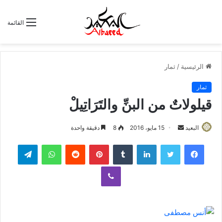
القائمة
الرئيسية
/
ثمار
ثمار
قيلولاتٌ من البنِّ والتَرَاتِيلْ
البعيد
أ
15 مايو، 2016
8
دقيقة واحدة
ر
لينكدإن
‏Tumblr
بينتيريست
‏Reddit
واتساب
تيلقرام
س
ل
ڤايبر
ب
ر
ي
د