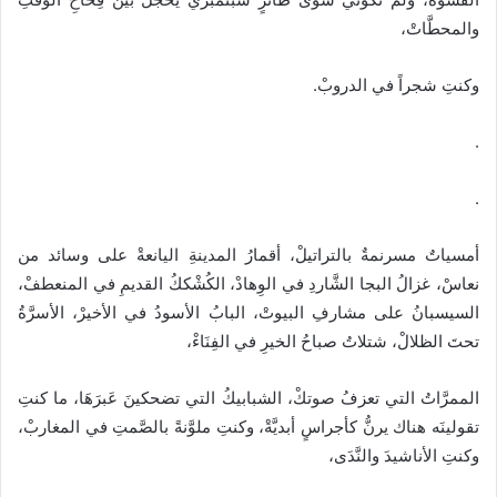
والمحطَّاتْ،
وكنتِ شجراً في الدروبْ.
.
.
أمسياتٌ مسرنمةٌ بالتراتيلْ، أقمارُ المدينةِ اليانعةْ على وسائد من
نعاسْ، غزالُ البجا الشَّاردِ في الوِهادْ، الكُشْككُ القديمِ في المنعطفْ،
السيسبانُ على مشارفِ البيوتْ، البابُ الأسودُ في الأخيرْ، الأسرَّةُ
تحتَ الظلالْ، شتلاتُ صباحُ الخيرِ في الفِنَاءْ،
الممرَّاتُ التي تعزفُ صوتكْ، الشبابيكُ التي تضحكينَ عَبرَهَا، ما كنتِ
تقولينَه هناك يرنُّ كأجراسٍ أبديَّةْ، وكنتِ ملوَّنةً بالصَّمتِ في المغاربْ،
وكنتِ الأناشيدَ والنَّدَى،