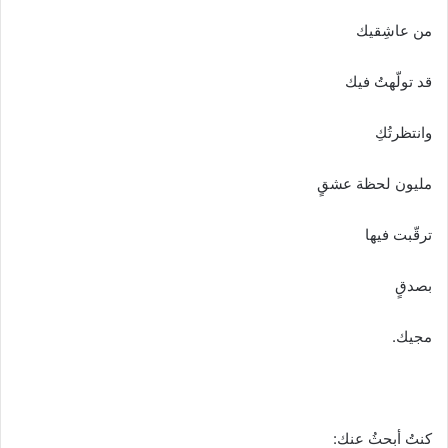
من عاشِقيك
قد تولّهتُ فيك
وانتظرتُكِ
مليون لحظة عشقٍ
ترقّبت فيها
بصدقٍ
مجيك.
كنتُ أبحثُ عنك: