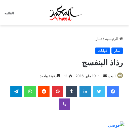
القائمة
الرئيسية
/
ثمار
ثمار
غوايات
رذاذ البنفسج
البعيد
أ
19 مايو، 2016
11
دقيقة واحدة
ر
لينكدإن
‏Tumblr
بينتيريست
‏Reddit
واتساب
تيلقرام
س
ل
ڤايبر
ب
ر
ي
د