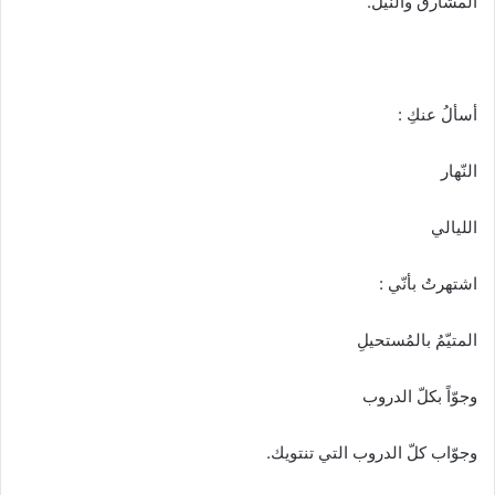
المشارق والنّيل.
أسألُ عنكِ :
النّهار
الليالي
اشتهرتُ بأنّي :
المتيّمُ بالمُستحيلِ
وجوّاً بكلّ الدروب
وجوّاب كلّ الدروب التي تنتويك.