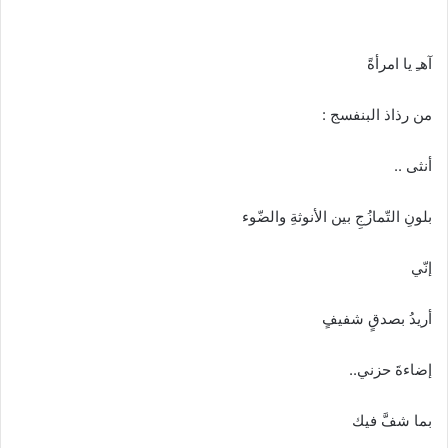
آهـِ يا امرأةً
من رذاذ البنفسج :
أنثى ..
بلونِ التّمازُجِ بين الأنوثةِ والضّوء
إنّي
أريدُ بصدقٍ شفيفٍ
إضاءةَ حزني..
بما شفَّ فيك