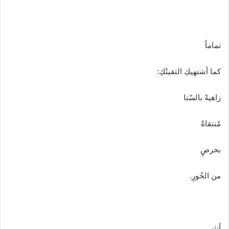
ا
إ
ل
ك
تماماً
ت
ر
كما أشتهيكِ التقيتُكِ:
و
ن
زاهيةً بالسّنا
ي
ا
مُنتقاةً
بحرصٍ
من الحُورِ.
أنثى..