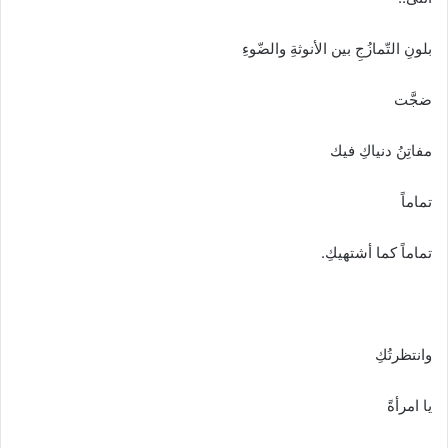
بلونِ التّمازُجِ بين الأنوثةِ والضّوءِ
ضجَّت
مفاتِنُ دنياكِ فيك
تماماً
تماماً كما أشتهيكِ.
وانتظرتُكِ
يا امرأةً