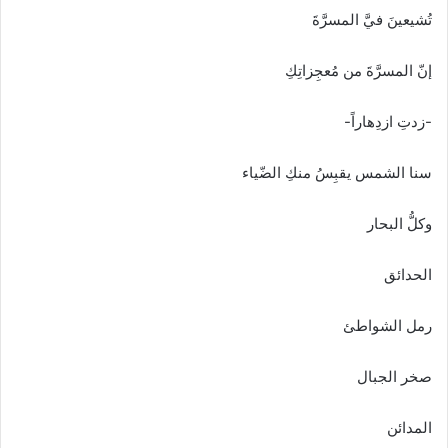
تُشيعينَ فيَّ المسرَّةَ
إنّ المسرَّةَ من مُعجِزاتِكِ
-زدتِ ازدِهاراً-
سنا الشمس يقبِسُ منكِ الضّياء
وكلُّ البحار
الحدائق
رمل الشواطئ
صخر الجبال
المدائن