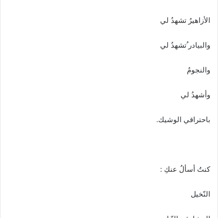
الأزاهيرُ تشهدُ لي
والبيادر ُتشهدُ لي
والنجومُ
وأشهدُ لي
باحتراقي الوشيك.
كنتُ أسألُ عنكِ :
النّخيل