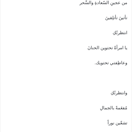
من عجينِ السّعادةِ والسِّحر
تأتينَ تأتلِقينَ
انتظرتُكِ
يا امرأةً تحتوين الحنانَ
وعاطِفتي تحتويك.
وانتظرتُكِ
مُفعَمةً بالجمالِ
تشعّين نوراً