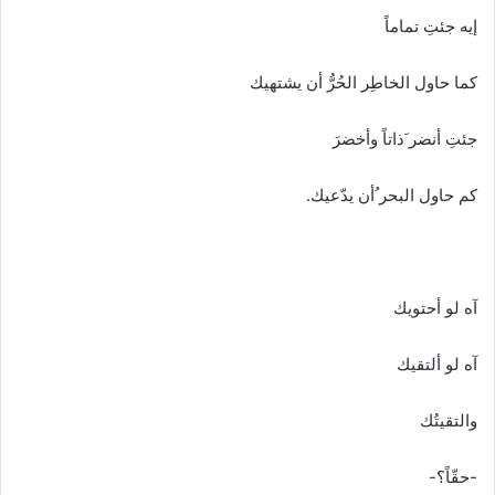
إيه جئتِ تماماً
كما حاول الخاطِر الحُرُّ أن يشتهيك
جئتِ أنضر َذاتاً وأخضرَ
كم حاول البحر ُأن يدّعيك.
آه لو أحتويك
آه لو ألتقيك
والتقيتُك
-حقّاً؟-