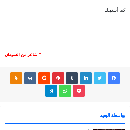
كما أشتهيكِ.
* شاعر من السودان
فيسبوك
تويتر
لينكدإن
‏Tumblr
بينتيريست
‏Reddit
‏VKontakte
Odnoklassniki
بوكيت
واتساب
تيلقرام
بواسطة البعيد