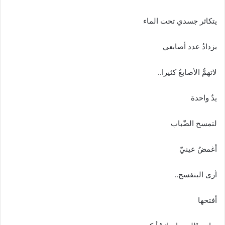
يتكاثر جسدي تحت الماء
يزدادُ عدد أصابعي
لاتهمُّ الأصابعُ كثيرا..
يدٌ واحدة
لتمسح الضّباب
أغمضُ عينيّ
أرى البنفسج..
أفتحها