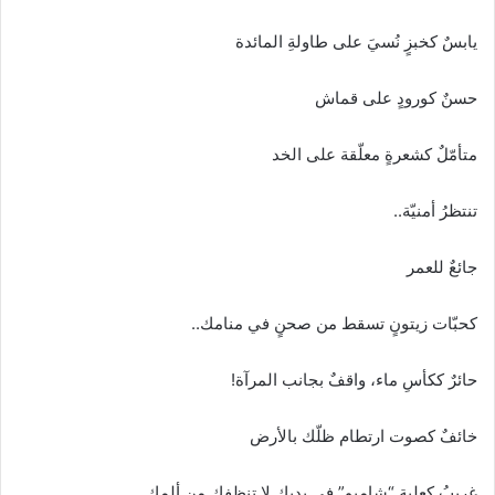
ا
إ
يابسٌ كخبزٍ نُسيَ على طاولةِ المائدة
ل
ك
حسنٌ كورودٍ على قماش
ت
ر
متأمّلٌ كشعرةٍ معلّقة على الخد
و
ن
تنتظرُ أمنيّة..
ي
ا
جائعٌ للعمر
كحبّات زيتونٍ تسقط من صحنٍ في منامك..
حائرٌ ككأسِ ماء، واقفٌ بجانب المرآة!
خائفٌ كصوت ارتطام ظلّك بالأرض
غريبُ كعلبة “شامبو” في يديك لا تنظفك من ألمك