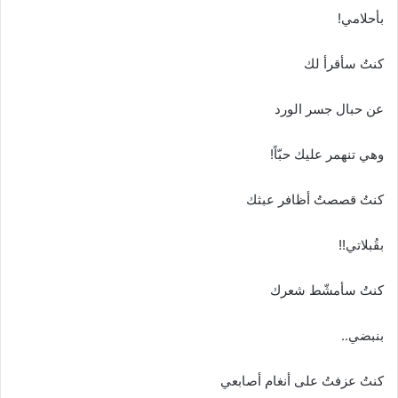
بأحلامي!
كنتُ سأقرأ لك
عن حبال جسر الورد
وهي تنهمر عليك حبّاً!
كنتُ قصصتُ أظافر عبثك
بقُبلاتي!!
كنتُ سأمشّط شعرك
بنبضي..
كنتُ عزفتُ على أنغام أصابعي