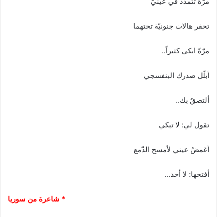
مرّةً تتمدّد في عينيَّ
تحفر هالات جنونيّة تحتهما
مرّةً ابكي كثيراً..
أبلّل صدرك البنفسجي
ألتصقُ بك..
تقول لي: لا تبكي
أغمضُ عيني لأمسح الدّمع
أفتحها: لا أحد…
* شاعرة من سوريا