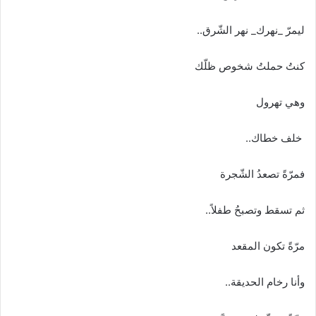
ليمرّ _نهرك_ نهر الشّرق..
كنتُ حملتُ شخوص ظلّك
وهي تهرول
خلف خطاك..
فمرّةً تصعدُ الشّجرة
ثم تسقط وتصبحُ طفلاً..
مرّةً تكون المقعد
وأنا رخام الحديقة..