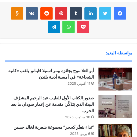
فيسبوك
تويتر
لينكدإن
‏Tumblr
بينتيريست
‏Reddit
‏VKontakte
Odnoklassniki
بوكيت
واتساب
تيلقرام
بواسطة البعيد
أبو العلا تتوج بجائزة بينتر استيلا قايتانو بلقب «كاتبة
الشجاعة» في أمسية أدبية بلندن
11 أكتوبر، 2025
صدور الكتاب الأول للطيب عبد الرحيم المشرّف
البيتُ الذي يَتَذَكَّر: مقدمة عن إعمار سودان ما بعد
الحرب
30 سبتمبر، 2025
“نداء يتعثّر كحجر” مجموعة شعرية لخالد حسين
6 يونيو، 2023