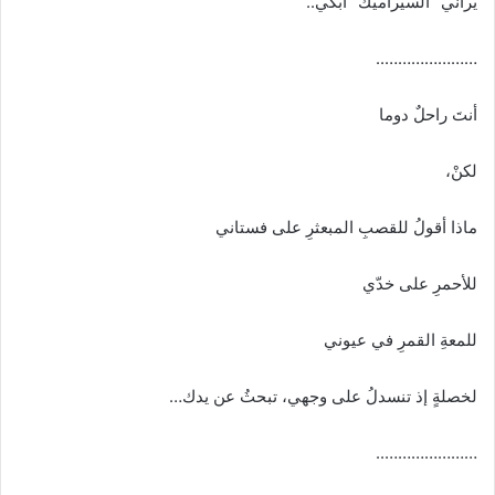
يراني “السيراميك” أبكي..
…………………..
أنتَ راحلٌ دوما
لكنْ،
ماذا أقولُ للقصبِ المبعثرِ على فستاني
للأحمرِ على خدّي
للمعةِ القمرِ في عيوني
لخصلةٍ إذ تنسدلُ على وجهي، تبحثُ عن يدك…
…………………..