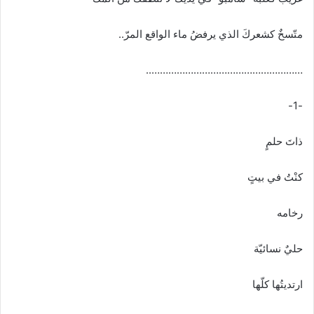
متّسخٌ كشعركَ الذي يرفضُ ماء الواقع المرّ..
………………………………………………..
-1-
ذاتَ حلمٍ
كنْتُ في بيتٍ
رخامه
حليٌ نسائيّة
ارتديتُها كلّها