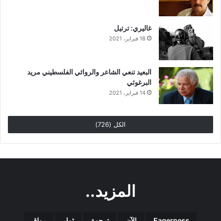
غاليري: ترتيل
18 فبراير، 2021
البعيد تنعي الشاعر والروائي الفلسطيني مريد
البرغوثي
14 فبراير، 2021
الكل (726)
المزيد..
Eagerness
الآن
ترجمة
ثمار
رواق