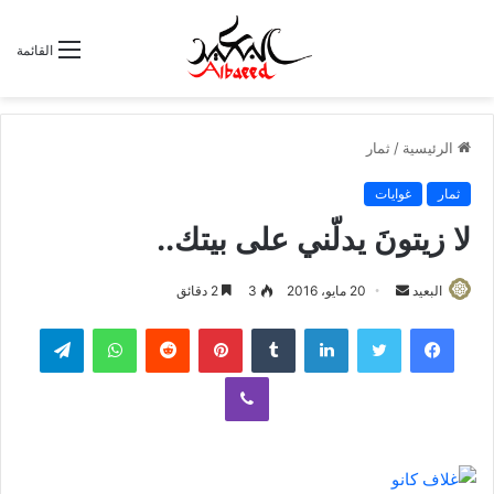
القائمة
الرئيسية
/
ثمار
ثمار
غوايات
لا زيتونَ يدلّني على بيتك..
البعيد
أ
20 مايو، 2016
3
2 دقائق
ر
لينكدإن
‏Tumblr
بينتيريست
‏Reddit
واتساب
تيلقرام
س
ل
ڤايبر
ب
ر
ي
د