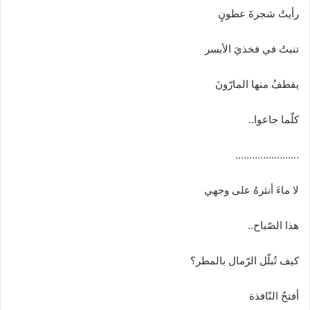
رأيتُ شجرةَ عطونٍ
تنبتُ في فخذيَ الأيسر
يقطفُ منها المارّونَ
كلّما جاعوا..
…………………..
لا ماءَ أنثرهُ على وجهي
هذا الصّباح..
كيف تُبلّل الرّمال بالمطر؟
أفتحُ النّافذة