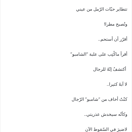
تتطاير حبّات الرّمل من عيني
وتُصبح مطرا!
أقرّر أن أستحم..
أقرأ ماكُتِب على علبة “الشامبو”
أكتشفُ إنّهُ للرجال
لا آبهُ كثيرا..
كنْتُ أخاف من “شامبو” الرّجال
وكأنّه سيخدش عذريتي..
لاضيرَ في السّقوط الآن