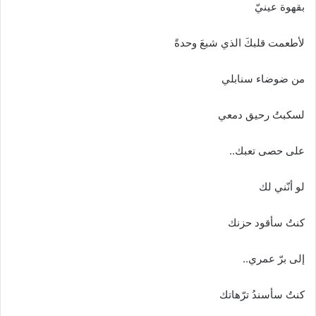
بقهوة عينيّ
لأطعمت قلبكَ الذي شبعَ وحدةً
من ضوضاء سنابلي
لسكبتُ رحيق دمعي
على حصى تعبك..
لو أنّني لك
كنتُ سأقود حزنك
إلى برّ عمري..
كنتُ سأسندُ ترّهاتك