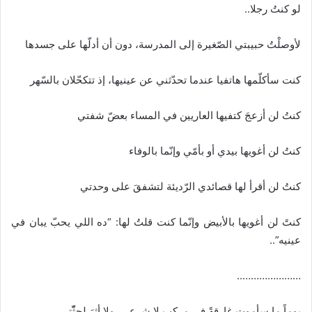
لو كنتُ رجلا..
لأوصلْتُ حبيبتي الصّغيرة إلى المدرسة، دون أن أدلّها على جسدها
كنت سأكلّمها هاتفيا عندما تحدّثني عن عينيها، إذ تتكحّلان بالسّهر
كنتُ لن أزعجَ كتفيها العاريين في المساء بعضّ شفتي
كنتُ لن أغويها بيدي أو بأمّي وإنّما بالوفاء
كنتُ لن أقرأ لها قصائدي الرّديئة لتشفقَ على وحدتي
كنتً لن أغويها بالأبيض وإنّما كنت قلتُ لها: “ده اللي يحبّ يبان في
عينيه”..
…………………..
يوماً ما سأموت غارقةً في مركبٍ لا شرعي، ولا أثرَ لجثّّتي