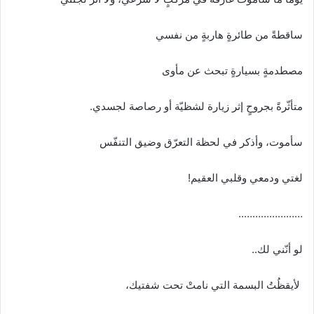
ساقطةً من طائرةٍ هاربةٍ من نفسي
مصطدمةٍ بسيارةٍ تبحث عن مأوى
متأثّرةً بجروحٍ إثر زيارة لشظيّة أو رصاصة لجسدي.
سأموت، وأذكر في لحظة التعرّق وضيق التنفّس
لغتي ودمعي وقلبي العقيم!
…………………..
لو أنّني لك..
لأيقظُتُ البسمة التي نامتْ تحت شفتيك،