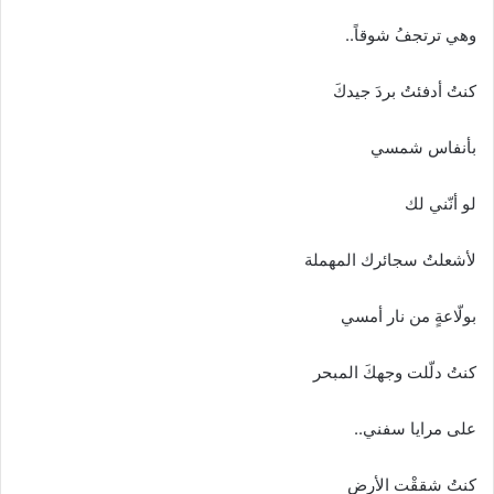
وهي ترتجفُ شوقاً..
كنتُ أدفئتُ بردَ جيدكَ
بأنفاس شمسي
لو أنّني لك
لأشعلتُ سجائرك المهملة
بولّاعةٍ من نار أمسي
كنتُ دلّلت وجهكَ المبحر
على مرايا سفني..
كنتُ شققْت الأرض