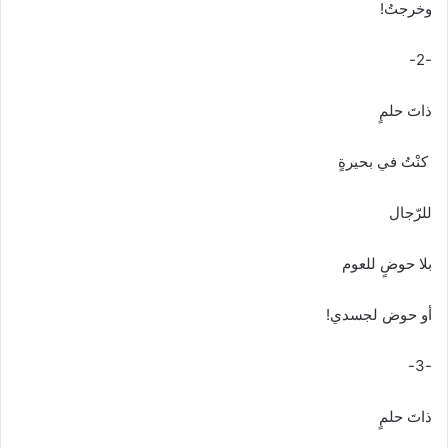
وخرجتُ!
-2-
ذاتَ حلمٍ
كنْتُ في بحيرةٍ
للرّجال
بلا حوضٍ للعوم
أو حوض لجسدي!
-3-
ذاتَ حلمٍ