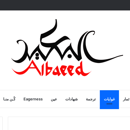
ية
ثمار
غوايات
ترجمة
شهادات
عين
Eagerness
كُـن منـا