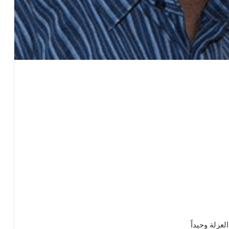
زلة وحيداً