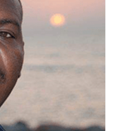
ر
و
ن
ي
ا