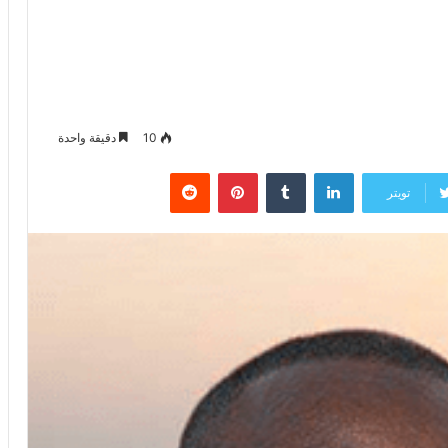
10
دقيقة واحدة
لينكدإن
‏Tumblr
بينتيريست
‏Reddit
تويتر