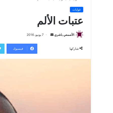
غوايات
عتبات الألم
الأصمعي باشري
أ
7 يونيو، 2016
ر
س
فيسبوك
شاركها
ل
ب
ر
ي
د
ا
إ
ل
ك
ت