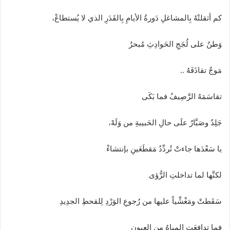
كم أثقلتْهُ بِالمشاغلِ دَورةُ الأيامِ بِالقَدَرِ الذي لا يُستطاعْ،
وَطنٌ على لُجَجِ الحَوادِثِ مُبحرٌ
مَوجٌ تقاذَفَهُ ..
تقاسَمَهُ الرَّصِيفُ فما بَكَى
جَلِدٌ وصَبَّارٌ علَى حالِ الحَبيبةِ من وَلَهْ،
يا سَعْدَها جاءتْ تُردِّدُ مَقطَعَينِ بإنتشاءْ
لكنَّها لما تداخلتِ الرُّؤى
سَقَطتْ ومَغْشِّياً عليها من رُجوعِ الوَرْدِ لِلقحطِ الجدِيدِ
فما تدافعَتِ المياهُ من العيونِ