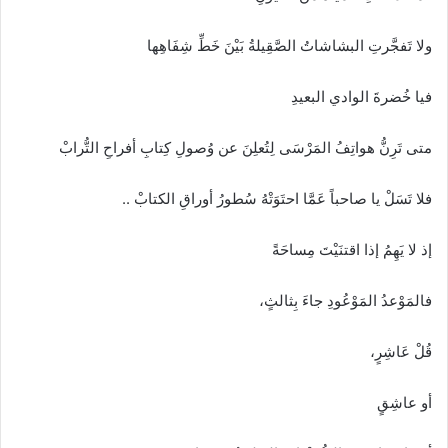
ولا تَفجَّرتِ البشاشاتُ الصَّقِيلةُ بَيْنَ خَطِّ شِفَاهِها
فيا خُضرةَ الوادي البعيدِ
متى تَرِنُّ هواتِفُ المَرْسَى لِتُعلِنَ عن وُصولِ كِتابِ أفراحِ التُّرابْ
فلا تَسَلْ يا صاحباً عَمَّا احتَوَتْهُ سُطورُ أوراقِ الكتابْ ..
إذ لا يَهِمُ إذا اقتنَيْتَ مِساحَةً
فالمَوْعدُ المَوْعُودِ جاءَ بِثالثٍ،
قُلْ عَاشِرٍ،
أو عاشِقٍ