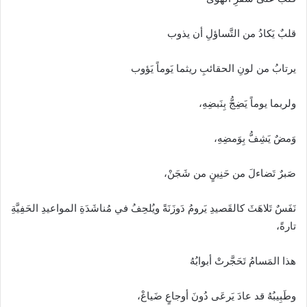
قلبٌ يَكادُ من التَّساؤلِ أن يذوب
يرتابُ من لونِ الحقائبِ ريثما يَوماً يَؤوب
ولربما يوماً يَضِجُّ بِنَبضِهِ،
وَمضٌ يَشِفُّ بِوَمضِهِ،
صَبرٌ تَضاءلَ من حَنِينٍ من شَجَنْ،
نَفَسٌ تَلاهَثَ كالقَصيدِ يَرومُ دَوزَنَةً ويُلحِفُ في مُناشَدَةِ المواعيدِ الحَفِيَّةِ
تارةً،
هذا المَسامُ تَحَجَّرتْ أبوابُهُ
وطَبِيبُهُ قد عادَ يَرعَى دُونَ أوجاعٍ ضَياعْ،