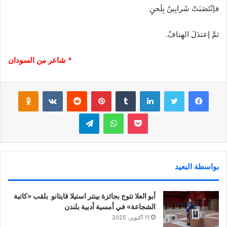
فإنْتَصَبَتْ شَرايِينٌ بِلَحنٍ
ثمَّ إعتدَلَ الهِتافْ.
* شاعر من السودان
فيسبوك
تويتر
لينكدإن
‏Tumblr
بينتيريست
‏Reddit
‏VKontakte
Odnoklassniki
بوكيت
واتساب
تيلقرام
بواسطة البعيد
أبو العلا تتوج بجائزة بينتر استيلا قايتانو بلقب «كاتبة
الشجاعة» في أمسية أدبية بلندن
11 أكتوبر، 2025