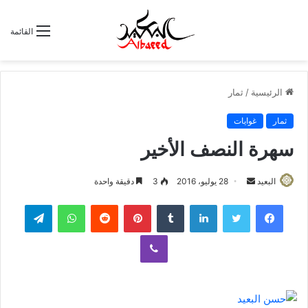
القائمة
الرئيسية
/
ثمار
ثمار
غوايات
سهرة النصف الأخير
البعيد
أ
28 يوليو، 2016
3
دقيقة واحدة
ر
لينكدإن
‏Tumblr
بينتيريست
‏Reddit
واتساب
تيلقرام
س
ل
ڤايبر
ب
ر
ي
د