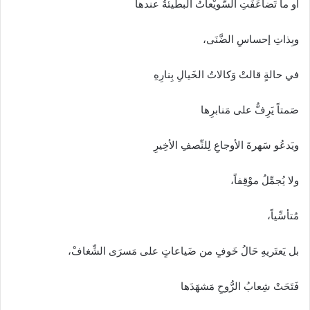
أو ما تَضاعَفَتِ السُّويْعاتُ البطيئةُ عندها
وبِذاتِ إحساسِ الضَّنَى،
في حالةٍ قالتْ وَكالاتُ الخَيالِ بِنارِهِ
صَمتاً يَرِفُّ على مَنابرِها
ويَدعُو سَهرةَ الأوجاعِ لِلنِّصفِ الأخِيرِ
ولا يُجمِّلُ موْقِفاً،
مُتأسِّياً،
بل يَعتَريهِ حَالُ خَوفٍ من ضَياعاتٍ على مَسرَى الشِّغافْ،
فَتَحَتْ شِعابُ الرُّوحِ مَشهَدَها