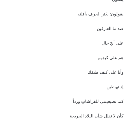
يقولون: بعْثر الحرف ،أفلته
ضد ما العارفين
على أيّ حال
هم على كيفِهم
وأنا على كيف طيفك
إذ تهبطين
كما تصيغينني للفراشاتِ ورداً
كأن لا نقلل شأن البلاد الجريحة