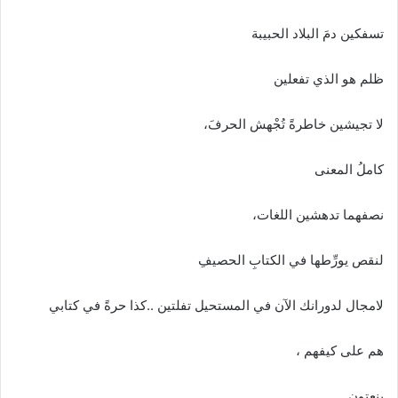
ا
إ
تسفكين دمَ البلاد الحبيبة
ل
ك
ظلم هو الذي تفعلين
ت
ر
لا تجيشين خاطرةً تُجْهش الحرفَ،
و
ن
كاملُ المعنى
ي
ا
نصفهما تدهشين اللغات،
لنقص يورِّطها في الكتابِ الحصيفِ
لامجال لدورانك الآن في المستحيل تفلتين ..كذا حرةً في كتابي
هم على كيفهم ،
ينعتون