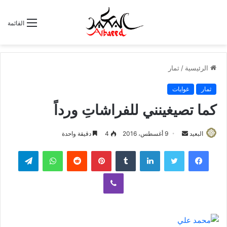
القائمة
الرئيسية
/
ثمار
ثمار
غوايات
كما تصيغينني للفراشاتِ ورداً
البعيد
أ
9 أغسطس، 2016
4
دقيقة واحدة
ر
لينكدإن
‏Tumblr
بينتيريست
‏Reddit
واتساب
تيلقرام
س
ل
ڤايبر
ب
ر
ي
د