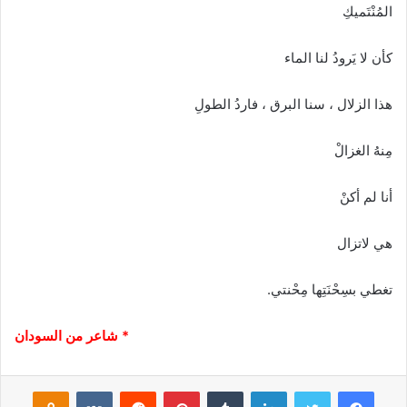
المُنْتَميكِ
كأن لا يَرودُ لنا الماء
هذا الزلال ، سنا البرق ، فاردُ الطولِ
مِنهُ الغزالْ
أنا لم أكنْ
هي لاتزال
تغطي بسِحْنَتِها مِحْنتي.
* شاعر من السودان
فيسبوك
تويتر
لينكدإن
‏Tumblr
بينتيريست
‏Reddit
‏VKontakte
Odnoklassniki