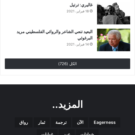
غاليري: ترتيل
18 فبراير، 2021
البعيد تنعي الشاعر والروائي الفلسطيني مريد
البرغوثي
14 فبراير، 2021
الكل (726)
المزيد..
Eagerness
الآن
ترجمة
ثمار
رواق
شهادات
عين
غوايات