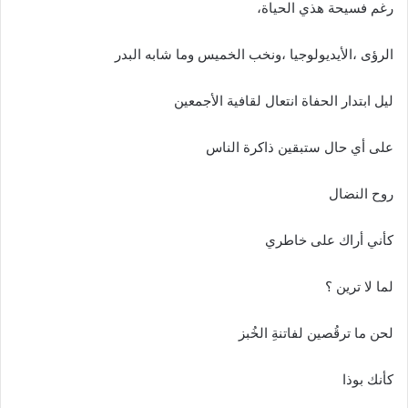
رغم فسيحة هذي الحياة،
الرؤى ،الأيديولوجيا ،ونخب الخميس وما شابه البدر
ليل ابتدار الحفاة انتعال لقافية الأجمعين
على أي حال ستبقين ذاكرة الناس
روح النضال
كأني أراك على خاطري
لما لا ترين ؟
لحن ما ترقُصين لفاتنةِ الخُبز
كأنك بوذا