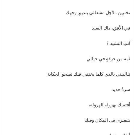
تختبين ..لأجل انشغالي بتدبيرِ وجهك
في الأفقِ، ذاك البعيد
آنتِ النشيد ؟
ثمة من خرقةٍ في خيالي
تنالينني بالذي كلما يختفي فيك تصحو الحكاية
سردٌ جديد
أقتفيك بهرولةِ الهرولة،
بتبعثري في المكان وفيك