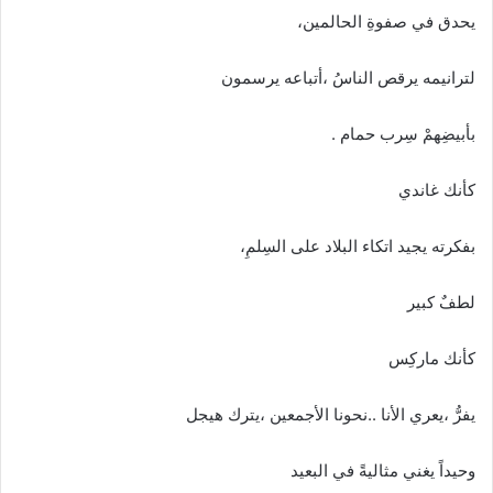
يحدق في صفوةِ الحالمين،
لترانيمه يرقص الناسُ ،أتباعه يرسمون
بأبيضِهمْ سِرب حمام .
كأنك غاندي
بفكرته يجيد اتكاء البلاد على السِلمِ،
لطفٌ كبير
كأنك ماركِس
يفرُّ ،يعري الأنا ..نحونا الأجمعين ،يترك هيجل
وحيداً يغني مثاليةً في البعيد