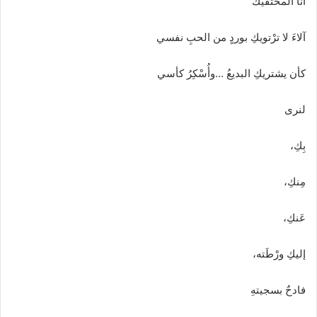
أنا المحتفيك
آلاءَ لا ترْتويكِ بوردٍ من الحبِ نفسي
كأن يشتريكِ البديعُ …وأُسْكِرُ كأسي
لنرى
بِكِ،
مِنكِ،
عَنكِ،
إليكِ ورْطَته،
فادحٌ بسجيتهِ