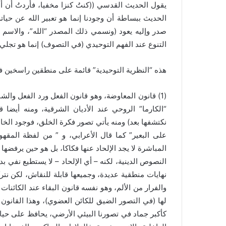
يقول الحديث القدسي ((كنتُ كنزا مخفيا، فأردتُ أن أ
الحديث ببساطة أن وجودنا إنما هو تعبير الله عن حيات
صدر وإليه يعود (ونسمي ذلك المصدر “الله”، والاسم هن
التنوع عند الفهم التوحيدي (في التصوف) إنما هو تجلي ل
هذه “النظرية التوحيدية” قائمة على منطقين راسخين في بنية الوجود 
(1) قانون المعاوضة، وهو قانون الفعل ورد الفعل والش
“الكارما” الروحي عند الأديان الشرقية، ومنه أيضا قو
نكتشفها بعد) ومنه يأتي تصور فكرة الخلق، فوجود الخ
على البعير” كما قال الأعرابي، و ” من لفظة المقهور
المباشرة لا يجد الإلحاد عنها فكاكا، بل هو حين يرفضها
النصوص الدينية، لكنه – أي الإلحاد – لا يستطيع نفي ب
نهايات منطقية عديدة، وجميعها قابلة للنقاش، لكن نتر
والفرار من الألم، وهو نفسه قانون البقاء عند الكائنات
لها (في التصور الضيق للكائن العضوي)، وهذا القانون
كأكبر جماد في تصورنا البيئي الأرضي، يحافظ على حيات