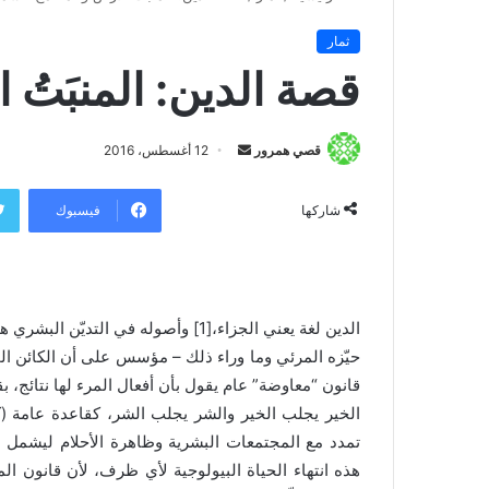
ثمار
قصة الدين: المنبَتُ
قصي همرور
أ
12 أغسطس، 2016
ر
س
فيسبوك
شاركها
ل
ب
ر
ي
الدين لغة يعني الجزاء،[1] وأصوله في ا
د
حيّزه المرئي وما وراء ذلك – مؤسس على أن الكائن ا
ا
قانون “معاوضة” عام يقول بأن أفعال المرء لها نتائج، ب
إ
الخير يجلب الخير والشر يجلب الشر، كقاعدة عامة (كم
ل
ك
تمدد مع المجتمعات البشرية وظاهرة الأحلام ليشمل ال
ت
هذه انتهاء الحياة البيولوجية لأي ظرف، لأن قانون ال