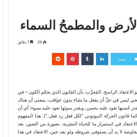
 الأرض والمطمحُ السماء
26
7 دقائق
لينكدإن
‏Tumblr
بينتيريست
‏Reddit
تويتر
لتديّن البشري هو الاعتقاد الراسخ، المُجرَّب، بأن القانون الذي يحكم الكون – في
لحي ليس في حلّ أن يفعل ما يشاء بدون عواقب، بمعنى أن هناك
قدر حُسنها تعود عليه بحسن، وبقدر سوئها تعود عليه بسوء؛ أي أن
ا قانون الحركة النيوتوني “لكل فعل رد فعل..”). هذا المفهوم
اعتقاد في استمرار ما للحياة البشرية، بصورة من الصور، بعد
معاوضة لا بد أن يستوفي شروطه ولو بعد حين. الاعتقاد في هذا