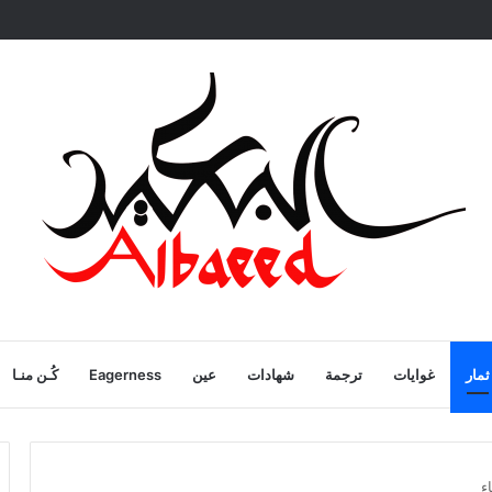
ية
ثمار
غوايات
ترجمة
شهادات
عين
Eagerness
كُـن منـا
ء