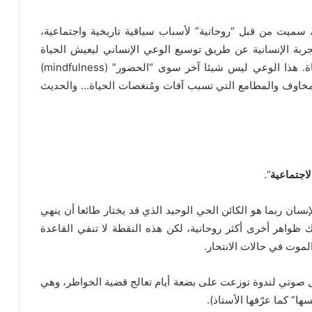
 سميت من قبل “روحانية” لأسباب سياقية تاريخية واجتماعية،
ربة الإنسانية عن طريق توسيع الوعي الإنساني ليعيش الحياة
كاملة، بتوسيع المعرفة بالحياة وتوسيع الشعور بالحياة. هذا الوعي ليس شيئا آخر سوى “الحضور” (mindfulness)
مخاوف والمطامع التي تسبب آفات ومُنغصات الحياة… والحديث
لاجتماعية
“.
سان ربما هو الكائن الحي الوحيد الذي قد يختار طائعا أن ينهي
ك ظواهر أخرى أكثر روحانية، لكن هذه النقطة لا تنفي القاعدة
الموت في حالات الانتحار.
 صوتي لندوة توزعت على بضعة أيام تعالج قضية الخواطر، وهي
ها” كما عرّفها الأستاذ).