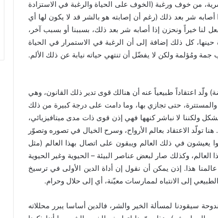
بشرية، من خوف ورغبة (الخوف على الحياة والرغبة في الاستزادة
 أصابه شر بعد ذلك (رغم أن إصابته هو بالشر قد لا يكون لها أي
عل لنا خيراً ونحزن إذا أصابه شر بعد ذلك، بسببنا أو بسبب آخر،
 حينها، كل ذلك إضافة إلى أن الرغبة في الاستمرار في الحياة
ة ومُؤلمة ولكن لا يفضّل أن تنتهي حياته نيابة عن ذلك الألم.
) ولّد اعتقاداً طبيعياً عنه أن هنالك قوى تدير ذلك القانون، وهي
 والمستترة، حتى تجازي بها، وما دامت على درجة كبيرة من ذلك
ا الشكل ولكننا لا نباشر كنهها فهي إذن قوى ذات مدى ميتافيزيائي،
هنا تولّد الاعتقاد بعالم الأرواح، وسرح الخيال في تصوره وتصوّر
وا يعيشون في ذلك العالم ويبقون على اتصال بهذا العالم (مثل
 العالم، وكذلك صار لبعض عناصر البيئة – الحيوية وغير الحيوية
 عالمنا هذا. إذن يمكن أن نقول إن أداة الدين الأولى في ترسيخ
طبيعي إلى الانتباه لممارسات معيّنة، أي إلى حلال وحرام.
ندوحة سيقودنا لمسألة الخير والشر، فالدين أساسا يبرر محللاته