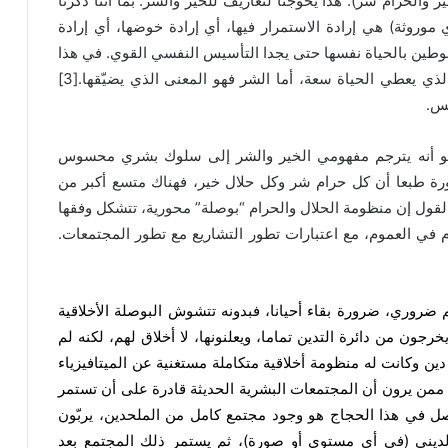
والحرام شر). هذا يحوّجنا لتعاريف للخير والشر. بما أننا ذكرنا
وروثة) هي إرادة الاستمرار فيها، أي إرادة خوضها، أي إرادة
 مربوطين بالحياة نفسها حتى يجدا التأسيس النفسي القوي. في هذا
يقول الأستاذ محمود محمد طه إن الخير هو المعنى الذي يعطي الحياة سعة، أما الشر فهو المعنى الذي يضيّقها.[3]
كس.
 هو أنه يترجم مفهومي الخير والشر إلى سلوك بشري محسوس
ورة طبعا أن كل حرام شر وكل حلال خير، فهناك متسع أكبر من
القول إن منظومة الحلال والحرام “بوصلة” محورية، تتشكل وفقها
 في العموم، مع اعتبارات تطور التشاريع مع تطور المجتمعات.
م ضروري، ضرورة بقاء أحيانا، فبدونه تتشوش البوصلة الأخلاقية
خرجون من دائرة التدين تماما، ويعلنونها، لا أخلاق لهم، لكنه لم
ن وكانت له منظومة أخلاقية متكاملة مستغنية عن الميتافيزياء
ا ممن يرون أن المجتمعات البشرية الحديثة قادرة على أن تستمر
يصل في هذا الحجاج هو وجود مجتمع كامل من الملحدين، يربّون
ر الديني (في أي مستوى أو صورة)، ثم يستمر ذلك المجتمع بعد