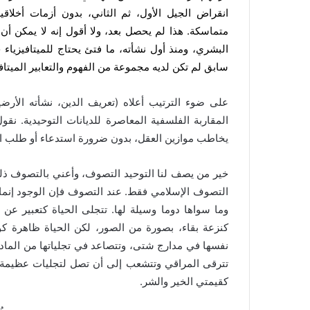
انقراض الجيل الأول، ثم الثاني، بدون أزمات أخلاقي
متماسكة. هذا لم يحصل بعد، ولا أقول إنه لا يمكن أن 
البشري، ومنذ أول نشأته، ما فتئ يحتاج للميتافيزياء 
سابق لم تكن لديه مجموعة من الفهوم والتعابير الميتافي
على ضوء الترتيب أعلاه (تعريف الدين، نشأته الأرض
المقاربة الفلسفية المعاصرة للديانات التوحيدية. نقو
يخاطب موازين العقل، بدون ضرورة استدعاء أو طلب ال
خير من يصف لنا التوحيد التصوف، وأعني بالتصوف ذلك ا
التصوف الإسلامي فقط. عند التصوف فإن الوجود إنما هو
وما سواها دوما وسيلة لها. تتجلى الحياة كتعبير عن ن
كنزعة بقاء، بصورة من الصور، لكن الحياة ظاهرة كون
نفسها في مدارج شتى، وتتصاعد في تجلياتها من المادة
تترقى المراقي وتتشعب إلى أن تصل لتجليات عظيمة ال
كقيمتي الخير والشر.