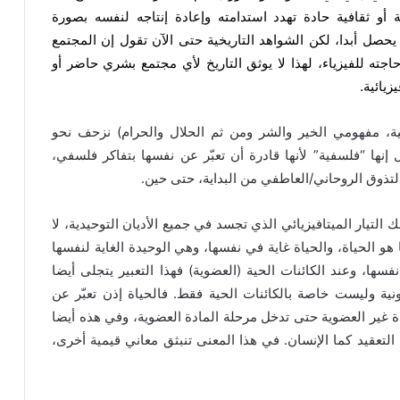
ة أو ثقافية حادة تهدد استدامته وإعادة إنتاجه لنفسه بصورة
يحصل أبدا، لكن الشواهد التاريخية حتى الآن تقول إن المجتمع
حاجته للفيزياء، لهذا لا يوثق التاريخ لأي مجتمع بشري حاضر أو
زيائية.
ية، مفهومي الخير والشر ومن ثم الحلال والحرام) نزحف نحو
ل إنها “فلسفية” لأنها قادرة أن تعبّر عن نفسها بتفاكر فلسفي،
تذوق الروحاني/العاطفي من البداية، حتى حين.
لتيار الميتافيزيائي الذي تجسد في جميع الأديان التوحيدية، لا
 الحياة، والحياة غاية في نفسها، وهي الوحيدة الغاية لنفسها
فسها، وعند الكائنات الحية (العضوية) فهذا التعبير يتجلى أيضا
ية وليست خاصة بالكائنات الحية فقط. فالحياة إذن تعبّر عن
 غير العضوية حتى تدخل مرحلة المادة العضوية، وفي هذه أيضا
تعقيد كما الإنسان. في هذا المعنى تنبثق معاني قيمية أخرى،