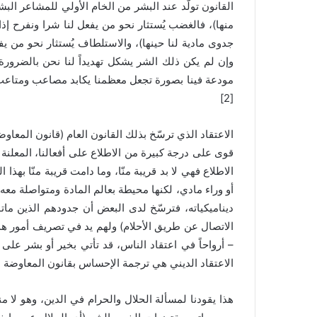
ر
القانون تولّد عند البشر من الخام الأولي للمشاعر ال
و
منها)، فالغضب يُستثار نحو من يفعل لنا شرا ونفرح إذا
ن
جدوى مادية لنا حينها)، والاستلطاف يُستثار نحو من يف
ي
وإن لم يكن ذلك الشر يشكل تهديداً لنا نحن بالضرورة
ا
مودعة فينا بصورة تجعل معظمنا يكابد مصاعب ومتاعب جم
[2]
الاعتقاد الذي ترسّخ بذلك القانون العام (قانون المعاوضة
قوى على درجة كبيرة من الاطلاع على أفعالنا، المعلنة
الاطلاع فهي لا بد قريبة منّا، وما دامت قريبة منّا بهذ
أو وراء مادي، لكنها محيطة بعالم المادة ومتواصلة معه. 
ديناميكياته، فترسّخ لدى البعض أن جدودهم الذين مات
الاتصال عن طريق الأحلام) ولهم يد في تصريف أمور هذا
– أرواحاً في اعتقاد الناس، قد تأتي بخير أو بشر على
الاعتقاد الديني هي ترجمة الإحساس بقانون المعاوضة ال
هذا يقودنا لمسألة الحلال والحرام في الدين، وهو لا م