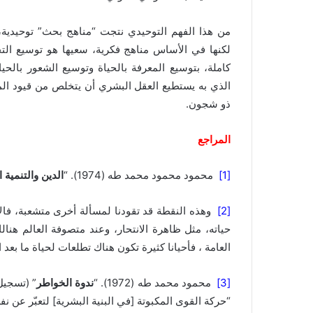
من هذا الفهم التوحيدي نتجت “مناهج بحث” توحيدية،
لكنها في الأساس مناهج فكرية، سعيها هو توسيع التج
الذي به يستطيع العقل البشري أن يتخلص من قيود ال
ذو شجون.
المراجع
[1]
محمود محمود محمد طه (1974). “
الدين والتنمية ا
[2]
وهذه النقطة قد تقودنا لمسألة أخرى متشعبة، فالإن
حياته، مثل ظاهرة الانتحار، وعند متصوفة العالم هنال
العامة ، فأحيانا كثيرة تكون هناك تطلعات لحياة ما بعد 
[3]
محمود محمد طه (1972). “
ندوة الخواطر
” (تسجيل
“حركة القوى المكبوتة [في البنية البشرية] لتعبّر عن نفس