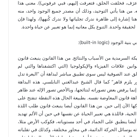
ُعرَف، فخلقت الخلق، فتعرفت إليهم، فبي عرفوني)). معنى هذا
ه. من هنا يأتي التوحيد، وذلك أن مصدر جميع الوجود واحد، منه
ا إشارة إلى ظاهرة ندرك تجلياتها ولا ندرك كُنهها)، ولهذا فإن
حقيقة واحدة. التنوع بكل معانيه إنما هو تعبير عن حياة واحدة.
(built-in logic):
بكة السرمدية من الأسباب والنتائج. من هذا القانون ينبعث قانون
انين علاقات الفيزياء والإيكولوجيا (التي اكتشفناها والتي لم
الق عند الصوفية ليس سوى تطبيق مباشر لبداهة أن “البعرة تدل
 يلزم قاهر” كما قال الشيخ عبدالغني النابلسي. هذه البداهة
 إنما يرفض بعض تصوراته لنتائجها، وبالأخص تصور الإله عند ظاهر
داهة قانون المعاوضة نفسه. بطبيعة الحال هذه النقطة تنفتح على
كها الآن إلى حين. من هذا القانون أيضا ينبعث قانون طلب اللذة
 الحية، فاللذة هي تعبير الحياة عن نفسها في حين أن الألم تهديد
 أيضا ينطبق على الجماد في أحد مستوياته، فكوكب الأرض مثلا،
ه بوسائل الحركة الدائمة، في محاور مختلفة، وكذلك في تقلباته