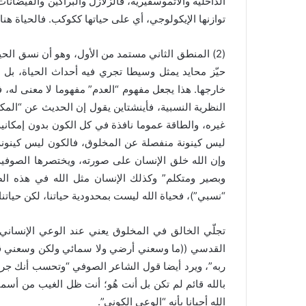
الداخلية والاتموسفيرية، فالزلازل والبراكين والفيضا
توازنها الإيكولوجي، أي على حياتها ككوكب. فالحياة هن
(2) المنطق الثاني مستمد من الأول، وهو أن نسق ال
حيّز محايد يمثل وسيطا تجري فيه أحداث الحياة، بل 
خارجها. هذا يجعل مفهوم “العدم” مفهوما لا معنى له، 
النظرية النسبية، فأينشتاين يقول إن الحديث عن “المك
غيره، والطاقة عموما نافذة في كل الكون بدون إمكانية
ليس كينونة منفصلة عن المخلوق، فالكون ليس كينونة 
وإن الله خلق الإنسان على صورته، ويختصرها الصوفية
وبصير ومتكلم” وكذلك الإنسان مثل الله في هذه ا
“نسبي”)، فحياة الله ليست بمحدودية حياتنا، لكن حياتنا
تجلّي الخالق في المخلوق يعني عند الوعي الإنساني أ
القدسي ((ما وسعني أرضي ولا سمائي ولكن وسعني ق
ربه”، ويرد أيضا قول الشاعر الصوفي “وتحسب أنك جرمٌ 
بالله قائم لم تكن بل أنت هُو؛ أنت ظل الغيب من أسم
الله أحيانا بأنه “الوعي الكوني”.