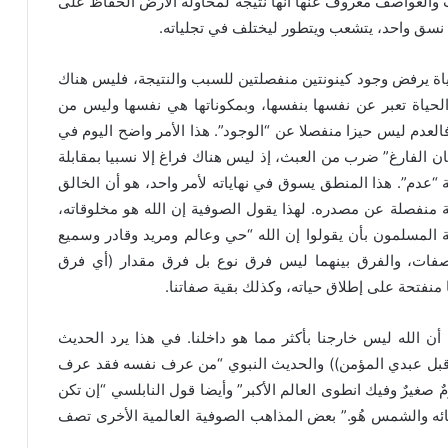
نات والعواصف معروف عنها أنها نتيجة لمحاولة الأرض الحفاظ على
ا نسق واحد، يتشعب ويتطور ليختلف في تجلياته.
حياة يرفض وجود كينونتين منفصلتين للسبب والنتيجة، فليس هناك
الحياة تعبر عن نفسها بنفسها، وبمكوناتها هي نفسها وليس من
فالعدم ليس حيزا منفصلا عن “الوجود”. هذا الأمر واضح اليوم في
ان الفارغ” ضرب من العبث، إذ ليس هناك فراغ إلا نسبيا بمقابلة
 “عدم”. هذا المنطق يسوق في نهاياته لأمر واحد، هو أن الخالق
منفصلة عن مصدره. لهذا يقول الصوفية إن الله هو مخلوقاته،
 المسلمون بأن يقولوا إن الله “حي وعالم ومريد وقادر وسميع
لصفات، والفرق بينهما ليس فرق نوع بل فرق مقدار (أي فرق
 منفتحة على إطلاق حياته، وكذلك بقية صفاتنا.
ن الله ليس خارجنا بأكثر مما هو داخلنا. في هذا يرد الحديث
بل عبدي المؤمن)) والحديث النبوي “من عرف نفسه فقد عرف
صغيرٌ وفيك انطوى العالم الأكبر” وأيضا قول النابلسي “إن تكن
ائه والشمس هُو.” بعض المذاهب الصوفية العالمية الأخرى تصف