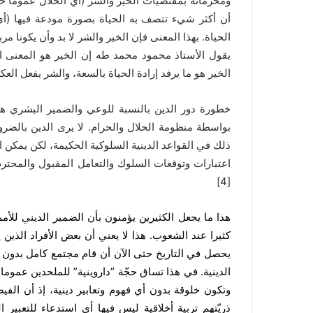
ومحرماته بمقتضيات الخير والشر (أي الحلال عموما خير 
أن أكثر شيء تتصف به الحياة بصورة مودعة فيها (أي م
الحياة. بهذا المعنى فإن الخير والشر لا بد وأن يكونا
الخير هو ما يرفد إرادة الحياة بالسعة، والشر يفعل الع
خطورة دور الدين بالنسبة للوعي والضمير البشري
بواسطة منظومة الحلال والحرام. لا يرى الدين بالضر
ذلك في القواعد الدينية السلوكية الحكيمة، لكن يمكن 
اعتبارات وتوقعات السلوك والتعامل المقبول والمحترم
[4]
هذا ما يجعل الكثيرين يؤمنون بأن الضمير الديني للأم
كثيرا عند الشعوب. هذا لا يعني أن بعض الأفراد الذين ي
يحصل في التاريخ حتى الآن أن قام مجتمع كامل بدون دي
الدينية. في هذا تساق حجّة “داروينية” للملحدين عموم
وتكون خلوقة بدون أي فهوم وتعابير دينية، إذ أن الف
ذريّتهم تربية أخلاقية ليس فيها أي استدعاء للتعبي