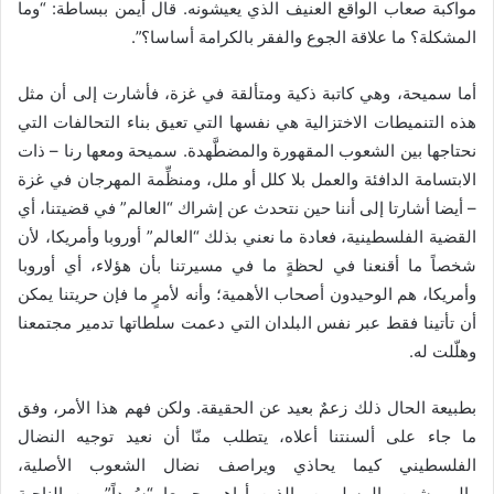
مواكبة صعاب الواقع العنيف الذي يعيشونه. قال أيمن ببساطة: “وما
المشكلة؟ ما علاقة الجوع والفقر بالكرامة أساسا؟”.
أما سميحة، وهي كاتبة ذكية ومتألقة في غزة، فأشارت إلى أن مثل
هذه التنميطات الاختزالية هي نفسها التي تعيق بناء التحالفات التي
نحتاجها بين الشعوب المقهورة والمضطَّهدة. سميحة ومعها رنا – ذات
الابتسامة الدافئة والعمل بلا كلل أو ملل، ومنظِّمة المهرجان في غزة
– أيضا أشارتا إلى أننا حين نتحدث عن إشراك “العالم” في قضيتنا، أي
القضية الفلسطينية، فعادة ما نعني بذلك “العالم” أوروبا وأمريكا، لأن
شخصاً ما أقنعنا في لحظةٍ ما في مسيرتنا بأن هؤلاء، أي أوروبا
وأمريكا، هم الوحيدون أصحاب الأهمية؛ وأنه لأمرٍ ما فإن حريتنا يمكن
أن تأتينا فقط عبر نفس البلدان التي دعمت سلطاتها تدمير مجتمعنا
وهلّلت له.
بطبيعة الحال ذلك زعمٌ بعيد عن الحقيقة. ولكن فهم هذا الأمر، وفق
ما جاء على ألسنتنا أعلاه، يتطلب منّا أن نعيد توجيه النضال
الفلسطيني كيما يحاذي ويراصف نضال الشعوب الأصلية،
والمهمشين والمسلوبين، الذين أراهم جميعا “سُوداً” من الناحية