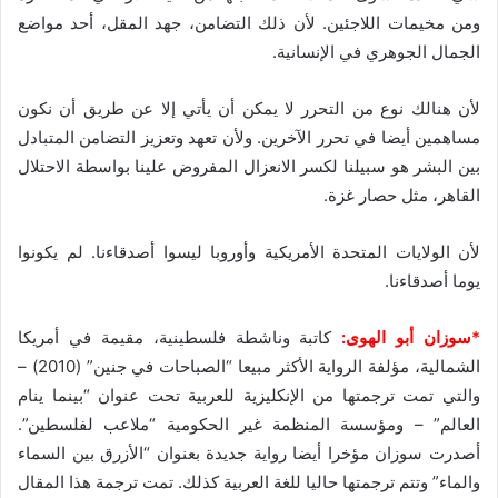
ومن مخيمات اللاجئين. لأن ذلك التضامن، جهد المقل، أحد مواضع
الجمال الجوهري في الإنسانية.
لأن هنالك نوع من التحرر لا يمكن أن يأتي إلا عن طريق أن نكون
مساهمين أيضا في تحرر الآخرين. ولأن تعهد وتعزيز التضامن المتبادل
بين البشر هو سبيلنا لكسر الانعزال المفروض علينا بواسطة الاحتلال
القاهر، مثل حصار غزة.
لأن الولايات المتحدة الأمريكية وأوروبا ليسوا أصدقاءنا. لم يكونوا
يوما أصدقاءنا.
*سوزان أبو الهوى:
كاتبة وناشطة فلسطينية، مقيمة في أمريكا
الشمالية، مؤلفة الرواية الأكثر مبيعا “الصباحات في جنين” (2010) –
والتي تمت ترجمتها من الإنكليزية للعربية تحت عنوان “بينما ينام
العالم” – ومؤسسة المنظمة غير الحكومية “ملاعب لفلسطين”.
أصدرت سوزان مؤخرا أيضا رواية جديدة بعنوان “الأزرق بين السماء
والماء” وتتم ترجمتها حاليا للغة العربية كذلك. تمت ترجمة هذا المقال