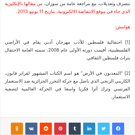
بتصرف وتعديلات، مع مراجعة عامة من سوزان،
من مقالها بالإنكليزية
الذي جاء في موقع الانتفاضة الالكترونية، بتاريخ 11 يونيو 2013.
هوامش:
[1] احتفالية فلسطين للأدب مهرجان أدبي يقام في الأراضي
الفلسطينية، أقيمت دورته الأولى عام 2008، سمته العامة الاحتفال
بتراث فلسطين الثقافي.
[2] “المعذبون في الأرض” هو اسم الكتاب المشهور لفرانز فانون،
الكاريبي الزنجي الذي ناضل مع حركة التحرر الجزائرية ضد الاستعمار
الفرنسي وترك أثرا فكريا واسعا في الحركة العالمية لتصفية
الاستعمار.
فيسبوك
تويتر
لينكدإن
‏Tumblr
بينتيريست
‏Reddit
‏VKontakte
Odnoklassniki