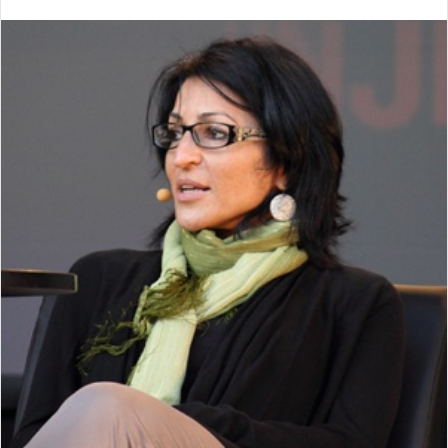
ر
ي
د
ا
إ
ل
ك
ت
ر
و
ن
ي
ا