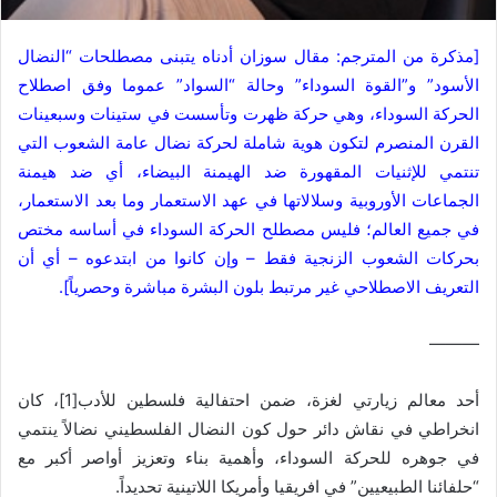
[مذكرة من المترجم: مقال سوزان أدناه يتبنى مصطلحات “النضال
الأسود” و”القوة السوداء” وحالة “السواد” عموما وفق اصطلاح
الحركة السوداء، وهي حركة ظهرت وتأسست في ستينات وسبعينات
القرن المنصرم لتكون هوية شاملة لحركة نضال عامة الشعوب التي
تنتمي للإثنيات المقهورة ضد الهيمنة البيضاء، أي ضد هيمنة
الجماعات الأوروبية وسلالاتها في عهد الاستعمار وما بعد الاستعمار،
في جميع العالم؛ فليس مصطلح الحركة السوداء في أساسه مختص
بحركات الشعوب الزنجية فقط – وإن كانوا من ابتدعوه – أي أن
التعريف الاصطلاحي غير مرتبط بلون البشرة مباشرة وحصرياً].
———
أحد معالم زيارتي لغزة، ضمن احتفالية فلسطين للأدب[1]، كان
انخراطي في نقاش دائر حول كون النضال الفلسطيني نضالاً ينتمي
في جوهره للحركة السوداء، وأهمية بناء وتعزيز أواصر أكبر مع
“حلفائنا الطبيعيين” في افريقيا وأمريكا اللاتينية تحديداً.