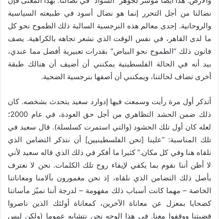
والأرض. هذا أيضا مؤشر لجوهر “السواد” في نضالنا. بهذا المعنى فإن
نضالنا من أجل التحرر إنما هو نضال أسود في طبيعته السياسية
والروحانية. إحدى معالم هذه النرجسية السالبة ذلك الطموح نحو كل
ما لدى القاهر، في نفس الوقت الذي نشعر تجاهه بالكراهية. يصف
فانون ذلك “الطموح نحو البياض” بقدرات تعبيرية أفضل مما عندي،
بيد أنه في الحالة الفلسطينية يمكنني أن أضيف أن هنالك طبقة
أخرى تضاف لحالتنا، ويمكنني أن أصفها بنرجسية الضحية.
أتذكر أول مرة رأيت وسمعت فيها إدوارد سعيد يتحدث بشخصه. كان
ذلك ضمن الحشد التظاهري من أجل حق العودة، في عام 2000؛
لعله كان أول تلك الحشود (والتي استمرت كسلسلة). قال سعيد في
تلك المناسبة: “علينا [نحن الفلسطينيين] أن نتذكر التضامن الذي
نلقاه هنا وفي كل مكان.” كثيرا ما أفكر في ذلك الذي قاله سعيد لأني
لا أظن أننا نقوم بما يكفي لإيفاء روح تلك الكلمات. نحن لا نعترف
بأصل ذلك التضامن الذي نلقاه، إذ نحن مغمورون بآلامنا ومعاناتنا
الخاصة – مهما كانت أسباب ذلك مفهومة – لدرجة أننا نميّز مأساتنا
كضحايا بمعزل عن معاناة الآخرين، كمعاناة أولئك الذين ناصروا
قضيتنا ووقفوا معنا. في هذا الوجه نحن نتشابه عموما (ولكن ليس