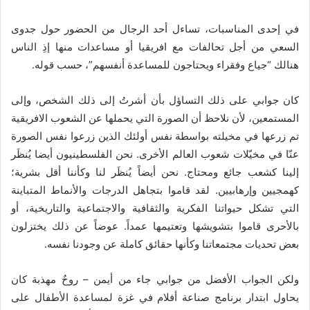
في إحدى المناسبات، تساءل أحد الرجال من الحضور حول جدوى
السعي من أجل تحالفات مع افريقيا أو مساعدات منها إذِ الناس
هنالك “جياع وفقراء ويحتاجون للمساعدة أنفسهم”، حسب قوله.
كان جوابي على ذلك التساؤل بأن أشرتُ إلى ذلك الشخص، وإلى
المستمعين، لأن نلاحظ أن الصورة التي يحملها عن الشعوب الافريقية
تم زرعها في مخيلته بواسطة نفس أولئك الذين زرعوا نفس الصورة
عنّا في مخيّلات شعوب العالم الأخرى. نحن الفلسطينيون أيضا يُنظَر
إلينا كشعب جائع ومحتاج. نحن أيضاً يُنظَر لنا وكأننا أقل بشرية؛
كهمجيين وإرهابيين. لقد قاموا بتجاهل الدرجات والأنماط المتباينة
التي تشكل حيواتنا الفكرية والثقافية والاجتماعية والتاريخية، أو
بالأحرى قاموا بتشويشها وتعتيمها عمداً. عوضاً عن ذلك يختزلون
بعض تحديات مجتمعاتنا وكأنها حقائق كاملة عن وجودنا نفسه.
ولكن الجواب الأفضل من جوابي جاء من أيمن – روحٌ مهذبة كان
يحاول ابتدار برنامج صناعة أفلام في غزة لمساعدة الأطفال على