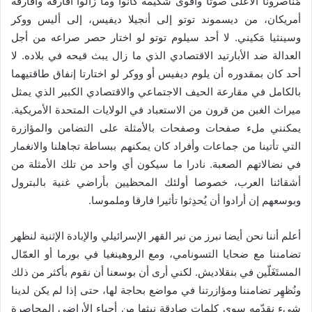
مُناصرونا الأعلى صوتا وأقوى شكيمة كانوا وما زالوا أفارقة وأفارقة
أمريكان، من ديسموند توتو إلى أنجيلا ديفيس، إلى أليس ووكر
وسينثيا مَكيني. لا أحد سيلوم توتو لو اختار حصر صراعه من أجل
العدالة ضد الأبارتيد الاقتصادي الذي ما زال يبث قيحه في بلاده. لا
أحد كان بمقدوره أن يلوم ديفيس أو ووكر لو اختارتا إنفاق طاقتيهما
بالكامل في مقارعة الحيف الاجتماعي والاقتصادي الكبير الذي يمثل
ميراث الغبن من قرون من الاستعباد في الولايات المتحدة الأمريكية.
يمكنني ملء صفحات وصفحات بالأمثلة على التضامن والمؤازرة
التي تأتينا من جماعات وأفراد كان يمكنهم ببساطة تجاهلنا والانغمار
في نضالاتهم الصعبة. نادرا ما سيكون أي واحد من تلك الأمثلة من
أشقائنا العرب، خصوصا أولئك المحظيين بأراضي غنية بالبترول
وبوسعهم إن أرادوا أن يُحدِثوا تأثيرا فارقا وملموسا.
أعلم أننا نحن أيضا نبرز من نير القهر الإسرائيلي والإبادة الإثنية لنظهر
تضامننا مع ضحايا التسونامي، ومع الروهينغيا في بورما أو العمّال
المستَغَلّين في بنقلاديش. لكني أرى أن بوسعنا أن نقوم بأكثر من ذلك
ونُظهِر تضامننا ومؤازرتنا في مواضع بحاجة لها، حتى إذا لم يكن لدينا
شيء نقدّمه سوى كلمات صادقة نبثها من أحياء الأراضي المحاصرة