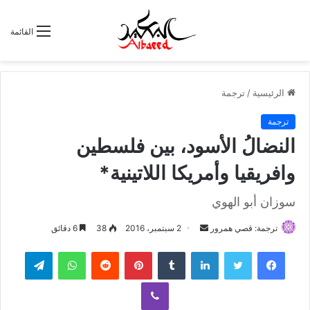
القائمة
الرئيسية
/
ترجمة
ترجمة
النضالُ الأسود، بين فلسطين
وافريقيا وأمريكا اللاتينية*
سوزان أبو الهوي
ترجمة: قصي همرور
أ
2 سبتمبر، 2016
38
6 دقائق
ر
لينكدإن
‏Tumblr
بينتيريست
‏Reddit
واتساب
تيلقرام
س
ل
ڤايبر
ب