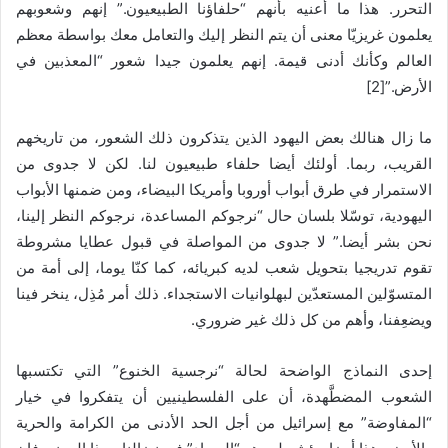
التحرر. هذا ما أعنيه بأنهم “حلفاؤنا الطبيعيون.” إنهم وشعوبهم
يعلمون غريزيّا معنى أن يتم النظر إليك والتعامل معك بواسطة معظم
العالم وكأنك أدنى قيمة. إنهم يعلمون جيدا شعور “المعذبين في
الأرض.”[2]
ما زال هنالك بعض اليهود الذين يتذكرون ذلك الشعور، من تاريخهم
القريب، ربما. أولئك أيضا حلفاء طبيعيون لنا. لكن لا جدوى من
الاستمرار في طرق أبواب أوروبا وأمريكا البيضاء، ومن ضمنها الأبواب
اليهودية، توسّلا بلسان حال “نرجوكم المساعدة، نرجوكم النظر إلينا،
نحن بشر أيضا.” لا جدوى من المواصلة في قبول عطايا مشروطة
تقوم تدريجيا بتحويل شعب لديه كبريائه، كما كنّا يوما، إلى أمة من
المتسوّلين المستعدّين لبهلوانيات الاستجداء. ذلك أمر مُذِل، ينخر فينا
ويضعِفنا، وأهم من كل ذلك غير ضروري.
إحدى النماذج الواضحة لحالة “نرجسية الخنوع” التي تكتسبها
الشعوب المضطَّهدة، أن على الفلسطينيين أن يتفكروا في خيار
“المفاوضة” مع إسرائيل من أجل الحد الأدنى من الكرامة والحرية