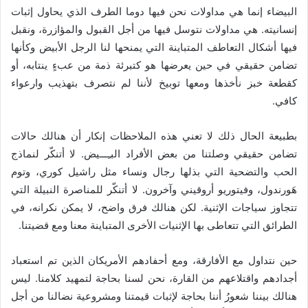
البيضاء إنما هي مداولات نحن فيها دوما الطرف الذي يحاول إثبات
إنسانيته. هي مداولات نتوسل فيها من أجل القبول والمؤازرة، ونقبل
فيها أشكال التعاطف المتباينة التي يمنحها لنا الرجل الأبيض وكأنها
تضامن حقيقي في حين يعرضها هو كتبرئة ذمة من عبءٍ ينتابه، أو
كقطعة خبز نأخذها ومعها توبيخ لأننا لم نتصرف بتهذيب وارعواء
كافي.
بطبيعة الحال ذلك لا تعني هذه الملاحظات إنكار أن هنالك حالات
تضامن حقيقي وصلتنا من بعض الأفراد البـِـــيض. لا أتنكّر لنماذج
الحب والتضحية التي بذلها رجال ونساء مثل راشيل كوري، وتوم
هَورندول، وفيتوريو أروقيني وآخرون. لا أتنكّر للمناصرة النبيلة التي
تتجاوز سياجات الإثنية. لكن هنالك فرق واضح، لا يمكن نكرانه، في
الطرائق التي تتعاطى بها الإثنيات الأخرى المتباينة معنا ومع قضيتنا.
حين نتداول مع الأفارقة، ومع أحفادهم الأمريكان الذين تم استعباد
أجدادهم واقتلاعهم من القارة، نحن لسنا بحاجة لتمهيد كلامنا. ليس
هنالك بيننا شعورُ أننا بحاجة لإثبات قيمتنا ومشروعية نضالنا من أجل