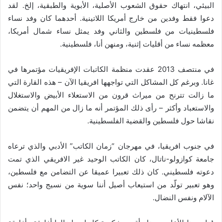
البيئي، انتهاك حقوق الشعوب الأصلية، الأبوية والطبقية، إلخ. لقد
دعوا فقط وفدين من خارج أمريكا اللاتينية. أحدهما كان وفد نساء
فلسطينيات من فلسطين والثاني وفد يمثل نساء شمال أمريكا،
معظمه نساء من أقليات إثنية، ومنهن أنا، فلسطينية.
في منتصف 2013 عقدت منظمة الكاتبات الإفريقيات مؤتمرها في
غانا. وبرغم كل المشاكل التي تواجهها افريقيا الآن – هذه القارة التي
ما زالت تترنح من ميراث قرون من الاستعلاء الأبيض والاستغلال
والاستعباد وأكثر – رأى ذلك المؤتمر أنه ما زال من المهم أن يتضمن
نقاشا حول فلسطين والقضية الفلسطينية.
في جنوب افريقيا، في مهرجان “زمان الكاتب” الأدبي والذي ترعاه
جامعة كوازولو-ناتال، كان الكاتب الوحيد غير الافريقي الذي تمت
دعوته فلسطيني. كان ذلك تعبيرا عميقا عن التضامن مع فلسطين،
وهو تعبير تولّد من استيعاب أصيل أننا سوية من نسيج واحد؛ نفس
الآلام ونفس النضال.