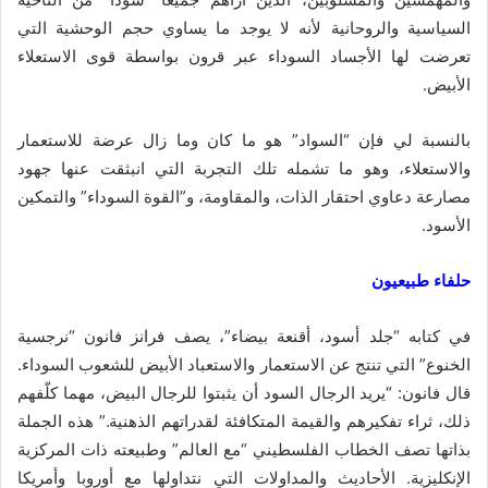
السياسية والروحانية لأنه لا يوجد ما يساوي حجم الوحشية التي
تعرضت لها الأجساد السوداء عبر قرون بواسطة قوى الاستعلاء
الأبيض.
بالنسبة لي فإن “السواد” هو ما كان وما زال عرضة للاستعمار
والاستعلاء، وهو ما تشمله تلك التجربة التي انبثقت عنها جهود
مصارعة دعاوي احتقار الذات، والمقاومة، و”القوة السوداء” والتمكين
الأسود.
حلفاء طبيعيون
في كتابه “جلد أسود، أقنعة بيضاء”، يصف فرانز فانون “نرجسية
الخنوع” التي تنتج عن الاستعمار والاستعباد الأبيض للشعوب السوداء.
قال فانون: “يريد الرجال السود أن يثبتوا للرجال البيض، مهما كلّفهم
ذلك، ثراء تفكيرهم والقيمة المتكافئة لقدراتهم الذهنية.” هذه الجملة
بذاتها تصف الخطاب الفلسطيني “مع العالم” وطبيعته ذات المركزية
الإنكليزية. الأحاديث والمداولات التي نتداولها مع أوروبا وأمريكا