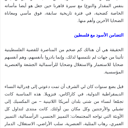
بنفس المقدار والنوع) مع سيرة قاهرنا حين جعل هو أيضا مأساته
الخاصة كضحية، في فترة تاريخية سابقة، فوق مآسي ومعاناة
الضحايا الآخرين وأهم منها.
التضامن الأسود مع فلسطين
الحقيقة هي أن هنالك كم ضخم من المناصرة للقضية الفلسطينية
تأتينا من جهات لم نلتمسها لذلك، وإنما بادروا بأنفسهم، وهم أنفسهم
ضحايا للاستعمار والاستغلال وضحايا للرأسمالية الجشعة والعنصرية
المؤسسية.
قبل بضع سنوات كان لي الشرف أن تمت دعوتي إلى فِدرالية النساء
الديمقراطية الدولية، في كاراكاس، فنزويلا. هذه المناسبة كانت
تجمّعا لنساء من شتى بلدان أمريكا اللاتينية – من المكسيك إلى
تشيلي والأرجنتين وكل مكان بين أولئك. كانت منتدى لتداول كل
الأوبئة التي تواجه المجتمعات: التمييز الجنسي، الرأسمالية، التمييز
العمري، رهاب المثلية، العنصرية، سلب الأراضي، الاستغلال، الدمار