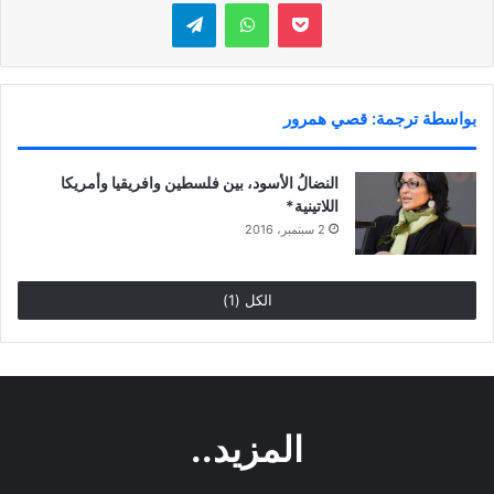
بوكيت
واتساب
تيلقرام
بواسطة ترجمة: قصي همرور
النضالُ الأسود، بين فلسطين وافريقيا وأمريكا
اللاتينية*
2 سبتمبر، 2016
الكل (1)
المزيد..