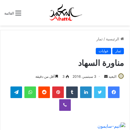
القائمة
الرئيسية
/
ثمار
ثمار
غوايات
مناورة السهاد
البعيد
أ
3 سبتمبر، 2016
3
أقل من دقيقة
ر
لينكدإن
‏Tumblr
بينتيريست
‏Reddit
واتساب
تيلقرام
س
ل
ڤايبر
ب
ر
ي
د