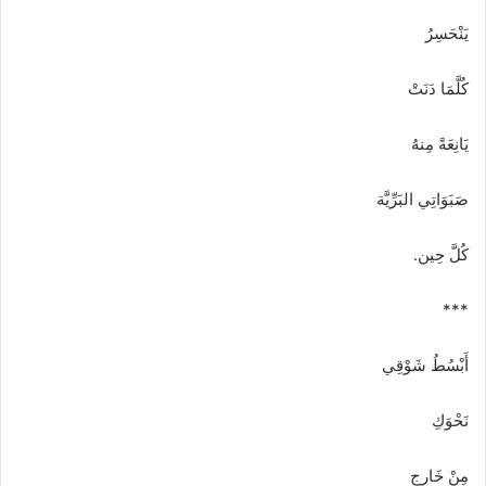
يَنْحَسِرُ
كُلَّمَا دَنَتْ
يَانِعَةً مِنهُ
صَبَوَاتِي البَرِّيَّة
كُلَّ حِين.
***
أَبْسُطُ شَوْقِي
نَحْوَكِ
مِنْ خَارِج