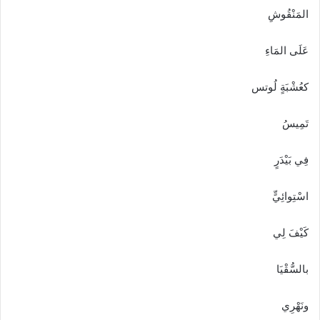
المَنْقُوشِ
عَلَى المَاءِ
كعُشْبَةٍ لُوتس
تَمِيسُ
فِي بَيْدَرٍ
اسْتِوائِيٍّ
كَيْفَ لِي
بالسُّقْيَا
ونَهْرِي