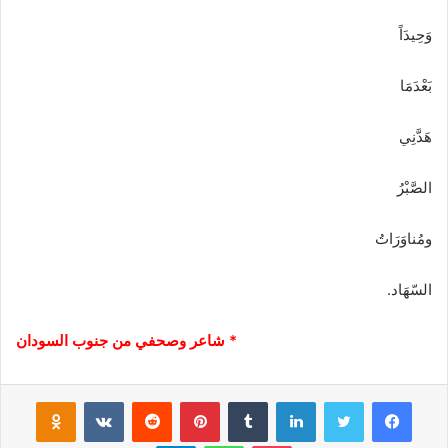
وَحِيدَاً
بَعْدَمَا
هَدَّنِي
الصَّبْرُ
ومُناوَرَاتُ
السّهَاد.
* شاعر وصحفي من جنوب السودان
فيسبوك
تويتر
لينكدإن
‏Tumblr
بينتيريست
‏Reddit
‏VKontakte
Odnoklassniki
بوكيت
واتساب
تيلقرام