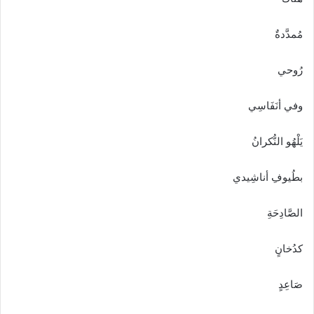
مُمدَّدةٌ
رُوحي
وفي أنَفَاسِي
يَلْهُو النُّكرانُ
بطُيوفِ أناشِيدي
الصَّادِحَةِ
كدُخانٍ
صَاعِدٍ