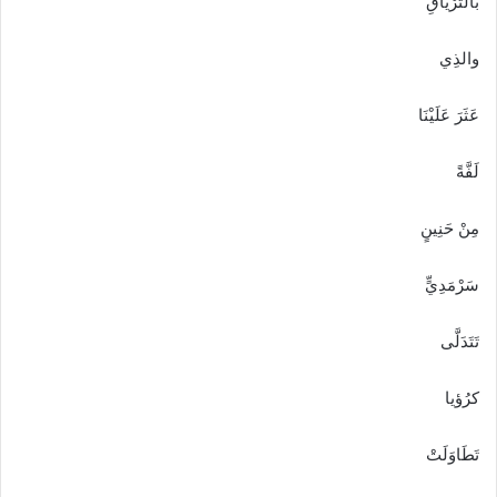
بالتِّرْيَاقِ
والذِي
عَثَرَ عَلَيْنَا
لَفَّةً
مِنْ حَنِينٍ
سَرْمَدِيٍّ
تَتَدَلَّى
كرُؤيا
تَطَاوَلَتْ