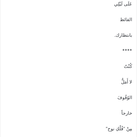
عَلَى لَيْلِي
القائظ
بانتظارك.
****
كُنْتُ
لا أَمَلُّ
الوُقُوفَ
خارجاً
مِنْ “فُلْكِ نوح”