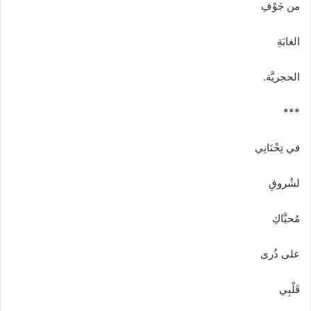
من جَوْفِ
الغابَةِ
الحجريَّة.
***
في تِحْنَانِي
لشُروقِ
مُحيَّاكِ
على ذُرى
قَلْبِي