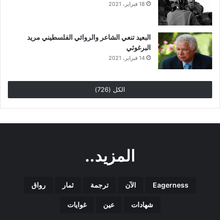
18 فبراير، 2021
البعيد تنعي الشاعر والروائي الفلسطيني مريد
البرغوثي
14 فبراير، 2021
الكل (726)
المزيد..
Eagerness
الآن
ترجمة
ثمار
رواق
شهادات
عين
غوايات