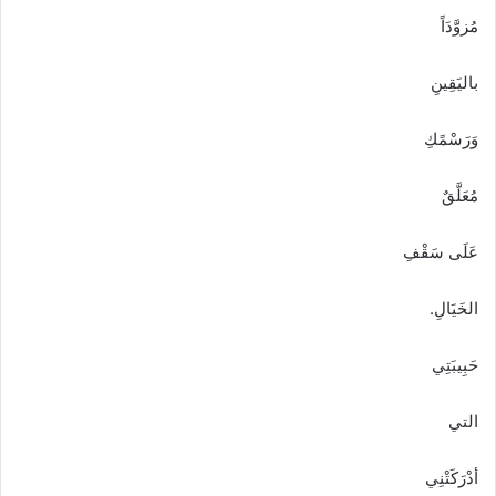
مُزوَّدَاً
باليَقِينِ
وَرَسْمًكِ
مُعَلَّقٌ
عَلَى سَقْفِ
الخَيَالِ.
حَبِيبَتِي
التي
أدْرَكَتْنِي