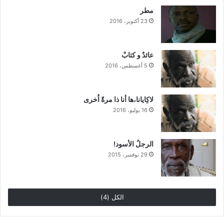
مطر
23 أكتوبر، 2016
عائدٌ و كتابْ
5 أغسطس، 2016
لاكِايانا،ها أنا ذا مرةً اُخرى
16 يوليو، 2016
الرجلُ الأسود!
29 نوفمبر، 2015
الكل (4)