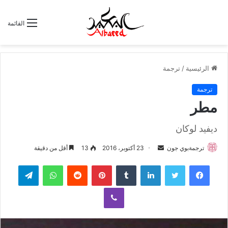
القائمة
الرئيسية
/
ترجمة
ترجمة
مطر
ديفيد لوكان
ترجمةبوي جون
أ
23 أكتوبر، 2016
13
أقل من دقيقة
ر
لينكدإن
‏Tumblr
بينتيريست
‏Reddit
واتساب
تيلقرام
س
ل
ڤايبر
ب
ر
ي