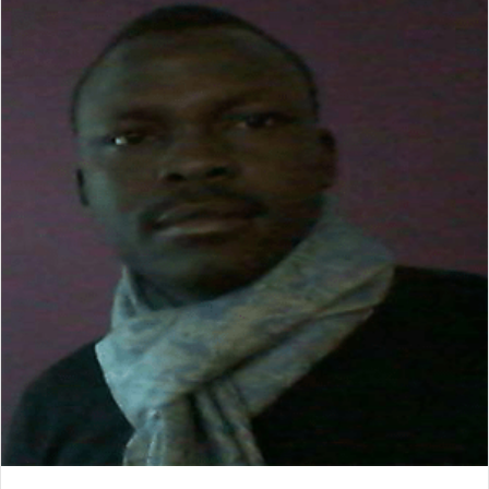
د
ا
إ
ل
ك
ت
ر
و
ن
ي
ا