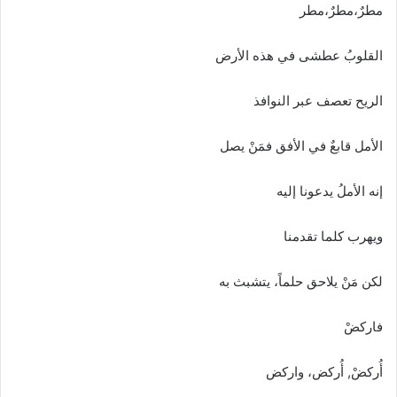
مطرٌ،مطرٌ،مطر
القلوبُ عطشى في هذه الأرض
الريح تعصف عبر النوافذ
الأمل قابعٌ في الأفق فمَنْ يصل
إنه الأملُ يدعونا إليه
ويهرب كلما تقدمنا
لكن مَنْ يلاحق حلماً، يتشبث به
فاركضْ
أُركضْ, أُركض، واركض