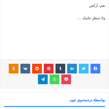
نعم، أركض
ولا تنتظر حلمك ….
فيسبوك
تويتر
لينكدإن
‏Tumblr
بينتيريست
‏Reddit
‏VKontakte
Odnoklassniki
بوكيت
واتساب
تيلقرام
بواسطة ترجمةبوي جون