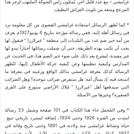
غرامشي – مع عدد قليل آخر، يُمثلون رأس الشوكة الملتهب لزجر هذا
المزعج ومنعه من تلويث الفراش النظيف.
* كما تُظهر الرسائل استفادة غرامشي القصوى من كل معلومة ترد
في رسائل أهله إليه، ففي رسالة مؤرخة بتاريخ 6 يونيو1927م يعرف
من أمه خبر ضم عدد من البلديات إلى منطقة ” غيرلارزا ” فيقول لها
يجب أن تكتب بهذه الطريقة، حتى أن شملت رسائلها أخباراً تبدو لها
غير مفيدة، ليشرع بعد ذلك على ضوء خبر الضم هذا، في الحديث عن
المدارس وكيفية تنظيمها وعن كيفية حركة الأطفال إليها، لتُظهر
الرسالة كذلك معرفة غرامشي بذالك الواقع ورغبته في معرفة ما
استجد فيه، إذ يسأل أمه: هل ستفرض ضرائب موحدة؟ وهل الضرائب
التي سيدفعها أهل “غيرلارزا ” مُلاك الأراضي ستوزع على القرى
الصغيرة؟ وغيرها من الأسئلة.
* وفي المُجمل جاء هذا الكتاب في 101 صفحة وشمل 33 رسالة
امتدت من الفترة 1926 وحتى 1934، إضافة لمسرد تاريخي تتبع
حياة ونشاط غرامشي منذ ولادته في 1891 وحتى تاريخ وفاته في
1937، كذلك ضم الكتاب خمس صور، الأولى لأمه جيوسبينا