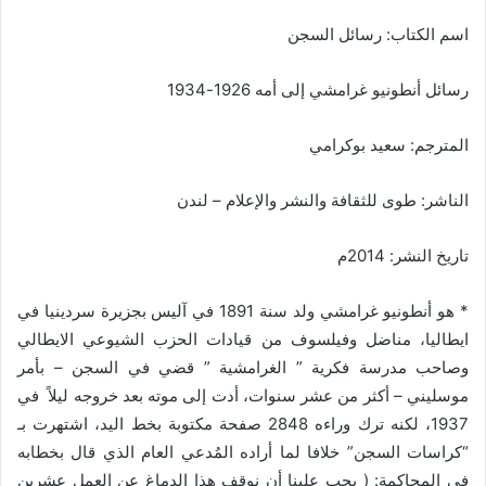
ا
إ
اسم الكتاب: رسائل السجن
ل
ك
رسائل أنطونيو غرامشي إلى أمه 1926-1934
ت
ر
المترجم: سعيد بوكرامي
و
ن
الناشر: طوى للثقافة والنشر والإعلام – لندن
ي
ا
تاريخ النشر: 2014م
* هو أنطونيو غرامشي ولد سنة 1891 في آليس بجزيرة سردينيا في
ايطاليا، مناضل وفيلسوف من قيادات الحزب الشيوعي الايطالي
وصاحب مدرسة فكرية ” الغرامشية ” قضي في السجن – بأمر
موسليني – أكثر من عشر سنوات، أدت إلى موته بعد خروجه ليلاً في
1937، لكنه ترك وراءه 2848 صفحة مكتوبة بخط اليد، اشتهرت بـ
“كراسات السجن” خلافا لما أراده المُدعي العام الذي قال بخطابه
في المحاكمة: ( يجب علينا أن نوقف هذا الدماغ عن العمل عشرين