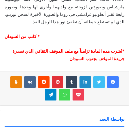
مارشياس وصورتين لزوجته مع ولديهما وأخرى لها وحدها. وصورة
رابعة لقبر أنطونيو غرامشي في روما والصورة الأخيرة لسجن تورينو،
الذي لم تستطع حيطانه أن تطفئ نور هذا الرجل الفذ.
* كاتب من السودان
*نُشرت هذه المادة تزامناً مع ملف الموقف الثقافي الذي تصدرة
جريدة الموقف بجنوب السودان
فيسبوك
تويتر
لينكدإن
‏Tumblr
بينتيريست
‏Reddit
‏VKontakte
Odnoklassniki
بوكيت
واتساب
تيلقرام
بواسطة البعيد