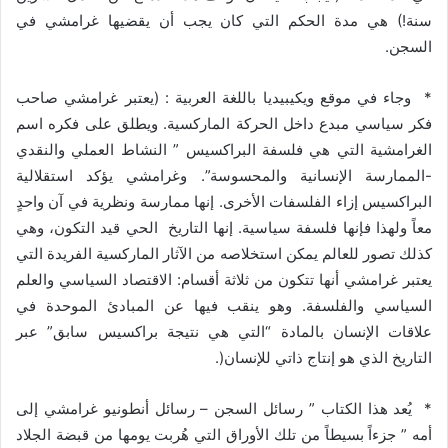
سنة!) هي مدة الحكم التي كان يجب أن يقضيها غرامشي في
السجن.
* وجاء في موقع ويكيبيديا باللغة العربية : (يعتبر غرامشي صاحب
فكر سياسي مبدع داخل الحركة الماركسية. ويطلق على فكره اسم
الغرامشية التي هي فلسفة البراكسيس ” النشاط العملي والنقدي
-الممارسة الإنسانية والمحسوسة”. وغرامشي يؤكد استقلالية
البراكسيس إزاء الفلسفات الأخرى. إنها ممارسة ونظرية في آن واحدٍ
معاً ولهذا فإنها فلسفة سياسية. إنها التاريخ الحي قيد التكون، وهي
كذلك تصور للعالم يمكن استخلاصه من الآثار الماركسية الفريدة التي
يعتبر غرامشي أنها تتكون من ثلاثة أقسام: الاقتصاد السياسي والعلم
السياسي والفلسفة. وهو ينقب فيها عن المبادئ الموحدة في
علاقات الإنسان بالمادة “التي هي نتيجة براكسيس سابق” عبر
التاريخ الذي هو إنتاج ذاتي للإنسان(.
* يُعد هذا الكتاب ” رسائل السجن – رسائل أنطونيو غرامشي إلى
أمه ” جزءاً بسيطاً من تلك الأوراق التي هُربت يومها من قبضة الجلاد