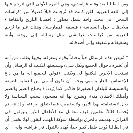
ومن ايطاليا بعد وفاة غرامشي، وهي المرة الأولى التي تُترجم فيها
إلى اللغة العربية، لكن كانت قد تُرجمت قبلاً فصولاً من “كراسات
السجن” في مجلد واحد شمل محاور : (قضايا التاريخ والثقافة /
ملاحظات حول السياسة / فلسفة الممارسة). وهناك غير ما تُرجم
للعربية من كراسات غرامشي، مثل رسائله إلى زوجته وأبنه
وشقيقاته وشقيقه وإلى أصدقائه.
* تُفيض هذه الرسائل حباً وحناناً وقوة ومعرفة، وفيها يطلب من أمه
أن تُخبره بأحوال الجميع وبكل شيء ويستحثها لتكتب له الرسائل وأن
تستحث الآخرين ليكتبوا له. ويكتب: (قولي للجميع أنه ما من داع
للإحساس بالعار بسببي ويجب أن نكون أسمى من العقلية الضيقة
والخسيسة للبلدان الصغيرة) فالأمر كما يُردد: ( يحتاج الصبر والصبر
وأمتلك الأطنان منه)، ويشرح لها انه مسجون بسبب السياسة ولا
دخل لاستقامته بهذا الأمر، ولا بضميره فيما يتعلق ببراءته أو إدانته. ثم
يُحدثها قائلاً: تعلمين كيف نتعامل مع الأطفال الذين يتبولون في
الفراش، نهددهم بالحرق بواسطة شوكة اللهب، ليقول لها: تخيلي أن
في ايطاليا يُوجد طفل كبير جداً، يُهدد بالتبول في فراشه، وانه – أي