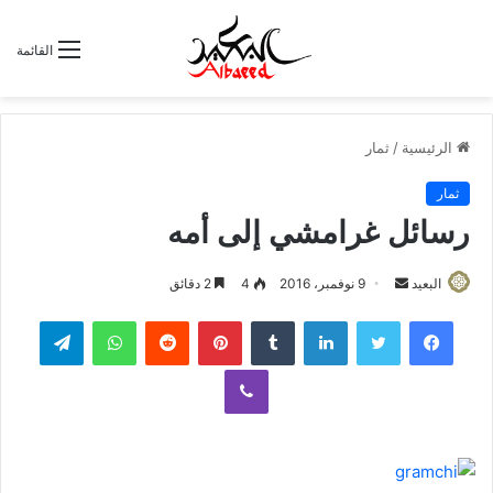
القائمة
الرئيسية
/
ثمار
ثمار
رسائل غرامشي إلى أمه
البعيد
أ
9 نوفمبر، 2016
4
2 دقائق
ر
لينكدإن
‏Tumblr
بينتيريست
‏Reddit
واتساب
تيلقرام
س
ل
ڤايبر
ب
ر
ي
د