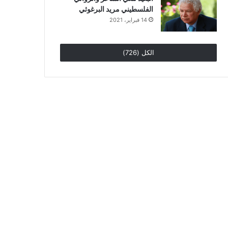
الفلسطيني مريد البرغوثي
14 فبراير، 2021
الكل (726)