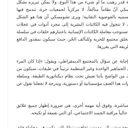
ة قدر رهيب ما أو شيء من هذا النوع، ولا يمكن تبريره بشكل
نّ نظاماً متآلفاً، لا مركزياً لجمعيات حرة، تندمج فيها
سميه بالفوضوية النقابية؛ ويرى تشومسكي أن هذا هو الشكل
، لا تتحول فيه الكائنات البشرية إلى مجرد أدوات في عجلات
تستوجب معاملة الكائنات الإنسانية باعتبارهم حلقات في سلسلة
بخلق مجتمع للحرية وللتآلف الحُر، حيث سيكون بمقدور الدافع
ريقة التي يقررها.
جابة عن سؤال بالمجتمع الديمقراطي، ويقول: «إذا كان المرء
الجماهير الواحدة وغير المنظمة ترتيباً في طبقات، سيكون من
كذلك من الواضح بأننا نعيش تحت نظام ديكتاتورية الطبقة، وسلطة
ت هذا العنف مؤسساتية أو دستورية، وبدرجة لا تجعلنا نقول عن
 مباشرة، وفوق أية مهمة أخرى، هي ضرورة إظهار جميع علائق
الياً مراقبة الجسد الاجتماعي، أي التي تقمعه أو تكبحه.
ة ويشير إلى مهمتين ثقافيتين: تلك التي تكمن في محاولة خلق