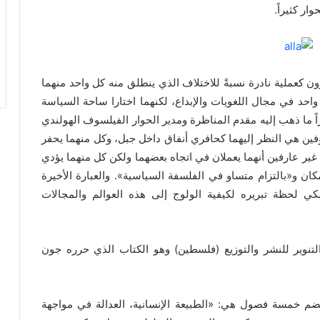
ر كثيراً.
ثيرون كعملية نادرة نسبةً للاختلاف الذي ينطلق منه كل واحد منهما
حد في مجال اللغويات والإبداع، لكنهما اختارا ساحة السياسة
اً ما ذهب إليه مقدم المناظرة ومدير الحوار الفيلسوف الهولندي
ين هي النظر إليهما كحافري أنفاق داخل جبل، وكل منهما يحفر
غير عارفين أنهما يعملان في اتجاه بعضهما ولكن كل منهما يؤدي
مكان و«بالتزام متساو في الفلسفة السياسية». والعبارة الأخيرة
 لحظة تبريره لكيفية الولوج إلى هذه العوالم والمجالات
نوير للنشر والتوزيع (فلسطين) وهو الكتاب الذي حرره جون
متوسط، ويضم خمسة فصول هي: «الطبيعة الإنسانية، العدالة في مواجهة