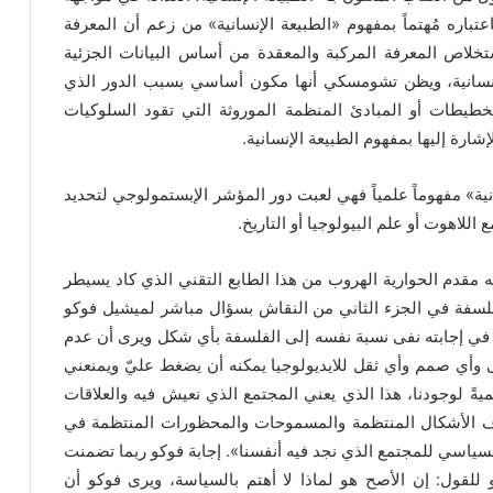
باره مُهتماً بمفهوم «الطبيعة الإنسانية» من زعم أن المعرفة
خلاص المعرفة المركبة والمعقدة من أساس البيانات الجزئية
لإنسانية، ويظن تشومسكي أنها مكون أساسي بسبب الدور الذي
تخطيطات أو المبادئ المنظمة الموروثة التي تقود السلوكيات
شارة إليها بمفهوم الطبيعة الإنسانية.
ة» مفهوماً علمياً فهي لعبت دور المؤشر الإبستمولوجي لتحديد
اللاهوت أو علم البيولوجيا أو التاريخ.
نه مقدم الحوارية الهروب من هذا الطابع التقني الذي كاد يسيطر
لسفة في الجزء الثاني من النقاش بسؤال مباشر لميشيل فوكو
في إجابته نفى نسبة نفسه إلى الفلسفة بأي شكل ويرى أن عدم
 وأي صمم وأي ثقل للايديولوجيا يمكنه أن يضغط عليّ ويمنعني
ةً لوجودنا، هذا الذي يعني المجتمع الذي نعيش فيه والعلاقات
رف الأشكال المنتظمة والمسموحات والمحظورات المنتظمة في
السياسي للمجتمع الذي نجد فيه أنفسنا». إجابة فوكو ربما تضمنت
للقول: إن الأصح هو لماذا لا أهتم بالسياسة، ويرى فوكو أن