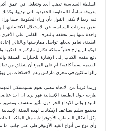
السلطة السياسية تذهب أبعد وتتغلغل في عمق أكبر 
معروفة تماماً، فالمقاومة الحقيقية التي تبديها، وكذلك 
فيه. ربما لا يكفي القول بأن وراء الحكومة، فيما وراء
ضمن مفردات السياسة، عن الاستغلال الاقتصادي، إنها
واحدة منها يتم تحققه بالتعرف الكامل على الأخرى. 
الطبقة، نغامر بجعلها تواصل ممارستها وبالتالي إعاد
فوكو لم يبارح فعلياً مملكة «كارل ماركس» الفكرية وا
دفع مقدم الكتاب إلى الإشارة للخيارات الضيقة وال
القديمة نسبياً كافية؟ أم على المرء أن ينطلق من تقال
زالوا ماكثين في مجرى ماركس رغم الاختلافات، بل ويؤ
وربما قريباً من الاتجاه مضى نعوم تشومسكي المهتم 
طرحه حول الطبيعة الإنسانية فهو يرى أن أحد عناصر ا
المبدع وإلى الإبداع الحر دون تأثير متعسف ومضيق
مجتمع سليم يضاعف الإمكانات لهذه الصفة الإنسانية 
وكل أشكال السيطرة الأوتوقراطية مثل الملكية الخاصة
وأي نوع من أنواع القيد الأوتوقراطي على جانب ما من