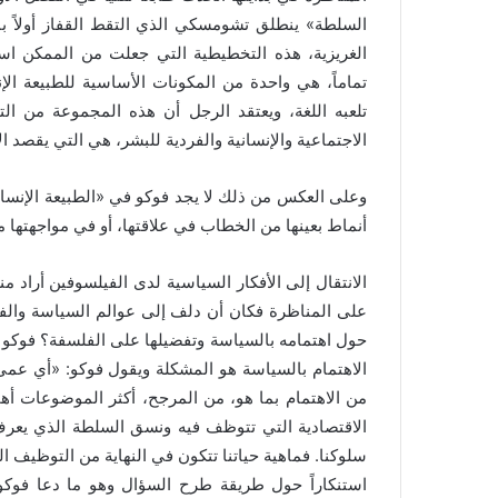
السلطة» ينطلق تشومسكي الذي التقط القفاز أولاً باعت
الغريزية، هذه التخطيطية التي جعلت من الممكن است
تماماً، هي واحدة من المكونات الأساسية للطبيعة ا
تلعبه اللغة، ويعتقد الرجل أن هذه المجموعة من ال
الاجتماعية والإنسانية والفردية للبشر، هي التي يقصد الإ
وعلى العكس من ذلك لا يجد فوكو في «الطبيعة الإنساني
أنماط بعينها من الخطاب في علاقتها، أو في مواجهتها مع 
الانتقال إلى الأفكار السياسية لدى الفيلسوفين أراد م
على المناظرة فكان أن دلف إلى عوالم السياسة والف
حول اهتمامه بالسياسة وتفضيلها على الفلسفة؟ فوكو 
الاهتمام بالسياسة هو المشكلة ويقول فوكو: «أي عمى
من الاهتمام بما هو، من المرجح، أكثر الموضوعات أهمي
الاقتصادية التي تتوظف فيه ونسق السلطة الذي يع
سلوكنا. فماهية حياتنا تتكون في النهاية من التوظيف 
استنكاراً حول طريقة طرح السؤال وهو ما دعا فوكو 