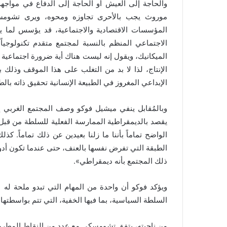
والحاجة إلى العيش أو الحاجة إلى الدفاع في مواجه
موروث يجب بالأحرى تجاوزه ومحوه، ويرى تشومسكي أ
المؤسسات الاقتصادية والاجتماعية، قد يؤسس لما ي
الاجتماعي المنظم بالنسبة لمجتمع متقدم تكنولوجياً
الميكانيك، ويقول إنه ليست هناك أية ضرورة اجتماعية 
الإنتاج، لذا لا بد من التغلب على هذا الموقف وذلك 
الإبداعي المغروز في الطبيعة الإنسانية تحقيق ذاته بالط
وبالمُقابل ينفي ميشيل فوكو وصف المجتمع الغربي إ
يقصد بالديمقراطية الممارسة الفعلية للسلطة من قبل 
الواضح تماماً بأننا ما زلنا بعيدين عن ذلك تماماً. 
الطبقة التي تفرض نفسها بالعنف، حتى عندما تكون أدوا
ذلك المجتمع بأنه ديمقراطي».
ويؤكد فوكو أن واحدة من المهام التي تبدو ملحة له
السلطة السياسية، بما فيها الخفية، التي تتم بواسطتها ح
من ناحيته، يتفق تشومسكي مع عدد من النقاط المطروح