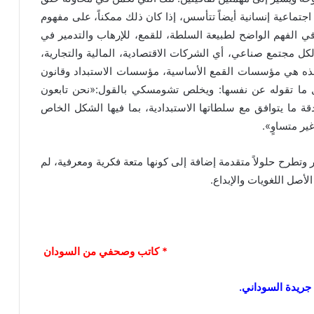
ماعية إنسانية أيضاً تتأسس، إذا كان ذلك ممكناً، على مفهوم
في الفهم الواضح لطبيعة السلطة، للقمع، للإرهاب والتدمير في
كل مجتمع صناعي، أي الشركات الاقتصادية، المالية والتجارية،
هذه هي مؤسسات القمع الأساسية، مؤسسات الاستبداد وقانون
 كل ما تقوله عن نفسها: ويخلص تشومسكي بالقول:«نحن تابعون
قة ما يتوافق مع سلطاتها الاستبدادية، بما فيها الشكل الخاص
ر متساوٍ».
تطرح حلولاً متقدمة إضافة إلى كونها متعة فكرية ومعرفية، لم
أصل اللغويات والإبداع.
* كاتب وصحفي من السودان
جريدة السوداني.