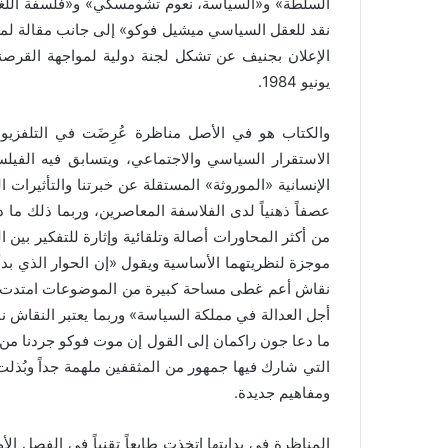
السلطة» و«السياسة، نعوم تشومسكي» و«فلسفة اللغ
نقد للعقل السياسي ميشيل فوكو» إلى جانب مقالة لمي
الإعلان بجنيف عن تشكل لجنة دولية لمواجهة القرص
يونيو 1984.
الاستقرار السياسي والاجتماعي، ويتسابق فيه الفي
الإنسانية «الموروثة» المستقلة عن خبرتنا والتأثيرات ا
عصفاً ذهنياً لدى الفلاسفة المعاصرين، وربما ذلك ما 
من أكثر المحاورات أصالة وتلقائية وإثارة للتفكير ب
موجزة لنظريتهما الأساسية ويقول «إن الحوار الذي بدأ
نقاش أعم غطى مساحة كبيرة من الموضوعات امتدت من ا
أجل العدالة في مملكة السياسة» وربما يعتبر النقاش نا
ما دعا جون راكمان إلى القول إن موت فوكو جردنا من 
التي شارك فيها جمهور من المثقفين ملهمة جداً وبُذلت 
ومفاهيم جديدة.
المناظرة في بدايتها اتخذت طابعاً تقنياً في الفصل الأ