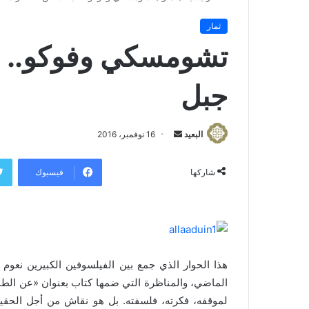
ثمار
تشومسكي وفوكو.. ال
جبل
البعيد
أ
16 نوفمبر، 2016
ر
س
فيسبوك
شاركها
ل
ب
ر
ي
د
هذا الحوار الذي جمع بين الفيلسوفين الكبيرين نع
ا
الماضي، والمناظرة التي ضمها كتاب بعنوان «عن الطبي
إ
لموقفه، فكرته، فلسفته. بل هو نقاش من أجل الحقيق
ل