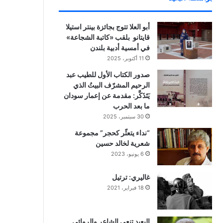
أبو العلا تتوج بجائزة بينتر استيلا
قايتانو بلقب «كاتبة الشجاعة»
في أمسية أدبية بلندن
11 أكتوبر، 2025
صدور الكتاب الأول للطيب عبد
الرحيم المشرّف البيتُ الذي
يَتَذَكَّر: مقدمة عن إعمار سودان
ما بعد الحرب
30 سبتمبر، 2025
“نداء يتعثّر كحجر” مجموعة
شعرية لخالد حسين
6 يونيو، 2023
غاليري: ترتيل
18 فبراير، 2021
البعيد تنعي الشاعر والروائي