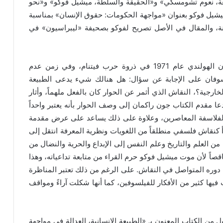
ة، نعوم تشومسكي» و«الحقيقة والسلطة، ميشيل فوكو» و«نحو
شيل فوكو بعنوان «مواجهة الحكومات: حقوق الإنسان» بمناسبة
نة، والمقال في الأصل تصريح لفوكو بصحيفة «ليبراسيون» في
والكتاب هو في الأصل مناظرة عُرِضَت في التلفزيون الهولندي عام 1971 في ذروة حرب فيتنام، وفي زمن عدم
لسوفان على الإجابة عن سؤال: هل هنالك شيء يدعى الطبيعة
لخارجية؟، النقاش الذي أثمر عن الحوار كان بالفعل ملهماً، وأثار
دعا مقدم الكتاب جون راكمان إلى وصف الحوار بأنه يعتبر واحداً
ين الفلاسفة المعاصرين، وعلاوة على ذلك يساعد على عرض مقدمة
 كنقاش فلسفي منطلقاً من اللغويات ونظرية المعرفة انتقل إلى
لعلم والتاريخ وعلم النفس إلى الإبداع والحرية والنضال من
قصاً لأن موت ميشيل فوكو حرم القراء من متابعة تداعياته، وهذا
دوره المتواصل في النقاش. على الرغم من ذلك تعتبر المناظرة
فيها كثير من الأفكار للفيلسوفين، كما أنها شكلت آراءً ومواقف
ول من الكتاب المعنون بـ «الطبيعة الإنسانية، العدالة في مواجهة