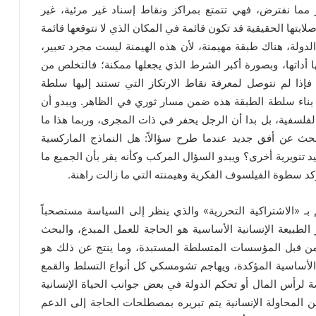
مما نفترض، فهي تتمتع بمراكز ونقاط إسناد غير مرئية، غير
صلابتها الحقيقية قد تكون قائمة في المكان الذي لا نتوقعها قائمة
 الدولة، هناك طبقة مهيمنة، لأن هذه الهيمنة ليست مجرد تعبير،
 أداتها، وبصورة أكبر الشرط الذي يجعلها ممكنة؛ فالتخلص من
فإذا لم نتوصل لمعرفة نقاط الارتكاز التي تستند إليها سلطة
ة بناء سلطة الطبقة هذه ضمن مسار ثوري في الظاهر. ويبدو أن
لفلسفية، بل بدا أن الرجل يحفر في ذات المجرى، وربما هذا ما
بحث عن أفق جديد عندما طرح سؤالاً: هل النماذج الماركسية
يد تنويرية أخرى؟ ويبدو السؤال المركب وكأنه يقر بأن الجميع ما
كد سطوة الفيلسوف الفكرية وهيمنته التي ما زالت راهنة.
بـ «الاشتراكية التحررية» والذي ينظر إلى السياسة مستصحباً
لطبيعة الإنسانية الأساسية هو الحاجة للعمل المبدع، والبحث
 من قبل المؤسسات المتسلطة المستبدة، وما ينتج عن ذلك هو
الأساسية المؤكدة، ويهاجم تشومسكي كل أنواع التسلط والقمع
 لرأس المال أو تحكم الدولة في بعض جوانب الحياة الإنسانية
 المحاولة الإنسانية يتم تبريره بمصطلحات الحاجة إلى الدعم