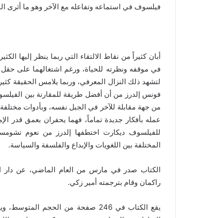
ك
فيلسوف في استماعه وتفاعله مع الآخر وهو ما أثرى الحوا
ت
ر
و
ن
أبان كثيراً من نقاط الالتقاء التي ربما ينظر إليها الك
ي
في موقفه ونظرته للحياة، ورغم اشتغالهما على حقل وا
ا
لتشهد ذلك النزال المعرفي، وربما يلامس الحقيقة كثير
فونس إلدرز من أن أفضل طريقة للمقارنة بين الفيلسوف
من جهة مقابلة للآخر في الجبل نفسه، وبأدوات مختلفة 
عمله بأفكار جديدة تماماً، فهما يحفران بعمق قدر الإ
للفيلسوف ديكارت اختطفها إلدرز من نعوم تشومسكي
المختلفة بين اللغويات والإبداع والفلسفة والسياسة.
الكتاب صدر في مارس من العام الماضي، عن دار الت
راكمان وقام بترجمته أمير زكي.
يقع الكتاب في 246 صفحة من الحجم ال