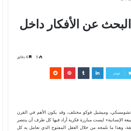
بحث عن الأفكار داخل
5
6 دقائق
لينكدإن
‏Tumblr
بينتيريست
‏Reddit
تويتر
وم تشومسكي، وميشيل فوكو مختلف، وقد يكون الأهم في القرن
عة الإنسانية» ليست مبارزة فكرية أراد فيها كل طرف أن ينتصر
ة، وهذا ما نلمحه من خلال العقل المفتوح الذي تعامل به كل