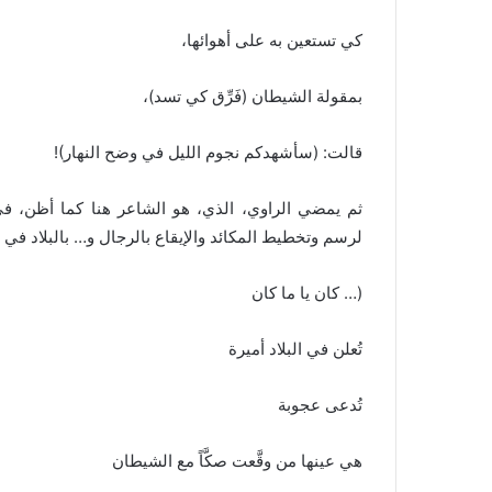
كي تستعين به على أهوائها،
بمقولة الشيطان (فَرِّق كي تسد)،
قالت: (سأشهدكم نجوم الليل في وضح النهار)!
ثم يمضي الراوي، الذي، هو الشاعر هنا كما أظن، في
لرسم وتخطيط المكائد والإيقاع بالرجال و… بالبلاد في
(… كان يا ما كان
تُعلن في البلاد أميرة
تُدعى عجوبة
هي عينها من وقَّعت صكَّاً مع الشيطان