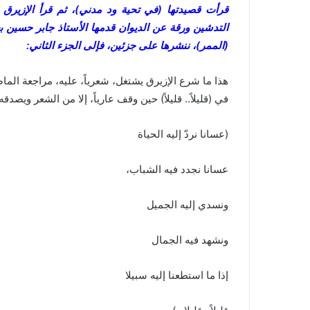
ك
قرأت قصيدتها (في تحية ود مدني)، ثم قرأ الإزيرق 
ت
التدشين ورقة عن الديوان قدمها الأستاذ جابر حسين ب
ر
(الممر)، ننشرها على جزئين، فإلى الجزء الثاني:
و
ن
هذا ما شرع الإزيرق يشتغل، شعرياً، عليه، مراجعة الماض
ي
في (قليلاً.. قليلاً) حين وقف عارياً، إلا من الشعر ويصدقه
ا
(عسانا نردّ إليه الحياة
عسانا نجدد فيه الشباب،
ونسدي إليه الجميل
ونشهد فيه الجمال
إذا ما استطعنا إليه سبيلا