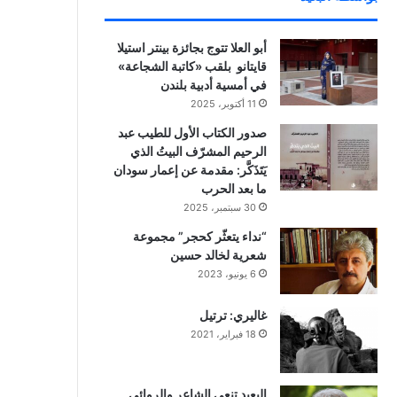
أبو العلا تتوج بجائزة بينتر استيلا
قايتانو بلقب «كاتبة الشجاعة»
في أمسية أدبية بلندن
11 أكتوبر، 2025
صدور الكتاب الأول للطيب عبد
الرحيم المشرّف البيتُ الذي
يَتَذَكَّر: مقدمة عن إعمار سودان
ما بعد الحرب
30 سبتمبر، 2025
“نداء يتعثّر كحجر” مجموعة
شعرية لخالد حسين
6 يونيو، 2023
غاليري: ترتيل
18 فبراير، 2021
البعيد تنعي الشاعر والروائي