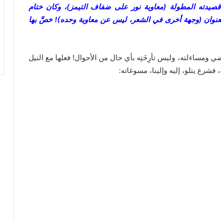
قصيدته المطولة (معاوية نور على ضفاف التيمز)، وكان ختام
عنوان (وجهة أخرى في الشعر، ليس عن معاوية وحده)! خصَّ بها
ي ومساءلته، وليس تأرِخَتِه بأي حال من الأحوال! فعلها مع النيل
، فشرع يتلو، إليه وإلينا، مسوغاته: