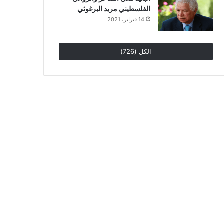
الفلسطيني مريد البرغوثي
14 فبراير، 2021
الكل (726)