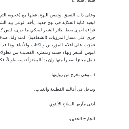
قليلاً.. قليلا…)
وعلى ذات النسق، ونفس النهج، فعلها مع (عجوبة التي 
ليعيد كتابة الحكاية في نهج جديد، يأخذ الوعي بيد 
قراءة أخرى يحط طائر الشعر ليحكي ما جرى، ليس كما ت
جرى على مسار المرويات (الشفاهية) المتداولة، صدقو
فجَرَت على أقلام المؤرخين والكتاب والأدباء، وها قد
لبوس الشعر وبهاء حسنه ومنظره. القصيدة من مطولات ال
ننقل مجتزأ صغيراً منها وإن بدأ المجتزأ نفسه طويلاً، 
(… وهي تخرج من روايتها
وتدخل في أقاليم القطيعة والغياب،
أدنى مآربها السلاح الأنثوي
الجارح الحدين،