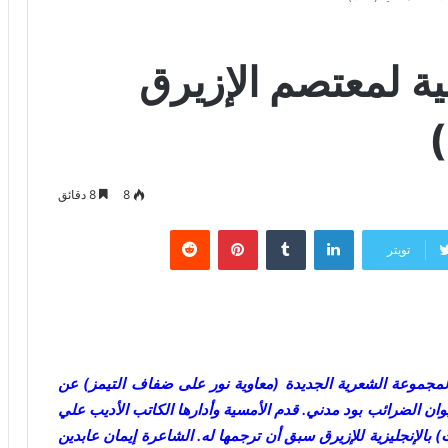
ية لمعتصم الإزيرق
8
8 دقائق
لينكدإن
‏Tumblr
بينتيريست
‏Reddit
تويتر
 22/11 نوفمبر تم تدشين المجموعة الشعرية الجديدة (معاوية نور على ضفاف التيمز) عن
وان الضرائب بود مدني. قدم الأمسية وأدارها الكاتب الأديب علي
 بالإنجليزية للإزيرق سبق أن ترجمها له. الشاعرة إيمان عابدين