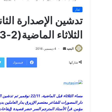
ثمار
تدشين الإصدارة الثان
الثلاثاء الماضية(2-3)
البعيد
أ
4 ديسمبر، 2016
ر
س
فيسبوك
شاركها
ل
ب
ر
ي
د
مساء الثلاثاء قبل الماضية،
ا
دار المصورات للشاعر معتصم الإزيرق بدار العاملين بدي
إ
مؤمن. قرأ الأستاذ المترجم السر خضر قصيدة (إيقاعات)
ل