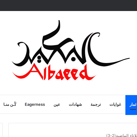
ية
ثمار
غوايات
ترجمة
شهادات
عين
Eagerness
كُـن منـا
ء الماضية(2-3)