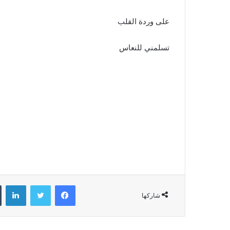
على وردة القلب
تسلمني للنعاس
فيسبوك
تويتر
لينكدإن
شاركها