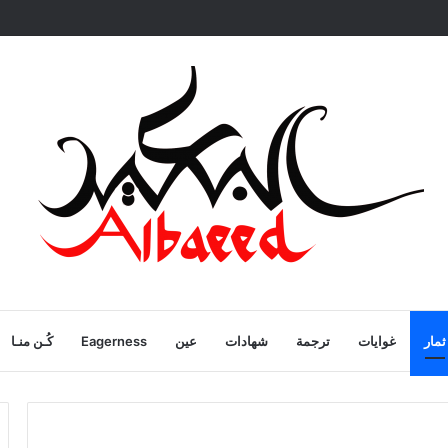
ية
ثمار
غوايات
ترجمة
شهادات
عين
Eagerness
كُـن منـا