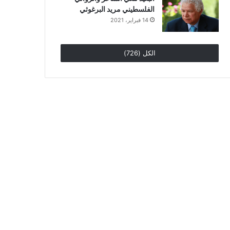
الفلسطيني مريد البرغوثي
14 فبراير، 2021
الكل (726)