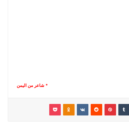
* شاعر من اليمن
‏Tumblr
بينتيريست
‏Reddit
‏VKontakte
Odnoklassniki
بوكيت