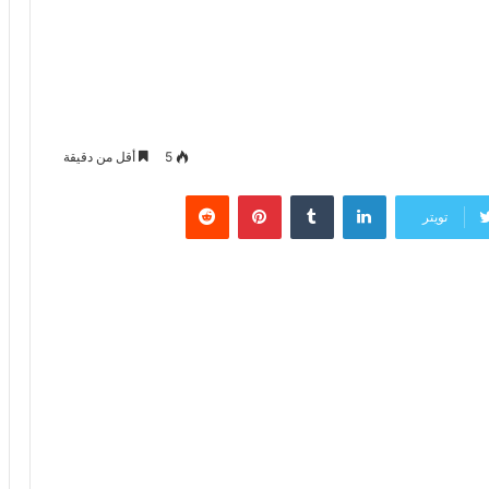
5
أقل من دقيقة
لينكدإن
‏Tumblr
بينتيريست
‏Reddit
تويتر