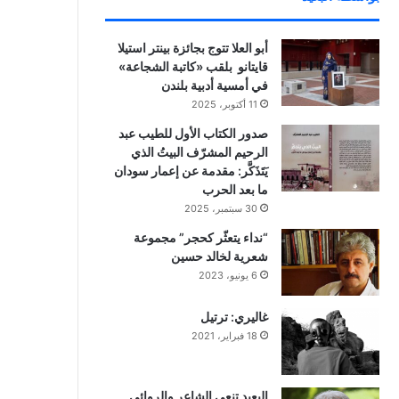
أبو العلا تتوج بجائزة بينتر استيلا
قايتانو بلقب «كاتبة الشجاعة»
في أمسية أدبية بلندن
11 أكتوبر، 2025
صدور الكتاب الأول للطيب عبد
الرحيم المشرّف البيتُ الذي
يَتَذَكَّر: مقدمة عن إعمار سودان
ما بعد الحرب
30 سبتمبر، 2025
“نداء يتعثّر كحجر” مجموعة
شعرية لخالد حسين
6 يونيو، 2023
غاليري: ترتيل
18 فبراير، 2021
البعيد تنعي الشاعر والروائي