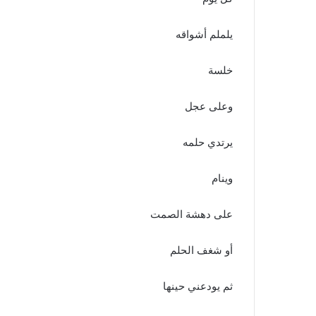
يلملم أشواقه
خلسة
وعلى عجل
يرتدي حلمه
وينام
على دهشة الصمت
أو شغف الحلم
ثم يودعني حينها