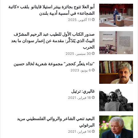
أبو العلا تتوج بجائزة بينتر استيلا قايتانو بلقب «كاتبة
الشجاعة» في أمسية أدبية بلندن
11 أكتوبر، 2025
صدور الكتاب الأول للطيب عبد الرحيم المشرّف
البيتُ الذي يَتَذَكَّر: مقدمة عن إعمار سودان ما بعد
الحرب
30 سبتمبر، 2025
“نداء يتعثّر كحجر” مجموعة شعرية لخالد حسين
6 يونيو، 2023
غاليري: ترتيل
18 فبراير، 2021
البعيد تنعي الشاعر والروائي الفلسطيني مريد
البرغوثي
14 فبراير، 2021