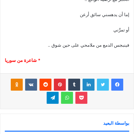
إما أن يدهسني سائق أرعن
أو تمرَّني
فينبجس الدمع من ملامحي على حين شوق ..
* شاعرة من سوريا
فيسبوك
تويتر
لينكدإن
‏Tumblr
بينتيريست
‏Reddit
‏VKontakte
Odnoklassniki
بوكيت
واتساب
تيلقرام
بواسطة البعيد