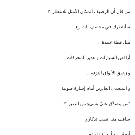
ا
إ
من قال أن الرصيف المكان الأمثل للانتظار ؟!
ل
ك
سأنتظرك في منتصف الشارع
ت
ر
مثل قطة عنيدة ..
و
ن
أراقص السيارات و هدير المحركات
ي
ا
و زعيق الأبواق النزقة ..
و استجدي العابرين أمام إشارة ضوئية
“من يتصدَّق عليَّ بشيءٍ من الصبر ؟!”
سأقف مثل نصب تذكاري
أتحجّر مع أرضية الواقع ..