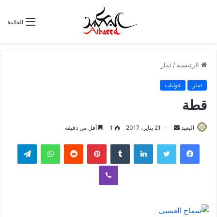
القائمة
الرئيسية
/
ثمار
ثمار
غوايات
قطة
البعيد
أ
21 يناير، 2017
1
أقل من دقيقة
ر
لينكدإن
‏Tumblr
بينتيريست
‏Reddit
واتساب
تيلقرام
س
ل
ڤايبر
ب
ر
ي
د