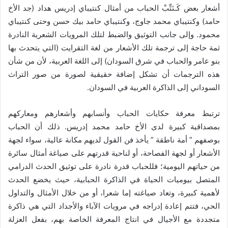
أشعار بعض كَـنَتِّبْ الحباب من أمثال كنتيباي إدريس هداد (جد الأخ
حامد) وكنتيباي محمد جاوج، وكنتيباي حامد بيك حسن وحتى كنتيباي
محمود. وإلى جانب التوثيق والضبط لتلك المرويات الشعرية النادرة
ثمة حاجة إلى ترجمة تلك الأشعار من لغة التقرايت (التي يتحدث بها
بنو عامر والحباب في شرق السودان) إلى اللغة العربية، لأن من شأن
هذه الترجمات أن تشكل إضافة حقيقية لصورة من صور التراث
السوداني إلى الذاكرة العربية في السودان.
ترتبط معرفة حكايات الحباب وأنسابهم وأشعارهم ومعاركهم
بمصداقية كبيرة لدى الأخ حامد محمد إدريس. ذلك أن الحباب
بوصفهم ” أمة ناطقة ” يأخذ فن القول لديهم مكانة عالية، سواء لجهة
الأشعار أو لجهة الفصاحة، أو لناحية قدرتهم على صياغة أمثال سائرة
من حياتهم اليومية؛ فللحباب قدرة نادرة على توثيق الحدث الدرامي
المتصل بيوميات الحياة في الذاكرة الحبابية، حيث يخضع الحدث
لأهمية كبيرة، وتعاد صياغته إما شعرا، أو من خلال الأمثال والتداول
الحي، فتتم إعادة إدراجه في مرويات الآباء والأجداد التي هي ذاكرة
متجددة مع الأجيال في انتاج المعرفة الخاصة بهم، بفعل العزلة