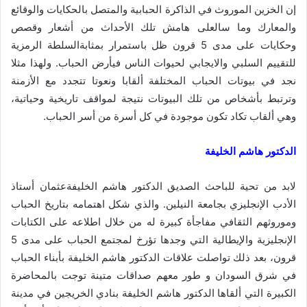
إن الخزين الموروث في الذاكرة الحبابية والمتصل بالحكايات والوقائع
والمعارك وما سالعلى هامش تلك الأحداث من أشعار وقصص
وحكايات على مدى 5 قرون ظل باستمرار بمثابةالسلطة الرمزية
للتقييم السلبي والايجابي لحيوات الناس فيأرض الحباب. ولهذا مثلا
نجد في بيوتات الحباب المختلفة ألقابا ونعوتا تتجدد مع الأزمنة
وترتبط بأشخاص من تلك البيوتات نتيجة لمواقف تاريخية وحياتية،
وهي ألقاب تكاد تكون موجودة في كل أسرة من أسر الحباب.
الدكتور هاشم الخليفة
لابد من تحية للباحث الصديق الدكتور هاشم الخليفةعثمان أستاذ
الأدب الإنجليزي بجامعة النيلين. والذي شكل اهتمامه بتاريخ الحباب
وموروثهم الثقافي مفاجأة كبيرة له من خلال اطلاعه على الكتابات
الإنجليزية والإيطالية التي وجدها تؤرخ لمجتمع الحباب على مدى 5
قرون، بعد ذلك تواصلت علاقات الدكتور هاشم الخليفة بأبناء الحباب
في شرق السودان و طور معهم صداقات متينة توجت بالمحاضرة
الكبيرة التي ألقاها الدكتور هاشم الخليفة بنادي الخريجين في مدينة