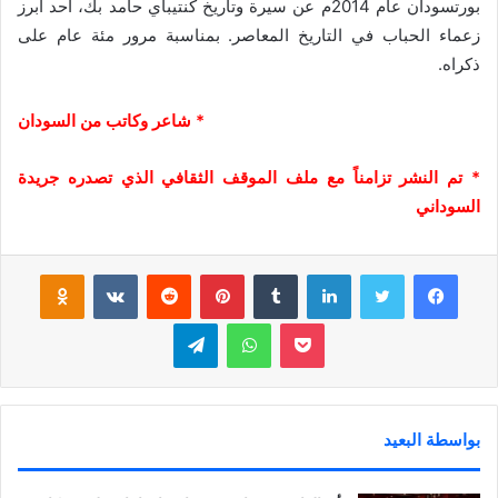
بورتسودان عام 2014م عن سيرة وتاريخ كنتيباي حامد بك، أحد أبرز
زعماء الحباب في التاريخ المعاصر. بمناسبة مرور مئة عام على
ذكراه.
* شاعر وكاتب من السودان
* تم النشر تزامناً مع ملف الموقف الثقافي الذي تصدره جريدة
السوداني
فيسبوك
تويتر
لينكدإن
‏Tumblr
بينتيريست
‏Reddit
‏VKontakte
Odnoklassniki
بوكيت
واتساب
تيلقرام
بواسطة البعيد