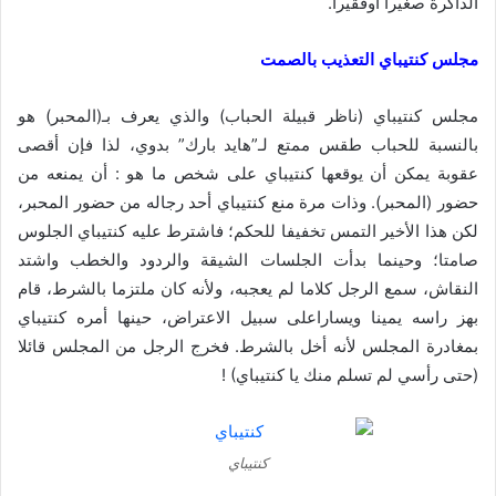
الذاكرة صغيراً أوفقيراً.
مجلس كنتيباي التعذيب بالصمت
مجلس كنتيباي (ناظر قبيلة الحباب) والذي يعرف بـ(المحبر) هو
بالنسبة للحباب طقس ممتع لـ”هايد بارك” بدوي، لذا فإن أقصى
عقوبة يمكن أن يوقعها كنتيباي على شخص ما هو : أن يمنعه من
حضور (المحبر). وذات مرة منع كنتيباي أحد رجاله من حضور المحبر،
لكن هذا الأخير التمس تخفيفا للحكم؛ فاشترط عليه كنتيباي الجلوس
صامتا؛ وحينما بدأت الجلسات الشيقة والردود والخطب واشتد
النقاش، سمع الرجل كلاما لم يعجبه، ولأنه كان ملتزما بالشرط، قام
بهز راسه يمينا ويساراعلى سبيل الاعتراض، حينها أمره كنتيباي
بمغادرة المجلس لأنه أخل بالشرط. فخرج الرجل من المجلس قائلا
(حتى رأسي لم تسلم منك يا كنتيباي) !
كنتيباي