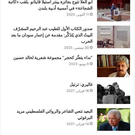
أبو العلا تتوج بجائزة بينتر استيلا قايتانو بلقب «كاتبة
الشجاعة» في أمسية أدبية بلندن
11 أكتوبر، 2025
صدور الكتاب الأول للطيب عبد الرحيم المشرّف
البيتُ الذي يَتَذَكَّر: مقدمة عن إعمار سودان ما بعد
الحرب
30 سبتمبر، 2025
“نداء يتعثّر كحجر” مجموعة شعرية لخالد حسين
6 يونيو، 2023
غاليري: ترتيل
18 فبراير، 2021
البعيد تنعي الشاعر والروائي الفلسطيني مريد
البرغوثي
14 فبراير، 2021