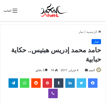
القائمة
الرئيسية
/
ثمار
ثمار
حامد محمد إدريس هبتيس.. حكاية
حبابية
البعيد
أ
4 فبراير، 2017
74
5 دقائق
ر
لينكدإن
‏Tumblr
بينتيريست
‏Reddit
واتساب
تيلقرام
س
ل
ڤايبر
ب
ر
ي