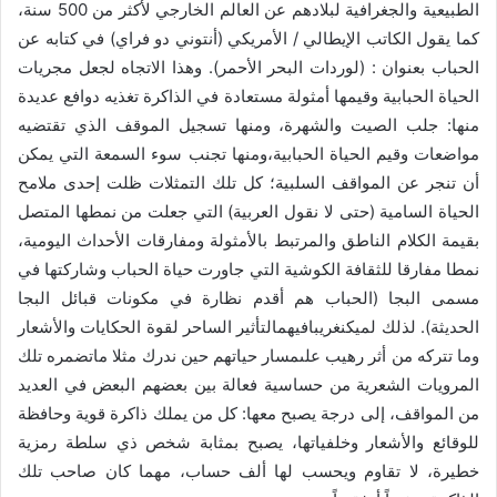
الطبيعية والجغرافية لبلادهم عن العالم الخارجي لأكثر من 500 سنة،
كما يقول الكاتب الإيطالي / الأمريكي (أنتوني دو فراي) في كتابه عن
الحباب بعنوان : (لوردات البحر الأحمر). وهذا الاتجاه لجعل مجريات
الحياة الحبابية وقيمها أمثولة مستعادة في الذاكرة تغذيه دوافع عديدة
منها: جلب الصيت والشهرة، ومنها تسجيل الموقف الذي تقتضيه
مواضعات وقيم الحياة الحبابية،ومنها تجنب سوء السمعة التي يمكن
أن تنجر عن المواقف السلبية؛ كل تلك التمثلات ظلت إحدى ملامح
الحياة السامية (حتى لا نقول العربية) التي جعلت من نمطها المتصل
بقيمة الكلام الناطق والمرتبط بالأمثولة ومفارقات الأحداث اليومية،
نمطا مفارقا للثقافة الكوشية التي جاورت حياة الحباب وشاركتها في
مسمى البجا (الحباب هم أقدم نظارة في مكونات قبائل البجا
الحديثة). لذلك لميكنغريبافيهمالتأثير الساحر لقوة الحكايات والأشعار
وما تتركه من أثر رهيب علىمسار حياتهم حين ندرك مثلا ماتضمره تلك
المرويات الشعرية من حساسية فعالة بين بعضهم البعض في العديد
من المواقف، إلى درجة يصبح معها: كل من يملك ذاكرة قوية وحافظة
للوقائع والأشعار وخلفياتها، يصبح بمثابة شخص ذي سلطة رمزية
خطيرة، لا تقاوم ويحسب لها ألف حساب، مهما كان صاحب تلك