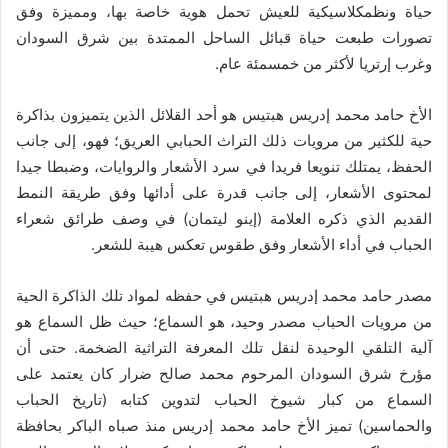
حياة ونظمكلاسيكية للعيش تحمل هوية خاصة بها، ومميزة وفق
تصورات طبعت حياة قبائل الساحل الممتدة بين شرق السودان
وغرب إرتريا لأكثر من خمسمئة عام.
الأخ حامد محمد إدريس هبتيس هو أحد القلائل الذين يتميزون بذاكرة
حية للكثير من مرويات ذلك التراث الحبابي العريق؛ فهو، إلى جانب
الحفظ، يمتلك تنويعا فريدا في سرد الأشعار والروايات، وضبطا جيدا
لمحتوى الأشعار، إلى جانب قدرة على أدائها وفق طريقة النمط
القديم الذي ذكره العلامة (إينو ليتمان) في وصف طرائق شعراء
الحباب في أداء الأشعار وفق طقوس تعكس هيبة للشعر.
مصدر حامد محمد إدريس هبتيس في حفظه لمواد تلك الذاكرة الحية
من مرويات الحباب مصدر وحيد، هو السماع؛ حيث ظل السماع هو
آلية التلقي الوحيدة لنقل تلك المعرفة التراثية الضخمة. حتى أن
مؤرخ شرق السودان المرحوم محمد صالح ضرار كان يعتمد على
السماع من كبار شيوخ الحباب لتدوين كتابه (تاريخ الحباب
والحماسين) تميز الأخ حامد محمد إدريس منذ صباه الباكر بحافظة