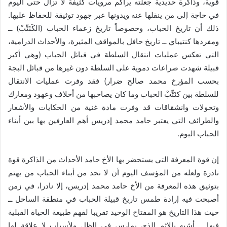
قوية، وذاكرة حديدية جعلته يراكم مرويات كثيفة لا تزال حتى اليوم
في حاجة إلى من ينقلها عنه ويدونها عبر جهود توثيقة للحفاظ عليها.
ذلك أن تاريخ الحباب، وخصوصاً تاريخ زعماء الحباب (الكَنَتِّبْ) ــ
ومفردها كنتيباي ــ تاريخ حافل بالمواقف المثيرة، والأحداث الدرامية،
التي تعكس عمليات انتقال السلطة في قبائل الحباب (وهي أكبر
قبيلة شهدت صراعات دموية على السلطة دون غيرها من قبائل البجة
بحسب المؤرخ محمد صالح ضرار) فقد وفرت عمليات الانتقال
للسلطة بين كنَتِّبْ الحباب وما كان يصاحبها من أحلاف وعهود ومعارك
وتحولات وانشقاقات قد وفرت مادة غنية من الحكايات والأشعار
والطرائف التي يعتبر حامد محمد إدريس أهم العارفين بها بين أبناء
الحباب اليوم.
إن قوة المعرفة التي يستحضر بها الأخ حامد الأحداث من الذاكرة قوة
نادرة ولعله من المؤسف اليوم أن لا نجد من أبناء الحباب من يهتم
بتوثيق هذه المعرفة من الأخ حامد محمد إدريس، إلا نادرا، في زمن
أصبحت فيه إرادة طمس تاريخ قبيلة الحباب في منطقة الساحل ــ
حيث هذا التاريخ هو المفتاح الوحيد تقريبا لفهم طبيعة الحياة القبلية
فيها ــ أشبه بالإثم الذي يمارس في الظل ولأسباب لا علاقة لها