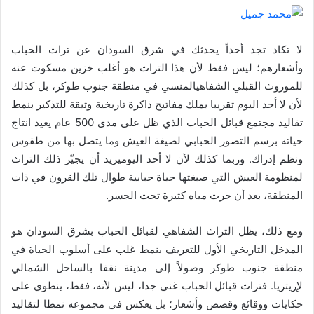
د
ا
إ
لا تكاد تجد أحداً يحدثك في شرق السودان عن تراث الحباب
ل
وأشعارهم؛ ليس فقط لأن هذا التراث هو أغلب خزين مسكوت عنه
ك
للموروث القبلي الشفاهيالمنسي في منطقة جنوب طوكر، بل كذلك
ت
لأن لا أحد اليوم تقريبا يملك مفاتيح ذاكرة تاريخية وثيقة للتذكير بنمط
ر
تقاليد مجتمع قبائل الحباب الذي ظل على مدى 500 عام يعيد انتاج
و
حياته برسم التصور الحبابي لصيغة العيش وما يتصل بها من طقوس
ن
ونظم إدراك. وربما كذلك لأن لا أحد اليوميريد أن يجيّر ذلك التراث
ي
لمنظومة العيش التي صبغتها حياة حبابية طوال تلك القرون في ذات
ا
المنطقة، بعد أن جرت مياه كثيرة تحت الجسر.
ومع ذلك، يظل التراث الشفاهي لقبائل الحباب بشرق السودان هو
المدخل التاريخي الأول للتعريف بنمط غلب على أسلوب الحياة في
منطقة جنوب طوكر وصولاً إلى مدينة نقفا بالساحل الشمالي
لإريتريا. فتراث قبائل الحباب غني جدا، ليس لأنه، فقط، ينطوي على
حكايات ووقائع وقصص وأشعار؛ بل يعكس في مجموعه نمطا لتقاليد