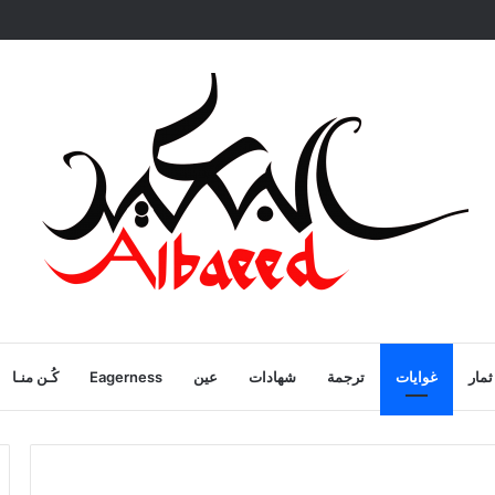
ية
ثمار
غوايات
ترجمة
شهادات
عين
Eagerness
كُـن منـا