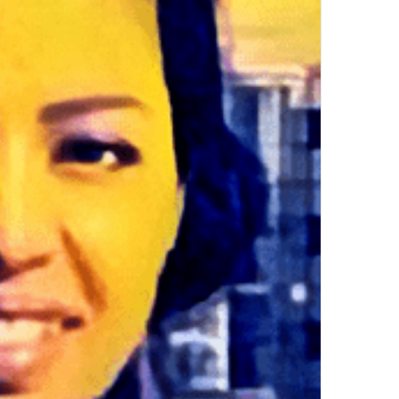
ر
و
ن
ي
ا