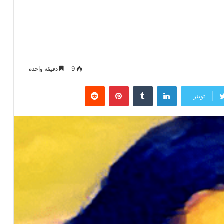
9
دقيقة واحدة
لينكدإن
‏Tumblr
بينتيريست
‏Reddit
تويتر