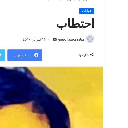
غوايات
احتطاب
ميادة محمد الحسن
أ
11 فبراير، 2017
ر
س
فيسبوك
شاركها
ل
ب
ر
ي
د
ا
إ
ل
ك
ت