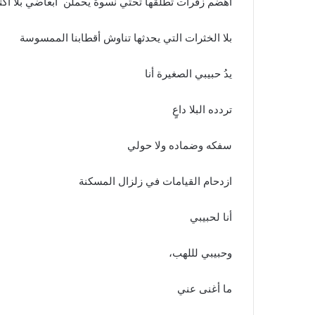
اهضم زفرات تطلقها تحتي نسوةٌ يحملن أبعاضي بلا اكت
بلا الخثرات التي يحدثها تناوش أقطابنا الممسوسة
يدُ حبيبي الصغيرة أنا
تردده البلا داعٍ
سفكه وضماده ولا حولي
ازدحام القيامات في زلزال المسكنة
أنا لحبيبي
وحبيبي لللهب،
ما أغنى عني