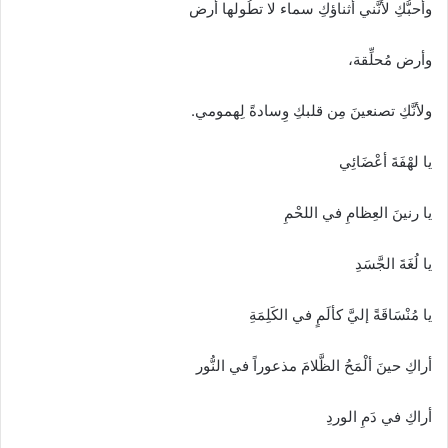
وأُحبُّكِ لأنَّني أثناؤكِ سماء لا تطُولها أرض
وأرض مُحلِّقة،
ولأنَّكِ تصنعينَ مِن قلبكِ وِسادةً لِهمومي.
يا لهْفَةَ أعْضَائِي
يا رنينَ العِظامِ في اللحْمِ
يا لُغَةَ الجَّسَدِ
يا مُنْسَاقَةً إليَّ كألَمٍ في الكَلِمَةِ
أراكِ حينَ ألْمَحُ الظَّلامَ مذعوراً في النُّور
أراكِ في دَمِ الوردِ