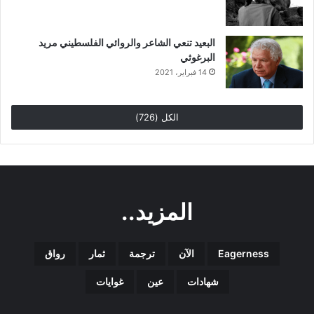
البعيد تنعي الشاعر والروائي الفلسطيني مريد
البرغوثي
14 فبراير، 2021
الكل (726)
المزيد..
Eagerness
الآن
ترجمة
ثمار
رواق
شهادات
عين
غوايات