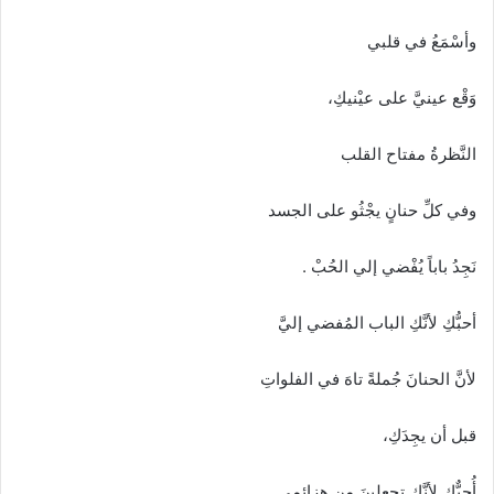
ا
إ
وأسْمَعُ في قلبي
ل
ك
وَقْع عينيَّ على عيْنيكِ،
ت
ر
النَّظرةُ مفتاح القلب
و
ن
وفي كلِّ حنانٍ يجْثُو على الجسد
ي
ا
نَجِدُ باباً يُفْضي إلي الحُبْ .
أحبُّكِ لأنَّكِ الباب المُفضي إليَّ
لأنَّ الحنانَ جُملةً تاهَ في الفلواتِ
قبل أن يجِدَكِ،
أُحبٌّكِ لأنَّكِ تجعلينَ مِن هزائِمي