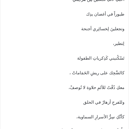
طيوراً في أغصان يدِك
وتجعلينَ لِخسائِري أجنحة
لِتطير،
تَسْكُنيني كَذِكرياتِ الطفولة
كالضَّحِك على ريشِ الحَمَاماتْ ،
معكِ ذُقْتُ للألمِ حلاوة لا تُوصفْ،
وللفرحِ أزهارٌ في الحلق
كأنَّكِ سِرُّ الأسرارِ السماوية،