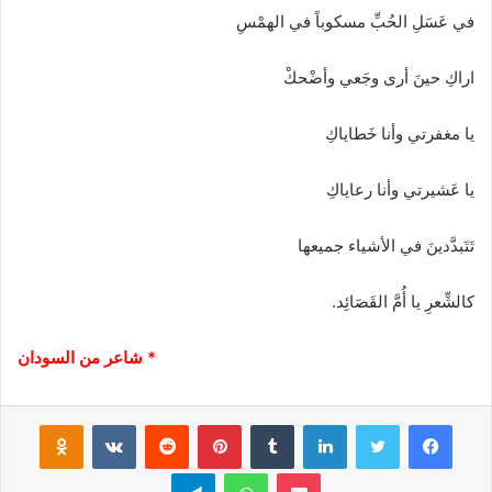
في عَسَلِ الحُبِّ مسكوباً في الهمْسِ
اراكِ حينَ أرى وجَعي وأضْحكْ
يا مغفرتي وأنا خَطاياكِ
يا عَشيرتي وأنا رعاياكِ
تَتَبدَّدينَ في الأشياء جميعها
كالشِّعرِ يا أُمَّ القَصَائِد.
* شاعر من السودان
فيسبوك
تويتر
لينكدإن
‏Tumblr
بينتيريست
‏Reddit
‏VKontakte
Odnoklassniki
بوكيت
واتساب
تيلقرام