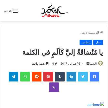
القائمة
الرئيسية
/
ثمار
ثمار
غوايات
يا مُنْسَاقَةً إليَّ كَألَمٍ في الكلمة
البعيد
أ
16 فبراير، 2017
4
دقيقة واحدة
ر
لينكدإن
‏Tumblr
بينتيريست
‏Reddit
واتساب
تيلقرام
س
ل
ڤايبر
ب
ر
ي
د