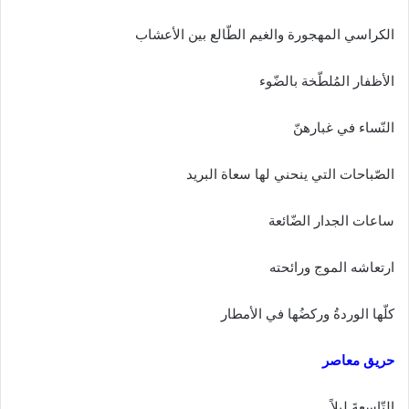
ا
إ
الكراسي المهجورة والغيم الطّالع بين الأعشاب
ل
ك
الأظفار المُلطّخة بالضّوء
ت
ر
النّساء في غبارهنّ
و
ن
الصّباحات التي ينحني لها سعاة البريد
ي
ا
ساعات الجدار الضّائعة
ارتعاشه الموج ورائحته
كلّها الوردةُ وركضُها في الأمطار
حريق معاصر
التّاسعةَ ليلاً