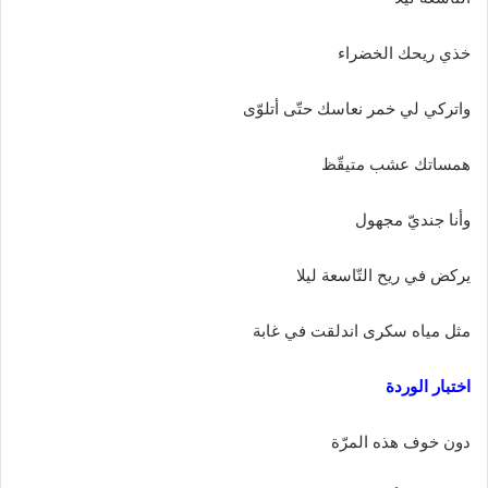
خذي ريحك الخضراء
واتركي لي خمر نعاسك حتّى أتلوّى
همساتك عشب متيقّظ
وأنا جنديّ مجهول
يركض في ريح التّاسعة ليلا
مثل مياه سكرى اندلقت في غابة
اختبار الوردة
دون خوف هذه المرّة