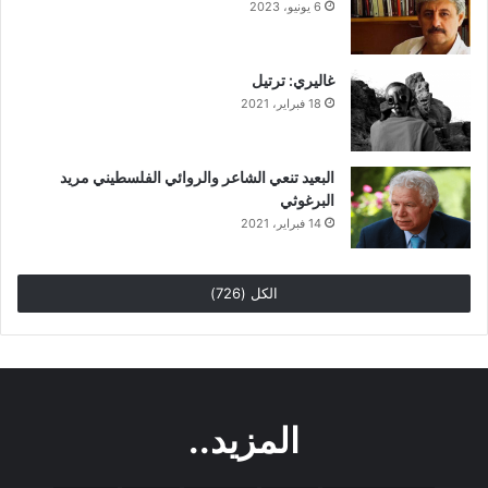
6 يونيو، 2023
غاليري: ترتيل
18 فبراير، 2021
البعيد تنعي الشاعر والروائي الفلسطيني مريد
البرغوثي
14 فبراير، 2021
الكل (726)
المزيد..