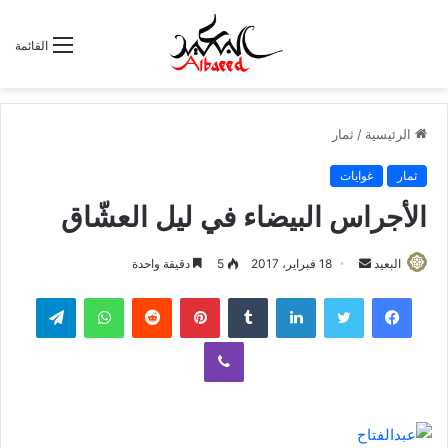
القائمة
الرئيسية
/
ثمار
ثمار
غوايات
الأجراس البيضاء في ليل العشّاق
البعيد
أ
18 فبراير، 2017
5
دقيقة واحدة
ر
لينكدإن
‏Tumblr
بينتيريست
‏Reddit
واتساب
تيلقرام
س
ل
ڤايبر
ب
ر
ي
د