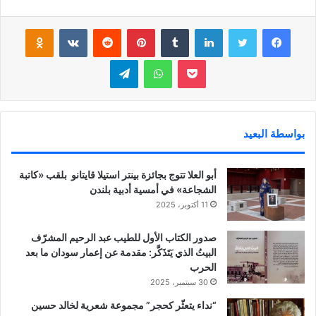
فيسبوك
تويتر
لينكدإن
‏Tumblr
بينتيريست
‏Reddit
‏VKontakte
Odnoklassniki
بوكيت
واتساب
تيلقرام
بواسطة البعيد
أبو العلا تتوج بجائزة بينتر استيلا قايتانو بلقب «كاتبة
الشجاعة» في أمسية أدبية بلندن
11 أكتوبر، 2025
صدور الكتاب الأول للطيب عبد الرحيم المشرّف
البيتُ الذي يَتَذَكَّر: مقدمة عن إعمار سودان ما بعد
الحرب
30 سبتمبر، 2025
“نداء يتعثّر كحجر” مجموعة شعرية لخالد حسين