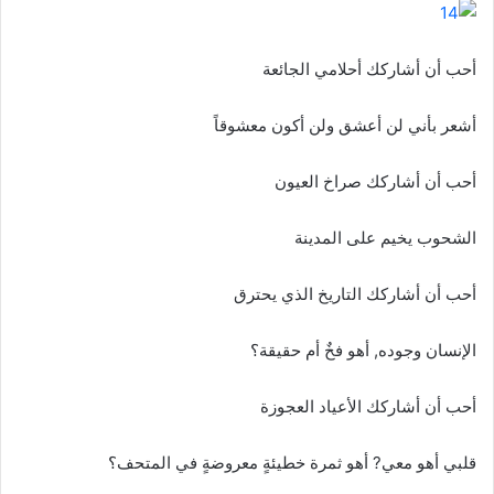
ا
إ
ل
أحب أن أشاركك أحلامي الجائعة
ك
ت
أشعر بأني لن أعشق ولن أكون معشوقاً
ر
و
أحب أن أشاركك صراخ العيون
ن
ي
الشحوب يخيم على المدينة
ا
أحب أن أشاركك التاريخ الذي يحترق
الإنسان وجوده, أهو فخٌ أم حقيقة؟
أحب أن أشاركك الأعياد العجوزة
قلبي أهو معي? أهو ثمرة خطيئةٍ معروضةٍ في المتحف؟