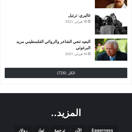
غاليري: ترتيل
18 فبراير، 2021
البعيد تنعي الشاعر والروائي الفلسطيني مريد
البرغوثي
14 فبراير، 2021
الكل (726)
المزيد..
Eagerness
الآن
ترجمة
ثمار
رواق