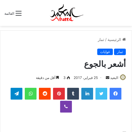
القائمة
الرئيسية
/
ثمار
ثمار
غوايات
أشعر بالجوع
البعيد
أ
25 فبراير، 2017
3
أقل من دقيقة
ر
لينكدإن
‏Tumblr
بينتيريست
‏Reddit
واتساب
تيلقرام
س
ل
ڤايبر
ب
ر
ي
د