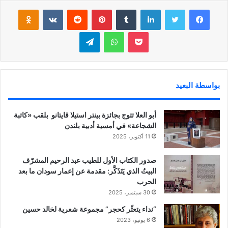
فيسبوك
تويتر
لينكدإن
‏Tumblr
بينتيريست
‏Reddit
‏VKontakte
Odnoklassniki
بوكيت
واتساب
تيلقرام
بواسطة البعيد
أبو العلا تتوج بجائزة بينتر استيلا قايتانو بلقب «كاتبة
الشجاعة» في أمسية أدبية بلندن
11 أكتوبر، 2025
صدور الكتاب الأول للطيب عبد الرحيم المشرّف
البيتُ الذي يَتَذَكَّر: مقدمة عن إعمار سودان ما بعد
الحرب
30 سبتمبر، 2025
“نداء يتعثّر كحجر” مجموعة شعرية لخالد حسين
6 يونيو، 2023